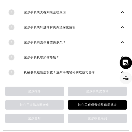
山东省威海市环翠区新威海路89号振华商厦一楼名表维修波尔售后服务中心（需提前预约）
5
波尔手表表壳有划痕是啥原因
山东省潍坊市奎文区东风东街波尔售后服务中心（需提前预约）
山东省枣庄市滕州市北辛路与善国路交叉口波尔售后服务中心（需提前预约）
6
波尔手表表针脱落解决办法深度解析
山东省淄博市张店区金晶大道波尔售后服务中心（需提前预约）
上海市黄浦区南京东路299号宏伊国际广场写字楼8层806室波尔售后服务中心（需提前预约）
7
波尔手表清洗保养需要多久？
上海市徐汇区虹桥路3号港汇中心2座37层3705室波尔售后服务中心（需提前预约）
浙江省杭州市上城区钱江路1366号华润大厦A座5层503-5室波尔售后服务中心（需提前预约）
8
波尔手表机芯如何除锈？

浙江省湖州市吴兴区劳动路波尔售后服务中心（需提前预约）
浙江省嘉兴市南湖区广益路705号嘉兴世界贸易中心A座13层1304室波尔售后服务中心（需提前预约）
9
机械表佩戴难题攻克！波尔手表轻松摘取技巧分享

浙江省金华市金东区东市南街777号金华万达广场4号楼22楼2209室波尔售后服务中心（需提前预约）
浙江省丽水市莲都区解放街波尔售后服务中心（需提前预约）
波尔维修
波尔手表皮表带
浙江省宁波市江北区大闸南路500号来福士广场办公楼20层2009室波尔售后服务中心（需提前预约）
浙江省衢州市柯城区上街波尔售后服务中心（需提前预约）
波尔手表防水圈老化
波尔工程师青铜星磁霸腕表
浙江省绍兴市越城区胜利东路379号世茂天际中心写字楼8层805室波尔售后服务中心（需提前预约）
波尔售后
波尔碳氢系列
浙江省舟山市定海区解放东路波尔售后服务中心（需提前预约）
澳门特别行政区大堂区议事亭前地（新马路）波尔售后服务中心（需提前预约）