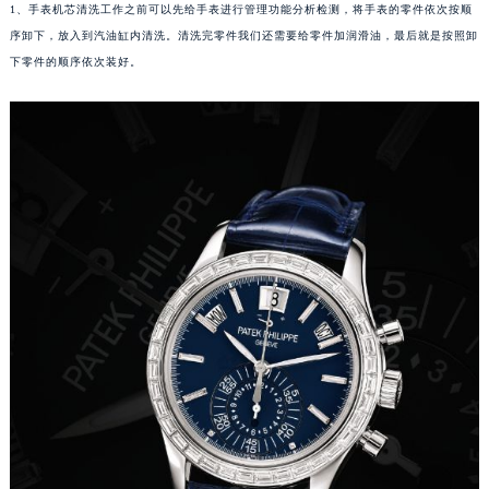
1、手表机芯清洗工作之前可以先给手表进行管理功能分析检测，将手表的零件依次按顺
福州市鼓楼区五四路128-1号恒力城写字楼15层03室（需提前预约）
序卸下，放入到汽油缸内清洗。清洗完零件我们还需要给零件加润滑油，最后就是按照卸
成都市锦江区人民东路6号SAC东原中心写字楼24层2406B室（需提前预约）
下零件的顺序依次装好。
重庆市江北区观音桥步行街2号融恒时代广场写字楼9层902室（需提前预约）
长沙市芙蓉区定王台街道建湘路393号世茂环球金融中心写字楼（芙蓉广场）10层13室（需提前预约）
郑州市二七区铭功路10号华润大厦写字楼29层2905室（需提前预约）
太原市迎泽区解放路15号亨得利名表服务中心（品牌授权店）3层整层（需提前预约）
沈阳市沈河区中街路137号亨得利名表服务中心（品牌授权店）1层整层（需提前预约）
沈阳市沈河区中街路83号亨得利名表服务中心（品牌授权店）1层整层（需提前预约）
乌鲁木齐市天山区红山路26号时代广场（CCMALL）C座17层17-B（需提前预约）
温州市鹿城区锦绣路1067号置信广场10层1015室（需提前预约）
哈尔滨市道里区友谊西路600号富力中心T2座写字楼29层03室（需提前预约）
大连市中山区人民路15号国际金融大厦7层G室（需提前预约）
佛山市禅城区季华五路57号万科金融中心C座12层1205室（需提前预约）
东莞市东城街道鸿福东路1号民盈国贸中心T1写字楼9层907室（需提前预约）
无锡市梁溪区人民中路139号恒隆广场写字楼1座11层1104室（需提前预约）
南通市崇川区工农路57号圆融广场写字楼16层1603室（需提前预约）