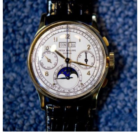
甘肃省兰州市七里河区西津西路16号兰州中心写字楼21层2102室（需提前预约）
重庆市解放碑渝中区民权路28号英利国际金融中心写字楼20层01室（需提前预约）
黑龙江省大庆市萨尔图区会战大街波尔售后服务中心（需提前预约）
黑龙江省鹤岗市向阳区红军路波尔售后服务中心（需提前预约）
黑龙江省黑河市爱辉区中央街波尔售后服务中心（需提前预约）
黑龙江省鸡西市鸡冠区红军路波尔售后服务中心（需提前预约）
黑龙江省佳木斯市向阳区长安路波尔售后服务中心（需提前预约）
黑龙江省牡丹江市东安区太平路波尔售后服务中心（需提前预约）
黑龙江省七台河市桃山区大同街波尔售后服务中心（需提前预约）
黑龙江省齐齐哈尔市龙沙区龙华路波尔售后服务中心（需提前预约）
黑龙江省双鸭山市尖山区新兴大街波尔售后服务中心（需提前预约）
黑龙江省绥化市北林区新华街与康庄路交叉口波尔售后服务中心（需提前预约）
黑龙江省伊春市伊美区通河路波尔售后服务中心（需提前预约）
吉林省白城市洮北区明仁南街波尔售后服务中心（需提前预约）
吉林省白山市浑江区浑江大街波尔售后服务中心（需提前预约）
吉林省吉林市船营区河南街波尔售后服务中心（需提前预约）