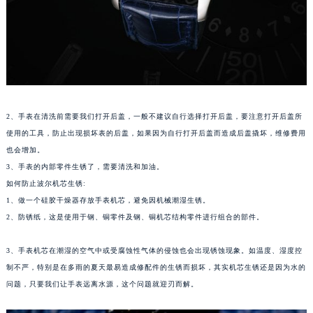
苏州市苏州工业园区星港街199号苏州中心办公楼C座22层08室（需提前预约）
武汉市江汉区解放大道686号世界贸易大厦38层09室（需提前预约）
南宁市青秀区金湖路59号地王大厦12楼1224室（需提前预约）
合肥市蜀山区潜山路111号万象城华润大厦B座12楼03室（需提前预约）
泉州市丰泽区宝洲路729号浦西万达中心写字楼A座7楼709室（需提前预约）
青岛市南区山东路6号华润大厦B座22层04室（需提前预约）
2、手表在清洗前需要我们打开后盖，一般不建议自行选择打开后盖，要注意打开后盖所
烟台市芝罘区胜利路139号万达金融中心A座907室（需提前预约）
使用的工具，防止出现损坏表的后盖，如果因为自行打开后盖而造成后盖撬坏，维修费用
也会增加。
长春市朝阳区西安大路727号中银大厦A座(旺进大厦)18层09室（需提前预约）
3、手表的内部零件生锈了，需要清洗和加油。
贵阳市南明区都司高架桥路33号亨特国际金融中心14楼14D（需提前预约）
如何防止波尔机芯生锈:
昆明市盘龙区北京路928号同德昆明广场写字楼10层06室（需提前预约）
1、做一个硅胶干燥器存放手表机芯，避免因机械潮湿生锈。
石家庄市长安区中山东路39号勒泰中心写字楼B座13层07室（需提前预约）
2、防锈纸，这是使用于钢、铜零件及钢、铜机芯结构零件进行组合的部件。
西安市碑林区南关正街88号华侨城长安国际中心E座6楼10室（需提前预约）
海口市龙华区金贸东路5号海口华润大厦B座17层1707室（需提前预约）
3、手表机芯在潮湿的空气中或受腐蚀性气体的侵蚀也会出现锈蚀现象。如温度、湿度控
制不严，特别是在多雨的夏天最易造成修配件的生锈而损坏，其实机芯生锈还是因为水的
唐山市路南区新华东道100号万达广场写字楼A座10层1002室（需提前预约）
问题，只要我们让手表远离水源，这个问题就迎刃而解。
台州市椒江区东海大道1800号腾达中心东1幢20楼2002室（需提前预约）
内蒙古自治区呼和浩特市玉泉区大学西街70号华润万象城写字楼（鄂尔多斯大厦）23层2326室（需提前预约）