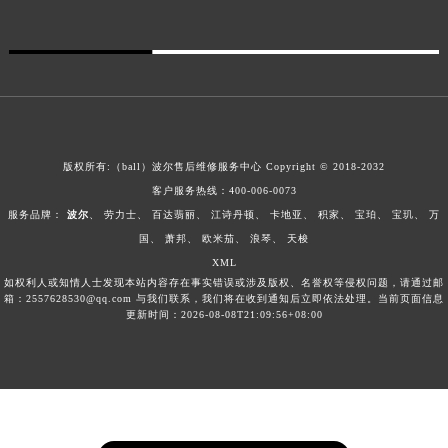
广西壮族自治区河池市金城江区金城江街道朝阳路波尔售后服务中心（需提前预约）
广西壮族自治区贺州市八步区城东街道灵峰南路波尔售后服务中心（需提前预约）
广西壮族自治区来宾市兴宾区桂中大道波尔售后服务中心（需提前预约）
广西壮族自治区柳州市城中区中山中路波尔售后服务中心（需提前预约）
广西壮族自治区钦州市钦南区金海湾东大街波尔售后服务中心（需提前预约）
广西壮族自治区梧州市万秀区龙湖镇高旺路波尔售后服务中心（需提前预约）
版权所有:（ball）
波尔售后维修服务中心
Copyright © 2018-2032
广西壮族自治区玉林市玉州区金玉路波尔售后服务中心（需提前预约）
客户服务热线：400-006-0073
服务品牌：
波尔
、
劳力士
、
百达翡丽
、
江诗丹顿
、
卡地亚
、
积家
、
宝珀
、
宝玑
、
万
海南省儋州市儋州市那大镇兰洋北路波尔售后服务中心（需提前预约）
国
、
萧邦
、
欧米茄
、
浪琴
、
天梭
海南省东方市八所镇解放西路波尔售后服务中心（需提前预约）
XML
海南省琼海市嘉积镇东风路波尔售后服务中心（需提前预约）
如权利人或知情人士发现本站内容存在事实错误或涉及版权、名誉权等侵权问题，请通过邮
箱：2557628530@qq.com 与我们联系，我们将在收到通知后立即依法处理。当前页面信息
海南省三沙市西沙区西沙群岛永兴岛北京路波尔售后服务中心（需提前预约）
更新时间：2026-08-08T21:09:56+08:00
海南省三亚市吉阳区迎宾路波尔售后服务中心（需提前预约）
海南省万宁市万城镇解放路波尔售后服务中心（需提前预约）
海南省文昌市文城镇教育东路波尔售后服务中心（需提前预约）
海南省五指山市通什镇三月三大道波尔售后服务中心（需提前预约）
香港特别行政区尖沙咀区油尖旺区广东道波尔售后服务中心（需提前预约）