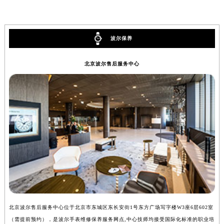
安徽省亳州市谯城区魏武大道波尔售后服务中心（需提前预约）
安徽省池州市贵池区长江路波尔售后服务中心（需提前预约）
安徽省滁州市琅琊区南谯北路波尔售后服务中心（需提前预约）
波尔保养
安徽省阜阳市颍州区颍州北路波尔售后服务中心（需提前预约）
北京波尔售后服务中心
安徽省淮北市相山区淮海路波尔售后服务中心（需提前预约）
安徽省淮南市田家庵区国庆中路波尔售后服务中心（需提前预约）
安徽省黄山市屯溪区黄山西路波尔售后服务中心（需提前预约）
安徽省六安市金安区解放中路波尔售后服务中心（需提前预约）
安徽省马鞍山市雨山区湖南西路波尔售后服务中心（需提前预约）
安徽省宿州市埇桥区人民中路波尔售后服务中心（需提前预约）
安徽省铜陵市铜官区石城大道波尔售后服务中心（需提前预约）
安徽省芜湖市镜湖区中山路步行街波尔售后服务中心（需提前预约）
安徽省宣城市宣州区叠嶂西路波尔售后服务中心（需提前预约）
福建省龙岩市新罗区九一南路波尔售后服务中心（需提前预约）
福建省南平市建阳区人民西路波尔售后服务中心（需提前预约）
北京波尔售后服务中心位于北京市东城区东长安街1号东方广场写字楼W3座6层602室
上
（需提前预约），是波尔手表维修保养服务网点,中心技师均接受国际化标准的职业培
（
福建省宁德市蕉城区天湖东路波尔售后服务中心（需提前预约）