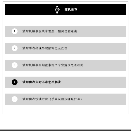
澳门特别行政区风顺堂区南湾大马路波尔售后服务中心（需提前预约）
随机推荐
澳门特别行政区花地玛堂区关闸广场波尔售后服务中心（需提前预约）
澳门特别行政区花王堂区大三巴商圈波尔售后服务中心（需提前预约）
澳门特别行政区嘉模堂区官也街波尔售后服务中心（需提前预约）
1
波尔机械表皮表带发黑，如何优雅逆袭
澳门省路氹城市金光大道波尔售后服务中心（需提前预约）
澳门特别行政区望德堂区塔石广场波尔售后服务中心（需提前预约）
2
波尔手表出现外观损坏怎么处理
福建省福州市鼓楼区五四路128-1号恒力城写字楼15层03室波尔售后服务中心（需提前预约）
福建省厦门市思明区湖滨东路95号万象城华润大厦B座11层1104室波尔售后服务中心（需提前预约）
3
波尔机械表星期盘紊乱？专业解决之道在此
广东省潮州市潮安区新风路与潮汕路交汇处波尔售后服务中心（需提前预约）
广东省广州市天河区天河路230号万菱汇国际中心A塔7层704室波尔售后服务中心（需提前预约）
4
波尔腕表走时不准怎么解决
广东省广州市越秀区环市东路371-375号世界贸易中心大厦南塔15层1507室波尔售后服务中心（需提前预约）
广东省河源市源城区越王大道波尔售后服务中心（需提前预约）
5
波尔腕表洗油方法（手表洗油步骤是什么）
广东省惠州市惠城区江北文昌一路7号华贸大厦1座30层3005室波尔售后服务中心（需提前预约）
广东省江门市蓬江区广场西路波尔售后服务中心（需提前预约）
广东省揭阳市榕城进贤门步行街波尔售后服务中心（需提前预约）
广东省茂名市电白区水东街道迎宾大道波尔售后服务中心（需提前预约）