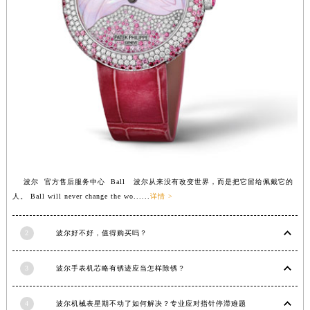
江西省景德镇市珠山区珠山中路波尔售后服务中心（需提前预约）
江西省九江市浔阳区浔阳路波尔售后服务中心（需提前预约）
江西省南昌市红谷滩新区红谷中大道998号绿地双子塔（中央广场）A1座办公楼14层1407室波尔售后服务中心（需提前预约）
江西省萍乡市安源区萍安北大道与康庄路交叉口波尔售后服务中心（需提前预约）
江西省上饶市信州区滨江西路波尔售后服务中心（需提前预约）
江西省新余市渝水区北湖西路波尔售后服务中心（需提前预约）
江西省宜春市袁州区中山中路波尔售后服务中心（需提前预约）
江西省鹰潭市月湖区胜利东路波尔售后服务中心（需提前预约）
山东省德州市德城区东风中路波尔售后服务中心（需提前预约）
波尔 官方售后服务中心 Ball 波尔从来没有改变世界，而是把它留给佩戴它的
山东省东营市东营区济南路波尔售后服务中心（需提前预约）
人。 Ball will never change the wo......
详情 >
山东省济南市历下区经十路11111号华润中心写字楼（万象城）15层1508室波尔售后服务中心（需提前预约）
山东省济宁市任城区太白楼路波尔售后服务中心（需提前预约）
2
波尔好不好，值得购买吗？
山东省莱芜市文化南路8号银座商城名表维修一楼名表维修波尔售后服务中心（需提前预约）
山东省临沂市兰山区解放路波尔售后服务中心（需提前预约）
3
波尔手表机芯略有锈迹应当怎样除锈？
山东省日照市东港区烟台路波尔售后服务中心（需提前预约）
山东省泰安市泰山区财源街道泰山大街波尔售后服务中心（需提前预约）
4
波尔机械表星期不动了如何解决？专业应对指针停滞难题