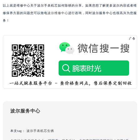
以上就是维修中心关于波尔手表机芯如何除锈的分享。如果您想了解更多波尔内容或者维
吉林省辽源市龙山区人民大街波尔售后服务中心（需提前预约）
修保养方面的问题您可以致电
波尔维修中心
进行咨询，同时波尔服务中心也很高兴为您服
吉林省梅河口市新华街道梅河大街波尔售后服务中心（需提前预约）
务！
吉林省四平市铁东区紫气大路与南九经街交汇处波尔售后服务中心（需提前预约）
吉林省松原市宁江区五环大街波尔售后服务中心（需提前预约）
吉林省通化市东昌区环通乡江南大街波尔售后服务中心（需提前预约）
吉林省延边市延吉市解放路波尔售后服务中心（需提前预约）
辽宁省鞍山市铁东区站前街波尔售后服务中心（需提前预约）
辽宁省本溪市平山区胜利路波尔售后服务中心（需提前预约）
辽宁省朝阳市双塔区新华路波尔售后服务中心（需提前预约）
辽宁省丹东市振兴区七经街波尔售后服务中心（需提前预约）
辽宁省抚顺市新抚区东一路波尔售后服务中心（需提前预约）
辽宁省阜新市海州区解放大街波尔售后服务中心（需提前预约）
波尔服务中心
辽宁省葫芦岛市连山区中央路波尔售后服务中心（需提前预约）
辽宁省锦州市古塔区中央大街波尔售后服务中心（需提前预约）
辽宁省辽阳市白塔区新运大街波尔售后服务中心（需提前预约）
本文tag：
波尔手表机芯生锈
辽宁省盘锦市兴隆台区石油大街波尔售后服务中心（需提前预约）