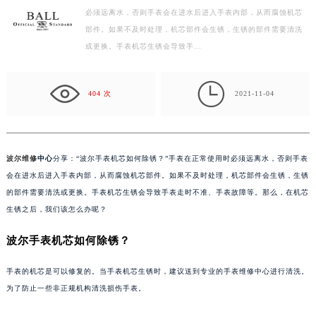
必须远离水，否则手表会在进水后进入手表内部，从而腐蚀机芯
徐州市鼓楼区淮海东路29号苏宁广场IFC国际金融中心写字楼35层3508室（需提前预约）
部件。如果不及时处理，机芯部件会生锈，生锈的部件需要清洗
扬州市邗江区国展路29号星耀天地写字楼1号楼18层1803室（需提前预约）
或更换。手表机芯生锈会导致手…
盐城市盐都区世纪大道5号盐城金融城写字楼1号楼16层1604室（需提前预约）
泰州市海陵区永定东路399号置地商务中心东塔写字楼（华润万象城）17层1706室（需提前预约）

宁波市江北区大闸南路500号来福士广场办公楼20层2009室（需提前预约）
404 次
2021-11-04
杭州市上城区钱江路1366号华润大厦写字楼A座5层503-5室（需提前预约）
金华市金东区东市南街777号金华万达广场写字楼4号楼22层2209室（需提前预约）
绍兴市越城区胜利东路379号世茂天际中心写字楼8层805室（需提前预约）
波尔维修
中心
分享：“波尔手表机芯如何除锈？”手表在正常使用时必须远离水，否则手表
嘉兴市南湖区广益路705号嘉兴世界贸易中心写字楼A座13层1304室（需提前预约）
会在进水后进入手表内部，从而腐蚀机芯部件。如果不及时处理，机芯部件会生锈，生锈
南昌市红谷滩新区红谷中大道998号绿地双子塔（中央广场）A1座办公楼14层07室（需提前预约）
的部件需要清洗或更换。手表机芯生锈会导致手表走时不准、手表故障等。那么，在机芯
生锈之后，我们该怎么办呢？
济南市历下区经十路11111号华润中心写字楼（万象城）15层1508室（需提前预约）
广州市天河区天河路230号万菱汇国际中心写字楼A塔7层704室（需提前预约）
波尔手表机芯如何除锈？
广州市越秀区环市东路371-375号世界贸易中心大厦南塔写字楼15层07室（需提前预约）
深圳市罗湖区深南东路5001号华润大厦写字楼17层1701室（需提前预约）
手表的机芯是可以修复的。当手表机芯生锈时，建议送到专业的手表维修中心进行清洗。
为了防止一些非正规机构清洗损伤手表。
惠州市惠城区江北文昌一路7号华贸大厦写字楼1座30层05室（需提前预约）
厦门市思明区湖滨东路95号华润大厦写字楼B座11层1104室（需提前预约）