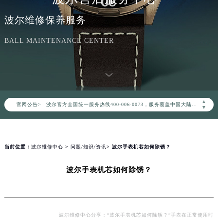
波尔维修保养服务
BALL MAINTENANCE CENTER
2026年8月波尔中国区售后服务网络优化升级公告
2026年8月波尔全国官方售后客户服务热线：400-006-0073
▲
官网公告>
波尔官方全国统一服务热线400-006-0073，服务覆盖中国大陆、香港、澳门、台湾全部区域（非大陆需加拨“+86”）
▼
2026年8月波尔售后服务中心最新网点地址：
北京市朝阳区建国门外大街甲6号华熙国际中心写字楼D座11层1102室（北京总部）（需提前预约）
北京市东城区东长安街1号东方广场写字楼W3座6层602室（需提前预约）
当前位置：
波尔维修中心
>
问题/知识/资讯
> 波尔手表机芯如何除锈？
天津市和平区赤峰道136号天津国际金融中心写字楼26层2603室（需提前预约）
波尔手表机芯如何除锈？
上海市徐汇区虹桥路3号港汇中心写字楼2座37层3705室（需提前预约）
上海市黄浦区南京东路299号宏伊国际广场写字楼8层806室（需提前预约）
南京市秦淮区中山南路1号（新街口）南京中心写字楼22层C1-1室（需提前预约）
常州市新北区龙锦路1590号现代传媒中心写字楼5号楼10层1008室（需提前预约）
波尔维修中心分享：“波尔手表机芯如何除锈？”手表在正常使用时