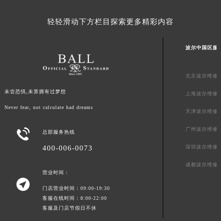
广东省梅州市梅江区金燕大道波尔售后服务中心（需提前预约）
轻轻滑动下方栏目探索更多精彩内容
广东省清远市清城区湖西路波尔售后服务中心（需提前预约）
广东省汕头市龙湖区长平路波尔售后服务中心（需提前预约）
波尔中国区服
广东省汕尾市城区香洲街道园林社区翠园街波尔售后服务中心（需提前预约）
广东省韶关市武江区芙蓉新区与老城中心交汇处波尔售后服务中心（需提前预约）
北京波尔维修
广东省深圳市罗湖区深南东路5001号华润大厦17层1701室波尔售后服务中心（需提前预约）
未尝恐惧,未算拥有过梦想
广东省阳江市江城区东风一路波尔售后服务中心（需提前预约）
上海波尔维修
广东省云浮市云城区金山路波尔售后服务中心（需提前预约）
Never fear, not calculate had dreams
天津波尔维修
广东省湛江市赤坎区观海北路波尔售后服务中心（需提前预约）
广州波尔维修

总部服务热线
广东省肇庆市端州区信安大道与砚都大道交汇处波尔售后服务中心（需提前预约）
400-006-0073
深圳波尔维修
广西壮族自治区百色市右江区中山二路波尔售后服务中心（需提前预约）
广西壮族自治区北海市海城区北京路波尔售后服务中心（需提前预约）
成都波尔维修
营业时间：
广西壮族自治区崇左市江州区石景林街道友谊大道与丽川路交汇处波尔售后服务中心（需提前预约）

门店营业时间：09:00-19:30
广西壮族自治区防城港市港口区金花茶大道波尔售后服务中心（需提前预约）
客服在线时间：8:00-22:00
广西壮族自治区贵港市港北区港城街道布山大道与仙衣路交叉口波尔售后服务中心（需提前预约）
客服及门店节假日不休
广西壮族自治区桂林市秀峰区红岭路波尔售后服务中心（需提前预约）