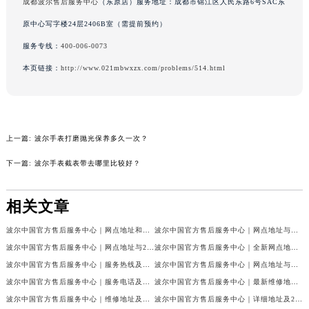
成都波尔售后服务中心
（东原店）服务地址：成都市锦江区人民东路6号SAC东
内蒙古自治区锡林郭勒盟市锡林浩特市光明街与额尔敦路交叉口波尔售后服务中心（需提前预约）
原中心写字楼24层2406B室（需提前预约）
内蒙古自治区兴安盟市乌兰浩特市兴安大街波尔售后服务中心（需提前预约）
服务专线：
400-006-0073
山西省大同市平城区迎宾街波尔售后服务中心（需提前预约）
本页链接：
http://www.021mbwxzx.com/problems/514.html
山西省晋城市城区黄华街波尔售后服务中心（需提前预约）
山西省晋中市榆次区顺城街波尔售后服务中心（需提前预约）
山西省临汾市尧都区解放路波尔售后服务中心（需提前预约）
山西省吕梁市离石区永宁中路与建设街交叉口波尔售后服务中心（需提前预约）
上一篇:
波尔手表打磨抛光保养多久一次？
山西省朔州市朔城区怡西路与鄯阳西街交汇处波尔售后服务中心（需提前预约）
下一篇:
波尔手表截表带去哪里比较好？
山西省忻州市忻府区和平东街与七一南路交叉口波尔售后服务中心（需提前预约）
山西省阳泉市郊区平阳东街与新城大道交叉口波尔售后服务中心（需提前预约）
相关文章
山西省运城市盐湖区河东街波尔售后服务中心（需提前预约）
山西省长治市潞州区英雄中路波尔售后服务中心（需提前预约）
波尔中国官方售后服务中心｜网点地址和官方热线权威信息公示（2026年7月最新）
波尔中国官方售后服务中心｜网点地址与电话权威信息公示（2026年7月最新）
山西省太原市迎泽区迎泽街道解放路15号亨得利名表维修授权店3楼波尔售后服务中心（需提前预约）
波尔中国官方售后服务中心｜网点地址与24小时客服电话权威信息公示（2026年7月最新）
波尔中国官方售后服务中心｜全新网点地址与官方售后热线权威信息公示（2026年7月最新）
天津市和平区赤峰道136号天津国际金融中心26层2603室波尔售后服务中心（需提前预约）
波尔中国官方售后服务中心｜服务热线及全部官方地址权威信息公示（2026年7月最新）
波尔中国官方售后服务中心｜网点地址与热线权威信息公示（2026年7月最新）
波尔中国官方售后服务中心｜服务电话及全部网点地址权威信息公示（2026年7月最新）
波尔中国官方售后服务中心｜最新维修地址与官方售后热线权威信息公示（2026年7月最新）
安徽省安庆市迎江区人民路波尔售后服务中心（需提前预约）
波尔中国官方售后服务中心｜维修地址及售后服务热线权威信息公示（2026年7月最新）
波尔中国官方售后服务中心｜详细地址及24小时售后热线权威信息公示（2026年7月最新）
安徽省蚌埠市蚌山区淮河路波尔售后服务中心（需提前预约）