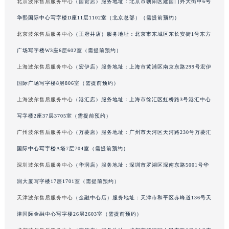
北京波尔售后服务中心
（国贸店）服务地址：北京市朝阳区建国门外大街甲6号
辽宁省铁岭市银州区南马路波尔售后服务中心（需提前预约）
华熙国际中心写字楼D座11层1102室（北京总部）（需提前预约）
辽宁省营口市站前区市府路与渤海大街交叉口波尔售后服务中心（需提前预约）
北京波尔售后服务中心
（王府井店）服务地址：北京市东城区东长安街1号东方
辽宁省沈阳市沈河区中街路137号亨得利名表维修授权店1楼波尔售后服务中心（需提前预约）
广场写字楼W3座6层602室（需提前预约）
辽宁省沈阳市沈河区中街路83号亨得利名表维修授权店1楼波尔售后服务中心（需提前预约）
北京市朝阳区建国门外大街甲6号华熙国际中心D座11层1102室波尔售后服务中心（北京总部）（需提前预约）
上海波尔售后服务中心
（宏伊店）服务地址：上海市黄浦区南京东路299号宏伊
北京市东城区东长安街1号王府井东方广场W3座6层602室波尔售后服务中心（需提前预约）
国际广场写字楼8层806室（需提前预约）
河北省保定市竞秀区朝阳北大街北国先天下波尔售后服务中心（需提前预约）
上海波尔售后服务中心
（港汇店）服务地址：上海市徐汇区虹桥路3号港汇中心
内蒙古自治区阿拉善盟市左旗土尔扈特大街波尔售后服务中心（需提前预约）
写字楼2座37层3705室（需提前预约）
内蒙古自治区巴彦淖尔市临河区新华街波尔售后服务中心（需提前预约）
广州波尔售后服务中心
（万菱店）服务地址：广州市天河区天河路230号万菱汇
内蒙古自治区包头市青山区幸福路甲3号王府井百货名表维修波尔售后服务中心（需提前预约）
国际中心写字楼A塔7层704室（需提前预约）
内蒙古自治区赤峰市红山区哈达街波尔售后服务中心（需提前预约）
深圳波尔售后服务中心
（华润店）服务地址：深圳市罗湖区深南东路5001号华
内蒙古自治区鄂尔多斯市东胜区伊金霍洛街波尔售后服务中心（需提前预约）
内蒙古自治区呼伦贝尔市海拉尔区中央街波尔售后服务中心（需提前预约）
润大厦写字楼17层1701室（需提前预约）
内蒙古自治区通辽市科尔沁区明仁大街波尔售后服务中心（需提前预约）
天津波尔售后服务中心
（金融中心店）服务地址：天津市和平区赤峰道136号天
内蒙古自治区乌海市海勃湾区人民南路波尔售后服务中心（需提前预约）
津国际金融中心写字楼26层2603室（需提前预约）
内蒙古自治区乌兰察布市集宁区恩和大街波尔售后服务中心（需提前预约）