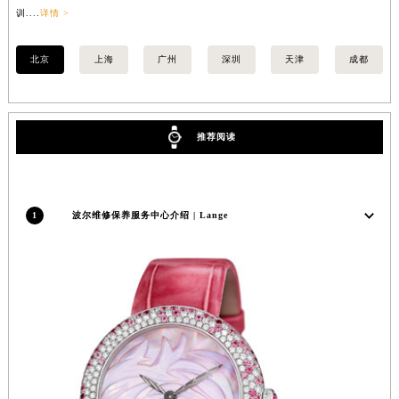
训....
详情 >
训..
福建省莆田市城厢区霞林街道荔华东大道波尔售后服务中心（需提前预约）
福建省三明市三元区东乾二路波尔售后服务中心（需提前预约）
北京
上海
广州
深圳
天津
成都
福建省漳州市龙文区步港路波尔售后服务中心（需提前预约）
江苏省常州市新北区龙锦路1590号现代传媒中心5号楼10层1008室波尔售后服务中心（需提前预约）
江苏省淮安市清江浦区淮海北路波尔售后服务中心（需提前预约）
推荐阅读
江苏省连云港市海州区通灌北路波尔售后服务中心（需提前预约）
江苏省南京市秦淮区中山南路1号南京中心22层22-C1-C3室波尔售后服务中心（需提前预约）
江苏省宿迁市宿城区西湖路波尔售后服务中心（需提前预约）
1
波尔维修保养服务中心介绍 | Lange
江苏省泰州市海陵区永定东路399号置地商务中心东塔（华润万象城）17层1706室波尔售后服务中心（需提前预约）
江苏省徐州市鼓楼区淮海东路29号苏宁广场IFC国际金融中心35层3508室波尔售后服务中心（需提前预约）
江苏省盐城市盐都区世纪大道5号盐城金融城写字楼1号楼16层1604室波尔售后服务中心（需提前预约）
江苏省扬州市邗江区国展路29号星耀天地写字楼1号楼18层1803室波尔售后服务中心（需提前预约）
江苏省镇江市京口区中山东路波尔售后服务中心（需提前预约）
江西省抚州市临川区赣东大道波尔售后服务中心（需提前预约）
江西省赣州市章贡区文清路波尔售后服务中心（需提前预约）
江西省吉安市吉州区井冈山大道波尔售后服务中心（需提前预约）