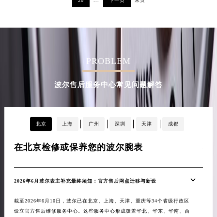
20
...
下一页
末页
甘肃省合作市人民街波尔售后服务中心（需提前预约）
甘肃省嘉峪关市雄关区新华中路波尔售后服务中心（需提前预约）
甘肃省金昌市金川区北京路波尔售后服务中心（需提前预约）
甘肃省酒泉市肃州区西大街波尔售后服务中心（需提前预约）
PROBLEM
甘肃省临夏市城南街道团结路波尔售后服务中心（需提前预约）
甘肃省陇南市武都区人民路波尔售后服务中心（需提前预约）
波尔售后服务中心常见问题解答
甘肃省平凉市崆峒区西大街波尔售后服务中心（需提前预约）
甘肃省庆阳市西峰区南大街波尔售后服务中心（需提前预约）
甘肃省天水市秦州区民主路波尔售后服务中心（需提前预约）
北京
上海
广州
深圳
天津
成都
甘肃省武威市凉州区迎宾路波尔售后服务中心（需提前预约）
甘肃省张掖市甘州区民乐北路波尔售后服务中心（需提前预约）
在北京检修或保养您的波尔腕表
在
宁夏回族自治区固原市原州区文化街波尔售后服务中心（需提前预约）
宁夏回族自治区石嘴山市大武口区贺兰山路波尔售后服务中心（需提前预约）
2026年6月波尔表主补充最终须知：官方售后网点迁移与新设
20
宁夏回族自治区吴忠市利通区开元大道波尔售后服务中心（需提前预约）
宁夏回族自治区银川市兴庆区新华东路97号新百中心C馆一层C1-18号商铺波尔售后服务中心（需提前预约）
截至2026年6月10日，波尔已在北京、上海、天津、重庆等34个省级行政区
截至
设立官方售后维修服务中心。这些服务中心形成覆盖华北、华东、华南、西
设立
宁夏回族自治区中卫市沙坡头区鼓楼东街波尔售后服务中心（需提前预约）