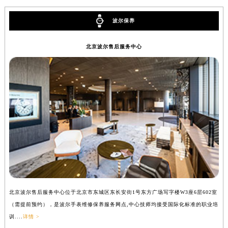
广东省梅州市梅江区金燕大道波尔售后服务中心（需提前预约）
波尔保养
广东省清远市清城区湖西路波尔售后服务中心（需提前预约）
广东省汕头市龙湖区长平路波尔售后服务中心（需提前预约）
北京波尔售后服务中心
广东省汕尾市城区香洲街道园林社区翠园街波尔售后服务中心（需提前预约）
广东省韶关市武江区芙蓉新区与老城中心交汇处波尔售后服务中心（需提前预约）
广东省深圳市罗湖区深南东路5001号华润大厦17层1701室波尔售后服务中心（需提前预约）
广东省阳江市江城区东风一路波尔售后服务中心（需提前预约）
广东省云浮市云城区金山路波尔售后服务中心（需提前预约）
广东省湛江市赤坎区观海北路波尔售后服务中心（需提前预约）
广东省肇庆市端州区信安大道与砚都大道交汇处波尔售后服务中心（需提前预约）
广西壮族自治区百色市右江区中山二路波尔售后服务中心（需提前预约）
广西壮族自治区北海市海城区北京路波尔售后服务中心（需提前预约）
广西壮族自治区崇左市江州区石景林街道友谊大道与丽川路交汇处波尔售后服务中心（需提前预约）
北京波尔售后服务中心位于北京市东城区东长安街1号东方广场写字楼W3座6层602室
上
广西壮族自治区防城港市港口区金花茶大道波尔售后服务中心（需提前预约）
（需提前预约），是波尔手表维修保养服务网点,中心技师均接受国际化标准的职业培
（
广西壮族自治区贵港市港北区港城街道布山大道与仙衣路交叉口波尔售后服务中心（需提前预约）
训....
详情 >
训..
广西壮族自治区桂林市秀峰区红岭路波尔售后服务中心（需提前预约）