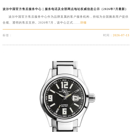
福建省莆田市城厢区霞林街道荔华东大道波尔售后服务中心（需提前预约）
波尔中国官方售后服务中心｜服务电话及全部网点地址权威信息公示（2026年7月最新）
福建省三明市三元区东乾二路波尔售后服务中心（需提前预约）
波尔中国官方售后服务中心作为品牌直属的客户服务机构，持续为全国腕表用户提供
福建省漳州市龙文区步港路波尔售后服务中心（需提前预约）
合规、透明的售后支持。2026年7月，该中心正式......
详细
江苏省常州市新北区龙锦路1590号现代传媒中心5号楼10层1008室波尔售后服务中心（需提前预约）
标签：
时间：
2026-07-13
江苏省淮安市清江浦区淮海北路波尔售后服务中心（需提前预约）
江苏省连云港市海州区通灌北路波尔售后服务中心（需提前预约）
江苏省南京市秦淮区中山南路1号南京中心22层22-C1-C3室波尔售后服务中心（需提前预约）
江苏省宿迁市宿城区西湖路波尔售后服务中心（需提前预约）
江苏省泰州市海陵区永定东路399号置地商务中心东塔（华润万象城）17层1706室波尔售后服务中心（需提前预约）
江苏省徐州市鼓楼区淮海东路29号苏宁广场IFC国际金融中心35层3508室波尔售后服务中心（需提前预约）
江苏省盐城市盐都区世纪大道5号盐城金融城写字楼1号楼16层1604室波尔售后服务中心（需提前预约）
江苏省扬州市邗江区国展路29号星耀天地写字楼1号楼18层1803室波尔售后服务中心（需提前预约）
江苏省镇江市京口区中山东路波尔售后服务中心（需提前预约）
江西省抚州市临川区赣东大道波尔售后服务中心（需提前预约）
江西省赣州市章贡区文清路波尔售后服务中心（需提前预约）
江西省吉安市吉州区井冈山大道波尔售后服务中心（需提前预约）