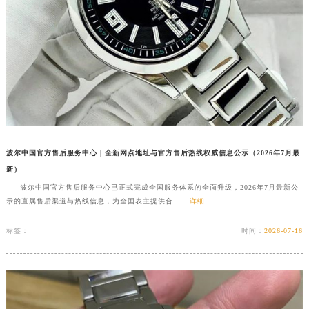
吉林省辽源市龙山区人民大街波尔售后服务中心（需提前预约）
吉林省梅河口市新华街道梅河大街波尔售后服务中心（需提前预约）
吉林省四平市铁东区紫气大路与南九经街交汇处波尔售后服务中心（需提前预约）
吉林省松原市宁江区五环大街波尔售后服务中心（需提前预约）
吉林省通化市东昌区环通乡江南大街波尔售后服务中心（需提前预约）
吉林省延边市延吉市解放路波尔售后服务中心（需提前预约）
辽宁省鞍山市铁东区站前街波尔售后服务中心（需提前预约）
辽宁省本溪市平山区胜利路波尔售后服务中心（需提前预约）
波尔中国官方售后服务中心｜全新网点地址与官方售后热线权威信息公示（2026年7月最
辽宁省朝阳市双塔区新华路波尔售后服务中心（需提前预约）
新）
辽宁省丹东市振兴区七经街波尔售后服务中心（需提前预约）
波尔中国官方售后服务中心已正式完成全国服务体系的全面升级，2026年7月最新公
示的直属售后渠道与热线信息，为全国表主提供合......
详细
辽宁省抚顺市新抚区东一路波尔售后服务中心（需提前预约）
辽宁省阜新市海州区解放大街波尔售后服务中心（需提前预约）
标签：
时间：
2026-07-16
辽宁省葫芦岛市连山区中央路波尔售后服务中心（需提前预约）
辽宁省锦州市古塔区中央大街波尔售后服务中心（需提前预约）
辽宁省辽阳市白塔区新运大街波尔售后服务中心（需提前预约）
辽宁省盘锦市兴隆台区石油大街波尔售后服务中心（需提前预约）