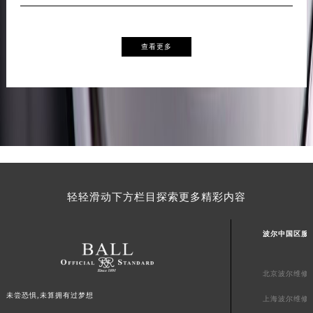
陕西省榆林市榆阳区长兴路波尔售后服务中心（需提前预约）
新疆维吾尔自治区阿克苏市东大街波尔售后服务中心（需提前预约）
查看更多
新疆维吾尔自治区阿拉尔市胜利大道波尔售后服务中心（需提前预约）
新疆维吾尔自治区阿拉山口市友好路波尔售后服务中心（需提前预约）
新疆维吾尔自治区阿勒泰市解放路波尔售后服务中心（需提前预约）
新疆维吾尔自治区阿图什市光明路波尔售后服务中心（需提前预约）
新疆维吾尔自治区白杨市军垦路波尔售后服务中心（需提前预约）
新疆维吾尔自治区北屯市团结路波尔售后服务中心（需提前预约）
新疆维吾尔自治区博乐市博乐市北京路波尔售后服务中心（需提前预约）
新疆维吾尔自治区昌吉市延安北路波尔售后服务中心（需提前预约）
轻轻滑动下方栏目探索更多精彩内容
新疆维吾尔自治区阜康市博峰路波尔售后服务中心（需提前预约）
新疆维吾尔自治区哈密市伊州区建国北路波尔售后服务中心（需提前预约）
波尔中国区服
新疆维吾尔自治区和田市和田市北京西路波尔售后服务中心（需提前预约）
新疆维吾尔自治区胡杨河市胡杨河市胡杨路波尔售后服务中心（需提前预约）
北京波尔维修
新疆维吾尔自治区霍尔果斯市亚欧北路波尔售后服务中心（需提前预约）
未尝恐惧,未算拥有过梦想
上海波尔维修
新疆维吾尔自治区喀什市解放北路波尔售后服务中心（需提前预约）