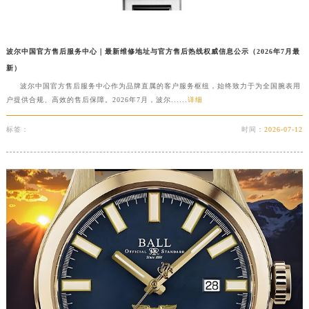
江西省景德镇市珠山区珠山中路波尔售后服务中心（需提前预约）
江西省九江市浔阳区浔阳路波尔售后服务中心（需提前预约）
江西省南昌市红谷滩新区红谷中大道998号绿地双子塔（中央广场）A1座办公楼14层1407室波尔售后服务中心（需提前预约）
波尔中国官方售后服务中心｜最新维修地址与官方售后热线权威信息公示（2026年7月最
新）
江西省萍乡市安源区萍安北大道与康庄路交叉口波尔售后服务中心（需提前预约）
波尔中国官方售后服务中心作为品牌直属的客户服务枢纽，始终致力于为全国腕表用
江西省上饶市信州区滨江西路波尔售后服务中心（需提前预约）
户提供合规、高效的售后保障。2026年7月，波尔......
详细
江西省新余市渝水区北湖西路波尔售后服务中心（需提前预约）
江西省宜春市袁州区中山中路波尔售后服务中心（需提前预约）
标签：
时间：
2026-07-12
江西省鹰潭市月湖区胜利东路波尔售后服务中心（需提前预约）
山东省德州市德城区东风中路波尔售后服务中心（需提前预约）
山东省东营市东营区济南路波尔售后服务中心（需提前预约）
山东省济南市历下区经十路11111号华润中心写字楼（万象城）15层1508室波尔售后服务中心（需提前预约）
山东省济宁市任城区太白楼路波尔售后服务中心（需提前预约）
山东省莱芜市文化南路8号银座商城名表维修一楼名表维修波尔售后服务中心（需提前预约）
山东省临沂市兰山区解放路波尔售后服务中心（需提前预约）
山东省日照市东港区烟台路波尔售后服务中心（需提前预约）
山东省泰安市泰山区财源街道泰山大街波尔售后服务中心（需提前预约）