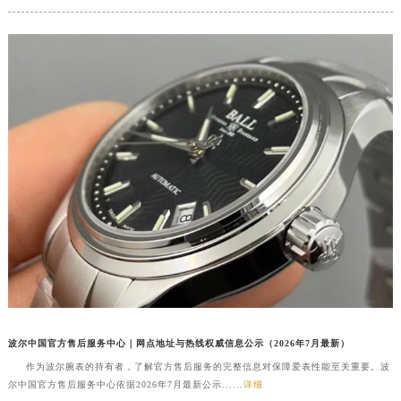
内蒙古自治区锡林郭勒盟市锡林浩特市光明街与额尔敦路交叉口波尔售后服务中心（需提前预约）
内蒙古自治区兴安盟市乌兰浩特市兴安大街波尔售后服务中心（需提前预约）
山西省大同市平城区迎宾街波尔售后服务中心（需提前预约）
山西省晋城市城区黄华街波尔售后服务中心（需提前预约）
山西省晋中市榆次区顺城街波尔售后服务中心（需提前预约）
山西省临汾市尧都区解放路波尔售后服务中心（需提前预约）
山西省吕梁市离石区永宁中路与建设街交叉口波尔售后服务中心（需提前预约）
山西省朔州市朔城区怡西路与鄯阳西街交汇处波尔售后服务中心（需提前预约）
山西省忻州市忻府区和平东街与七一南路交叉口波尔售后服务中心（需提前预约）
山西省阳泉市郊区平阳东街与新城大道交叉口波尔售后服务中心（需提前预约）
山西省运城市盐湖区河东街波尔售后服务中心（需提前预约）
山西省长治市潞州区英雄中路波尔售后服务中心（需提前预约）
山西省太原市迎泽区迎泽街道解放路15号亨得利名表维修授权店3楼波尔售后服务中心（需提前预约）
天津市和平区赤峰道136号天津国际金融中心26层2603室波尔售后服务中心（需提前预约）
波尔中国官方售后服务中心｜网点地址与热线权威信息公示（2026年7月最新）
安徽省安庆市迎江区人民路波尔售后服务中心（需提前预约）
作为波尔腕表的持有者，了解官方售后服务的完整信息对保障爱表性能至关重要。波
尔中国官方售后服务中心依据2026年7月最新公示......
详细
安徽省蚌埠市蚌山区淮河路波尔售后服务中心（需提前预约）