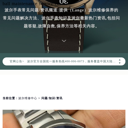
ball maintenance service center
波尔手表常见问题/资讯频道:提供（Lange）波尔维修保养的
常见问题解决方法、波尔手表知识及波尔最新热门资讯,包括问
题答疑,故障自救,保养方法等相关内容。
2026年8月波尔中国区售后服务网络优化升级公告
2026年8月波尔全国官方售后客户服务热线：400-006-0073
▲
波尔官方全国统一服务热线400-006-0073，服务覆盖中国大陆、香港、澳门、台湾全部区域（非大陆需加拨“+86”）
官网公告>
▼
2026年8月波尔售后服务中心最新网点地址：
北京市朝阳区建国门外大街甲6号华熙国际中心写字楼D座11层1102室（北京总部）（需提前预约）
北京市东城区东长安街1号东方广场写字楼W3座6层602室（需提前预约）
天津市和平区赤峰道136号天津国际金融中心写字楼26层2603室（需提前预约）
当前位置：
波尔维修中心
> 问题/知识/资讯
上海市徐汇区虹桥路3号港汇中心写字楼2座37层3705室（需提前预约）
上海市黄浦区南京东路299号宏伊国际广场写字楼8层806室（需提前预约）
南京市秦淮区中山南路1号（新街口）南京中心写字楼22层C1-1室（需提前预约）
常州市新北区龙锦路1590号现代传媒中心写字楼5号楼10层1008室（需提前预约）