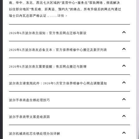
南、华中、东北、西北七大区域的“直营中心+服务点”双轨网络，彻底解决
南、
青海省果洛藏族自治州玛沁县团结路波尔售后服务中心（需提前预约）
以往部分地区“售后难、距离远、预约久”的痛点。所有升级后的网点均通过
无论
青海省海北藏族自治州海晏县将军路波尔售后服务中心（需提前预约）
瑞士日内瓦总部严格认证，......
详情 >
所有升
青海省海东市乐都区滨河路波尔售后服务中心（需提前预约）
青海省海南藏族自治州共和县青海湖大街波尔售后服务中心（需提前预约）
2026年6月波尔表主须知：官方售后网点迁移与新设
20
青海省海西蒙古族藏族自治州德令哈市柴达木路波尔售后服务中心（需提前预约）
青海省黄南藏族自治州同仁市德合隆路波尔售后服务中心（需提前预约）
2026年6月波尔表友必备文本：官方保养维修中心搬迁及新开列表
20
青海省西宁市城西区海湖新区西关大道波尔售后服务中心（需提前预约）
青海省玉树藏族自治州结古镇胜利路波尔售后服务中心（需提前预约）
2026年6月波尔表主重要提醒：售后网点搬迁与新增
20
陕西省安康市汉滨区金州路波尔售后服务中心（需提前预约）
波尔表主请查阅此件：2026年5月官方保养维修中心网点调整通知
重磅
陕西省宝鸡市渭滨区经二路波尔售后服务中心（需提前预约）
陕西省汉中市汉台区北大街波尔售后服务中心（需提前预约）
波尔手表表盘生锈处理技巧
波尔
陕西省商洛市商州区州城街波尔售后服务中心（需提前预约）
陕西省铜川市王益区红旗街波尔售后服务中心（需提前预约）
波尔手表表带太紧是啥原因
波尔
陕西省渭南市临渭区东风大街波尔售后服务中心（需提前预约）
陕西省咸阳市秦都区沣西新城统一西路与白马河路交汇处波尔售后服务中心（需提前预约）
波尔机械表机芯生锈处理办法详解
波尔
陕西省延安市宝塔区中心街波尔售后服务中心（需提前预约）