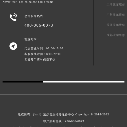
Never fear, not calculate had dreams
天津波尔维修
新疆维吾尔自治区可克达拉市幸福路波尔售后服务中心（需提前预约）
新疆维吾尔自治区克拉玛依市克拉玛依区友谊路波尔售后服务中心（需提前预约）
广州波尔维修

总部服务热线
新疆维吾尔自治区库车市库车市文化东路波尔售后服务中心（需提前预约）
400-006-0073
深圳波尔维修
新疆维吾尔自治区库尔勒市库尔勒市人民东路波尔售后服务中心（需提前预约）
成都波尔维修
新疆维吾尔自治区奎屯市团结西街波尔售后服务中心（需提前预约）
营业时间：

新疆维吾尔自治区昆玉市昆泉街波尔售后服务中心（需提前预约）
门店营业时间：09:00-19:30
新疆维吾尔自治区沙湾市三道河子镇世纪大道南路波尔售后服务中心（需提前预约）
客服在线时间：8:00-22:00
客服及门店节假日不休
新疆维吾尔自治区石河子市北二路波尔售后服务中心（需提前预约）
新疆维吾尔自治区双河市光明路波尔售后服务中心（需提前预约）
新疆维吾尔自治区塔城市塔城地区闻琴路波尔售后服务中心（需提前预约）
新疆维吾尔自治区铁门关市兴疆路波尔售后服务中心（需提前预约）
新疆维吾尔自治区图木舒克市图木舒克市中兴街波尔售后服务中心（需提前预约）
新疆维吾尔自治区吐鲁番市高昌区文化中路文化中路波尔售后服务中心（需提前预约）
新疆维吾尔自治区乌苏市乌鲁木齐北路波尔售后服务中心（需提前预约）
版权所有:（ball）
波尔售后维修服务中心
Copyright © 2018-2032
新疆维吾尔自治区五家渠市长征西街波尔售后服务中心（需提前预约）
客户服务热线：400-006-0073
新疆维吾尔自治区新星市东风路波尔售后服务中心（需提前预约）