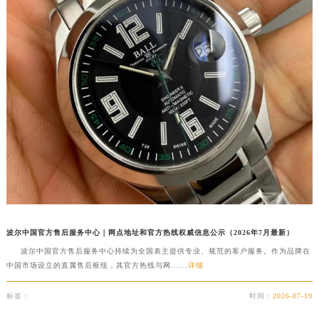
徐州市鼓楼区淮海东路29号苏宁广场IFC国际金融中心写字楼35层3508室（需提前预约）
扬州市邗江区国展路29号星耀天地写字楼1号楼18层1803室（需提前预约）
盐城市盐都区世纪大道5号盐城金融城写字楼1号楼16层1604室（需提前预约）
泰州市海陵区永定东路399号置地商务中心东塔写字楼（华润万象城）17层1706室（需提前预约）
宁波市江北区大闸南路500号来福士广场办公楼20层2009室（需提前预约）
杭州市上城区钱江路1366号华润大厦写字楼A座5层503-5室（需提前预约）
金华市金东区东市南街777号金华万达广场写字楼4号楼22层2209室（需提前预约）
绍兴市越城区胜利东路379号世茂天际中心写字楼8层805室（需提前预约）
嘉兴市南湖区广益路705号嘉兴世界贸易中心写字楼A座13层1304室（需提前预约）
南昌市红谷滩新区红谷中大道998号绿地双子塔（中央广场）A1座办公楼14层07室（需提前预约）
济南市历下区经十路11111号华润中心写字楼（万象城）15层1508室（需提前预约）
广州市天河区天河路230号万菱汇国际中心写字楼A塔7层704室（需提前预约）
波尔中国官方售后服务中心｜网点地址和官方热线权威信息公示（2026年7月最新）
波尔中国官方售后服务中心持续为全国表主提供专业、规范的客户服务。作为品牌在
广州市越秀区环市东路371-375号世界贸易中心大厦南塔写字楼15层07室（需提前预约）
中国市场设立的直属售后枢纽，其官方热线与网......
详细
深圳市罗湖区深南东路5001号华润大厦写字楼17层1701室（需提前预约）
惠州市惠城区江北文昌一路7号华贸大厦写字楼1座30层05室（需提前预约）
标签：
时间：
2026-07-19
厦门市思明区湖滨东路95号华润大厦写字楼B座11层1104室（需提前预约）