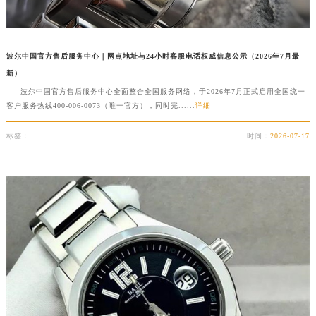
甘肃省兰州市七里河区西津西路16号兰州中心写字楼21层2102室（需提前预约）
重庆市解放碑渝中区民权路28号英利国际金融中心写字楼20层01室（需提前预约）
黑龙江省大庆市萨尔图区会战大街波尔售后服务中心（需提前预约）
波尔中国官方售后服务中心｜网点地址与24小时客服电话权威信息公示（2026年7月最
黑龙江省鹤岗市向阳区红军路波尔售后服务中心（需提前预约）
新）
黑龙江省黑河市爱辉区中央街波尔售后服务中心（需提前预约）
波尔中国官方售后服务中心全面整合全国服务网络，于2026年7月正式启用全国统一
客户服务热线400-006-0073（唯一官方），同时完......
详细
黑龙江省鸡西市鸡冠区红军路波尔售后服务中心（需提前预约）
黑龙江省佳木斯市向阳区长安路波尔售后服务中心（需提前预约）
标签：
时间：
2026-07-17
黑龙江省牡丹江市东安区太平路波尔售后服务中心（需提前预约）
黑龙江省七台河市桃山区大同街波尔售后服务中心（需提前预约）
黑龙江省齐齐哈尔市龙沙区龙华路波尔售后服务中心（需提前预约）
黑龙江省双鸭山市尖山区新兴大街波尔售后服务中心（需提前预约）
黑龙江省绥化市北林区新华街与康庄路交叉口波尔售后服务中心（需提前预约）
黑龙江省伊春市伊美区通河路波尔售后服务中心（需提前预约）
吉林省白城市洮北区明仁南街波尔售后服务中心（需提前预约）
吉林省白山市浑江区浑江大街波尔售后服务中心（需提前预约）
吉林省吉林市船营区河南街波尔售后服务中心（需提前预约）