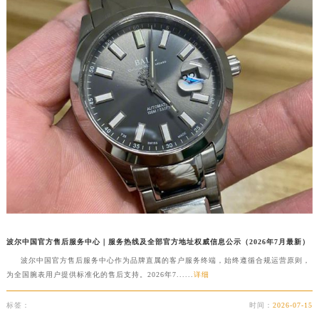
辽宁省铁岭市银州区南马路波尔售后服务中心（需提前预约）
辽宁省营口市站前区市府路与渤海大街交叉口波尔售后服务中心（需提前预约）
辽宁省沈阳市沈河区中街路137号亨得利名表维修授权店1楼波尔售后服务中心（需提前预约）
辽宁省沈阳市沈河区中街路83号亨得利名表维修授权店1楼波尔售后服务中心（需提前预约）
北京市朝阳区建国门外大街甲6号华熙国际中心D座11层1102室波尔售后服务中心（北京总部）（需提前预约）
北京市东城区东长安街1号王府井东方广场W3座6层602室波尔售后服务中心（需提前预约）
河北省保定市竞秀区朝阳北大街北国先天下波尔售后服务中心（需提前预约）
内蒙古自治区阿拉善盟市左旗土尔扈特大街波尔售后服务中心（需提前预约）
内蒙古自治区巴彦淖尔市临河区新华街波尔售后服务中心（需提前预约）
内蒙古自治区包头市青山区幸福路甲3号王府井百货名表维修波尔售后服务中心（需提前预约）
内蒙古自治区赤峰市红山区哈达街波尔售后服务中心（需提前预约）
内蒙古自治区鄂尔多斯市东胜区伊金霍洛街波尔售后服务中心（需提前预约）
波尔中国官方售后服务中心｜服务热线及全部官方地址权威信息公示（2026年7月最新）
内蒙古自治区呼伦贝尔市海拉尔区中央街波尔售后服务中心（需提前预约）
波尔中国官方售后服务中心作为品牌直属的客户服务终端，始终遵循合规运营原则，
内蒙古自治区通辽市科尔沁区明仁大街波尔售后服务中心（需提前预约）
为全国腕表用户提供标准化的售后支持。2026年7......
详细
内蒙古自治区乌海市海勃湾区人民南路波尔售后服务中心（需提前预约）
标签：
时间：
2026-07-15
内蒙古自治区乌兰察布市集宁区恩和大街波尔售后服务中心（需提前预约）