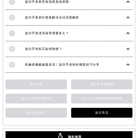
5
波尔手表表壳有划痕是啥原因
河南省信阳市浉河区东方红大道波尔售后服务中心（需提前预约）
河南省许昌市魏都区建安大道与八龙路交叉口波尔售后服务中心（需提前预约）
6
波尔手表表针脱落解决办法深度解析
河南省郑州市二七区民主路10号华润大厦29层2905室波尔售后服务中心（需提前预约）
河南省周口市川汇区七一路波尔售后服务中心（需提前预约）
7
波尔手表清洗保养需要多久？
河南省驻马店市驿城区乐山大道与置地大道交叉口波尔售后服务中心（需提前预约）
湖北省鄂州市鄂城区文星大道波尔售后服务中心（需提前预约）
8
波尔手表机芯如何除锈？
湖北省黄冈市黄州区赤壁大道波尔售后服务中心（需提前预约）
9
机械表佩戴难题攻克！波尔手表轻松摘取技巧分享
湖北省黄石市黄石港区武汉路波尔售后服务中心（需提前预约）
湖北省荆门市东宝中天街步行街波尔售后服务中心（需提前预约）
湖北省荆州市荆州区荆中路波尔售后服务中心（需提前预约）
波尔维修
波尔手表皮表带
湖北省十堰市茅箭区人民北路波尔售后服务中心（需提前预约）
波尔手表防水圈老化
波尔工程师青铜星磁霸腕表
湖北省随州市曾都区青年路波尔售后服务中心（需提前预约）
湖北省咸宁市咸安区长安大道波尔售后服务中心（需提前预约）
波尔碳氢系列
波尔售后
湖北省襄阳市樊城区长虹路与人民路交叉口波尔售后服务中心（需提前预约）
湖北省孝感市孝南区复兴大道波尔售后服务中心（需提前预约）
湖北省宜昌市西陵区夷陵大道与港窑路波尔售后服务中心（需提前预约）
随机推荐