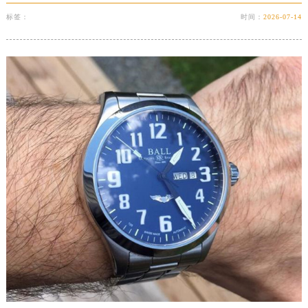
安徽省亳州市谯城区魏武大道波尔售后服务中心（需提前预约）
标签：
时间：
2026-07-14
安徽省池州市贵池区长江路波尔售后服务中心（需提前预约）
安徽省滁州市琅琊区南谯北路波尔售后服务中心（需提前预约）
安徽省阜阳市颍州区颍州北路波尔售后服务中心（需提前预约）
安徽省淮北市相山区淮海路波尔售后服务中心（需提前预约）
安徽省淮南市田家庵区国庆中路波尔售后服务中心（需提前预约）
安徽省黄山市屯溪区黄山西路波尔售后服务中心（需提前预约）
安徽省六安市金安区解放中路波尔售后服务中心（需提前预约）
安徽省马鞍山市雨山区湖南西路波尔售后服务中心（需提前预约）
安徽省宿州市埇桥区人民中路波尔售后服务中心（需提前预约）
安徽省铜陵市铜官区石城大道波尔售后服务中心（需提前预约）
安徽省芜湖市镜湖区中山路步行街波尔售后服务中心（需提前预约）
安徽省宣城市宣州区叠嶂西路波尔售后服务中心（需提前预约）
福建省龙岩市新罗区九一南路波尔售后服务中心（需提前预约）
福建省南平市建阳区人民西路波尔售后服务中心（需提前预约）
福建省宁德市蕉城区天湖东路波尔售后服务中心（需提前预约）