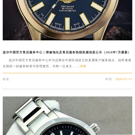
山东省威海市环翠区新威海路89号振华商厦一楼名表维修波尔售后服务中心（需提前预约）
山东省潍坊市奎文区东风东街波尔售后服务中心（需提前预约）
山东省枣庄市滕州市北辛路与善国路交叉口波尔售后服务中心（需提前预约）
山东省淄博市张店区金晶大道波尔售后服务中心（需提前预约）
上海市黄浦区南京东路299号宏伊国际广场写字楼8层806室波尔售后服务中心（需提前预约）
上海市徐汇区虹桥路3号港汇中心2座37层3705室波尔售后服务中心（需提前预约）
波尔中国官方售后服务中心｜维修地址及售后服务热线权威信息公示（2026年7月最新）
浙江省杭州市上城区钱江路1366号华润大厦A座5层503-5室波尔售后服务中心（需提前预约）
波尔中国官方售后服务中心作为品牌在中国区域设立的直属客户服务据点，始终遵循
浙江省湖州市吴兴区劳动路波尔售后服务中心（需提前预约）
全国统一的服务标准与管理规范，为每一位表主......
详细
浙江省嘉兴市南湖区广益路705号嘉兴世界贸易中心A座13层1304室波尔售后服务中心（需提前预约）
标签：
时间：
2026-07-11
浙江省金华市金东区东市南街777号金华万达广场4号楼22楼2209室波尔售后服务中心（需提前预约）
浙江省丽水市莲都区解放街波尔售后服务中心（需提前预约）
浙江省宁波市江北区大闸南路500号来福士广场办公楼20层2009室波尔售后服务中心（需提前预约）
浙江省衢州市柯城区上街波尔售后服务中心（需提前预约）
浙江省绍兴市越城区胜利东路379号世茂天际中心写字楼8层805室波尔售后服务中心（需提前预约）
浙江省舟山市定海区解放东路波尔售后服务中心（需提前预约）
澳门特别行政区大堂区议事亭前地（新马路）波尔售后服务中心（需提前预约）