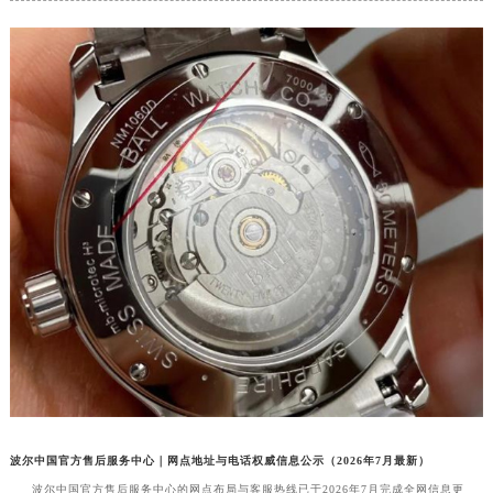
福州市鼓楼区五四路128-1号恒力城写字楼15层03室（需提前预约）
成都市锦江区人民东路6号SAC东原中心写字楼24层2406B室（需提前预约）
重庆市江北区观音桥步行街2号融恒时代广场写字楼9层902室（需提前预约）
长沙市芙蓉区定王台街道建湘路393号世茂环球金融中心写字楼（芙蓉广场）10层13室（需提前预约）
郑州市二七区铭功路10号华润大厦写字楼29层2905室（需提前预约）
太原市迎泽区解放路15号亨得利名表服务中心（品牌授权店）3层整层（需提前预约）
沈阳市沈河区中街路137号亨得利名表服务中心（品牌授权店）1层整层（需提前预约）
沈阳市沈河区中街路83号亨得利名表服务中心（品牌授权店）1层整层（需提前预约）
乌鲁木齐市天山区红山路26号时代广场（CCMALL）C座17层17-B（需提前预约）
温州市鹿城区锦绣路1067号置信广场10层1015室（需提前预约）
哈尔滨市道里区友谊西路600号富力中心T2座写字楼29层03室（需提前预约）
大连市中山区人民路15号国际金融大厦7层G室（需提前预约）
佛山市禅城区季华五路57号万科金融中心C座12层1205室（需提前预约）
东莞市东城街道鸿福东路1号民盈国贸中心T1写字楼9层907室（需提前预约）
无锡市梁溪区人民中路139号恒隆广场写字楼1座11层1104室（需提前预约）
波尔中国官方售后服务中心｜网点地址与电话权威信息公示（2026年7月最新）
南通市崇川区工农路57号圆融广场写字楼16层1603室（需提前预约）
波尔中国官方售后服务中心的网点布局与客服热线已于2026年7月完成全网信息更