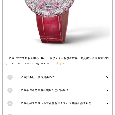
香港特别行政区金钟区中西区金钟道波尔售后服务中心（需提前预约）
香港特别行政区九龙区油尖旺区弥敦道波尔售后服务中心（需提前预约）
香港特别行政区铜锣湾区湾仔区轩尼诗道波尔售后服务中心（需提前预约）
河南省安阳市文峰区解放大道波尔售后服务中心（需提前预约）
河南省鹤壁市淇滨区九州路波尔售后服务中心（需提前预约）
河南省济源市沁园街道济水大道波尔售后服务中心（需提前预约）
河南省焦作市解放区解放路波尔售后服务中心（需提前预约）
河南省开封市鼓楼区中山路波尔售后服务中心（需提前预约）
波尔 官方售后服务中心 Ball 波尔从来没有改变世界，而是把它留给佩戴它的
河南省洛阳市西工区中州中路与解放路交叉口波尔售后服务中心（需提前预约）
人。 Ball will never change the wo......
详情 >
河南省漯河市源汇区交通路波尔售后服务中心（需提前预约）
河南省南阳市宛城区范蠡东路与南都路交叉口波尔售后服务中心（需提前预约）
2
波尔好不好，值得购买吗？
河南省平顶山市卫东区建设路波尔售后服务中心（需提前预约）
3
波尔手表机芯略有锈迹应当怎样除锈？
河南省濮阳市大华龙区开州路绿城路交叉口波尔售后服务中心（需提前预约）
河南省三门峡市湖滨区和平路波尔售后服务中心（需提前预约）
4
波尔机械表星期不动了如何解决？专业应对指针停滞难题
河南省商丘市梁园区神火大道波尔售后服务中心（需提前预约）
河南省新乡市红旗区人民路波尔售后服务中心（需提前预约）