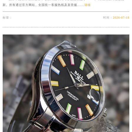
新。所有通过官方网站、全国统一客服热线及直营服......
详细
苏州市苏州工业园区星港街199号苏州中心办公楼C座22层08室（需提前预约）
武汉市江汉区解放大道686号世界贸易大厦38层09室（需提前预约）
标签：
时间：
2026-07-18
南宁市青秀区金湖路59号地王大厦12楼1224室（需提前预约）
合肥市蜀山区潜山路111号万象城华润大厦B座12楼03室（需提前预约）
泉州市丰泽区宝洲路729号浦西万达中心写字楼A座7楼709室（需提前预约）
青岛市南区山东路6号华润大厦B座22层04室（需提前预约）
烟台市芝罘区胜利路139号万达金融中心A座907室（需提前预约）
长春市朝阳区西安大路727号中银大厦A座(旺进大厦)18层09室（需提前预约）
贵阳市南明区都司高架桥路33号亨特国际金融中心14楼14D（需提前预约）
昆明市盘龙区北京路928号同德昆明广场写字楼10层06室（需提前预约）
石家庄市长安区中山东路39号勒泰中心写字楼B座13层07室（需提前预约）
西安市碑林区南关正街88号华侨城长安国际中心E座6楼10室（需提前预约）
海口市龙华区金贸东路5号海口华润大厦B座17层1707室（需提前预约）
唐山市路南区新华东道100号万达广场写字楼A座10层1002室（需提前预约）
台州市椒江区东海大道1800号腾达中心东1幢20楼2002室（需提前预约）
内蒙古自治区呼和浩特市玉泉区大学西街70号华润万象城写字楼（鄂尔多斯大厦）23层2326室（需提前预约）