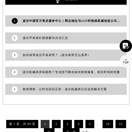
湖南省常德市武陵区人民路波尔售后服务中心（需提前预约）
湖南省郴州市北湖区国庆北路波尔售后服务中心（需提前预约）
1
波尔中国官方售后服务中心｜网点地址与24小时热线权威信息公示（2026年6月最新）
湖南省衡阳市雁峰区解放路波尔售后服务中心（需提前预约）
湖南省怀化市鹤城区迎丰中路波尔售后服务中心（需提前预约）
2
波尔手表表针脱落解决办法汇总
湖南省娄底市娄星区长青街波尔售后服务中心（需提前预约）

湖南省邵阳市双清区东风路波尔售后服务中心（需提前预约）
湖南省湘潭市雨湖区莲城大道波尔售后服务中心（需提前预约）
3
如何保养波尔手表表带？（波尔表带怎么保养）

湖南省益阳市赫山区桃花仑路波尔售后服务中心（需提前预约）
湖南省永州市冷水滩区永州大道与中兴路交叉口波尔售后服务中心（需提前预约）
4
波尔机械表异响困扰？专业技巧教你如何精准修复，留住时间的优雅
湖南省岳阳市岳阳楼区东茅岭路波尔售后服务中心（需提前预约）
湖南省张家界市永定区解放路波尔售后服务中心（需提前预约）
5
精准调校，让时光回归正轨：波尔机械表日历走快解决方案
湖南省长沙市芙蓉区建湘路393号世茂环球金融中心写字楼10层1013室波尔售后服务中心（需提前预约）
湖南省株洲市芦淞区建设南路波尔售后服务中心（需提前预约）
甘肃省白银市白银区北京路波尔售后服务中心（需提前预约）
甘肃省定西市安定区解放路波尔售后服务中心（需提前预约）
第 1 页，共 84 页
1
2
3
4
5
...
10
15
甘肃省敦煌市沙州镇阳关中路波尔售后服务中心（需提前预约）