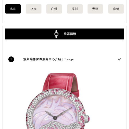
广西壮族自治区河池市金城江区金城江街道朝阳路波尔售后服务中心（需提前预约）
北京
上海
广州
深圳
天津
成都
广西壮族自治区贺州市八步区城东街道灵峰南路波尔售后服务中心（需提前预约）
广西壮族自治区来宾市兴宾区桂中大道波尔售后服务中心（需提前预约）
广西壮族自治区柳州市城中区中山中路波尔售后服务中心（需提前预约）
推荐阅读
广西壮族自治区钦州市钦南区金海湾东大街波尔售后服务中心（需提前预约）
广西壮族自治区梧州市万秀区龙湖镇高旺路波尔售后服务中心（需提前预约）
广西壮族自治区玉林市玉州区金玉路波尔售后服务中心（需提前预约）
1
波尔维修保养服务中心介绍 | Lange
海南省儋州市儋州市那大镇兰洋北路波尔售后服务中心（需提前预约）
海南省东方市八所镇解放西路波尔售后服务中心（需提前预约）
海南省琼海市嘉积镇东风路波尔售后服务中心（需提前预约）
海南省三沙市西沙区西沙群岛永兴岛北京路波尔售后服务中心（需提前预约）
海南省三亚市吉阳区迎宾路波尔售后服务中心（需提前预约）
海南省万宁市万城镇解放路波尔售后服务中心（需提前预约）
海南省文昌市文城镇教育东路波尔售后服务中心（需提前预约）
海南省五指山市通什镇三月三大道波尔售后服务中心（需提前预约）
香港特别行政区尖沙咀区油尖旺区广东道波尔售后服务中心（需提前预约）