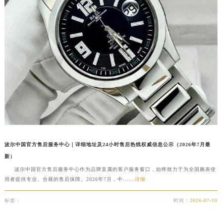
澳门特别行政区风顺堂区南湾大马路波尔售后服务中心（需提前预约）
澳门特别行政区花地玛堂区关闸广场波尔售后服务中心（需提前预约）
澳门特别行政区花王堂区大三巴商圈波尔售后服务中心（需提前预约）
澳门特别行政区嘉模堂区官也街波尔售后服务中心（需提前预约）
澳门省路氹城市金光大道波尔售后服务中心（需提前预约）
澳门特别行政区望德堂区塔石广场波尔售后服务中心（需提前预约）
福建省福州市鼓楼区五四路128-1号恒力城写字楼15层03室波尔售后服务中心（需提前预约）
福建省厦门市思明区湖滨东路95号万象城华润大厦B座11层1104室波尔售后服务中心（需提前预约）
广东省潮州市潮安区新风路与潮汕路交汇处波尔售后服务中心（需提前预约）
广东省广州市天河区天河路230号万菱汇国际中心A塔7层704室波尔售后服务中心（需提前预约）
波尔中国官方售后服务中心｜详细地址及24小时售后热线权威信息公示（2026年7月最
广东省广州市越秀区环市东路371-375号世界贸易中心大厦南塔15层1507室波尔售后服务中心（需提前预约）
新）
广东省河源市源城区越王大道波尔售后服务中心（需提前预约）
波尔中国官方售后服务中心作为品牌直属的客户服务窗口，始终致力于为全国腕表使
广东省惠州市惠城区江北文昌一路7号华贸大厦1座30层3005室波尔售后服务中心（需提前预约）
用者提供专业、合规的售后保障。2026年7月，中......
详细
广东省江门市蓬江区广场西路波尔售后服务中心（需提前预约）
标签：
时间：
2026-07-10
广东省揭阳市榕城进贤门步行街波尔售后服务中心（需提前预约）
广东省茂名市电白区水东街道迎宾大道波尔售后服务中心（需提前预约）