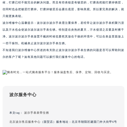
候，打磨已经不能完全的解决问题。而且有些表链是有镀层的，打磨虽然能打磨掉锈层，
甘肃省兰州市七里河区西津西路16号兰州中心写字楼21层2102室（需提前预约）
但同时也会把镀层打磨掉。打磨掉镀层后会露出底层，影响美观。所以要完美的解决，就
重庆市解放碑渝中区民权路28号英利国际金融中心写字楼20层01室（需提前预约）
只能更换表链。
黑龙江省大庆市萨尔图区会战大街波尔售后服务中心（需提前预约）
波尔维修中心温馨提示：波尔波尔波尔手表需注重保养，若经常让波尔波尔手表积聚污渍
黑龙江省鹤岗市向阳区红军路波尔售后服务中心（需提前预约）
以及汗水也会使波尔波尔波尔手表生锈。特别是在炎热的夏天，汗水侵浸之后要及时擦干
净。波尔波尔波尔手表放置不戴的时候也要然其放在干燥的环境中，可以在表盒里面放上
黑龙江省黑河市爱辉区中央街波尔售后服务中心（需提前预约）
一些干燥剂。机械表止波尔波尔波尔手表生锈。
黑龙江省鸡西市鸡冠区红军路波尔售后服务中心（需提前预约）
不知道我们波尔维修中心所述的有关防止波尔波尔波尔手表生锈的问题是否可以帮助到波
黑龙江省佳木斯市向阳区长安路波尔售后服务中心（需提前预约）
尔的客户了呢？如有其他问题可以拨打我们服务中心的电话。
黑龙江省牡丹江市东安区太平路波尔售后服务中心（需提前预约）
黑龙江省七台河市桃山区大同街波尔售后服务中心（需提前预约）
黑龙江省齐齐哈尔市龙沙区龙华路波尔售后服务中心（需提前预约）
黑龙江省双鸭山市尖山区新兴大街波尔售后服务中心（需提前预约）
黑龙江省绥化市北林区新华街与康庄路交叉口波尔售后服务中心（需提前预约）
波尔服务中心
黑龙江省伊春市伊美区通河路波尔售后服务中心（需提前预约）
吉林省白城市洮北区明仁南街波尔售后服务中心（需提前预约）
本文tag：
波尔手表表带生锈
吉林省白山市浑江区浑江大街波尔售后服务中心（需提前预约）
北京波尔售后服务中心
（国贸店）服务地址：北京市朝阳区建国门外大街甲6号
吉林省吉林市船营区河南街波尔售后服务中心（需提前预约）