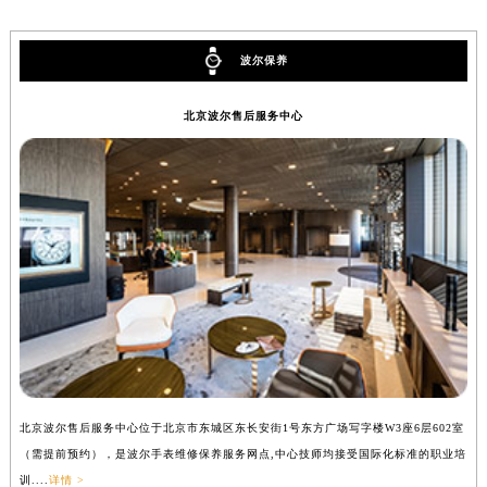
内蒙古自治区锡林郭勒盟市锡林浩特市光明街与额尔敦路交叉口波尔售后服务中心（需提前预约）
内蒙古自治区兴安盟市乌兰浩特市兴安大街波尔售后服务中心（需提前预约）
波尔保养
山西省大同市平城区迎宾街波尔售后服务中心（需提前预约）
山西省晋城市城区黄华街波尔售后服务中心（需提前预约）
北京波尔售后服务中心
山西省晋中市榆次区顺城街波尔售后服务中心（需提前预约）
山西省临汾市尧都区解放路波尔售后服务中心（需提前预约）
山西省吕梁市离石区永宁中路与建设街交叉口波尔售后服务中心（需提前预约）
山西省朔州市朔城区怡西路与鄯阳西街交汇处波尔售后服务中心（需提前预约）
山西省忻州市忻府区和平东街与七一南路交叉口波尔售后服务中心（需提前预约）
山西省阳泉市郊区平阳东街与新城大道交叉口波尔售后服务中心（需提前预约）
山西省运城市盐湖区河东街波尔售后服务中心（需提前预约）
山西省长治市潞州区英雄中路波尔售后服务中心（需提前预约）
山西省太原市迎泽区迎泽街道解放路15号亨得利名表维修授权店3楼波尔售后服务中心（需提前预约）
天津市和平区赤峰道136号天津国际金融中心26层2603室波尔售后服务中心（需提前预约）
北京波尔售后服务中心位于北京市东城区东长安街1号东方广场写字楼W3座6层602室
上
安徽省安庆市迎江区人民路波尔售后服务中心（需提前预约）
（需提前预约），是波尔手表维修保养服务网点,中心技师均接受国际化标准的职业培
（
安徽省蚌埠市蚌山区淮河路波尔售后服务中心（需提前预约）
训....
详情 >
训..