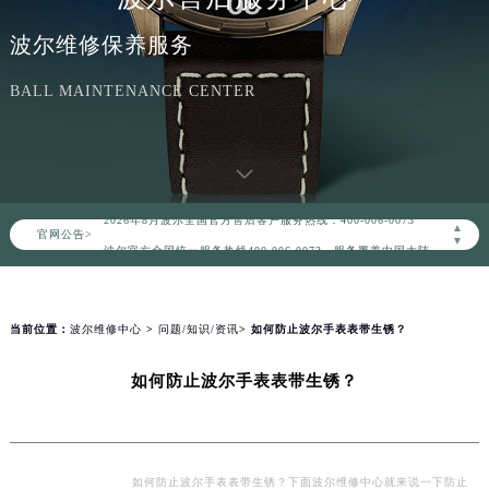
波尔维修保养服务
BALL MAINTENANCE CENTER
2026年8月波尔中国区售后服务网络优化升级公告
2026年8月波尔全国官方售后客户服务热线：400-006-0073
▲
官网公告>
波尔官方全国统一服务热线400-006-0073，服务覆盖中国大陆、香港、澳门、台湾全部区域（非大陆需加拨“+86”）
▼
2026年8月波尔售后服务中心最新网点地址：
北京市朝阳区建国门外大街甲6号华熙国际中心写字楼D座11层1102室（北京总部）（需提前预约）
北京市东城区东长安街1号东方广场写字楼W3座6层602室（需提前预约）
当前位置：
波尔维修中心
>
问题/知识/资讯
> 如何防止波尔手表表带生锈？
天津市和平区赤峰道136号天津国际金融中心写字楼26层2603室（需提前预约）
如何防止波尔手表表带生锈？
上海市徐汇区虹桥路3号港汇中心写字楼2座37层3705室（需提前预约）
上海市黄浦区南京东路299号宏伊国际广场写字楼8层806室（需提前预约）
南京市秦淮区中山南路1号（新街口）南京中心写字楼22层C1-1室（需提前预约）
常州市新北区龙锦路1590号现代传媒中心写字楼5号楼10层1008室（需提前预约）
如何防止波尔手表表带生锈？下面波尔维修中心就来说一下防止