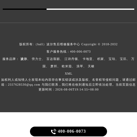
广东省梅州市梅江区金燕大道波尔售后服务中心（需提前预约）
广东省清远市清城区湖西路波尔售后服务中心（需提前预约）
广东省汕头市龙湖区长平路波尔售后服务中心（需提前预约）
广东省汕尾市城区香洲街道园林社区翠园街波尔售后服务中心（需提前预约）
广东省韶关市武江区芙蓉新区与老城中心交汇处波尔售后服务中心（需提前预约）
版权所有:（ball）
波尔售后维修服务中心
Copyright © 2018-2032
广东省深圳市罗湖区深南东路5001号华润大厦17层1701室波尔售后服务中心（需提前预约）
客户服务热线：400-006-0073
广东省阳江市江城区东风一路波尔售后服务中心（需提前预约）
服务品牌：
波尔
、
劳力士
、
百达翡丽
、
江诗丹顿
、
卡地亚
、
积家
、
宝珀
、
宝玑
、
万
广东省云浮市云城区金山路波尔售后服务中心（需提前预约）
国
、
萧邦
、
欧米茄
、
浪琴
、
天梭
XML
广东省湛江市赤坎区观海北路波尔售后服务中心（需提前预约）
如权利人或知情人士发现本站内容存在事实错误或涉及版权、名誉权等侵权问题，请通过邮
广东省肇庆市端州区信安大道与砚都大道交汇处波尔售后服务中心（需提前预约）
箱：2557628530@qq.com 与我们联系，我们将在收到通知后立即依法处理。当前页面信息
更新时间：2026-08-06T19:14:55+08:00
广西壮族自治区百色市右江区中山二路波尔售后服务中心（需提前预约）
广西壮族自治区北海市海城区北京路波尔售后服务中心（需提前预约）
广西壮族自治区崇左市江州区石景林街道友谊大道与丽川路交汇处波尔售后服务中心（需提前预约）
广西壮族自治区防城港市港口区金花茶大道波尔售后服务中心（需提前预约）
广西壮族自治区贵港市港北区港城街道布山大道与仙衣路交叉口波尔售后服务中心（需提前预约）

400-006-0073
广西壮族自治区桂林市秀峰区红岭路波尔售后服务中心（需提前预约）