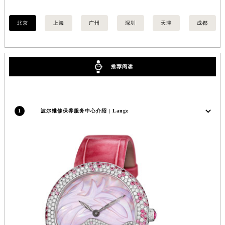
安徽省亳州市谯城区魏武大道波尔售后服务中心（需提前预约）
北京
上海
广州
深圳
天津
成都
安徽省池州市贵池区长江路波尔售后服务中心（需提前预约）
安徽省滁州市琅琊区南谯北路波尔售后服务中心（需提前预约）
安徽省阜阳市颍州区颍州北路波尔售后服务中心（需提前预约）
安徽省淮北市相山区淮海路波尔售后服务中心（需提前预约）
推荐阅读
安徽省淮南市田家庵区国庆中路波尔售后服务中心（需提前预约）
安徽省黄山市屯溪区黄山西路波尔售后服务中心（需提前预约）
安徽省六安市金安区解放中路波尔售后服务中心（需提前预约）
1
波尔维修保养服务中心介绍 | Lange
安徽省马鞍山市雨山区湖南西路波尔售后服务中心（需提前预约）
安徽省宿州市埇桥区人民中路波尔售后服务中心（需提前预约）
安徽省铜陵市铜官区石城大道波尔售后服务中心（需提前预约）
安徽省芜湖市镜湖区中山路步行街波尔售后服务中心（需提前预约）
安徽省宣城市宣州区叠嶂西路波尔售后服务中心（需提前预约）
福建省龙岩市新罗区九一南路波尔售后服务中心（需提前预约）
福建省南平市建阳区人民西路波尔售后服务中心（需提前预约）
福建省宁德市蕉城区天湖东路波尔售后服务中心（需提前预约）