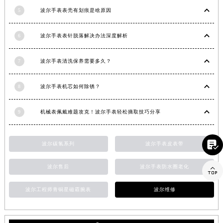
江西省景德镇市珠山区珠山中路波尔售后服务中心（需提前预约）
5
波尔手表表壳有划痕是啥原因
江西省九江市浔阳区浔阳路波尔售后服务中心（需提前预约）
6
波尔手表表针脱落解决办法深度解析
江西省南昌市红谷滩新区红谷中大道998号绿地双子塔（中央广场）A1座办公楼14层1407室波尔售后服务中心（需提前预约）
江西省萍乡市安源区萍安北大道与康庄路交叉口波尔售后服务中心（需提前预约）
7
波尔手表清洗保养需要多久？
江西省上饶市信州区滨江西路波尔售后服务中心（需提前预约）
江西省新余市渝水区北湖西路波尔售后服务中心（需提前预约）
8
波尔手表机芯如何除锈？
江西省宜春市袁州区中山中路波尔售后服务中心（需提前预约）
江西省鹰潭市月湖区胜利东路波尔售后服务中心（需提前预约）
9
机械表佩戴难题攻克！波尔手表轻松摘取技巧分享
山东省德州市德城区东风中路波尔售后服务中心（需提前预约）
山东省东营市东营区济南路波尔售后服务中心（需提前预约）

波尔碳氢系列
波尔手表皮表带
山东省济南市历下区经十路11111号华润中心写字楼（万象城）15层1508室波尔售后服务中心（需提前预约）
山东省济宁市任城区太白楼路波尔售后服务中心（需提前预约）
波尔售后
波尔手表防水圈老化

山东省莱芜市文化南路8号银座商城名表维修一楼名表维修波尔售后服务中心（需提前预约）
波尔工程师青铜星磁霸腕表
波尔维修
山东省临沂市兰山区解放路波尔售后服务中心（需提前预约）
山东省日照市东港区烟台路波尔售后服务中心（需提前预约）
山东省泰安市泰山区财源街道泰山大街波尔售后服务中心（需提前预约）