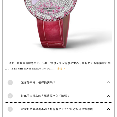
福建省莆田市城厢区霞林街道荔华东大道波尔售后服务中心（需提前预约）
福建省三明市三元区东乾二路波尔售后服务中心（需提前预约）
福建省漳州市龙文区步港路波尔售后服务中心（需提前预约）
江苏省常州市新北区龙锦路1590号现代传媒中心5号楼10层1008室波尔售后服务中心（需提前预约）
江苏省淮安市清江浦区淮海北路波尔售后服务中心（需提前预约）
江苏省连云港市海州区通灌北路波尔售后服务中心（需提前预约）
江苏省南京市秦淮区中山南路1号南京中心22层22-C1-C3室波尔售后服务中心（需提前预约）
江苏省宿迁市宿城区西湖路波尔售后服务中心（需提前预约）
波尔 官方售后服务中心 Ball 波尔从来没有改变世界，而是把它留给佩戴它的
江苏省泰州市海陵区永定东路399号置地商务中心东塔（华润万象城）17层1706室波尔售后服务中心（需提前预约）
人。 Ball will never change the wo......
详情 >
江苏省徐州市鼓楼区淮海东路29号苏宁广场IFC国际金融中心35层3508室波尔售后服务中心（需提前预约）
江苏省盐城市盐都区世纪大道5号盐城金融城写字楼1号楼16层1604室波尔售后服务中心（需提前预约）
2
波尔好不好，值得购买吗？
江苏省扬州市邗江区国展路29号星耀天地写字楼1号楼18层1803室波尔售后服务中心（需提前预约）
江苏省镇江市京口区中山东路波尔售后服务中心（需提前预约）
3
波尔手表机芯略有锈迹应当怎样除锈？
江西省抚州市临川区赣东大道波尔售后服务中心（需提前预约）
江西省赣州市章贡区文清路波尔售后服务中心（需提前预约）
4
波尔机械表星期不动了如何解决？专业应对指针停滞难题
江西省吉安市吉州区井冈山大道波尔售后服务中心（需提前预约）