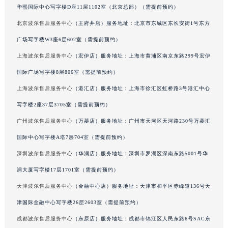
华熙国际中心写字楼D座11层1102室（北京总部）（需提前预约）
吉林省辽源市龙山区人民大街波尔售后服务中心（需提前预约）
北京波尔售后服务中心
（王府井店）服务地址：北京市东城区东长安街1号东方
吉林省梅河口市新华街道梅河大街波尔售后服务中心（需提前预约）
吉林省四平市铁东区紫气大路与南九经街交汇处波尔售后服务中心（需提前预约）
广场写字楼W3座6层602室（需提前预约）
吉林省松原市宁江区五环大街波尔售后服务中心（需提前预约）
上海波尔售后服务中心
（宏伊店）服务地址：上海市黄浦区南京东路299号宏伊
吉林省通化市东昌区环通乡江南大街波尔售后服务中心（需提前预约）
国际广场写字楼8层806室（需提前预约）
吉林省延边市延吉市解放路波尔售后服务中心（需提前预约）
上海波尔售后服务中心
（港汇店）服务地址：上海市徐汇区虹桥路3号港汇中心
辽宁省鞍山市铁东区站前街波尔售后服务中心（需提前预约）
写字楼2座37层3705室（需提前预约）
辽宁省本溪市平山区胜利路波尔售后服务中心（需提前预约）
广州波尔售后服务中心
（万菱店）服务地址：广州市天河区天河路230号万菱汇
辽宁省朝阳市双塔区新华路波尔售后服务中心（需提前预约）
国际中心写字楼A塔7层704室（需提前预约）
辽宁省丹东市振兴区七经街波尔售后服务中心（需提前预约）
辽宁省抚顺市新抚区东一路波尔售后服务中心（需提前预约）
深圳波尔售后服务中心
（华润店）服务地址：深圳市罗湖区深南东路5001号华
辽宁省阜新市海州区解放大街波尔售后服务中心（需提前预约）
润大厦写字楼17层1701室（需提前预约）
辽宁省葫芦岛市连山区中央路波尔售后服务中心（需提前预约）
天津波尔售后服务中心
（金融中心店）服务地址：天津市和平区赤峰道136号天
辽宁省锦州市古塔区中央大街波尔售后服务中心（需提前预约）
津国际金融中心写字楼26层2603室（需提前预约）
辽宁省辽阳市白塔区新运大街波尔售后服务中心（需提前预约）
成都波尔售后服务中心
（东原店）服务地址：成都市锦江区人民东路6号SAC东
辽宁省盘锦市兴隆台区石油大街波尔售后服务中心（需提前预约）