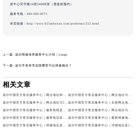
原中心写字楼24层2406B室（需提前预约）
辽宁省铁岭市银州区南马路波尔售后服务中心（需提前预约）
服务专线：
400-006-0073
辽宁省营口市站前区市府路与渤海大街交叉口波尔售后服务中心（需提前预约）
辽宁省沈阳市沈河区中街路137号亨得利名表维修授权店1楼波尔售后服务中心（需提前预约）
本页链接：
http://www.021mbwxzx.com/problems/212.html
辽宁省沈阳市沈河区中街路83号亨得利名表维修授权店1楼波尔售后服务中心（需提前预约）
北京市朝阳区建国门外大街甲6号华熙国际中心D座11层1102室波尔售后服务中心（北京总部）（需提前预约）
北京市东城区东长安街1号王府井东方广场W3座6层602室波尔售后服务中心（需提前预约）
上一篇:
波尔维修保养服务中心介绍 | Lange
河北省保定市竞秀区朝阳北大街北国先天下波尔售后服务中心（需提前预约）
内蒙古自治区阿拉善盟市左旗土尔扈特大街波尔售后服务中心（需提前预约）
下一篇:
波尔手表表壳划痕哪里可以维修抛光？
内蒙古自治区巴彦淖尔市临河区新华街波尔售后服务中心（需提前预约）
内蒙古自治区包头市青山区幸福路甲3号王府井百货名表维修波尔售后服务中心（需提前预约）
相关文章
内蒙古自治区赤峰市红山区哈达街波尔售后服务中心（需提前预约）
波尔中国官方售后服务中心｜网点地址和官方热线权威信息公示（2026年7月最新）
波尔中国官方售后服务中心｜网点地址与电话权威信息公示（2026年7月最新）
内蒙古自治区鄂尔多斯市东胜区伊金霍洛街波尔售后服务中心（需提前预约）
波尔中国官方售后服务中心｜网点地址与24小时客服电话权威信息公示（2026年7月最新）
波尔中国官方售后服务中心｜全新网点地址与官方售后热线权威信息公示（2026年7月最新）
内蒙古自治区呼伦贝尔市海拉尔区中央街波尔售后服务中心（需提前预约）
波尔中国官方售后服务中心｜服务热线及全部官方地址权威信息公示（2026年7月最新）
波尔中国官方售后服务中心｜网点地址与热线权威信息公示（2026年7月最新）
内蒙古自治区通辽市科尔沁区明仁大街波尔售后服务中心（需提前预约）
波尔中国官方售后服务中心｜服务电话及全部网点地址权威信息公示（2026年7月最新）
波尔中国官方售后服务中心｜最新维修地址与官方售后热线权威信息公示（2026年7月最新）
内蒙古自治区乌海市海勃湾区人民南路波尔售后服务中心（需提前预约）
波尔中国官方售后服务中心｜维修地址及售后服务热线权威信息公示（2026年7月最新）
波尔中国官方售后服务中心｜详细地址及24小时售后热线权威信息公示（2026年7月最新）
内蒙古自治区乌兰察布市集宁区恩和大街波尔售后服务中心（需提前预约）