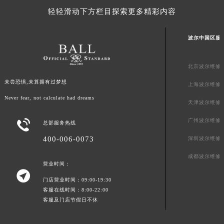
澳门特别行政区风顺堂区南湾大马路波尔售后服务中心（需提前预约）
轻轻滑动下方栏目探索更多精彩内容
澳门特别行政区花地玛堂区关闸广场波尔售后服务中心（需提前预约）
澳门特别行政区花王堂区大三巴商圈波尔售后服务中心（需提前预约）
波尔中国区服
澳门特别行政区嘉模堂区官也街波尔售后服务中心（需提前预约）
澳门省路氹城市金光大道波尔售后服务中心（需提前预约）
北京波尔维修
澳门特别行政区望德堂区塔石广场波尔售后服务中心（需提前预约）
未尝恐惧,未算拥有过梦想
上海波尔维修
福建省福州市鼓楼区五四路128-1号恒力城写字楼15层03室波尔售后服务中心（需提前预约）
Never fear, not calculate had dreams
天津波尔维修
福建省厦门市思明区湖滨东路95号万象城华润大厦B座11层1104室波尔售后服务中心（需提前预约）
广州波尔维修

广东省潮州市潮安区新风路与潮汕路交汇处波尔售后服务中心（需提前预约）
总部服务热线
广东省广州市天河区天河路230号万菱汇国际中心A塔7层704室波尔售后服务中心（需提前预约）
400-006-0073
深圳波尔维修
广东省广州市越秀区环市东路371-375号世界贸易中心大厦南塔15层1507室波尔售后服务中心（需提前预约）
成都波尔维修
广东省河源市源城区越王大道波尔售后服务中心（需提前预约）
营业时间：

广东省惠州市惠城区江北文昌一路7号华贸大厦1座30层3005室波尔售后服务中心（需提前预约）
门店营业时间：09:00-19:30
客服在线时间：8:00-22:00
广东省江门市蓬江区广场西路波尔售后服务中心（需提前预约）
客服及门店节假日不休
广东省揭阳市榕城进贤门步行街波尔售后服务中心（需提前预约）
广东省茂名市电白区水东街道迎宾大道波尔售后服务中心（需提前预约）