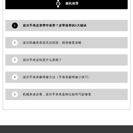
随机推荐
山东省威海市环翠区新威海路89号振华商厦一楼名表维修波尔售后服务中心（需提前预约）
山东省潍坊市奎文区东风东街波尔售后服务中心（需提前预约）
山东省枣庄市滕州市北辛路与善国路交叉口波尔售后服务中心（需提前预约）
1
波尔手表皮表带咋保养？皮带保养的6大秘诀
山东省淄博市张店区金晶大道波尔售后服务中心（需提前预约）
上海市黄浦区南京东路299号宏伊国际广场写字楼8层806室波尔售后服务中心（需提前预约）
2
波尔机械表表冠无法回按，精准修复攻略
上海市徐汇区虹桥路3号港汇中心2座37层3705室波尔售后服务中心（需提前预约）
浙江省杭州市上城区钱江路1366号华润大厦A座5层503-5室波尔售后服务中心（需提前预约）
3
波尔手表走快是什么原因？
浙江省湖州市吴兴区劳动路波尔售后服务中心（需提前预约）
浙江省嘉兴市南湖区广益路705号嘉兴世界贸易中心A座13层1304室波尔售后服务中心（需提前预约）
4
波尔手表表蒙维修方法（手表表蒙维修小技巧）
浙江省金华市金东区东市南街777号金华万达广场4号楼22楼2209室波尔售后服务中心（需提前预约）
浙江省丽水市莲都区解放街波尔售后服务中心（需提前预约）
5
机械表迷必看，波尔手表表盘移位如何巧妙修复
浙江省宁波市江北区大闸南路500号来福士广场办公楼20层2009室波尔售后服务中心（需提前预约）
浙江省衢州市柯城区上街波尔售后服务中心（需提前预约）
浙江省绍兴市越城区胜利东路379号世茂天际中心写字楼8层805室波尔售后服务中心（需提前预约）
浙江省舟山市定海区解放东路波尔售后服务中心（需提前预约）
澳门特别行政区大堂区议事亭前地（新马路）波尔售后服务中心（需提前预约）