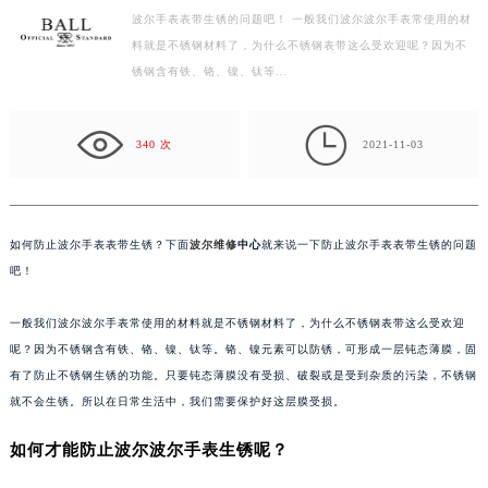
波尔手表表带生锈的问题吧！ 一般我们波尔波尔手表常使用的材
徐州市鼓楼区淮海东路29号苏宁广场IFC国际金融中心写字楼35层3508室（需提前预约）
料就是不锈钢材料了，为什么不锈钢表带这么受欢迎呢？因为不
扬州市邗江区国展路29号星耀天地写字楼1号楼18层1803室（需提前预约）
锈钢含有铁、铬、镍、钛等…
盐城市盐都区世纪大道5号盐城金融城写字楼1号楼16层1604室（需提前预约）
泰州市海陵区永定东路399号置地商务中心东塔写字楼（华润万象城）17层1706室（需提前预约）

宁波市江北区大闸南路500号来福士广场办公楼20层2009室（需提前预约）
340 次
2021-11-03
杭州市上城区钱江路1366号华润大厦写字楼A座5层503-5室（需提前预约）
金华市金东区东市南街777号金华万达广场写字楼4号楼22层2209室（需提前预约）
绍兴市越城区胜利东路379号世茂天际中心写字楼8层805室（需提前预约）
如何防止波尔手表表带生锈？下面
波尔维修
中心
就来说一下防止波尔手表表带生锈的问题
嘉兴市南湖区广益路705号嘉兴世界贸易中心写字楼A座13层1304室（需提前预约）
吧！
南昌市红谷滩新区红谷中大道998号绿地双子塔（中央广场）A1座办公楼14层07室（需提前预约）
一般我们波尔波尔手表常使用的材料就是不锈钢材料了，为什么不锈钢表带这么受欢迎
济南市历下区经十路11111号华润中心写字楼（万象城）15层1508室（需提前预约）
呢？因为不锈钢含有铁、铬、镍、钛等。铬、镍元素可以防锈，可形成一层钝态薄膜，固
广州市天河区天河路230号万菱汇国际中心写字楼A塔7层704室（需提前预约）
有了防止不锈钢生锈的功能。只要钝态薄膜没有受损、破裂或是受到杂质的污染，不锈钢
广州市越秀区环市东路371-375号世界贸易中心大厦南塔写字楼15层07室（需提前预约）
就不会生锈。所以在日常生活中，我们需要保护好这层膜受损。
深圳市罗湖区深南东路5001号华润大厦写字楼17层1701室（需提前预约）
如何才能防止波尔波尔手表生锈呢？
惠州市惠城区江北文昌一路7号华贸大厦写字楼1座30层05室（需提前预约）
厦门市思明区湖滨东路95号华润大厦写字楼B座11层1104室（需提前预约）