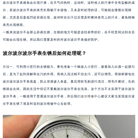
波尔波尔手表难免会出现汗液，在天气闷热时、运动时。这时候人的汗液中含有盐酸的成
福州市鼓楼区五四路128-1号恒力城写字楼15层03室（需提前预约）
分，若波尔波尔手表的表壳长期被汗水侵蚀，又未及时处理的话，可能就会慢慢出现锈
成都市锦江区人民东路6号SAC东原中心写字楼24层2406B室（需提前预约）
斑，尤其是后盖低凹处容易出现，故何时在出汗过后需及时擦掉表壳上的汗水，避免精钢
重庆市江北区观音桥步行街2号融恒时代广场写字楼9层902室（需提前预约）
表壳出现锈斑。
长沙市芙蓉区定王台街道建湘路393号世茂环球金融中心写字楼（芙蓉广场）10层13室（需提前预约）
一般来说波尔不会那么容易生锈，生锈的地方可能是连结表带的钉，在不经意间沾到水后
可能会出现生锈。所以我们需要及时的对波尔波尔手表做好防护。
郑州市二七区铭功路10号华润大厦写字楼29层2905室（需提前预约）
太原市迎泽区解放路15号亨得利名表服务中心（品牌授权店）3层整层（需提前预约）
波尔波尔波尔手表生锈后如何处理呢？
沈阳市沈河区中街路137号亨得利名表服务中心（品牌授权店）1层整层（需提前预约）
沈阳市沈河区中街路83号亨得利名表服务中心（品牌授权店）1层整层（需提前预约）
方法一、可利用小苏打的去锈能力。事先准备一个碗放入小苏打，接着加入白酒一起搅匀
后，是为了起到溶解和去污的作用。再倒入洗洁精不但去污，还可以增亮。用保鲜膜包住
乌鲁木齐市天山区红山路26号时代广场（CCMALL）C座17层17-B（需提前预约）
波尔波尔波尔手表底盘，防止溶液渗入表盘。最后用软毛刷进行清洁，用毛巾擦拭，生的
温州市鹿城区锦绣路1067号置信广场10层1015室（需提前预约）
锈就会去掉。因此生活中切记不要戴波尔波尔手表去洗澡。这个方法不太实用于波尔波尔
哈尔滨市道里区友谊西路600号富力中心T2座写字楼29层03室（需提前预约）
波尔手表，一般使用于普通波尔波尔手表，所以我们
波尔维修中心
建议大家当发现波尔波
大连市中山区人民路15号国际金融大厦7层G室（需提前预约）
尔手表生锈了请及时送到波尔维修中心去处理。
佛山市禅城区季华五路57号万科金融中心C座12层1205室（需提前预约）
东莞市东城街道鸿福东路1号民盈国贸中心T1写字楼9层907室（需提前预约）
无锡市梁溪区人民中路139号恒隆广场写字楼1座11层1104室（需提前预约）
南通市崇川区工农路57号圆融广场写字楼16层1603室（需提前预约）