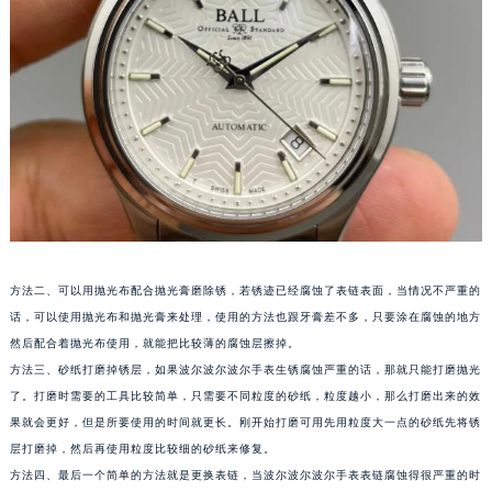
苏州市苏州工业园区星港街199号苏州中心办公楼C座22层08室（需提前预约）
武汉市江汉区解放大道686号世界贸易大厦38层09室（需提前预约）
南宁市青秀区金湖路59号地王大厦12楼1224室（需提前预约）
合肥市蜀山区潜山路111号万象城华润大厦B座12楼03室（需提前预约）
泉州市丰泽区宝洲路729号浦西万达中心写字楼A座7楼709室（需提前预约）
青岛市南区山东路6号华润大厦B座22层04室（需提前预约）
烟台市芝罘区胜利路139号万达金融中心A座907室（需提前预约）
长春市朝阳区西安大路727号中银大厦A座(旺进大厦)18层09室（需提前预约）
贵阳市南明区都司高架桥路33号亨特国际金融中心14楼14D（需提前预约）
方法二、可以用抛光布配合抛光膏磨除锈，若锈迹已经腐蚀了表链表面，当情况不严重的
昆明市盘龙区北京路928号同德昆明广场写字楼10层06室（需提前预约）
话，可以使用抛光布和抛光膏来处理，使用的方法也跟牙膏差不多，只要涂在腐蚀的地方
石家庄市长安区中山东路39号勒泰中心写字楼B座13层07室（需提前预约）
然后配合着抛光布使用，就能把比较薄的腐蚀层擦掉。
西安市碑林区南关正街88号华侨城长安国际中心E座6楼10室（需提前预约）
方法三、砂纸打磨掉锈层，如果波尔波尔波尔手表生锈腐蚀严重的话，那就只能打磨抛光
海口市龙华区金贸东路5号海口华润大厦B座17层1707室（需提前预约）
了。打磨时需要的工具比较简单，只需要不同粒度的砂纸，粒度越小，那么打磨出来的效
唐山市路南区新华东道100号万达广场写字楼A座10层1002室（需提前预约）
果就会更好，但是所要使用的时间就更长。刚开始打磨可用先用粒度大一点的砂纸先将锈
层打磨掉，然后再使用粒度比较细的砂纸来修复。
台州市椒江区东海大道1800号腾达中心东1幢20楼2002室（需提前预约）
方法四、最后一个简单的方法就是更换表链，当波尔波尔波尔手表表链腐蚀得很严重的时
内蒙古自治区呼和浩特市玉泉区大学西街70号华润万象城写字楼（鄂尔多斯大厦）23层2326室（需提前预约）