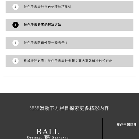
山东省潍坊市奎文区东风东街波尔售后服务中心（需提前预约）
2
波尔手表表针变色处理技巧集锦
山东省枣庄市滕州市北辛路与善国路交叉口波尔售后服务中心（需提前预约）
山东省淄博市张店区金晶大道波尔售后服务中心（需提前预约）
3
波尔手表起雾的解决方法
上海市黄浦区南京东路299号宏伊国际广场写字楼8层806室波尔售后服务中心（需提前预约）
上海市徐汇区虹桥路3号港汇中心2座37层3705室波尔售后服务中心（需提前预约）
4
波尔手表防磁性能一骑当千！
浙江省杭州市上城区钱江路1366号华润大厦A座5层503-5室波尔售后服务中心（需提前预约）
浙江省湖州市吴兴区劳动路波尔售后服务中心（需提前预约）
5
机械表迷必看！波尔手表表针卡顿？五大高效解决妙招在此
浙江省嘉兴市南湖区广益路705号嘉兴世界贸易中心A座13层1304室波尔售后服务中心（需提前预约）
浙江省金华市金东区东市南街777号金华万达广场4号楼22楼2209室波尔售后服务中心（需提前预约）
浙江省丽水市莲都区解放街波尔售后服务中心（需提前预约）
浙江省宁波市江北区大闸南路500号来福士广场办公楼20层2009室波尔售后服务中心（需提前预约）
浙江省衢州市柯城区上街波尔售后服务中心（需提前预约）
轻轻滑动下方栏目探索更多精彩内容
浙江省绍兴市越城区胜利东路379号世茂天际中心写字楼8层805室波尔售后服务中心（需提前预约）
浙江省舟山市定海区解放东路波尔售后服务中心（需提前预约）
波尔中国区服
澳门特别行政区大堂区议事亭前地（新马路）波尔售后服务中心（需提前预约）
澳门特别行政区风顺堂区南湾大马路波尔售后服务中心（需提前预约）