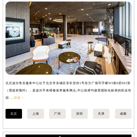
内蒙古自治区兴安盟市乌兰浩特市兴安大街波尔售后服务中心（需提前预约）
山西省大同市平城区迎宾街波尔售后服务中心（需提前预约）
山西省晋城市城区黄华街波尔售后服务中心（需提前预约）
山西省晋中市榆次区顺城街波尔售后服务中心（需提前预约）
山西省临汾市尧都区解放路波尔售后服务中心（需提前预约）
山西省吕梁市离石区永宁中路与建设街交叉口波尔售后服务中心（需提前预约）
山西省朔州市朔城区怡西路与鄯阳西街交汇处波尔售后服务中心（需提前预约）
山西省忻州市忻府区和平东街与七一南路交叉口波尔售后服务中心（需提前预约）
山西省阳泉市郊区平阳东街与新城大道交叉口波尔售后服务中心（需提前预约）
山西省运城市盐湖区河东街波尔售后服务中心（需提前预约）
北京波尔售后服务中心位于北京市东城区东长安街1号东方广场写字楼W3座6层602室
上
（需提前预约），是波尔手表维修保养服务网点,中心技师均接受国际化标准的职业培
（
山西省长治市潞州区英雄中路波尔售后服务中心（需提前预约）
训....
详情 >
训..
山西省太原市迎泽区迎泽街道解放路15号亨得利名表维修授权店3楼波尔售后服务中心（需提前预约）
天津市和平区赤峰道136号天津国际金融中心26层2603室波尔售后服务中心（需提前预约）
北京
上海
广州
深圳
天津
成都
安徽省安庆市迎江区人民路波尔售后服务中心（需提前预约）
安徽省蚌埠市蚌山区淮河路波尔售后服务中心（需提前预约）
安徽省亳州市谯城区魏武大道波尔售后服务中心（需提前预约）