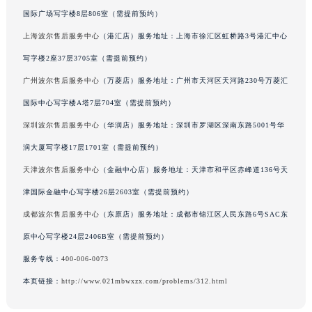
吉林省梅河口市新华街道梅河大街波尔售后服务中心（需提前预约）
国际广场写字楼8层806室（需提前预约）
吉林省四平市铁东区紫气大路与南九经街交汇处波尔售后服务中心（需提前预约）
上海波尔售后服务中心
（港汇店）服务地址：上海市徐汇区虹桥路3号港汇中心
吉林省松原市宁江区五环大街波尔售后服务中心（需提前预约）
写字楼2座37层3705室（需提前预约）
吉林省通化市东昌区环通乡江南大街波尔售后服务中心（需提前预约）
广州波尔售后服务中心
（万菱店）服务地址：广州市天河区天河路230号万菱汇
吉林省延边市延吉市解放路波尔售后服务中心（需提前预约）
国际中心写字楼A塔7层704室（需提前预约）
辽宁省鞍山市铁东区站前街波尔售后服务中心（需提前预约）
深圳波尔售后服务中心
（华润店）服务地址：深圳市罗湖区深南东路5001号华
辽宁省本溪市平山区胜利路波尔售后服务中心（需提前预约）
润大厦写字楼17层1701室（需提前预约）
辽宁省朝阳市双塔区新华路波尔售后服务中心（需提前预约）
辽宁省丹东市振兴区七经街波尔售后服务中心（需提前预约）
天津波尔售后服务中心
（金融中心店）服务地址：天津市和平区赤峰道136号天
辽宁省抚顺市新抚区东一路波尔售后服务中心（需提前预约）
津国际金融中心写字楼26层2603室（需提前预约）
辽宁省阜新市海州区解放大街波尔售后服务中心（需提前预约）
成都波尔售后服务中心
（东原店）服务地址：成都市锦江区人民东路6号SAC东
辽宁省葫芦岛市连山区中央路波尔售后服务中心（需提前预约）
原中心写字楼24层2406B室（需提前预约）
辽宁省锦州市古塔区中央大街波尔售后服务中心（需提前预约）
服务专线：
400-006-0073
辽宁省辽阳市白塔区新运大街波尔售后服务中心（需提前预约）
本页链接：
http://www.021mbwxzx.com/problems/312.html
辽宁省盘锦市兴隆台区石油大街波尔售后服务中心（需提前预约）
辽宁省铁岭市银州区南马路波尔售后服务中心（需提前预约）