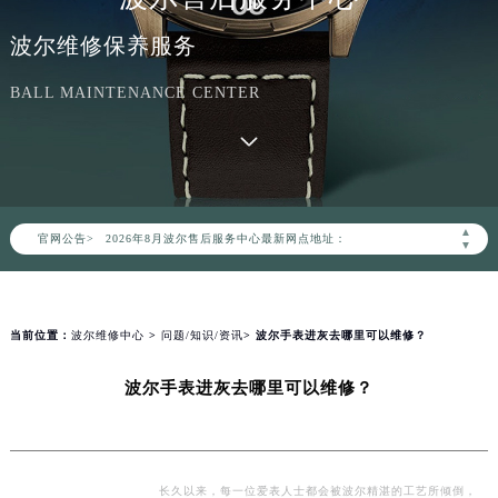
波尔维修保养服务
BALL MAINTENANCE CENTER
2026年8月波尔中国区售后服务网络优化升级公告
2026年8月波尔全国官方售后客户服务热线：400-006-0073
波尔官方全国统一服务热线400-006-0073，服务覆盖中国大陆、香港、澳门、台湾全部区域（非大陆需加拨“+86”）
▲
官网公告>
2026年8月波尔售后服务中心最新网点地址：
▼
北京市朝阳区建国门外大街甲6号华熙国际中心写字楼D座11层1102室（北京总部）（需提前预约）
北京市东城区东长安街1号东方广场写字楼W3座6层602室（需提前预约）
天津市和平区赤峰道136号天津国际金融中心写字楼26层2603室（需提前预约）
当前位置：
波尔维修中心
>
问题/知识/资讯
> 波尔手表进灰去哪里可以维修？
上海市徐汇区虹桥路3号港汇中心写字楼2座37层3705室（需提前预约）
波尔手表进灰去哪里可以维修？
上海市黄浦区南京东路299号宏伊国际广场写字楼8层806室（需提前预约）
南京市秦淮区中山南路1号（新街口）南京中心写字楼22层C1-1室（需提前预约）
常州市新北区龙锦路1590号现代传媒中心写字楼5号楼10层1008室（需提前预约）
徐州市鼓楼区淮海东路29号苏宁广场IFC国际金融中心写字楼35层3508室（需提前预约）
长久以来，每一位爱表人士都会被波尔精湛的工艺所倾倒，