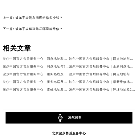
辽宁省营口市站前区市府路与渤海大街交叉口波尔售后服务中心（需提前预约）
辽宁省沈阳市沈河区中街路137号亨得利名表维修授权店1楼波尔售后服务中心（需提前预约）
上一篇:
波尔手表进灰清理维修多少钱？
辽宁省沈阳市沈河区中街路83号亨得利名表维修授权店1楼波尔售后服务中心（需提前预约）
下一篇:
波尔手表磕碰摔坏哪里能维修？
北京市朝阳区建国门外大街甲6号华熙国际中心D座11层1102室波尔售后服务中心（北京总部）（需提前预约）
北京市东城区东长安街1号王府井东方广场W3座6层602室波尔售后服务中心（需提前预约）
相关文章
河北省保定市竞秀区朝阳北大街北国先天下波尔售后服务中心（需提前预约）
内蒙古自治区阿拉善盟市左旗土尔扈特大街波尔售后服务中心（需提前预约）
波尔中国官方售后服务中心｜网点地址和官方热线权威信息公示（2026年7月最新）
波尔中国官方售后服务中心｜网点地址与电话权威信息公示（2026年7月最新）
内蒙古自治区巴彦淖尔市临河区新华街波尔售后服务中心（需提前预约）
波尔中国官方售后服务中心｜网点地址与24小时客服电话权威信息公示（2026年7月最新）
波尔中国官方售后服务中心｜全新网点地址与官方售后热线权威信息公示（2026年7月最新）
波尔中国官方售后服务中心｜服务热线及全部官方地址权威信息公示（2026年7月最新）
波尔中国官方售后服务中心｜网点地址与热线权威信息公示（2026年7月最新）
内蒙古自治区包头市青山区幸福路甲3号王府井百货名表维修波尔售后服务中心（需提前预约）
波尔中国官方售后服务中心｜服务电话及全部网点地址权威信息公示（2026年7月最新）
波尔中国官方售后服务中心｜最新维修地址与官方售后热线权威信息公示（2026年7月最新）
内蒙古自治区赤峰市红山区哈达街波尔售后服务中心（需提前预约）
波尔中国官方售后服务中心｜维修地址及售后服务热线权威信息公示（2026年7月最新）
波尔中国官方售后服务中心｜详细地址及24小时售后热线权威信息公示（2026年7月最新）
内蒙古自治区鄂尔多斯市东胜区伊金霍洛街波尔售后服务中心（需提前预约）
内蒙古自治区呼伦贝尔市海拉尔区中央街波尔售后服务中心（需提前预约）
内蒙古自治区通辽市科尔沁区明仁大街波尔售后服务中心（需提前预约）
波尔保养
内蒙古自治区乌海市海勃湾区人民南路波尔售后服务中心（需提前预约）
内蒙古自治区乌兰察布市集宁区恩和大街波尔售后服务中心（需提前预约）
北京波尔售后服务中心
内蒙古自治区锡林郭勒盟市锡林浩特市光明街与额尔敦路交叉口波尔售后服务中心（需提前预约）