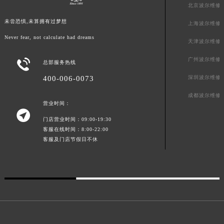
北京波尔维修
澳门特别行政区花地玛堂区关闸广场波尔售后服务中心（需提前预约）
未尝恐惧,未算拥有过梦想
上海波尔维修
澳门特别行政区花王堂区大三巴商圈波尔售后服务中心（需提前预约）
Never fear, not calculate had dreams
澳门特别行政区嘉模堂区官也街波尔售后服务中心（需提前预约）
天津波尔维修
澳门省路氹城市金光大道波尔售后服务中心（需提前预约）
广州波尔维修

总部服务热线
澳门特别行政区望德堂区塔石广场波尔售后服务中心（需提前预约）
400-006-0073
深圳波尔维修
福建省福州市鼓楼区五四路128-1号恒力城写字楼15层03室波尔售后服务中心（需提前预约）
福建省厦门市思明区湖滨东路95号万象城华润大厦B座11层1104室波尔售后服务中心（需提前预约）
成都波尔维修
营业时间：
广东省潮州市潮安区新风路与潮汕路交汇处波尔售后服务中心（需提前预约）

门店营业时间：09:00-19:30
广东省广州市天河区天河路230号万菱汇国际中心A塔7层704室波尔售后服务中心（需提前预约）
客服在线时间：8:00-22:00
广东省广州市越秀区环市东路371-375号世界贸易中心大厦南塔15层1507室波尔售后服务中心（需提前预约）
客服及门店节假日不休
广东省河源市源城区越王大道波尔售后服务中心（需提前预约）
广东省惠州市惠城区江北文昌一路7号华贸大厦1座30层3005室波尔售后服务中心（需提前预约）
广东省江门市蓬江区广场西路波尔售后服务中心（需提前预约）
广东省揭阳市榕城进贤门步行街波尔售后服务中心（需提前预约）
广东省茂名市电白区水东街道迎宾大道波尔售后服务中心（需提前预约）
广东省梅州市梅江区金燕大道波尔售后服务中心（需提前预约）