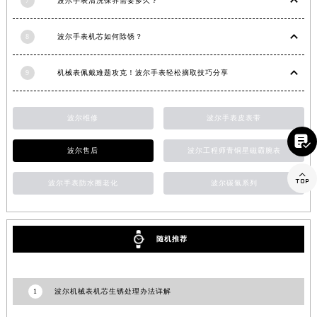
7
波尔手表清洗保养需要多久？
江西省九江市浔阳区浔阳路波尔售后服务中心（需提前预约）
江西省南昌市红谷滩新区红谷中大道998号绿地双子塔（中央广场）A1座办公楼14层1407室波尔售后服务中心（需提前预约）
8
波尔手表机芯如何除锈？
江西省萍乡市安源区萍安北大道与康庄路交叉口波尔售后服务中心（需提前预约）
9
机械表佩戴难题攻克！波尔手表轻松摘取技巧分享
江西省上饶市信州区滨江西路波尔售后服务中心（需提前预约）
江西省新余市渝水区北湖西路波尔售后服务中心（需提前预约）
江西省宜春市袁州区中山中路波尔售后服务中心（需提前预约）
波尔维修
波尔手表皮表带
江西省鹰潭市月湖区胜利东路波尔售后服务中心（需提前预约）

波尔售后
波尔工程师青铜星磁霸腕表
山东省德州市德城区东风中路波尔售后服务中心（需提前预约）
山东省东营市东营区济南路波尔售后服务中心（需提前预约）

波尔手表防水圈老化
波尔碳氢系列
山东省济南市历下区经十路11111号华润中心写字楼（万象城）15层1508室波尔售后服务中心（需提前预约）
山东省济宁市任城区太白楼路波尔售后服务中心（需提前预约）
山东省莱芜市文化南路8号银座商城名表维修一楼名表维修波尔售后服务中心（需提前预约）
随机推荐
山东省临沂市兰山区解放路波尔售后服务中心（需提前预约）
山东省日照市东港区烟台路波尔售后服务中心（需提前预约）
山东省泰安市泰山区财源街道泰山大街波尔售后服务中心（需提前预约）
1
波尔机械表机芯生锈处理办法详解
山东省威海市环翠区新威海路89号振华商厦一楼名表维修波尔售后服务中心（需提前预约）