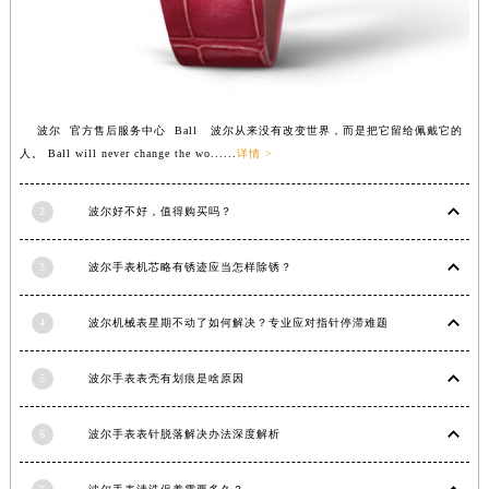
福建省三明市三元区东乾二路波尔售后服务中心（需提前预约）
福建省漳州市龙文区步港路波尔售后服务中心（需提前预约）
江苏省常州市新北区龙锦路1590号现代传媒中心5号楼10层1008室波尔售后服务中心（需提前预约）
江苏省淮安市清江浦区淮海北路波尔售后服务中心（需提前预约）
波尔 官方售后服务中心 Ball 波尔从来没有改变世界，而是把它留给佩戴它的
江苏省连云港市海州区通灌北路波尔售后服务中心（需提前预约）
人。 Ball will never change the wo......
详情 >
江苏省南京市秦淮区中山南路1号南京中心22层22-C1-C3室波尔售后服务中心（需提前预约）
江苏省宿迁市宿城区西湖路波尔售后服务中心（需提前预约）
2
波尔好不好，值得购买吗？
江苏省泰州市海陵区永定东路399号置地商务中心东塔（华润万象城）17层1706室波尔售后服务中心（需提前预约）
江苏省徐州市鼓楼区淮海东路29号苏宁广场IFC国际金融中心35层3508室波尔售后服务中心（需提前预约）
3
波尔手表机芯略有锈迹应当怎样除锈？
江苏省盐城市盐都区世纪大道5号盐城金融城写字楼1号楼16层1604室波尔售后服务中心（需提前预约）
4
波尔机械表星期不动了如何解决？专业应对指针停滞难题
江苏省扬州市邗江区国展路29号星耀天地写字楼1号楼18层1803室波尔售后服务中心（需提前预约）
江苏省镇江市京口区中山东路波尔售后服务中心（需提前预约）
5
波尔手表表壳有划痕是啥原因
江西省抚州市临川区赣东大道波尔售后服务中心（需提前预约）
江西省赣州市章贡区文清路波尔售后服务中心（需提前预约）
6
波尔手表表针脱落解决办法深度解析
江西省吉安市吉州区井冈山大道波尔售后服务中心（需提前预约）
江西省景德镇市珠山区珠山中路波尔售后服务中心（需提前预约）