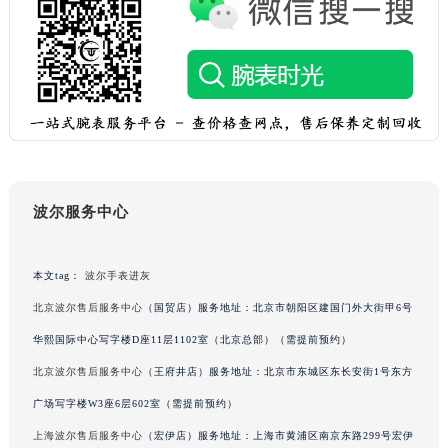
重庆市解放碑渝中区民权路28号英利国际金融中心写字楼20层01室（需提前预约）
黑龙江省大庆市萨尔图区会战大街波尔售后服务中心（需提前预约）
黑龙江省鹤岗市向阳区红军路波尔售后服务中心（需提前预约）
黑龙江省黑河市爱辉区中央街波尔售后服务中心（需提前预约）
黑龙江省鸡西市鸡冠区红军路波尔售后服务中心（需提前预约）
黑龙江省佳木斯市向阳区长安路波尔售后服务中心（需提前预约）
黑龙江省牡丹江市东安区太平路波尔售后服务中心（需提前预约）
波尔服务中心
黑龙江省七台河市桃山区大同街波尔售后服务中心（需提前预约）
黑龙江省齐齐哈尔市龙沙区龙华路波尔售后服务中心（需提前预约）
黑龙江省双鸭山市尖山区新兴大街波尔售后服务中心（需提前预约）
本文tag：
波尔手表进灰
黑龙江省绥化市北林区新华街与康庄路交叉口波尔售后服务中心（需提前预约）
北京波尔售后服务中心
（国贸店）服务地址：北京市朝阳区建国门外大街甲6号
黑龙江省伊春市伊美区通河路波尔售后服务中心（需提前预约）
华熙国际中心写字楼D座11层1102室（北京总部）（需提前预约）
吉林省白城市洮北区明仁南街波尔售后服务中心（需提前预约）
北京波尔售后服务中心
（王府井店）服务地址：北京市东城区东长安街1号东方
吉林省白山市浑江区浑江大街波尔售后服务中心（需提前预约）
广场写字楼W3座6层602室（需提前预约）
吉林省吉林市船营区河南街波尔售后服务中心（需提前预约）
上海波尔售后服务中心
（宏伊店）服务地址：上海市黄浦区南京东路299号宏伊
吉林省辽源市龙山区人民大街波尔售后服务中心（需提前预约）