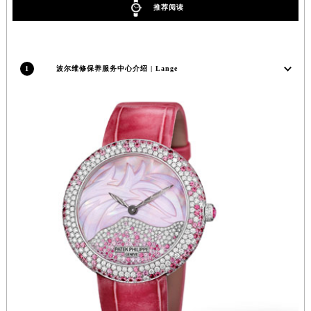
推荐阅读
安徽省池州市贵池区长江路波尔售后服务中心（需提前预约）
安徽省滁州市琅琊区南谯北路波尔售后服务中心（需提前预约）
安徽省阜阳市颍州区颍州北路波尔售后服务中心（需提前预约）
1
波尔维修保养服务中心介绍 | Lange
安徽省淮北市相山区淮海路波尔售后服务中心（需提前预约）
安徽省淮南市田家庵区国庆中路波尔售后服务中心（需提前预约）
安徽省黄山市屯溪区黄山西路波尔售后服务中心（需提前预约）
安徽省六安市金安区解放中路波尔售后服务中心（需提前预约）
安徽省马鞍山市雨山区湖南西路波尔售后服务中心（需提前预约）
安徽省宿州市埇桥区人民中路波尔售后服务中心（需提前预约）
安徽省铜陵市铜官区石城大道波尔售后服务中心（需提前预约）
安徽省芜湖市镜湖区中山路步行街波尔售后服务中心（需提前预约）
安徽省宣城市宣州区叠嶂西路波尔售后服务中心（需提前预约）
福建省龙岩市新罗区九一南路波尔售后服务中心（需提前预约）
福建省南平市建阳区人民西路波尔售后服务中心（需提前预约）
福建省宁德市蕉城区天湖东路波尔售后服务中心（需提前预约）
福建省莆田市城厢区霞林街道荔华东大道波尔售后服务中心（需提前预约）