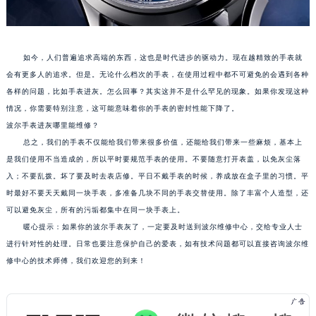
武汉市江汉区解放大道686号世界贸易大厦38层09室（需提前预约）
南宁市青秀区金湖路59号地王大厦12楼1224室（需提前预约）
合肥市蜀山区潜山路111号万象城华润大厦B座12楼03室（需提前预约）
如今，人们普遍追求高端的东西，这也是时代进步的驱动力。现在越精致的手表就
泉州市丰泽区宝洲路729号浦西万达中心写字楼A座7楼709室（需提前预约）
会有更多人的追求。但是。无论什么档次的手表，在使用过程中都不可避免的会遇到各种
各样的问题，比如手表进灰。怎么回事？其实这并不是什么罕见的现象。如果你发现这种
青岛市南区山东路6号华润大厦B座22层04室（需提前预约）
情况，你需要特别注意，这可能意味着你的手表的密封性能下降了。
烟台市芝罘区胜利路139号万达金融中心A座907室（需提前预约）
波尔手表进灰哪里能维修？
长春市朝阳区西安大路727号中银大厦A座(旺进大厦)18层09室（需提前预约）
总之，我们的手表不仅能给我们带来很多价值，还能给我们带来一些麻烦，基本上
贵阳市南明区都司高架桥路33号亨特国际金融中心14楼14D（需提前预约）
是我们使用不当造成的，所以平时要规范手表的使用。不要随意打开表盖，以免灰尘落
昆明市盘龙区北京路928号同德昆明广场写字楼10层06室（需提前预约）
入；不要乱拨。坏了要及时去表店修。平日不戴手表的时候，养成放在盒子里的习惯。平
石家庄市长安区中山东路39号勒泰中心写字楼B座13层07室（需提前预约）
时最好不要天天戴同一块手表，多准备几块不同的手表交替使用。除了丰富个人造型，还
可以避免灰尘，所有的污垢都集中在同一块手表上。
西安市碑林区南关正街88号华侨城长安国际中心E座6楼10室（需提前预约）
暖心提示：如果你的波尔手表灰了，一定要及时送到波尔维修中心，交给专业人士
海口市龙华区金贸东路5号海口华润大厦B座17层1707室（需提前预约）
进行针对性的处理。日常也要注意保护自己的爱表，如有技术问题都可以直接咨询波尔维
唐山市路南区新华东道100号万达广场写字楼A座10层1002室（需提前预约）
修中心的技术师傅，我们欢迎您的到来！
台州市椒江区东海大道1800号腾达中心东1幢20楼2002室（需提前预约）
内蒙古自治区呼和浩特市玉泉区大学西街70号华润万象城写字楼（鄂尔多斯大厦）23层2326室（需提前预约）
甘肃省兰州市七里河区西津西路16号兰州中心写字楼21层2102室（需提前预约）