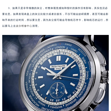
成都市锦江区人民东路6号SAC东原中心写字楼24层2406B室（需提前预约）
3、如果只是非常细微的灰尘，对整体视觉感知和指针的操作没有影响，其实也没必
重庆市江北区观音桥步行街2号融恒时代广场写字楼9层902室（需提前预约）
要在意。如果发现表盘上的灰尘比较大或者比较长，不仅可能会妨碍观察，甚至可能会影
长沙市芙蓉区定王台街道建湘路393号世茂环球金融中心写字楼（芙蓉广场）10层13室（需提前预约）
响手表的行走时间，所以要注意，因为灰尘很可能会导致机芯停卡，影响机芯的运行，所
郑州市二七区铭功路10号华润大厦写字楼29层2905室（需提前预约）
以要马上去
波尔维修中心
清理。
太原市迎泽区解放路15号亨得利名表服务中心（品牌授权店）3层整层（需提前预约）
沈阳市沈河区中街路137号亨得利名表服务中心（品牌授权店）1层整层（需提前预约）
沈阳市沈河区中街路83号亨得利名表服务中心（品牌授权店）1层整层（需提前预约）
乌鲁木齐市天山区红山路26号时代广场（CCMALL）C座17层17-B（需提前预约）
温州市鹿城区锦绣路1067号置信广场10层1015室（需提前预约）
哈尔滨市道里区友谊西路600号富力中心T2座写字楼29层03室（需提前预约）
大连市中山区人民路15号国际金融大厦7层G室（需提前预约）
佛山市禅城区季华五路57号万科金融中心C座12层1205室（需提前预约）
东莞市东城街道鸿福东路1号民盈国贸中心T1写字楼9层907室（需提前预约）
无锡市梁溪区人民中路139号恒隆广场写字楼1座11层1104室（需提前预约）
南通市崇川区工农路57号圆融广场写字楼16层1603室（需提前预约）
苏州市苏州工业园区星港街199号苏州中心办公楼C座22层08室（需提前预约）