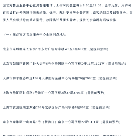
国官方售后服务中心直属客服电话，工作时间覆盖每日8:00至22:00，全年无休。用户可
武汉市江汉区解放大道686号世界贸易大厦38层09室（需提前预约）
直接拨打此号码进行腕表维修、保养、配件更换等业务咨询，或预约到店及邮寄服务。客
南宁市青秀区金湖路59号地王大厦12楼1224室（需提前预约）
服人员会根据您的腕表型号、故障描述及服务需求，提供初步诊断与后续安排。
合肥市蜀山区潜山路111号万象城华润大厦B座12楼03室（需提前预约）
泉州市丰泽区宝洲路729号浦西万达中心写字楼A座7楼709室（需提前预约）
（一）波尔官方售后服务中心全国网点地址
青岛市南区山东路6号华润大厦B座22层04室（需提前预约）
北京市东城区东长安街1号东方广场写字楼W3座6层602室（需提前预约）
烟台市芝罘区胜利路139号万达金融中心A座907室（需提前预约）
长春市朝阳区西安大路727号中银大厦A座(旺进大厦)18层09室（需提前预约）
北京市朝阳区建国门外大街甲6号华熙国际中心写字楼D座11层1102室（需提前预约）
贵阳市南明区都司高架桥路33号亨特国际金融中心14楼14D（需提前预约）
昆明市盘龙区北京路928号同德昆明广场写字楼10层06室（需提前预约）
天津市和平区赤峰道136号天津国际金融中心写字楼26层2603室（需提前预约）
石家庄市长安区中山东路39号勒泰中心写字楼B座13层07室（需提前预约）
西安市碑林区南关正街88号华侨城长安国际中心E座6楼10室（需提前预约）
上海市徐汇区虹桥路3号港汇中心写字楼2座37层3705室（需提前预约）
海口市龙华区金贸东路5号海口华润大厦B座17层1707室（需提前预约）
上海市黄浦区南京东路299号宏伊国际广场写字楼8层806室（需提前预约）
唐山市路南区新华东道100号万达广场写字楼A座10层1002室（需提前预约）
台州市椒江区东海大道1800号腾达中心东1幢20楼2002室（需提前预约）
南京市秦淮区中山南路1号（新街口）南京中心写字楼22层C1-1室（需提前预约）
内蒙古自治区呼和浩特市玉泉区大学西街70号华润万象城写字楼（鄂尔多斯大厦）23层2326室（需提前预约）
甘肃省兰州市七里河区西津西路16号兰州中心写字楼21层2102室（需提前预约）