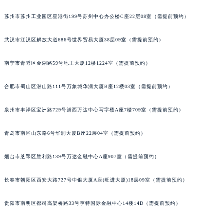
安徽省池州市贵池区长江路波尔售后服务中心（需提前预约）
苏州市苏州工业园区星港街199号苏州中心办公楼C座22层08室（需提前预约）
安徽省滁州市琅琊区南谯北路波尔售后服务中心（需提前预约）
安徽省阜阳市颍州区颍州北路波尔售后服务中心（需提前预约）
武汉市江汉区解放大道686号世界贸易大厦38层09室（需提前预约）
安徽省淮北市相山区淮海路波尔售后服务中心（需提前预约）
南宁市青秀区金湖路59号地王大厦12楼1224室（需提前预约）
安徽省淮南市田家庵区国庆中路波尔售后服务中心（需提前预约）
安徽省黄山市屯溪区黄山西路波尔售后服务中心（需提前预约）
合肥市蜀山区潜山路111号万象城华润大厦B座12楼03室（需提前预约）
安徽省六安市金安区解放中路波尔售后服务中心（需提前预约）
安徽省马鞍山市雨山区湖南西路波尔售后服务中心（需提前预约）
泉州市丰泽区宝洲路729号浦西万达中心写字楼A座7楼709室（需提前预约）
安徽省宿州市埇桥区人民中路波尔售后服务中心（需提前预约）
青岛市南区山东路6号华润大厦B座22层04室（需提前预约）
安徽省铜陵市铜官区石城大道波尔售后服务中心（需提前预约）
安徽省芜湖市镜湖区中山路步行街波尔售后服务中心（需提前预约）
烟台市芝罘区胜利路139号万达金融中心A座907室（需提前预约）
安徽省宣城市宣州区叠嶂西路波尔售后服务中心（需提前预约）
福建省龙岩市新罗区九一南路波尔售后服务中心（需提前预约）
长春市朝阳区西安大路727号中银大厦A座(旺进大厦)18层09室（需提前预约）
福建省南平市建阳区人民西路波尔售后服务中心（需提前预约）
福建省宁德市蕉城区天湖东路波尔售后服务中心（需提前预约）
贵阳市南明区都司高架桥路33号亨特国际金融中心14楼14D（需提前预约）
福建省莆田市城厢区霞林街道荔华东大道波尔售后服务中心（需提前预约）