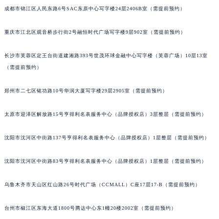
成都市锦江区人民东路6号SAC东原中心写字楼24层2406B室（需提前预约）
辽宁省营口市站前区市府路与渤海大街交叉口波尔售后服务中心（需提前预约）
辽宁省沈阳市沈河区中街路137号亨得利名表维修授权店1楼波尔售后服务中心（需提前预约）
重庆市江北区观音桥步行街2号融恒时代广场写字楼9层902室（需提前预约）
辽宁省沈阳市沈河区中街路83号亨得利名表维修授权店1楼波尔售后服务中心（需提前预约）
北京市朝阳区建国门外大街甲6号华熙国际中心D座11层1102室波尔售后服务中心（北京总部）（需提前预约）
长沙市芙蓉区定王台街道建湘路393号世茂环球金融中心写字楼（芙蓉广场）10层13室
北京市东城区东长安街1号王府井东方广场W3座6层602室波尔售后服务中心（需提前预约）
（需提前预约）
河北省保定市竞秀区朝阳北大街北国先天下波尔售后服务中心（需提前预约）
郑州市二七区铭功路10号华润大厦写字楼29层2905室（需提前预约）
内蒙古自治区阿拉善盟市左旗土尔扈特大街波尔售后服务中心（需提前预约）
内蒙古自治区巴彦淖尔市临河区新华街波尔售后服务中心（需提前预约）
太原市迎泽区解放路15号亨得利名表服务中心（品牌授权店）3层整层（需提前预约）
内蒙古自治区包头市青山区幸福路甲3号王府井百货名表维修波尔售后服务中心（需提前预约）
内蒙古自治区赤峰市红山区哈达街波尔售后服务中心（需提前预约）
沈阳市沈河区中街路137号亨得利名表服务中心（品牌授权店）1层整层（需提前预约）
内蒙古自治区鄂尔多斯市东胜区伊金霍洛街波尔售后服务中心（需提前预约）
沈阳市沈河区中街路83号亨得利名表服务中心（品牌授权店）1层整层（需提前预约）
内蒙古自治区呼伦贝尔市海拉尔区中央街波尔售后服务中心（需提前预约）
内蒙古自治区通辽市科尔沁区明仁大街波尔售后服务中心（需提前预约）
乌鲁木齐市天山区红山路26号时代广场（CCMALL）C座17层17-B（需提前预约）
内蒙古自治区乌海市海勃湾区人民南路波尔售后服务中心（需提前预约）
内蒙古自治区乌兰察布市集宁区恩和大街波尔售后服务中心（需提前预约）
台州市椒江区东海大道1800号腾达中心东1幢20楼2002室（需提前预约）
内蒙古自治区锡林郭勒盟市锡林浩特市光明街与额尔敦路交叉口波尔售后服务中心（需提前预约）