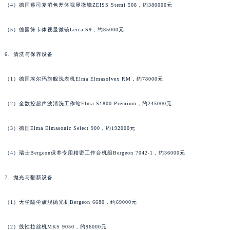
（4）德国蔡司复消色差体视显微镜ZEISS Stemi 508，约380000元
广西壮族自治区贺州市八步区城东街道灵峰南路波尔售后服务中心（需提前预约）
广西壮族自治区来宾市兴宾区桂中大道波尔售后服务中心（需提前预约）
（5）德国徕卡体视显微镜Leica S9，约85000元
广西壮族自治区柳州市城中区中山中路波尔售后服务中心（需提前预约）
6、清洗与保养设备
广西壮族自治区钦州市钦南区金海湾东大街波尔售后服务中心（需提前预约）
广西壮族自治区梧州市万秀区龙湖镇高旺路波尔售后服务中心（需提前预约）
（1）德国埃尔玛旗舰洗表机Elma Elmasolvex RM，约78000元
广西壮族自治区玉林市玉州区金玉路波尔售后服务中心（需提前预约）
海南省儋州市儋州市那大镇兰洋北路波尔售后服务中心（需提前预约）
（2）全数控超声波清洗工作站Elma S1800 Premium，约245000元
海南省东方市八所镇解放西路波尔售后服务中心（需提前预约）
海南省琼海市嘉积镇东风路波尔售后服务中心（需提前预约）
（3）德国Elma Elmasonic Select 900，约192000元
海南省三沙市西沙区西沙群岛永兴岛北京路波尔售后服务中心（需提前预约）
（4）瑞士Bergeon保养专用精密工作台机组Bergeon 7042-1，约36000元
海南省三亚市吉阳区迎宾路波尔售后服务中心（需提前预约）
海南省万宁市万城镇解放路波尔售后服务中心（需提前预约）
7、抛光与翻新设备
海南省文昌市文城镇教育东路波尔售后服务中心（需提前预约）
海南省五指山市通什镇三月三大道波尔售后服务中心（需提前预约）
（1）无尘隔尘旗舰抛光机Bergeon 6680，约69000元
香港特别行政区尖沙咀区油尖旺区广东道波尔售后服务中心（需提前预约）
（2）线性拉丝机MKS 9050，约96000元
香港特别行政区金钟区中西区金钟道波尔售后服务中心（需提前预约）