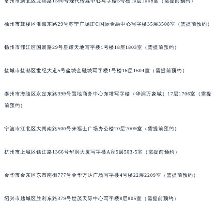
常州市新北区龙锦路1590号现代传媒中心写字楼5号楼10层1008室（需提前预约）
重庆市解放碑渝中区民权路28号英利国际金融中心写字楼20层01室（需提前预约）
徐州市鼓楼区淮海东路29号苏宁广场IFC国际金融中心写字楼35层3508室（需提前预约）
黑龙江省大庆市萨尔图区会战大街波尔售后服务中心（需提前预约）
黑龙江省鹤岗市向阳区红军路波尔售后服务中心（需提前预约）
扬州市邗江区国展路29号星耀天地写字楼1号楼18层1803室（需提前预约）
黑龙江省黑河市爱辉区中央街波尔售后服务中心（需提前预约）
黑龙江省鸡西市鸡冠区红军路波尔售后服务中心（需提前预约）
盐城市盐都区世纪大道5号盐城金融城写字楼1号楼16层1604室（需提前预约）
黑龙江省佳木斯市向阳区长安路波尔售后服务中心（需提前预约）
黑龙江省牡丹江市东安区太平路波尔售后服务中心（需提前预约）
泰州市海陵区永定东路399号置地商务中心东塔写字楼（华润万象城）17层1706室（需提
前预约）
黑龙江省七台河市桃山区大同街波尔售后服务中心（需提前预约）
黑龙江省齐齐哈尔市龙沙区龙华路波尔售后服务中心（需提前预约）
宁波市江北区大闸南路500号来福士广场办公楼20层2009室（需提前预约）
黑龙江省双鸭山市尖山区新兴大街波尔售后服务中心（需提前预约）
黑龙江省绥化市北林区新华街与康庄路交叉口波尔售后服务中心（需提前预约）
杭州市上城区钱江路1366号华润大厦写字楼A座5层503-5室（需提前预约）
黑龙江省伊春市伊美区通河路波尔售后服务中心（需提前预约）
吉林省白城市洮北区明仁南街波尔售后服务中心（需提前预约）
金华市金东区东市南街777号金华万达广场写字楼4号楼22层2209室（需提前预约）
吉林省白山市浑江区浑江大街波尔售后服务中心（需提前预约）
绍兴市越城区胜利东路379号世茂天际中心写字楼8层805室（需提前预约）
吉林省吉林市船营区河南街波尔售后服务中心（需提前预约）
吉林省辽源市龙山区人民大街波尔售后服务中心（需提前预约）