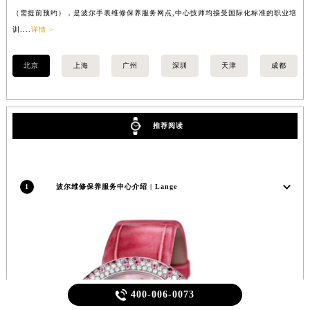
（需提前预约），是波尔手表维修保养服务网点,中心技师均接受国际化标准的职业培
（
训....
详情 >
训..
北京
上海
广州
深圳
天津
成都
推荐阅读
1
波尔维修保养服务中心介绍 | Lange

400-006-0073