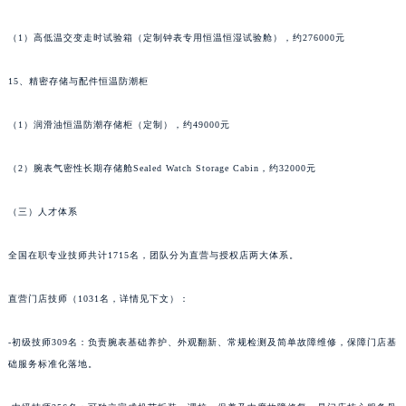
甘肃省嘉峪关市雄关区新华中路波尔售后服务中心（需提前预约）
（1）高低温交变走时试验箱（定制钟表专用恒温恒湿试验舱），约276000元
甘肃省金昌市金川区北京路波尔售后服务中心（需提前预约）
甘肃省酒泉市肃州区西大街波尔售后服务中心（需提前预约）
15、精密存储与配件恒温防潮柜
甘肃省临夏市城南街道团结路波尔售后服务中心（需提前预约）
甘肃省陇南市武都区人民路波尔售后服务中心（需提前预约）
（1）润滑油恒温防潮存储柜（定制），约49000元
甘肃省平凉市崆峒区西大街波尔售后服务中心（需提前预约）
（2）腕表气密性长期存储舱Sealed Watch Storage Cabin，约32000元
甘肃省庆阳市西峰区南大街波尔售后服务中心（需提前预约）
甘肃省天水市秦州区民主路波尔售后服务中心（需提前预约）
（三）人才体系
甘肃省武威市凉州区迎宾路波尔售后服务中心（需提前预约）
甘肃省张掖市甘州区民乐北路波尔售后服务中心（需提前预约）
全国在职专业技师共计1715名，团队分为直营与授权店两大体系。
宁夏回族自治区固原市原州区文化街波尔售后服务中心（需提前预约）
直营门店技师（1031名，详情见下文）：
宁夏回族自治区石嘴山市大武口区贺兰山路波尔售后服务中心（需提前预约）
宁夏回族自治区吴忠市利通区开元大道波尔售后服务中心（需提前预约）
-初级技师309名：负责腕表基础养护、外观翻新、常规检测及简单故障维修，保障门店基
宁夏回族自治区银川市兴庆区新华东路97号新百中心C馆一层C1-18号商铺波尔售后服务中心（需提前预约）
础服务标准化落地。
宁夏回族自治区中卫市沙坡头区鼓楼东街波尔售后服务中心（需提前预约）
青海省果洛藏族自治州玛沁县团结路波尔售后服务中心（需提前预约）