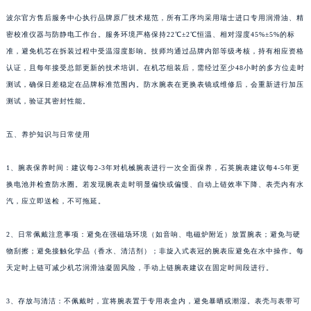
贵州省安顺市西秀区中华南路波尔售后服务中心（需提前预约）
波尔官方售后服务中心执行品牌原厂技术规范，所有工序均采用瑞士进口专用润滑油、精
密校准仪器与防静电工作台。服务环境严格保持22℃±2℃恒温、相对湿度45%±5%的标
贵州省毕节市七星关区松山路波尔售后服务中心（需提前预约）
准，避免机芯在拆装过程中受温湿度影响。技师均通过品牌内部等级考核，持有相应资格
贵州省六盘水市钟山区钟山大道波尔售后服务中心（需提前预约）
认证，且每年接受总部更新的技术培训。在机芯组装后，需经过至少48小时的多方位走时
贵州省黔东南苗族侗族自治州凯里市北京西路波尔售后服务中心（需提前预约）
测试，确保日差稳定在品牌标准范围内。防水腕表在更换表镜或维修后，会重新进行加压
贵州省黔西南布依族苗族自治州兴义市大道与桔香路交汇处波尔售后服务中心（需提前预约）
测试，验证其密封性能。
贵州省铜仁市碧江区民主路波尔售后服务中心（需提前预约）
贵州省遵义市红花岗区共青大道与嵩山路交叉口波尔售后服务中心（需提前预约）
五、养护知识与日常使用
四川省阿坝州市马尔康市团结街波尔售后服务中心（需提前预约）
1、腕表保养时间：建议每2-3年对机械腕表进行一次全面保养，石英腕表建议每4-5年更
四川省巴中市巴州区江北大道波尔售后服务中心（需提前预约）
换电池并检查防水圈。若发现腕表走时明显偏快或偏慢、自动上链效率下降、表壳内有水
四川省成都市锦江区人民东路6号SAC东原中心24层2406B室波尔售后服务中心（需提前预约）
汽，应立即送检，不可拖延。
四川省达州市通川区中心广场、老车坝波尔售后服务中心（需提前预约）
四川省德阳市旌阳区长江西路、南街波尔售后服务中心（需提前预约）
2、日常佩戴注意事项：避免在强磁场环境（如音响、电磁炉附近）放置腕表；避免与硬
四川省甘孜州市康定市情歌广场、箭炉街波尔售后服务中心（需提前预约）
物刮擦；避免接触化学品（香水、清洁剂）；非旋入式表冠的腕表应避免在水中操作。每
天定时上链可减少机芯润滑油凝固风险，手动上链腕表建议在固定时间段进行。
四川省广安市广安区建安南路波尔售后服务中心（需提前预约）
四川省广元市利州区老城南北街、东大街波尔售后服务中心（需提前预约）
3、存放与清洁：不佩戴时，宜将腕表置于专用表盒内，避免暴晒或潮湿。表壳与表带可
四川省乐山市市中区嘉定中路波尔售后服务中心（需提前预约）