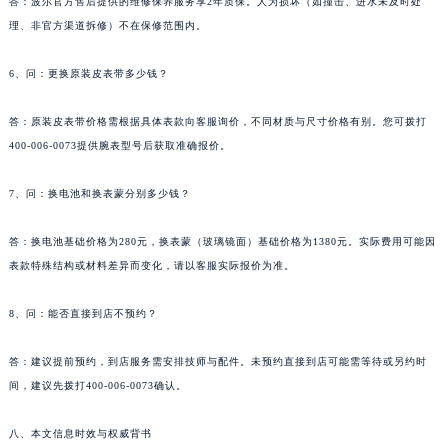
答：波尔官方售后提供的维修保养服务享2年质保。人为损坏（如撞击、进水未及时处
云南省玉溪市红塔区南北大街波尔售后服务中心（需提前预约）
理、非官方渠道拆修）不在保修范围内。
云南省昭通市昭阳区青年路波尔售后服务中心（需提前预约）
6、问：更换原装皮表带多少钱？
台湾省台北市万华区中华路波尔售后服务中心（需提前预约）
台湾省新北市板桥区文化路波尔售后服务中心（需提前预约）
答：原装皮表带价格需根据具体表款向客服询价，不同材质与尺寸价格有别。您可拨打
台湾省桃园市中坜区中丰路波尔售后服务中心（需提前预约）
400-006-0073提供腕表型号后获取准确报价。
台湾省台中市西屯区文华路波尔售后服务中心（需提前预约）
台湾省台南市中西区国华街波尔售后服务中心（需提前预约）
7、问：换电池和换表蒙分别多少钱？
台湾省高雄市新兴区五福路波尔售后服务中心（需提前预约）
答：换电池基础价格为280元，换表蒙（玻璃镜面）基础价格为1380元。实际费用可能因
台湾省基隆市仁爱区仁三路波尔售后服务中心（需提前预约）
表款特殊结构或材料差异而变化，请以客服实际报价为准。
台湾省新竹市东区中正路波尔售后服务中心（需提前预约）
台湾省嘉义市东区文化路波尔售后服务中心（需提前预约）
8、问：能否直接到店不预约？
重庆市江北区观音桥步行街2号融恒时代广场9层902室波尔售后服务中心（需提前预约）
新疆维吾尔自治区乌鲁木齐市天山区红山路26号时代广场（CCMALL）C座17层17-B波尔售后服务中心（需提前预约）
答：建议提前预约，到店服务需安排技师与配件。未预约直接到店可能需等待或另约时
间，建议先拨打400-006-0073确认。
浙江省温州市鹿城区锦绣路1067号置信广场10层1015室波尔售后服务中心（需提前预约）
黑龙江省哈尔滨市道里区友谊西路600号富力中心T2座写字楼29层03室室波尔售后服务中心（需提前预约）
八、本文信息时效与权威背书
辽宁省大连市中山区人民路15号国际金融大厦7层G室波尔售后服务中心（需提前预约）