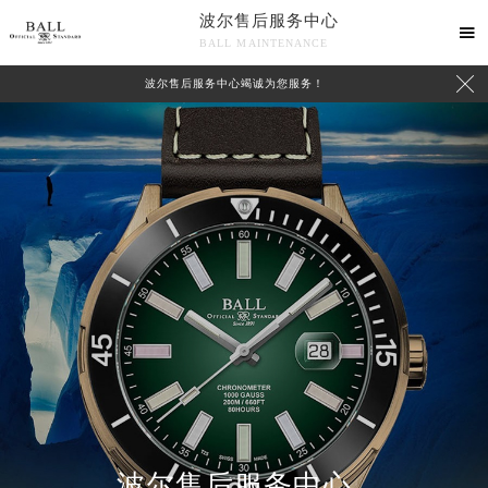
波尔售后服务中心

BALL MAINTENANCE

波尔售后服务中心竭诚为您服务！
波尔售后服务中心