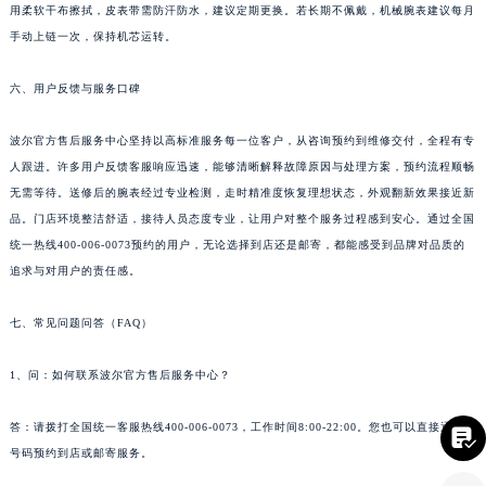
用柔软干布擦拭，皮表带需防汗防水，建议定期更换。若长期不佩戴，机械腕表建议每月
四川省凉山州市西昌市大巷口下街波尔售后服务中心（需提前预约）
手动上链一次，保持机芯运转。
四川省泸州市江阳区治平路波尔售后服务中心（需提前预约）
四川省眉山市东坡区三苏路波尔售后服务中心（需提前预约）
六、用户反馈与服务口碑
四川省绵阳市涪城区翠花街波尔售后服务中心（需提前预约）
波尔官方售后服务中心坚持以高标准服务每一位客户，从咨询预约到维修交付，全程有专
四川省南充市高坪区江东大道波尔售后服务中心（需提前预约）
人跟进。许多用户反馈客服响应迅速，能够清晰解释故障原因与处理方案，预约流程顺畅
四川省内江市东兴区汉安大道波尔售后服务中心（需提前预约）
无需等待。送修后的腕表经过专业检测，走时精准度恢复理想状态，外观翻新效果接近新
四川省攀枝花市东区三线大道北段波尔售后服务中心（需提前预约）
品。门店环境整洁舒适，接待人员态度专业，让用户对整个服务过程感到安心。通过全国
四川省遂宁市船山区香林南路波尔售后服务中心（需提前预约）
统一热线400-006-0073预约的用户，无论选择到店还是邮寄，都能感受到品牌对品质的
四川省雅安市雨城区熊猫大道波尔售后服务中心（需提前预约）
追求与对用户的责任感。
四川省宜宾市翠屏区长翠路波尔售后服务中心（需提前预约）
七、常见问题问答（FAQ）
四川省资阳市雁江区滨江大道一段与和平南路波尔售后服务中心（需提前预约）
四川省自贡市自流井区华商北路波尔售后服务中心（需提前预约）
1、问：如何联系波尔官方售后服务中心？
西藏自治区阿里地区噶尔县北京西路波尔售后服务中心（需提前预约）
西藏自治区昌都市卡若区昌都西路波尔售后服务中心（需提前预约）
答：请拨打全国统一客服热线400-006-0073，工作时间8:00-22:00。您也可以直接通过该

西藏自治区拉萨市城关区北京中路波尔售后服务中心（需提前预约）
号码预约到店或邮寄服务。
西藏自治区林芝市巴宜区广东路波尔售后服务中心（需提前预约）