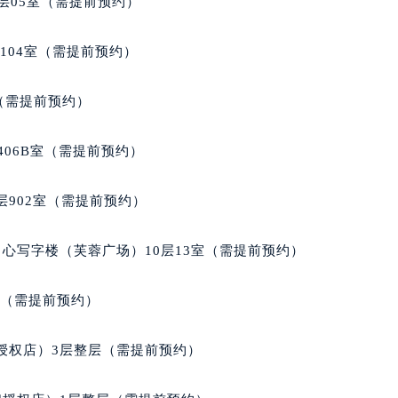
层05室（需提前预约）
得利名表维修授权店1楼波尔售后服务中心（需提前预约）
国际中心D座11层1102室波尔售后服务中心（北京总部）（需
104室（需提前预约）
广场W3座6层602室波尔售后服务中心（需提前预约）
先天下波尔售后服务中心（需提前预约）
室（需提前预约）
特大街波尔售后服务中心（需提前预约）
街波尔售后服务中心（需提前预约）
406B室（需提前预约）
3号王府井百货名表维修波尔售后服务中心（需提前预约）
尔售后服务中心（需提前预约）
902室（需提前预约）
霍洛街波尔售后服务中心（需提前预约）
央街波尔售后服务中心（需提前预约）
心写字楼（芙蓉广场）10层13室（需提前预约）
街波尔售后服务中心（需提前预约）
路波尔售后服务中心（需提前预约）
室（需提前预约）
大街波尔售后服务中心（需提前预约）
市光明街与额尔敦路交叉口波尔售后服务中心（需提前预约）
授权店）3层整层（需提前预约）
安大街波尔售后服务中心（需提前预约）
服务中心（需提前预约）