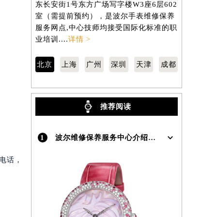
东长安街1号东方广场写字楼W3座6层602
虹桥路3号港
）
室（需提前预约），是波尔手表维修保养
室（需提前
服务网点,中心技师均接受国际化标准的职
服务网点,
业培训....
详情 >
业培训....
详
北京
上海
广州
深圳
天津
成都
推荐阅读
1
波尔维修保养服务中心介绍 | Lange
后电话，
。