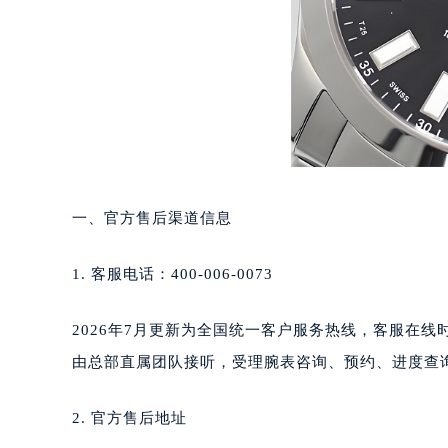
长沙市芙蓉区定王台街道建湘路393
郑州市二七区铭功路10号华润大厦写字
太原市迎泽区解放路15号亨得利名
沈阳市沈河区中街路137号亨得利名
沈阳市沈河区中街路83号亨得利名
乌鲁木齐市天山区红山路26号时代广场
温州市鹿城区锦绣路1067号置信广场
哈尔滨市道里区友谊西路600号富力中
一、官方售后渠道信息
大连市中山区人民路15号国际金融大
佛山市禅城区季华五路57号万科金融中
1. 客服电话：400-006-0073
东莞市东城街道鸿福东路1号民盈国贸
无锡市梁溪区人民中路139号恒隆广场
2026年7月更新为全国统一客户服务热线，客服在线时
南通市崇川区工农路57号圆融广场写字
由总部直属团队接听，受理腕表咨询、预约、进度查
苏州市苏州工业园区星港街199号苏州
武汉市江汉区解放大道686号世界贸易
2. 官方售后地址
南宁市青秀区金湖路59号地王大厦12