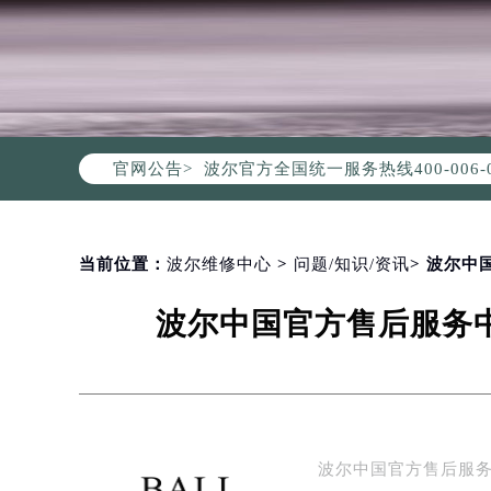
2026年8月波尔中国区售后服务网络
2026年8月波尔全国官方售后客户服务热线
波尔官方全国统一服务热线400-00
官网公告>
2026年8月波尔售后服务中心最新网
北京市朝阳区建国门外大街甲6号华熙
北京市东城区东长安街1号东方广场写
天津市和平区赤峰道136号天津国际金
当前位置：
波尔维修中心
>
问题/知识/资讯
> 波尔中
上海市徐汇区虹桥路3号港汇中心写字楼
波尔中国官方售后服务中
上海市黄浦区南京东路299号宏伊国
南京市秦淮区中山南路1号（新街口）
常州市新北区龙锦路1590号现代传媒
徐州市鼓楼区淮海东路29号苏宁广场I
扬州市邗江区国展路29号星耀天地写字
波尔中国官方售后服
盐城市盐都区世纪大道5号盐城金融城写