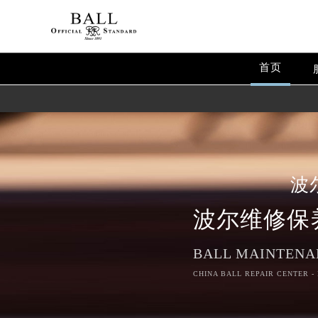
首页
波
波尔维修保
BALL MAINTENA
CHINA BALL REPAIR CENTER -