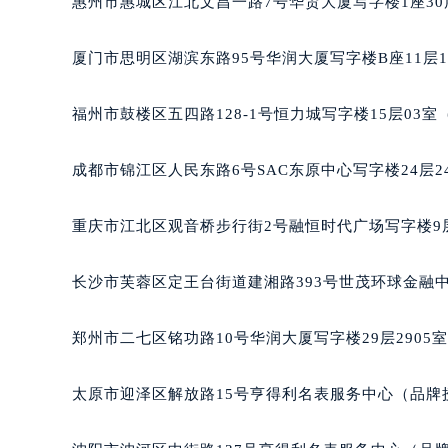
惠州市惠城区江北文昌一路7号华贸大厦写字楼1座30
辽宁省沈阳市沈河区中街路83号亨
北京市朝阳区建国门外大街甲6号华熙
厦门市思明区湖滨东路95号华润大厦写字楼B座11层1
北京市东城区东长安街1号王府井东方
河北省保定市竞秀区朝阳北大街北国
福州市鼓楼区五四路128-1号恒力城写字楼15层03
内蒙古自治区阿拉善盟市左旗土尔扈
内蒙古自治区巴彦淖尔市临河区新华
成都市锦江区人民东路6号SAC东原中心写字楼24层2
内蒙古自治区包头市青山区幸福路甲
内蒙古自治区赤峰市红山区哈达街波
重庆市江北区观音桥步行街2号融恒时代广场写字楼9层
内蒙古自治区鄂尔多斯市东胜区伊金
内蒙古自治区呼伦贝尔市海拉尔区中
长沙市芙蓉区定王台街道建湘路393号世茂环球金融中
内蒙古自治区通辽市科尔沁区明仁大
内蒙古自治区乌海市海勃湾区人民南
郑州市二七区铭功路10号华润大厦写字楼29层2905
内蒙古自治区乌兰察布市集宁区恩和
内蒙古自治区锡林郭勒盟市锡林浩特
太原市迎泽区解放路15号亨得利名表服务中心（品牌
内蒙古自治区兴安盟市乌兰浩特市兴
山西省大同市平城区迎宾街波尔售后