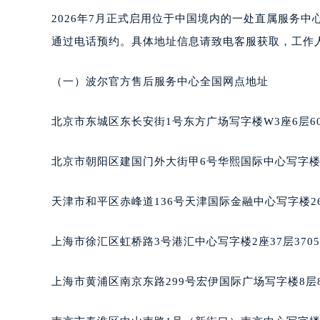
合肥市蜀山区潜山路111号万象城华润
2026年7月正式启用位于中国境内的一处直属服务
泉州市丰泽区宝洲路729号浦西万达中
通过电话预约。具体地址信息请致电客服获取，工作
青岛市南区山东路6号华润大厦B座2
烟台市芝罘区胜利路139号万达金融中
（一）波尔官方售后服务中心全国网点地址
长春市朝阳区西安大路727号中银大厦
贵阳市南明区都司高架桥路33号亨特
北京市东城区东长安街1号东方广场写字楼W3座6层6
昆明市盘龙区北京路928号同德昆明
石家庄市长安区中山东路39号勒泰中
北京市朝阳区建国门外大街甲6号华熙国际中心写字楼D
西安市碑林区南关正街88号华侨城长
海口市龙华区金贸东路5号海口华润大厦
天津市和平区赤峰道136号天津国际金融中心写字楼26
唐山市路南区新华东道100号万达广场
台州市椒江区东海大道1800号腾达中
上海市徐汇区虹桥路3号港汇中心写字楼2座37层370
内蒙古自治区呼和浩特市玉泉区大学西
甘肃省兰州市七里河区西津西路16号兰
上海市黄浦区南京东路299号宏伊国际广场写字楼8层
重庆市解放碑渝中区民权路28号英利
黑龙江省大庆市萨尔图区会战大街波