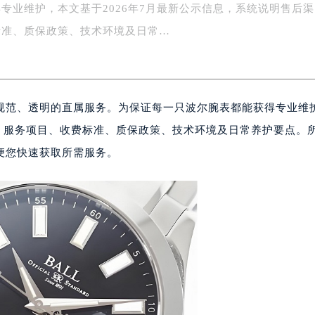
专业维护，本文基于2026年7月最新公示信息，系统说明售后渠
务中心东塔写字楼（华润万象城）17层1706室（需提前预约）
场办公楼20层2009室（需提前预约）
标准、质保政策、技术环境及日常…
写字楼A座5层503-5室（需提前预约）
广场写字楼4号楼22层2209室（需提前预约）
际中心写字楼8层805室（需提前预约）
规范、透明的直属服务。为保证每一只波尔腕表都能获得专业维
易中心写字楼A座13层1304室（需提前预约）
绿地双子塔（中央广场）A1座办公楼14层07室（需提前预约）
道、服务项目、收费标准、质保政策、技术环境及日常养护要点。
心写字楼（万象城）15层1508室（需提前预约）
便您快速获取所需服务。
际中心写字楼A塔7层704室（需提前预约）
世界贸易中心大厦南塔写字楼15层07室（需提前预约）
厦写字楼17层1701室（需提前预约）
厦写字楼1座30层05室（需提前预约）
字楼B座11层1104室（需提前预约）
写字楼15层03室（需提前预约）
心写字楼24层2406B室（需提前预约）
代广场写字楼9层902室（需提前预约）