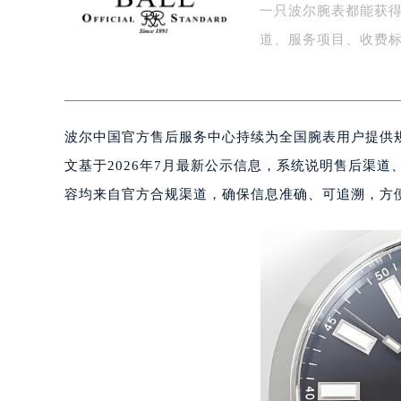
一只波尔腕表都能获得
泰州市海陵区永定东路399号置地商
宁波市江北区大闸南路500号来福士广
道、服务项目、收费
杭州市上城区钱江路1366号华润大厦
金华市金东区东市南街777号金华万达
绍兴市越城区胜利东路379号世茂天
波尔中国官方售后服务中心持续为全国腕表用户提供
嘉兴市南湖区广益路705号嘉兴世界贸
南昌市红谷滩新区红谷中大道998号
文基于2026年7月最新公示信息，系统说明售后渠
济南市历下区经十路11111号华润中
容均来自官方合规渠道，确保信息准确、可追溯，方
广州市天河区天河路230号万菱汇国
广州市越秀区环市东路371-375号
深圳市罗湖区深南东路5001号华润大
惠州市惠城区江北文昌一路7号华贸大
厦门市思明区湖滨东路95号华润大厦写
福州市鼓楼区五四路128-1号恒力城
成都市锦江区人民东路6号SAC东原中
重庆市江北区观音桥步行街2号融恒时