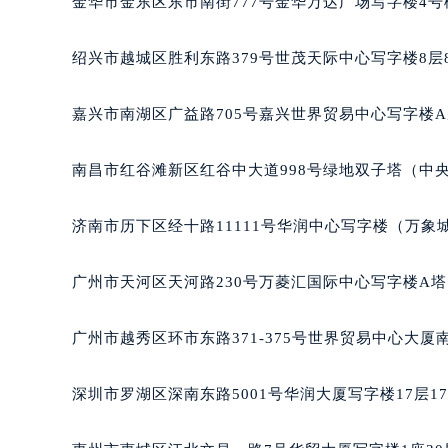
金华市金东区东市南街777号金华万达广场写字楼4号楼
吉林省松原市宁江区五环大街波尔售
吉林省通化市东昌区环通乡江南大街
绍兴市越城区胜利东路379号世茂天际中心写字楼8层
吉林省延边市延吉市解放路波尔售后
辽宁省鞍山市铁东区站前街波尔售后
嘉兴市南湖区广益路705号嘉兴世界贸易中心写字楼A座
辽宁省本溪市平山区胜利路波尔售后
辽宁省朝阳市双塔区新华路波尔售后
南昌市红谷滩新区红谷中大道998号绿地双子塔（中央
辽宁省丹东市振兴区七经街波尔售后
辽宁省抚顺市新抚区东一路波尔售后
济南市历下区经十路11111号华润中心写字楼（万象城
辽宁省阜新市海州区解放大街波尔售
辽宁省葫芦岛市连山区中央路波尔售
广州市天河区天河路230号万菱汇国际中心写字楼A塔
辽宁省锦州市古塔区中央大街波尔售
辽宁省辽阳市白塔区新运大街波尔售
广州市越秀区环市东路371-375号世界贸易中心大厦
辽宁省盘锦市兴隆台区石油大街波尔
辽宁省铁岭市银州区南马路波尔售后
深圳市罗湖区深南东路5001号华润大厦写字楼17层1
辽宁省营口市站前区市府路与渤海大
辽宁省沈阳市沈河区中街路137号亨