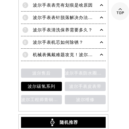
5
波尔手表表壳有划痕是啥原因

6
波尔手表表针脱落解决办法深度解析
7
波尔手表清洗保养需要多久？
8
波尔手表机芯如何除锈？
9
机械表佩戴难题攻克！波尔手表轻松摘取技巧分享
波尔售后
波尔手表防水圈老化
波尔碳氢系列
波尔手表皮表带
波尔工程师青铜星磁霸腕表
波尔维修
随机推荐