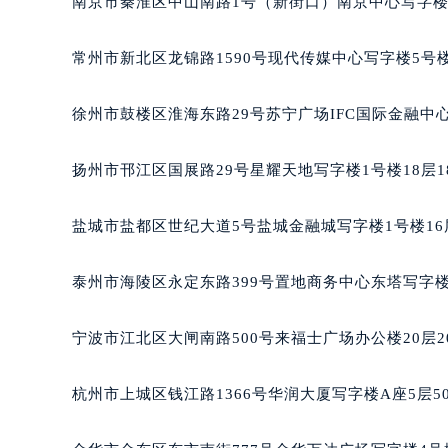
南京市秦淮区中山南路1号（新街口）南京中心写字楼2
黑龙江省鹤岗市向阳区红军路波尔售
黑龙江省黑河市爱辉区中央街波尔售
常州市新北区龙锦路1590号现代传媒中心写字楼5号楼
黑龙江省鸡西市鸡冠区红军路波尔售
黑龙江省佳木斯市向阳区长安路波尔
徐州市鼓楼区淮海东路29号苏宁广场IFC国际金融中心
黑龙江省牡丹江市东安区太平路波尔
黑龙江省七台河市桃山区大同街波尔
扬州市邗江区国展路29号星耀天地写字楼1号楼18层1
黑龙江省齐齐哈尔市龙沙区龙华路波
黑龙江省双鸭山市尖山区新兴大街波
盐城市盐都区世纪大道5号盐城金融城写字楼1号楼16
黑龙江省绥化市北林区新华街与康庄
黑龙江省伊春市伊美区通河路波尔售
泰州市海陵区永定东路399号置地商务中心东塔写字楼
吉林省白城市洮北区明仁南街波尔售
吉林省白山市浑江区浑江大街波尔售
宁波市江北区大闸南路500号来福士广场办公楼20层2
吉林省吉林市船营区河南街波尔售后
吉林省辽源市龙山区人民大街波尔售
杭州市上城区钱江路1366号华润大厦写字楼A座5层5
吉林省梅河口市新华街道梅河大街波
吉林省四平市铁东区紫气大路与南九