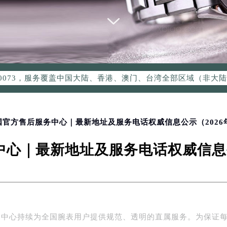
优化升级公告
：400-006-0073
6-0073，服务覆盖中国大陆、香港、澳门、台湾全部区域（非大陆需
点地址：
国际中心写字楼D座11层1102室（北京总部）（需提前预约）
字楼W3座6层602室（需提前预约）
融中心写字楼26层2603室（需提前预约）
国官方售后服务中心｜最新地址及服务电话权威信息公示（2026
2座37层3705室（需提前预约）
心｜最新地址及服务电话权威信息公
际广场写字楼8层806室（需提前预约）
南京中心写字楼22层C1-1室（需提前预约）
中心写字楼5号楼10层1008室（需提前预约）
FC国际金融中心写字楼35层3508室（需提前预约）
楼1号楼18层1803室（需提前预约）
务中心持续为全国腕表用户提供规范、透明的直属服务。为保证
字楼1号楼16层1604室（需提前预约）