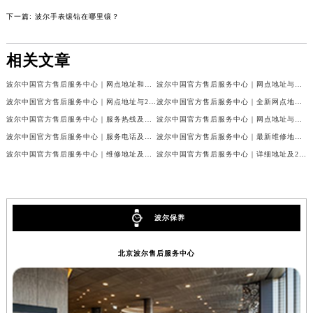
上一篇:
波尔手表走时不准怎么办？
辽宁省盘锦市兴隆台区石油大街波尔售后服务中心（需提前预约）
下一篇:
波尔手表镶钻在哪里镶？​
辽宁省铁岭市银州区南马路波尔售后服务中心（需提前预约）
辽宁省营口市站前区市府路与渤海大街交叉口波尔售后服务中心（需提前预约）
相关文章
辽宁省沈阳市沈河区中街路137号亨得利名表维修授权店1楼波尔售后服务中心（需提前预约）
辽宁省沈阳市沈河区中街路83号亨得利名表维修授权店1楼波尔售后服务中心（需提前预约）
波尔中国官方售后服务中心｜网点地址和官方热线权威信息公示（2026年7月最新）
波尔中国官方售后服务中心｜网点地址与电话权威信息公示（2026年7月最新）
北京市朝阳区建国门外大街甲6号华熙国际中心D座11层1102室波尔售后服务中心（北京总部）（需提前预约）
波尔中国官方售后服务中心｜网点地址与24小时客服电话权威信息公示（2026年7月最新）
波尔中国官方售后服务中心｜全新网点地址与官方售后热线权威信息公示（2026年7月最新）
北京市东城区东长安街1号王府井东方广场W3座6层602室波尔售后服务中心（需提前预约）
波尔中国官方售后服务中心｜服务热线及全部官方地址权威信息公示（2026年7月最新）
波尔中国官方售后服务中心｜网点地址与热线权威信息公示（2026年7月最新）
波尔中国官方售后服务中心｜服务电话及全部网点地址权威信息公示（2026年7月最新）
波尔中国官方售后服务中心｜最新维修地址与官方售后热线权威信息公示（2026年7月最新）
河北省保定市竞秀区朝阳北大街北国先天下波尔售后服务中心（需提前预约）
波尔中国官方售后服务中心｜维修地址及售后服务热线权威信息公示（2026年7月最新）
波尔中国官方售后服务中心｜详细地址及24小时售后热线权威信息公示（2026年7月最新）
内蒙古自治区阿拉善盟市左旗土尔扈特大街波尔售后服务中心（需提前预约）
内蒙古自治区巴彦淖尔市临河区新华街波尔售后服务中心（需提前预约）
内蒙古自治区包头市青山区幸福路甲3号王府井百货名表维修波尔售后服务中心（需提前预约）
内蒙古自治区赤峰市红山区哈达街波尔售后服务中心（需提前预约）
波尔保养
内蒙古自治区鄂尔多斯市东胜区伊金霍洛街波尔售后服务中心（需提前预约）
北京波尔售后服务中心
内蒙古自治区呼伦贝尔市海拉尔区中央街波尔售后服务中心（需提前预约）
内蒙古自治区通辽市科尔沁区明仁大街波尔售后服务中心（需提前预约）
内蒙古自治区乌海市海勃湾区人民南路波尔售后服务中心（需提前预约）