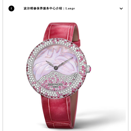
安徽省蚌埠市蚌山区淮河路波尔售后服务中心（需提前预约）
1
波尔维修保养服务中心介绍 | Lange
安徽省亳州市谯城区魏武大道波尔售后服务中心（需提前预约）
安徽省池州市贵池区长江路波尔售后服务中心（需提前预约）
安徽省滁州市琅琊区南谯北路波尔售后服务中心（需提前预约）
安徽省阜阳市颍州区颍州北路波尔售后服务中心（需提前预约）
安徽省淮北市相山区淮海路波尔售后服务中心（需提前预约）
安徽省淮南市田家庵区国庆中路波尔售后服务中心（需提前预约）
安徽省黄山市屯溪区黄山西路波尔售后服务中心（需提前预约）
安徽省六安市金安区解放中路波尔售后服务中心（需提前预约）
安徽省马鞍山市雨山区湖南西路波尔售后服务中心（需提前预约）
安徽省宿州市埇桥区人民中路波尔售后服务中心（需提前预约）
安徽省铜陵市铜官区石城大道波尔售后服务中心（需提前预约）
安徽省芜湖市镜湖区中山路步行街波尔售后服务中心（需提前预约）
安徽省宣城市宣州区叠嶂西路波尔售后服务中心（需提前预约）
福建省龙岩市新罗区九一南路波尔售后服务中心（需提前预约）
福建省南平市建阳区人民西路波尔售后服务中心（需提前预约）