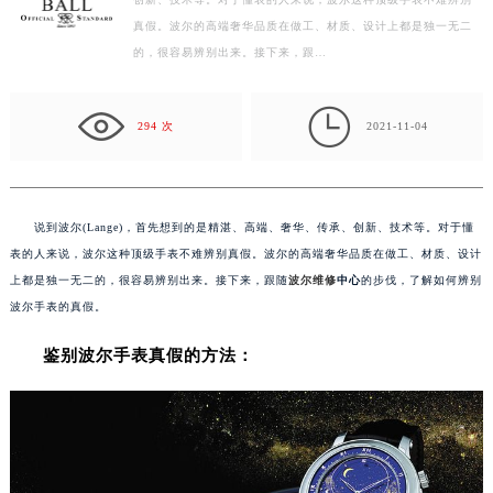
创新、技术等。对于懂表的人来说，波尔这种顶级手表不难辨别
常州市新北区龙锦路1590号现代传媒中心写字楼5号楼10层1008室（需提前预约）
真假。波尔的高端奢华品质在做工、材质、设计上都是独一无二
徐州市鼓楼区淮海东路29号苏宁广场IFC国际金融中心写字楼35层3508室（需提前预约）
的，很容易辨别出来。接下来，跟…
扬州市邗江区国展路29号星耀天地写字楼1号楼18层1803室（需提前预约）
盐城市盐都区世纪大道5号盐城金融城写字楼1号楼16层1604室（需提前预约）

泰州市海陵区永定东路399号置地商务中心东塔写字楼（华润万象城）17层1706室（需提前预约）
294 次
2021-11-04
宁波市江北区大闸南路500号来福士广场办公楼20层2009室（需提前预约）
杭州市上城区钱江路1366号华润大厦写字楼A座5层503-5室（需提前预约）
金华市金东区东市南街777号金华万达广场写字楼4号楼22层2209室（需提前预约）
说到波尔(Lange)，首先想到的是精湛、高端、奢华、传承、创新、技术等。对于懂
绍兴市越城区胜利东路379号世茂天际中心写字楼8层805室（需提前预约）
表的人来说，波尔这种顶级手表不难辨别真假。波尔的高端奢华品质在做工、材质、设计
嘉兴市南湖区广益路705号嘉兴世界贸易中心写字楼A座13层1304室（需提前预约）
上都是独一无二的，很容易辨别出来。接下来，跟随
波尔维修
中心
的步伐，了解如何辨别
波尔手表的真假。
南昌市红谷滩新区红谷中大道998号绿地双子塔（中央广场）A1座办公楼14层07室（需提前预约）
济南市历下区经十路11111号华润中心写字楼（万象城）15层1508室（需提前预约）
鉴别波尔手表真假的方法：
广州市天河区天河路230号万菱汇国际中心写字楼A塔7层704室（需提前预约）
广州市越秀区环市东路371-375号世界贸易中心大厦南塔写字楼15层07室（需提前预约）
深圳市罗湖区深南东路5001号华润大厦写字楼17层1701室（需提前预约）
惠州市惠城区江北文昌一路7号华贸大厦写字楼1座30层05室（需提前预约）