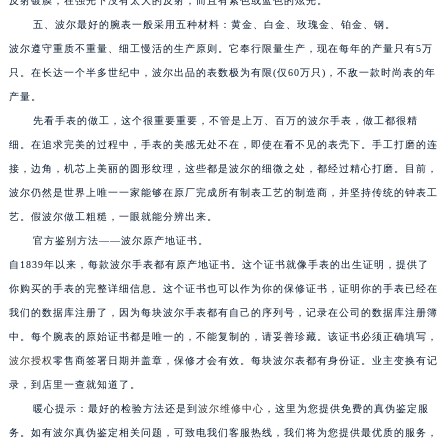
反射镀膜，在强光下没有太大的反射，而且有紫色或蓝色的炫光。
南通市崇川区工农路57号圆融广场写字楼16层1603室（需提前预约）
五、波尔最好的腕表一般采用五种材料：黄金、白金、玫瑰金、铂金、钢。
苏州市苏州工业园区星港街199号苏州中心办公楼C座22层08室（需提前预约）
波尔遵守重质不重量、细工慢活的生产原则。它奉行限量生产，现在每年的产量只有5万
武汉市江汉区解放大道686号世界贸易大厦38层09室（需提前预约）
只。在长达一个半多世纪中，波尔出品的表数极为有限(仅60万只)，不敌一款时尚表的年
南宁市青秀区金湖路59号地王大厦12楼1224室（需提前预约）
产量。
合肥市蜀山区潜山路111号万象城华润大厦B座12楼03室（需提前预约）
先看手表的做工，这个很重要重要，不管是上万、百万的波尔手表，做工都很精
泉州市丰泽区宝洲路729号浦西万达中心写字楼A座7楼709室（需提前预约）
细。在追求完美的过程中，手表的美感无处不在，即使在看不见的表壳下。手工打磨的连
接，边角，机芯上美丽的圆形纹理，这些都是波尔的细微之处，都经过精心打磨。目前，
青岛市南区山东路6号华润大厦B座22层04室（需提前预约）
波尔仍然是世界上唯一一家能够在原厂完成所有制表工艺的制造商，并坚持传统的钟表工
烟台市芝罘区胜利路139号万达金融中心A座907室（需提前预约）
艺。假波尔做工粗糙，一眼就能分辨出来。
长春市朝阳区西安大路727号中银大厦A座(旺进大厦)18层09室（需提前预约）
官方鉴别方法——波尔原产地证书。
贵阳市南明区都司高架桥路33号亨特国际金融中心14楼14D（需提前预约）
自1839年以来，每款波尔手表都有原产地证书。这个证书就像手表的出生证明，提供了
昆明市盘龙区北京路928号同德昆明广场写字楼10层06室（需提前预约）
你购买的手表的完整详细信息。这个证书也可以作为你的保修证书，证明你的手表已经在
石家庄市长安区中山东路39号勒泰中心写字楼B座13层07室（需提前预约）
我们的数据库注册了，因为每块波尔手表都有自己的序列号，记录在公司的数据库注册簿
中。每个腕表的原始证书都是唯一的，不能复制的，请妥善珍藏。该证书必须正确填写，
西安市碑林区南关正街88号华侨城长安国际中心E座6楼10室（需提前预约）
波尔授权
零售商签署日期并盖章，保修才会有效。每块波尔表都有身份证。业主变换有记
海口市龙华区金贸东路5号海口华润大厦B座17层1707室（需提前预约）
录，到店里一查就知道了。
唐山市路南区新华东道100号万达广场写字楼A座10层1002室（需提前预约）
暖心提示：最好的检验方法还是到
波尔维修中心
，这里为您提供免费的真伪鉴定服
台州市椒江区东海大道1800号腾达中心东1幢20楼2002室（需提前预约）