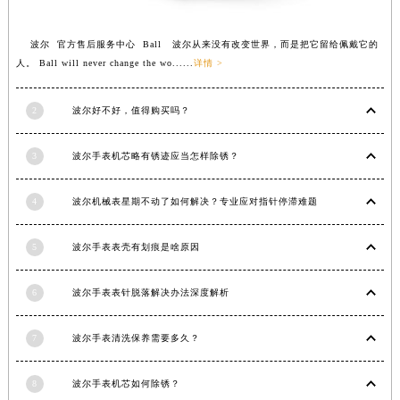
福建省宁德市蕉城区天湖东路波尔售后服务中心（需提前预约）
福建省莆田市城厢区霞林街道荔华东大道波尔售后服务中心（需提前预约）
波尔 官方售后服务中心 Ball 波尔从来没有改变世界，而是把它留给佩戴它的
福建省三明市三元区东乾二路波尔售后服务中心（需提前预约）
人。 Ball will never change the wo......
详情 >
福建省漳州市龙文区步港路波尔售后服务中心（需提前预约）
江苏省常州市新北区龙锦路1590号现代传媒中心5号楼10层1008室波尔售后服务中心（需提前预约）
2
波尔好不好，值得购买吗？
江苏省淮安市清江浦区淮海北路波尔售后服务中心（需提前预约）
江苏省连云港市海州区通灌北路波尔售后服务中心（需提前预约）
3
波尔手表机芯略有锈迹应当怎样除锈？
江苏省南京市秦淮区中山南路1号南京中心22层22-C1-C3室波尔售后服务中心（需提前预约）
江苏省宿迁市宿城区西湖路波尔售后服务中心（需提前预约）
4
波尔机械表星期不动了如何解决？专业应对指针停滞难题
江苏省泰州市海陵区永定东路399号置地商务中心东塔（华润万象城）17层1706室波尔售后服务中心（需提前预约）
5
波尔手表表壳有划痕是啥原因
江苏省徐州市鼓楼区淮海东路29号苏宁广场IFC国际金融中心35层3508室波尔售后服务中心（需提前预约）
江苏省盐城市盐都区世纪大道5号盐城金融城写字楼1号楼16层1604室波尔售后服务中心（需提前预约）
6
波尔手表表针脱落解决办法深度解析
江苏省扬州市邗江区国展路29号星耀天地写字楼1号楼18层1803室波尔售后服务中心（需提前预约）
江苏省镇江市京口区中山东路波尔售后服务中心（需提前预约）
7
波尔手表清洗保养需要多久？
江西省抚州市临川区赣东大道波尔售后服务中心（需提前预约）
江西省赣州市章贡区文清路波尔售后服务中心（需提前预约）
8
波尔手表机芯如何除锈？