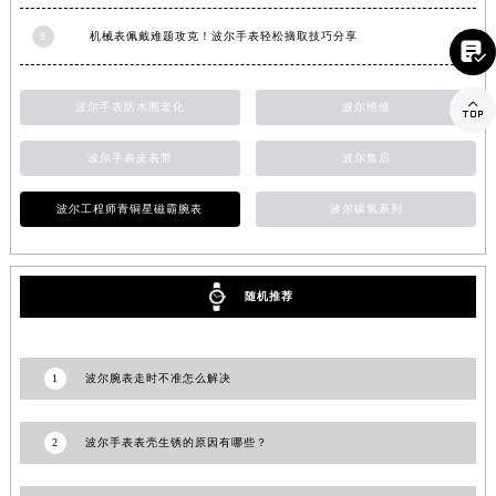
江西省吉安市吉州区井冈山大道波尔售后服务中心（需提前预约）

江西省景德镇市珠山区珠山中路波尔售后服务中心（需提前预约）
9
机械表佩戴难题攻克！波尔手表轻松摘取技巧分享
江西省九江市浔阳区浔阳路波尔售后服务中心（需提前预约）

江西省南昌市红谷滩新区红谷中大道998号绿地双子塔（中央广场）A1座办公楼14层1407室波尔售后服务中心（需提前预约）
波尔手表防水圈老化
波尔维修
江西省萍乡市安源区萍安北大道与康庄路交叉口波尔售后服务中心（需提前预约）
江西省上饶市信州区滨江西路波尔售后服务中心（需提前预约）
波尔手表皮表带
波尔售后
江西省新余市渝水区北湖西路波尔售后服务中心（需提前预约）
波尔工程师青铜星磁霸腕表
波尔碳氢系列
江西省宜春市袁州区中山中路波尔售后服务中心（需提前预约）
江西省鹰潭市月湖区胜利东路波尔售后服务中心（需提前预约）
山东省德州市德城区东风中路波尔售后服务中心（需提前预约）
随机推荐
山东省东营市东营区济南路波尔售后服务中心（需提前预约）
山东省济南市历下区经十路11111号华润中心写字楼（万象城）15层1508室波尔售后服务中心（需提前预约）
山东省济宁市任城区太白楼路波尔售后服务中心（需提前预约）
1
波尔腕表走时不准怎么解决
山东省莱芜市文化南路8号银座商城名表维修一楼名表维修波尔售后服务中心（需提前预约）
山东省临沂市兰山区解放路波尔售后服务中心（需提前预约）
2
波尔手表表壳生锈的原因有哪些？
山东省日照市东港区烟台路波尔售后服务中心（需提前预约）