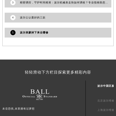
山东省泰安市泰山区财源街道泰山大街波尔售后服务中心（需提前预约）
3
精密调控，守护时间精准：波尔机械表走快如何调校？专业指南助您解决
山东省威海市环翠区新威海路89号振华商厦一楼名表维修波尔售后服务中心（需提前预约）
山东省潍坊市奎文区东风东街波尔售后服务中心（需提前预约）
4
波尔公认最好的三款
山东省枣庄市滕州市北辛路与善国路交叉口波尔售后服务中心（需提前预约）
山东省淄博市张店区金晶大道波尔售后服务中心（需提前预约）
5
波尔表蒙掉下来去哪修
上海市黄浦区南京东路299号宏伊国际广场写字楼8层806室波尔售后服务中心（需提前预约）
上海市徐汇区虹桥路3号港汇中心2座37层3705室波尔售后服务中心（需提前预约）
浙江省杭州市上城区钱江路1366号华润大厦A座5层503-5室波尔售后服务中心（需提前预约）
浙江省湖州市吴兴区劳动路波尔售后服务中心（需提前预约）
浙江省嘉兴市南湖区广益路705号嘉兴世界贸易中心A座13层1304室波尔售后服务中心（需提前预约）
轻轻滑动下方栏目探索更多精彩内容
浙江省金华市金东区东市南街777号金华万达广场4号楼22楼2209室波尔售后服务中心（需提前预约）
浙江省丽水市莲都区解放街波尔售后服务中心（需提前预约）
波尔中国区服
浙江省宁波市江北区大闸南路500号来福士广场办公楼20层2009室波尔售后服务中心（需提前预约）
浙江省衢州市柯城区上街波尔售后服务中心（需提前预约）
北京波尔维修
浙江省绍兴市越城区胜利东路379号世茂天际中心写字楼8层805室波尔售后服务中心（需提前预约）
未尝恐惧,未算拥有过梦想
浙江省舟山市定海区解放东路波尔售后服务中心（需提前预约）
上海波尔维修