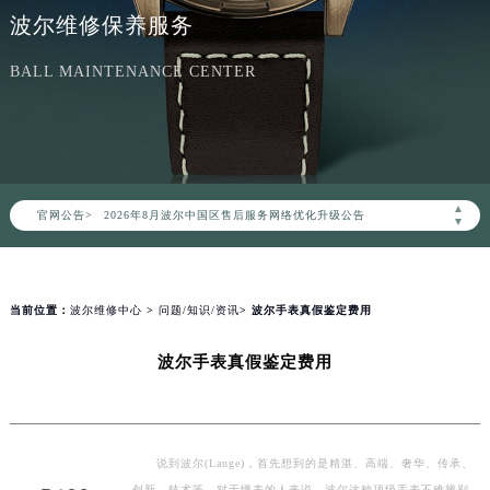
波尔维修保养服务
BALL MAINTENANCE CENTER
2026年8月波尔中国区售后服务网络优化升级公告
▲
官网公告>
2026年8月波尔全国官方售后客户服务热线：400-006-0073
▼
波尔官方全国统一服务热线400-006-0073，服务覆盖中国大陆、香港、澳门、台湾全部区域（非大陆需加拨“+86”）
2026年8月波尔售后服务中心最新网点地址：
北京市朝阳区建国门外大街甲6号华熙国际中心写字楼D座11层1102室（北京总部）（需提前预约）
当前位置：
波尔维修中心
>
问题/知识/资讯
> 波尔手表真假鉴定费用
北京市东城区东长安街1号东方广场写字楼W3座6层602室（需提前预约）
波尔手表真假鉴定费用
天津市和平区赤峰道136号天津国际金融中心写字楼26层2603室（需提前预约）
上海市徐汇区虹桥路3号港汇中心写字楼2座37层3705室（需提前预约）
上海市黄浦区南京东路299号宏伊国际广场写字楼8层806室（需提前预约）
南京市秦淮区中山南路1号（新街口）南京中心写字楼22层C1-1室（需提前预约）
说到波尔(Lange)，首先想到的是精湛、高端、奢华、传承、