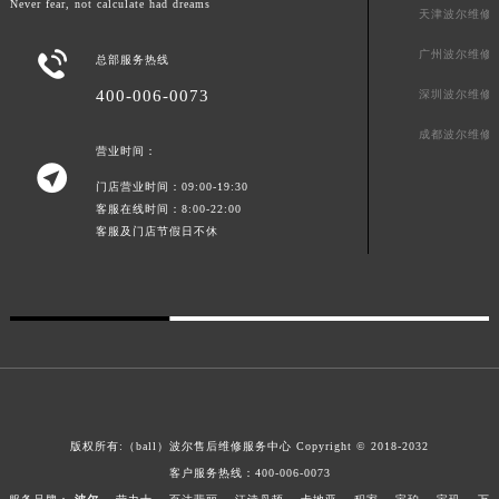
澳门特别行政区大堂区议事亭前地（新马路）波尔售后服务中心（需提前预约）
Never fear, not calculate had dreams
天津波尔维修
澳门特别行政区风顺堂区南湾大马路波尔售后服务中心（需提前预约）
广州波尔维修

总部服务热线
澳门特别行政区花地玛堂区关闸广场波尔售后服务中心（需提前预约）
400-006-0073
深圳波尔维修
澳门特别行政区花王堂区大三巴商圈波尔售后服务中心（需提前预约）
澳门特别行政区嘉模堂区官也街波尔售后服务中心（需提前预约）
成都波尔维修
营业时间：
澳门省路氹城市金光大道波尔售后服务中心（需提前预约）

门店营业时间：09:00-19:30
澳门特别行政区望德堂区塔石广场波尔售后服务中心（需提前预约）
客服在线时间：8:00-22:00
福建省福州市鼓楼区五四路128-1号恒力城写字楼15层03室波尔售后服务中心（需提前预约）
客服及门店节假日不休
福建省厦门市思明区湖滨东路95号万象城华润大厦B座11层1104室波尔售后服务中心（需提前预约）
广东省潮州市潮安区新风路与潮汕路交汇处波尔售后服务中心（需提前预约）
广东省广州市天河区天河路230号万菱汇国际中心A塔7层704室波尔售后服务中心（需提前预约）
广东省广州市越秀区环市东路371-375号世界贸易中心大厦南塔15层1507室波尔售后服务中心（需提前预约）
广东省河源市源城区越王大道波尔售后服务中心（需提前预约）
广东省惠州市惠城区江北文昌一路7号华贸大厦1座30层3005室波尔售后服务中心（需提前预约）
广东省江门市蓬江区广场西路波尔售后服务中心（需提前预约）
版权所有:（ball）
波尔售后维修服务中心
Copyright © 2018-2032
广东省揭阳市榕城进贤门步行街波尔售后服务中心（需提前预约）
客户服务热线：400-006-0073