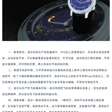
厦门市思明区湖滨东路95号华润大厦写字楼B座11层1104室（需提前预约）
福州市鼓楼区五四路128-1号恒力城写字楼15层03室（需提前预约）
成都市锦江区人民东路6号SAC东原中心写字楼24层2406B室（需提前预约）
重庆市江北区观音桥步行街2号融恒时代广场写字楼9层902室（需提前预约）
长沙市芙蓉区定王台街道建湘路393号世茂环球金融中心写字楼（芙蓉广场）10层13室（需提前预约）
郑州市二七区铭功路10号华润大厦写字楼29层2905室（需提前预约）
太原市迎泽区解放路15号亨得利名表服务中心（品牌授权店）3层整层（需提前预约）
沈阳市沈河区中街路137号亨得利名表服务中心（品牌授权店）1层整层（需提前预约）
一、检查机芯。波尔目前生产的机械表中，95%以上是透底设计，无论是女表还是男
沈阳市沈河区中街路83号亨得利名表服务中心（品牌授权店）1层整层（需提前预约）
表，自动还是手动，可以根据透底后盖看到机芯。打开后盖，波尔机芯打磨石精细，可用
乌鲁木齐市天山区红山路26号时代广场（CCMALL）C座17层17-B（需提前预约）
放大镜观看，并对照机芯图，网上有波尔手表的机芯图。
二、根据手表的外观，几乎所有的波尔在腕表的后盖上基本上都没有任何品牌标志
温州市鹿城区锦绣路1067号置信广场10层1015室（需提前预约）
或型号，除了少量的限量款腕表背后有字，其余99%以上的款式字符和logo在机芯上。而
哈尔滨市道里区友谊西路600号富力中心T2座写字楼29层03室（需提前预约）
且冒牌波尔手表后盖上刻有的图案和字母大多非常粗大模糊，不明壳号和机芯号。
大连市中山区人民路15号国际金融大厦7层G室（需提前预约）
三、波尔从生产陀飞轮腕表开始，就没有把陀飞轮装置暴露在表盘上，首先是低调
佛山市禅城区季华五路57号万科金融中心C座12层1205室（需提前预约）
的品牌精神，其次是从陀飞轮装置的利益出发。
东莞市东城街道鸿福东路1号民盈国贸中心T1写字楼9层907室（需提前预约）
四、观察表蒙，波尔一般采用蓝宝石表镜。一般而言，假表不会在表镜上镀反射
无锡市梁溪区人民中路139号恒隆广场写字楼1座11层1104室（需提前预约）
层，在光线下反射严重，虽然滴水不化，但只要用紫外线照射，反射极为严重。真表由于