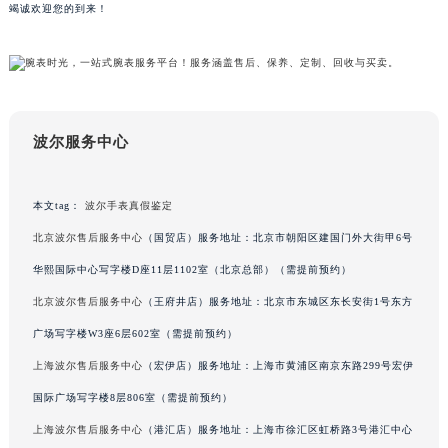
务。如有波尔真伪鉴定相关问题，可致电我们客服热线，我们将为您提供最优质的服务，
内蒙古自治区呼和浩特市玉泉区大学西街70号华润万象城写字楼（鄂尔多斯大厦）23层2326室（需提前预约）
竭诚欢迎您的到来！
甘肃省兰州市七里河区西津西路16号兰州中心写字楼21层2102室（需提前预约）
重庆市解放碑渝中区民权路28号英利国际金融中心写字楼20层01室（需提前预约）
黑龙江省大庆市萨尔图区会战大街波尔售后服务中心（需提前预约）
黑龙江省鹤岗市向阳区红军路波尔售后服务中心（需提前预约）
波尔服务中心
黑龙江省黑河市爱辉区中央街波尔售后服务中心（需提前预约）
黑龙江省鸡西市鸡冠区红军路波尔售后服务中心（需提前预约）
黑龙江省佳木斯市向阳区长安路波尔售后服务中心（需提前预约）
本文tag：
波尔手表真假鉴定
黑龙江省牡丹江市东安区太平路波尔售后服务中心（需提前预约）
北京波尔售后服务中心
（国贸店）服务地址：北京市朝阳区建国门外大街甲6号
黑龙江省七台河市桃山区大同街波尔售后服务中心（需提前预约）
华熙国际中心写字楼D座11层1102室（北京总部）（需提前预约）
黑龙江省齐齐哈尔市龙沙区龙华路波尔售后服务中心（需提前预约）
北京波尔售后服务中心
（王府井店）服务地址：北京市东城区东长安街1号东方
黑龙江省双鸭山市尖山区新兴大街波尔售后服务中心（需提前预约）
广场写字楼W3座6层602室（需提前预约）
黑龙江省绥化市北林区新华街与康庄路交叉口波尔售后服务中心（需提前预约）
黑龙江省伊春市伊美区通河路波尔售后服务中心（需提前预约）
上海波尔售后服务中心
（宏伊店）服务地址：上海市黄浦区南京东路299号宏伊
吉林省白城市洮北区明仁南街波尔售后服务中心（需提前预约）
国际广场写字楼8层806室（需提前预约）
吉林省白山市浑江区浑江大街波尔售后服务中心（需提前预约）
上海波尔售后服务中心
（港汇店）服务地址：上海市徐汇区虹桥路3号港汇中心