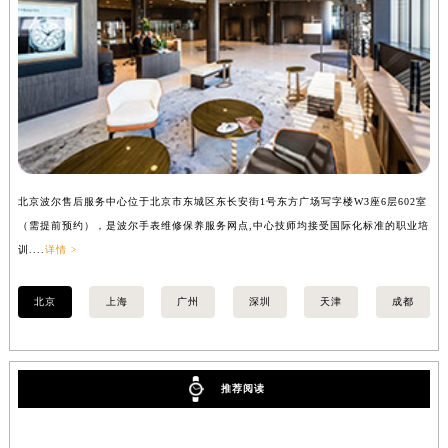
内蒙古自治区乌兰察布市集宁区恩和大街波尔售后服务中心（需提前预约）
内蒙古自治区锡林郭勒盟市锡林浩特市光明街与额尔敦路交叉口波尔售后服务中心（需提前预约）
内蒙古自治区兴安盟市乌兰浩特市兴安大街波尔售后服务中心（需提前预约）
山西省大同市平城区迎宾街波尔售后服务中心（需提前预约）
山西省晋城市城区黄华街波尔售后服务中心（需提前预约）
山西省晋中市榆次区顺城街波尔售后服务中心（需提前预约）
山西省临汾市尧都区解放路波尔售后服务中心（需提前预约）
山西省吕梁市离石区永宁中路与建设街交叉口波尔售后服务中心（需提前预约）
北京波尔售后服务中心位于北京市东城区东长安街1号东方广场写字楼W3座6层602室
上
山西省朔州市朔城区怡西路与鄯阳西街交汇处波尔售后服务中心（需提前预约）
（需提前预约），是波尔手表维修保养服务网点,中心技师均接受国际化标准的职业培
（
训....
详情 >
训..
山西省忻州市忻府区和平东街与七一南路交叉口波尔售后服务中心（需提前预约）
山西省阳泉市郊区平阳东街与新城大道交叉口波尔售后服务中心（需提前预约）
北京
上海
广州
深圳
天津
成都
山西省运城市盐湖区河东街波尔售后服务中心（需提前预约）
山西省长治市潞州区英雄中路波尔售后服务中心（需提前预约）
山西省太原市迎泽区迎泽街道解放路15号亨得利名表维修授权店3楼波尔售后服务中心（需提前预约）
推荐阅读
天津市和平区赤峰道136号天津国际金融中心26层2603室波尔售后服务中心（需提前预约）
安徽省安庆市迎江区人民路波尔售后服务中心（需提前预约）