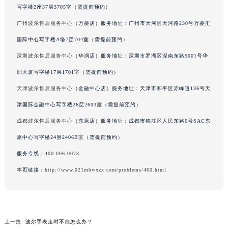
吉林省吉林市船营区河南街波尔售后服务中心（需提前预约）
写字楼2座37层3705室（需提前预约）
吉林省辽源市龙山区人民大街波尔售后服务中心（需提前预约）
广州波尔售后服务中心
（万菱店）服务地址：广州市天河区天河路230号万菱汇
吉林省梅河口市新华街道梅河大街波尔售后服务中心（需提前预约）
国际中心写字楼A塔7层704室（需提前预约）
吉林省四平市铁东区紫气大路与南九经街交汇处波尔售后服务中心（需提前预约）
深圳波尔售后服务中心
（华润店）服务地址：深圳市罗湖区深南东路5001号华
吉林省松原市宁江区五环大街波尔售后服务中心（需提前预约）
吉林省通化市东昌区环通乡江南大街波尔售后服务中心（需提前预约）
润大厦写字楼17层1701室（需提前预约）
吉林省延边市延吉市解放路波尔售后服务中心（需提前预约）
天津波尔售后服务中心
（金融中心店）服务地址：天津市和平区赤峰道136号天
辽宁省鞍山市铁东区站前街波尔售后服务中心（需提前预约）
津国际金融中心写字楼26层2603室（需提前预约）
辽宁省本溪市平山区胜利路波尔售后服务中心（需提前预约）
成都波尔售后服务中心
（东原店）服务地址：成都市锦江区人民东路6号SAC东
辽宁省朝阳市双塔区新华路波尔售后服务中心（需提前预约）
原中心写字楼24层2406B室（需提前预约）
辽宁省丹东市振兴区七经街波尔售后服务中心（需提前预约）
服务专线：
400-006-0073
辽宁省抚顺市新抚区东一路波尔售后服务中心（需提前预约）
本页链接：
http://www.021mbwxzx.com/problems/460.html
辽宁省阜新市海州区解放大街波尔售后服务中心（需提前预约）
辽宁省葫芦岛市连山区中央路波尔售后服务中心（需提前预约）
辽宁省锦州市古塔区中央大街波尔售后服务中心（需提前预约）
辽宁省辽阳市白塔区新运大街波尔售后服务中心（需提前预约）