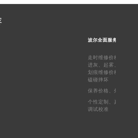
提前预约）
容
波尔全面服务
走时维修价格、
走快
进灰、
起雾、
生锈维
划痕维修价格、
表壳
磕碰摔坏
保养价格、
外观维护
个性定制、
真假鉴定
调试校准