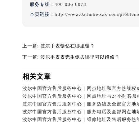
服务专线：
400-006-0073
吉林省松原市宁江区五环大街波尔售
本页链接：
http://www.021mbwxzx.com/problems
吉林省通化市东昌区环通乡江南大街
吉林省延边市延吉市解放路波尔售后
辽宁省鞍山市铁东区站前街波尔售后
辽宁省本溪市平山区胜利路波尔售后
上一篇:
波尔手表镶钻在哪里镶？​
辽宁省朝阳市双塔区新华路波尔售后
下一篇:
波尔手表表壳生锈去哪里可以维修？
辽宁省丹东市振兴区七经街波尔售后
辽宁省抚顺市新抚区东一路波尔售后
相关文章
辽宁省阜新市海州区解放大街波尔售
辽宁省葫芦岛市连山区中央路波尔售
辽宁省锦州市古塔区中央大街波尔售
辽宁省辽阳市白塔区新运大街波尔售
辽宁省盘锦市兴隆台区石油大街波尔
辽宁省铁岭市银州区南马路波尔售后
辽宁省营口市站前区市府路与渤海大
辽宁省沈阳市沈河区中街路137号亨