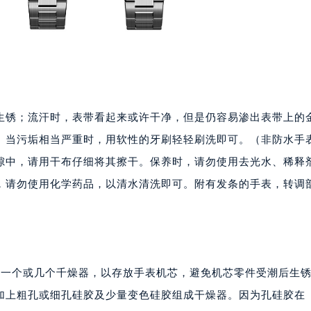
号世茂环球金融中心写字楼（芙蓉广场）10层13室（需提前预约
楼29层2905室（需提前预约）
表服务中心（品牌授权店）3层整层（需提前预约）
表服务中心（品牌授权店）1层整层（需提前预约）
表服务中心（品牌授权店）1层整层（需提前预约）
（CCMALL）C座17层17-B（需提前预约）
生锈；流汗时，表带看起来或许干净，但是仍容易渗出表带上的
10层1015室（需提前预约）
。当污垢相当严重时，用软性的牙刷轻轻刷洗即可。（非防水手
心T2座写字楼29层03室（需提前预约）
隙中，请用干布仔细将其擦干。保养时，请勿使用去光水、稀释
厦7层G室（需提前预约）
，请勿使用化学药品，以清水清洗即可。附有发条的手表，转调
心C座12层1205室（需提前预约）
。
中心T1写字楼9层907室（需提前预约）
写字楼1座11层1104室（需提前预约）
楼16层1603室（需提前预约）
中心办公楼C座22层08室（需提前预约）
有一个或几个千燥器，以存放手表机芯，避免机芯零件受潮后生
大厦38层09室（需提前预约）
加上粗孔或细孔硅胶及少量变色硅胶组成干燥器。因为孔硅胶在
楼1224室（需提前预约）