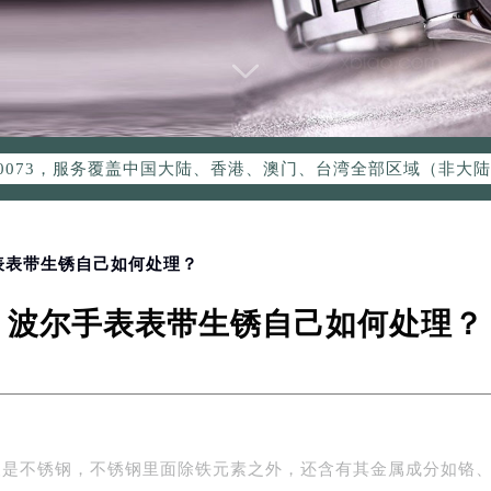
优化升级公告
：400-006-0073
6-0073，服务覆盖中国大陆、香港、澳门、台湾全部区域（非大陆需
点地址：
国际中心写字楼D座11层1102室（北京总部）（需提前预约）
字楼W3座6层602室（需提前预约）
手表表带生锈自己如何处理？
融中心写字楼26层2603室（需提前预约）
2座37层3705室（需提前预约）
波尔手表表带生锈自己如何处理？
际广场写字楼8层806室（需提前预约）
南京中心写字楼22层C1-1室（需提前预约）
中心写字楼5号楼10层1008室（需提前预约）
FC国际金融中心写字楼35层3508室（需提前预约）
楼1号楼18层1803室（需提前预约）
便是不锈钢，不锈钢里面除铁元素之外，还含有其金属成分如铬
字楼1号楼16层1604室（需提前预约）