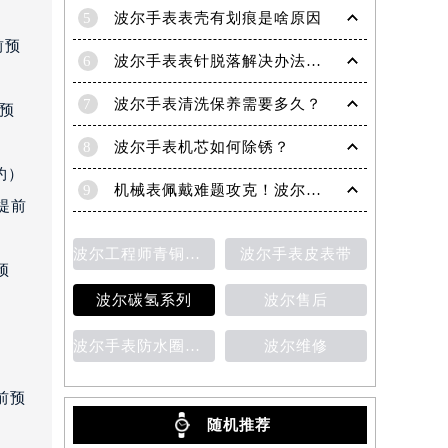
5
波尔手表表壳有划痕是啥原因
前预
6
波尔手表表针脱落解决办法深度解析
7
波尔手表清洗保养需要多久？
前预
8
波尔手表机芯如何除锈？
约）
9
机械表佩戴难题攻克！波尔手表轻松摘取技巧分享
提前
波尔工程师青铜星磁霸腕表
波尔手表皮表带
预
波尔碳氢系列
波尔售后
室
波尔手表防水圈老化
波尔维修
前预
随机推荐