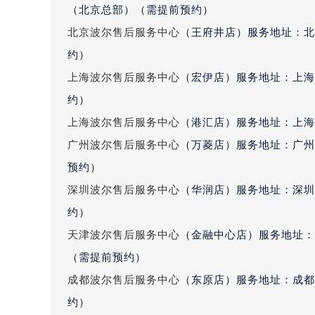
（北京总部）（需提前预约）
黑龙江省鹤岗市向阳区红军路波尔售
北京波尔售后服务中心
（王府井店）服务地址：北
黑龙江省黑河市爱辉区中央街波尔售
黑龙江省鸡西市鸡冠区红军路波尔售
约）
黑龙江省佳木斯市向阳区长安路波尔
上海波尔售后服务中心
（宏伊店）服务地址：上海
黑龙江省牡丹江市东安区太平路波尔
约）
黑龙江省七台河市桃山区大同街波尔
上海波尔售后服务中心
（港汇店）服务地址：上海市
黑龙江省齐齐哈尔市龙沙区龙华路波
广州波尔售后服务中心
（万菱店）服务地址：广州
黑龙江省双鸭山市尖山区新兴大街波
预约）
黑龙江省绥化市北林区新华街与康庄
深圳波尔售后服务中心
（华润店）服务地址：深圳市
黑龙江省伊春市伊美区通河路波尔售
吉林省白城市洮北区明仁南街波尔售
约）
吉林省白山市浑江区浑江大街波尔售
天津波尔售后服务中心
（金融中心店）服务地址：天
吉林省吉林市船营区河南街波尔售后
（需提前预约）
吉林省辽源市龙山区人民大街波尔售
成都波尔售后服务中心
（东原店）服务地址：成都市
吉林省梅河口市新华街道梅河大街波
约）
吉林省四平市铁东区紫气大路与南九