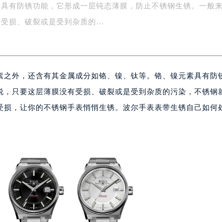
素具有防锈功能，它形成一层钝态薄膜，防止不锈钢生锈。一般
务中心东塔写字楼（华润万象城）17层1706室（需提前预约）
有受损、破裂或是受到杂质的…
场办公楼20层2009室（需提前预约）
写字楼A座5层503-5室（需提前预约）
广场写字楼4号楼22层2209室（需提前预约）
际中心写字楼8层805室（需提前预约）
素之外，还含有其金属成分如铬、镍、钛等。铬、镍元素具有防
易中心写字楼A座13层1304室（需提前预约）
说，只要这层薄膜没有受损、破裂或是受到杂质的污染，不锈钢
绿地双子塔（中央广场）A1座办公楼14层07室（需提前预约）
心写字楼（万象城）15层1508室（需提前预约）
受损，让你的不锈钢手表悄悄生锈。波尔手表表带生锈自己如何
际中心写字楼A塔7层704室（需提前预约）
世界贸易中心大厦南塔写字楼15层07室（需提前预约）
厦写字楼17层1701室（需提前预约）
厦写字楼1座30层05室（需提前预约）
字楼B座11层1104室（需提前预约）
写字楼15层03室（需提前预约）
心写字楼24层2406B室（需提前预约）
代广场写字楼9层902室（需提前预约）