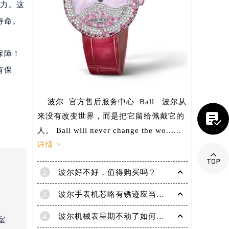
能力。这
寿命。
。
保障！
有保
波尔 官方售后服务中心 Ball 波尔从

来没有改变世界，而是把它留给佩戴它的
人。 Ball will never change the wo......
详情 >

2
波尔好不好，值得购买吗？
提前预约）
3
波尔手表机芯略有锈迹应当怎样除锈？
4
波尔机械表星期不动了如何解决？专业应对指针停滞难题
室