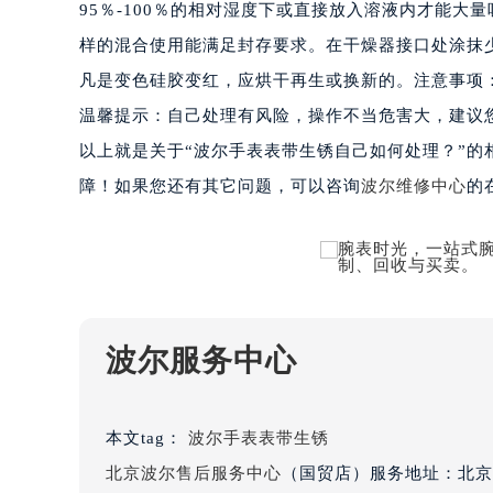
95％-100％的相对湿度下或直接放入溶液内才能大
合肥市蜀山区潜山路111号万象城华润
样的混合使用能满足封存要求。在干燥器接口处涂抹
泉州市丰泽区宝洲路729号浦西万达中
凡是变色硅胶变红，应烘干再生或换新的。注意事项
青岛市南区山东路6号华润大厦B座2
温馨提示：自己处理有风险，操作不当危害大，建议
烟台市芝罘区胜利路139号万达金融中
长春市朝阳区西安大路727号中银大厦
以上就是关于“波尔手表表带生锈自己如何处理？”
贵阳市南明区都司高架桥路33号亨特
障！如果您还有其它问题，可以咨询
波尔维修中心
的
昆明市盘龙区北京路928号同德昆明
石家庄市长安区中山东路39号勒泰中
西安市碑林区南关正街88号华侨城长
海口市龙华区金贸东路5号海口华润大厦
唐山市路南区新华东道100号万达广场
波尔服务中心
台州市椒江区东海大道1800号腾达中
内蒙古自治区呼和浩特市玉泉区大学西
甘肃省兰州市七里河区西津西路16号兰
本文tag：
波尔手表表带生锈
重庆市解放碑渝中区民权路28号英利
北京波尔售后服务中心
（国贸店）服务地址：北京
黑龙江省大庆市萨尔图区会战大街波