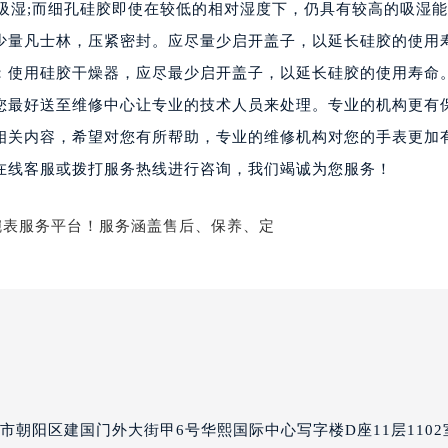
量吸湿;而细孔硅胶即使在较低的相对湿度下，仍具有较高的吸湿
大厦B座12楼03室（需提前预约）
少量凡士林，压紧密封。应尽量少启开盖子，以延长硅胶的使用
心写字楼A座7楼709室（需提前预约）
：使用硅胶干燥器，应尽最少启开盖子，以延长硅胶的使用寿命
2层04室（需提前预约）
您最好送至维修中心让专业的技术人员来处理。专业的机构更有
心A座907室（需提前预约）
A座(旺进大厦)18层09室（需提前预约）
的相关内容，希望对您有所帮助，专业的维修机构对您的手表更加
国际金融中心14楼14D（需提前预约）
在线客服或拨打服务热线进行咨询，我们竭诚为您服务！
广场写字楼10层06室（需提前预约）
心写字楼B座13层07室（需提前预约）
安国际中心E座6楼10室（需提前预约）
B座17层1707室（需提前预约）
写字楼A座10层1002室（需提前预约）
心东1幢20楼2002室（需提前预约）
街70号华润万象城写字楼（鄂尔多斯大厦）23层2326室（需
州中心写字楼21层2102室（需提前预约）
国际金融中心写字楼20层01室（需提前预约）
市朝阳区建国门外大街甲6号华熙国际中心写字楼D座11层1102
尔售后服务中心（需提前预约）