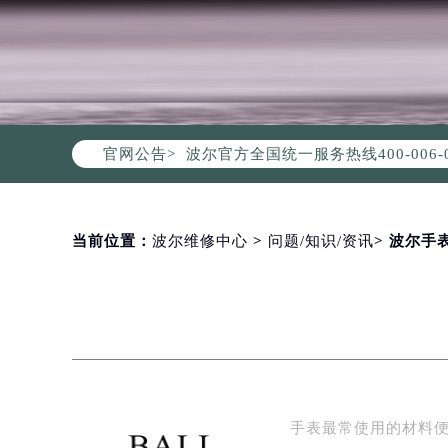
2026年8月波尔中国区售后服务网络
2026年8月波尔全国官方售后客户服务热线
波尔官方全国统一服务热线400-00
官网公告>
2026年8月波尔售后服务中心最新网
北京市朝阳区建国门外大街甲6号华熙
北京市东城区东长安街1号东方广场写
当前位置：
波尔维修中心
>
问题/知识/资讯
> 波尔
天津市和平区赤峰道136号天津国际金
上海市徐汇区虹桥路3号港汇中心写字楼
上海市黄浦区南京东路299号宏伊国
南京市秦淮区中山南路1号（新街口）
常州市新北区龙锦路1590号现代传媒
徐州市鼓楼区淮海东路29号苏宁广场I
扬州市邗江区国展路29号星耀天地写字
手表最常使用的材料
盐城市盐都区世纪大道5号盐城金融城写