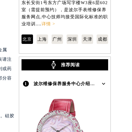
东长安街1号东方广场写字楼W3座6层602
虹桥路3号港
）
室（需提前预约），是波尔手表维修保养
室（需提前
服务网点,中心技师均接受国际化标准的职
服务网点,
业培训....
详情 >
业培训....
详
北京
上海
广州
深圳
天津
成都
金属
表请注
推荐阅读
剂或药
部分容
1
波尔维修保养服务中心介绍 | Lange
锈。硅胶