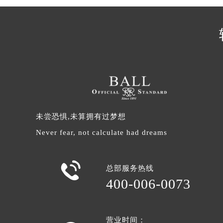
辽宁省沈阳市沈河区中街路83号亨
北京市朝阳区建国门外大街甲6号华熙
北京市东城区东长安街1号王府井东方
河北省保定市竞秀区朝阳北大街北国
内蒙古自治区阿拉善盟市左旗土尔扈
内蒙古自治区巴彦淖尔市临河区新华
内蒙古自治区包头市青山区幸福路甲
内蒙古自治区赤峰市红山区哈达街波
未尝恐惧,未算拥有过梦想
内蒙古自治区鄂尔多斯市东胜区伊金
Never fear, not calculate had dreams
内蒙古自治区呼伦贝尔市海拉尔区中
内蒙古自治区通辽市科尔沁区明仁大

内蒙古自治区乌海市海勃湾区人民南
总部服务热线
内蒙古自治区乌兰察布市集宁区恩和
400-006-0073
内蒙古自治区锡林郭勒盟市锡林浩特
内蒙古自治区兴安盟市乌兰浩特市兴
山西省大同市平城区迎宾街波尔售后
营业时间：