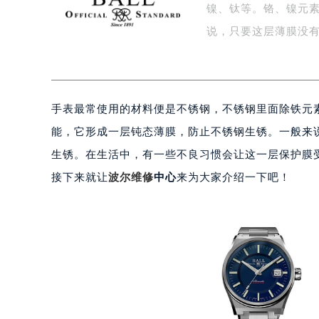
镍、钛等。铬、镍元
泰州市海陵区永定东路399号置地商
说，只要这层薄膜没
宁波市江北区大闸南路500号来福士广
杭州市上城区钱江路1366号华润大厦
金华市金东区东市南街777号金华万达
绍兴市越城区胜利东路379号世茂天
手表最常使用的材料便是不锈钢，不锈钢里面除铁元
嘉兴市南湖区广益路705号嘉兴世界贸
能，它形成一层钝态薄膜，防止不锈钢生锈。一般来
南昌市红谷滩新区红谷中大道998号
济南市历下区经十路11111号华润中
生锈。在生活中，有一些不良习惯会让这一层保护膜
广州市天河区天河路230号万菱汇国
接下来就让
波尔维修
中心
来为大家介绍一下吧！
广州市越秀区环市东路371-375号
深圳市罗湖区深南东路5001号华润大
惠州市惠城区江北文昌一路7号华贸大
厦门市思明区湖滨东路95号华润大厦写
福州市鼓楼区五四路128-1号恒力城
成都市锦江区人民东路6号SAC东原中
重庆市江北区观音桥步行街2号融恒时