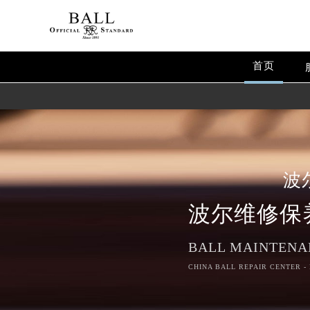
首页
波
波尔维修保
BALL MAINTENA
CHINA BALL REPAIR CENTER -