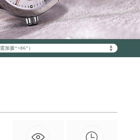
加拨“+86”）
▲
▼

、