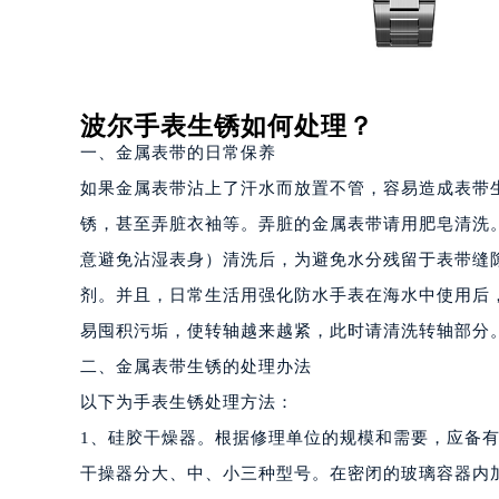
长沙市芙蓉区定王台街道建湘路393
郑州市二七区铭功路10号华润大厦写字
太原市迎泽区解放路15号亨得利名
沈阳市沈河区中街路137号亨得利名
波尔手表生锈如何处理？
沈阳市沈河区中街路83号亨得利名
一、金属表带的日常保养
乌鲁木齐市天山区红山路26号时代广场
如果金属表带沾上了汗水而放置不管，容易造成表带
温州市鹿城区锦绣路1067号置信广场
锈，甚至弄脏衣袖等。弄脏的金属表带请用肥皂清洗
哈尔滨市道里区友谊西路600号富力中
意避免沾湿表身）清洗后，为避免水分残留于表带缝
大连市中山区人民路15号国际金融大
剂。并且，日常生活用强化防水手表在海水中使用后
佛山市禅城区季华五路57号万科金融中
易囤积污垢，使转轴越来越紧，此时请清洗转轴部分
东莞市东城街道鸿福东路1号民盈国贸
二、金属表带生锈的处理办法
无锡市梁溪区人民中路139号恒隆广场
南通市崇川区工农路57号圆融广场写字
以下为手表生锈处理方法：
苏州市苏州工业园区星港街199号苏州
1、硅胶干燥器。根据修理单位的规模和需要，应备
武汉市江汉区解放大道686号世界贸易
干操器分大、中、小三种型号。在密闭的玻璃容器内
南宁市青秀区金湖路59号地王大厦12