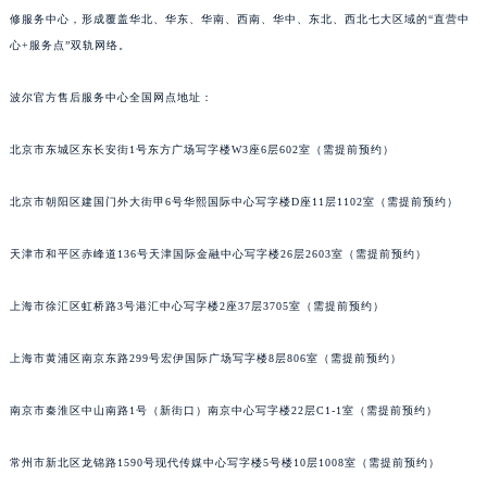
培训，并新增多个城市服务点。截至2026年5月，波尔已在全国范围内设立了官方售后维
修服务中心，形成覆盖华北、华东、华南、西南、华中、东北、西北七大区域的“直营中
心+服务点”双轨网络。
波尔官方售后服务中心全国网点地址：
北京市东城区东长安街1号东方广场写字楼W3座6层602室（需提前预约）
北京市朝阳区建国门外大街甲6号华熙国际中心写字楼D座11层1102室（需提前预约）
天津市和平区赤峰道136号天津国际金融中心写字楼26层2603室（需提前预约）
上海市徐汇区虹桥路3号港汇中心写字楼2座37层3705室（需提前预约）
上海市黄浦区南京东路299号宏伊国际广场写字楼8层806室（需提前预约）
南京市秦淮区中山南路1号（新街口）南京中心写字楼22层C1-1室（需提前预约）
常州市新北区龙锦路1590号现代传媒中心写字楼5号楼10层1008室（需提前预约）