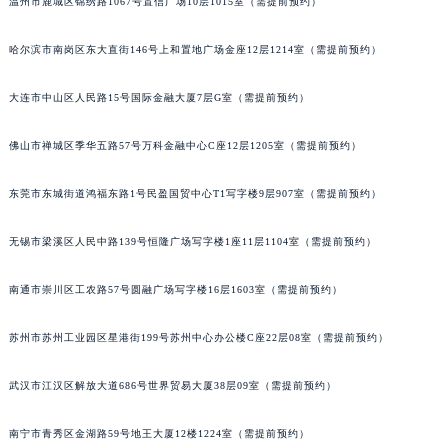
温州市鹿城区锦绣路1067号置信广场10层1015室（需提前预约）
哈尔滨市南岗区东大直街146号上和置地广场金座12层1214室（需提前预约）
大连市中山区人民路15号国际金融大厦7层G室（需提前预约）
佛山市禅城区季华五路57号万科金融中心C座12层1205室（需提前预约）
东莞市东城街道鸿福东路1号民盈国贸中心T1写字楼9层907室（需提前预约）
无锡市梁溪区人民中路139号恒隆广场写字楼1座11层1104室（需提前预约）
南通市崇川区工农路57号圆融广场写字楼16层1603室（需提前预约）
苏州市苏州工业园区星港街199号苏州中心办公楼C座22层08室（需提前预约）
武汉市江汉区解放大道686号世界贸易大厦38层09室（需提前预约）