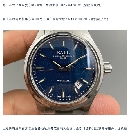
海口市龙华区金贸东路5号海口华润大厦B座17层1707室（需提前预约）
唐山市路南区新华东道100号万达广场写字楼A座10层1002室（需提前预约）