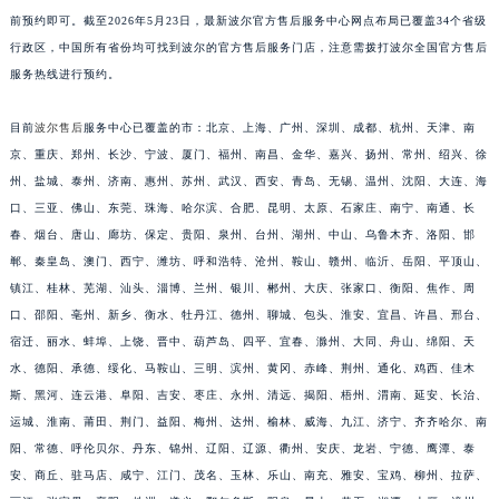
上述所有波尔官方售后服务地址服务范围均为全国，全部可选择到店或邮寄服务，注意提
前预约即可。截至2026年5月23日，最新波尔官方售后服务中心网点布局已覆盖34个省级
行政区，中国所有省份均可找到波尔的官方售后服务门店，注意需拨打波尔全国官方售后
服务热线进行预约。
目前
波尔售后
服务中心已覆盖的市：北京、上海、广州、深圳、成都、杭州、天津、南
京、重庆、郑州、长沙、宁波、厦门、福州、南昌、金华、嘉兴、扬州、常州、绍兴、徐
州、盐城、泰州、济南、惠州、苏州、武汉、西安、青岛、无锡、温州、沈阳、大连、海
口、三亚、佛山、东莞、珠海、哈尔滨、合肥、昆明、太原、石家庄、南宁、南通、长
春、烟台、唐山、廊坊、保定、贵阳、泉州、台州、湖州、中山、乌鲁木齐、洛阳、邯
郸、秦皇岛、澳门、西宁、潍坊、呼和浩特、沧州、鞍山、赣州、临沂、岳阳、平顶山、
镇江、桂林、芜湖、汕头、淄博、兰州、银川、郴州、大庆、张家口、衡阳、焦作、周
口、邵阳、亳州、新乡、衡水、牡丹江、德州、聊城、包头、淮安、宜昌、许昌、邢台、
宿迁、丽水、蚌埠、上饶、晋中、葫芦岛、四平、宜春、滁州、大同、舟山、绵阳、天
水、德阳、承德、绥化、马鞍山、三明、滨州、黄冈、赤峰、荆州、通化、鸡西、佳木
斯、黑河、连云港、阜阳、吉安、枣庄、永州、清远、揭阳、梧州、渭南、延安、长治、
运城、淮南、莆田、荆门、益阳、梅州、达州、榆林、威海、九江、济宁、齐齐哈尔、南
阳、常德、呼伦贝尔、丹东、锦州、辽阳、辽源、衢州、安庆、龙岩、宁德、鹰潭、泰
安、商丘、驻马店、咸宁、江门、茂名、玉林、乐山、南充、雅安、宝鸡、柳州、拉萨、