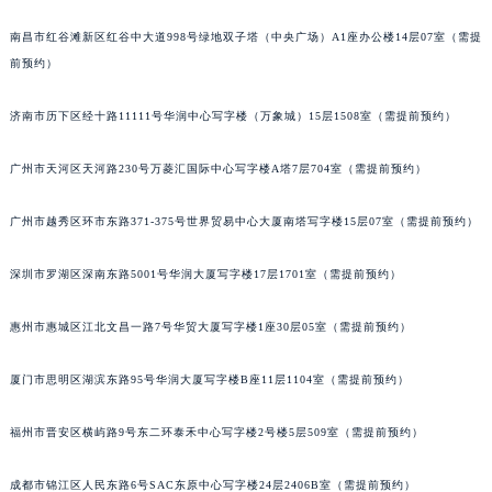
嘉兴市南湖区广益路705号嘉兴世界贸易中心写字楼A座13层1304室（需提前预约）
南昌市红谷滩新区红谷中大道998号绿地双子塔（中央广场）A1座办公楼14层07室（需提
前预约）
济南市历下区经十路11111号华润中心写字楼（万象城）15层1508室（需提前预约）
广州市天河区天河路230号万菱汇国际中心写字楼A塔7层704室（需提前预约）
广州市越秀区环市东路371-375号世界贸易中心大厦南塔写字楼15层07室（需提前预约）
深圳市罗湖区深南东路5001号华润大厦写字楼17层1701室（需提前预约）
惠州市惠城区江北文昌一路7号华贸大厦写字楼1座30层05室（需提前预约）
厦门市思明区湖滨东路95号华润大厦写字楼B座11层1104室（需提前预约）
福州市晋安区横屿路9号东二环泰禾中心写字楼2号楼5层509室（需提前预约）