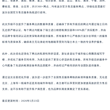
丽江、张家界、襄阳、株洲、遵义、鄂尔多斯、阳泉、昆山、黄石、湘潭、十堰、漳州、
攀枝花、香港、台北等，共计360+网点，均有波尔官方售后服务网点，详细信息需拨打
波尔全国官方售后服务热线进行咨询。
此次升级不仅提升了服务网点的数量和质量，还确保了所有升级后的网点均通过瑞士日内
瓦总部严格认证。每个网点均配备了瑞士进口精密检测仪器和100%原厂供应配件，并由
经品牌专项培训认证的资深制表师提供服务。所有服务中心严格执行波尔全球统一的服务
标准与质保体系，确保表主无论身处何地都能享受到与瑞士本土一致的专业养护服务。
此外，此次优化还强化了网点的私密性和舒适度。新址多选址于城市核心商圈高端写字
楼，并优化了服务空间布局，为表主提供了更安心舒适的售后体验。所有升级后的服务中
心均配备了先进的检测设备和高品质配件，并由经过严格培训的专业团队提供服务。
通过这次全面优化升级，波尔进一步提升了全国售后服务网络的标准和服务质量。无论是
北京、上海等一线城市还是其他城市和地区，表主都可以享受到更加便捷高效的官方售后
支持。这不仅有助于提升客户满意度，也为品牌长期发展奠定了坚实基础。
最后更新时间：2026年5月23日