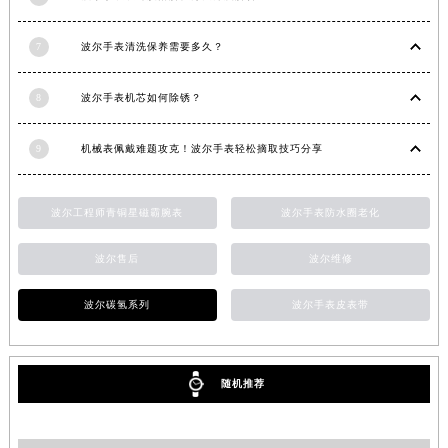
6
波尔手表表针脱落解决办法深度解析
7
波尔手表清洗保养需要多久？
8
波尔手表机芯如何除锈？
9
机械表佩戴难题攻克！波尔手表轻松摘取技巧分享
波尔工程师青铜星磁霸腕表
波尔手表防水圈老化
波尔售后
波尔维修
波尔碳氢系列
波尔手表皮表带
随机推荐