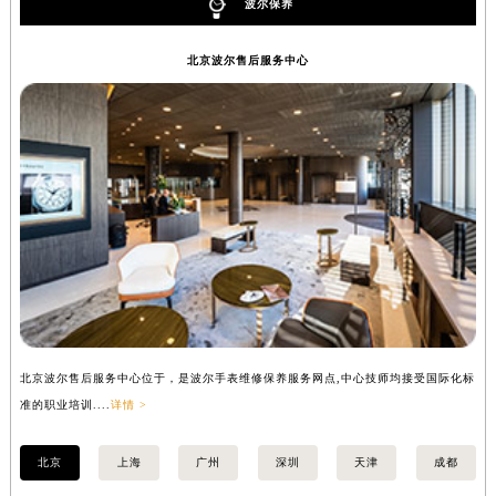
波尔保养
北京波尔售后服务中心
北京波尔售后服务中心位于，是波尔手表维修保养服务网点,中心技师均接受国际化标
上
准的职业培训....
详情 >
准的
北京
上海
广州
深圳
天津
成都