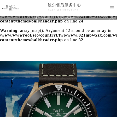
波尔售后服务中心
Warning
: extract() expects parameter 1 to be array, null

BALL MAINTENANCE
given in
/www/wwwroot/seo/countryt/two/www.021mbwxzx.com/w

波尔售后服务中心竭诚为您服务！
content/themes/ball/header.php
on line
24
Warning
: array_map(): Argument #2 should be an array in
/www/wwwroot/seo/countryt/two/www.021mbwxzx.com/w
content/themes/ball/header.php
on line
32