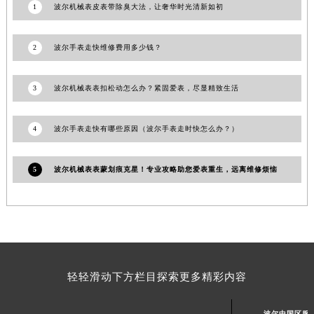
1
波尔机械表皮表带除臭大法，让奢华时光清新如初
2
波尔手表走快维修费用多少钱？
3
波尔机械表表扣松动怎么办？紧固爱表，尽显精致生活
4
波尔手表走快有哪些原因（波尔手表走时快怎么办？）
5
波尔机械表表蒙划痕克星！专业攻略助您爱表重生，远离维修烦恼
轻轻滑动下方栏目探索更多精彩内容