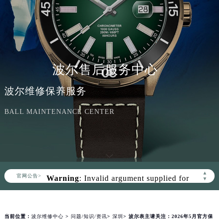
波尔售后服务中心
波尔维修保养服务
BALL MAINTENANCE CENTER
Warning
: Invalid argument supplied for
foreach() in
▲
官网公告>
▼
/www/wwwroot/seo/countryt/two/www.021mb
content/themes/ball/header.php
on line
158