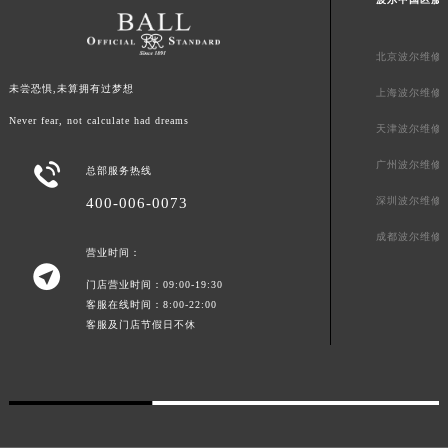
波尔中国区服
北京波尔维修
未尝恐惧,未算拥有过梦想
上海波尔维修
Never fear, not calculate had dreams
天津波尔维修
广州波尔维修

总部服务热线
400-006-0073
深圳波尔维修
成都波尔维修
营业时间：

门店营业时间：09:00-19:30
客服在线时间：8:00-22:00
客服及门店节假日不休