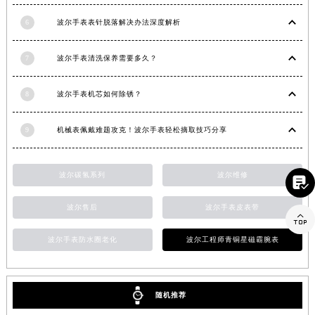
江西省景德镇市珠山区珠山中路波尔售后服务中心（需提前预约）
6
波尔手表表针脱落解决办法深度解析
江西省九江市浔阳区浔阳路波尔售后服务中心（需提前预约）
江西省南昌市红谷滩新区红谷中大道998号绿地双子塔（中央广场）A1座办公楼14层1407室波尔售后服务中心（需提前预约）
7
波尔手表清洗保养需要多久？
江西省萍乡市安源区萍安北大道与康庄路交叉口波尔售后服务中心（需提前预约）
江西省上饶市信州区滨江西路波尔售后服务中心（需提前预约）
8
波尔手表机芯如何除锈？
江西省新余市渝水区北湖西路波尔售后服务中心（需提前预约）
9
机械表佩戴难题攻克！波尔手表轻松摘取技巧分享
江西省宜春市袁州区中山中路波尔售后服务中心（需提前预约）
江西省鹰潭市月湖区胜利东路波尔售后服务中心（需提前预约）
山东省德州市德城区东风中路波尔售后服务中心（需提前预约）
波尔碳氢系列
波尔维修

山东省东营市东营区济南路波尔售后服务中心（需提前预约）
波尔售后
波尔手表皮表带
山东省济南市历下区经十路11111号华润中心写字楼（万象城）15层1508室波尔售后服务中心（需提前预约）

山东省济宁市任城区太白楼路波尔售后服务中心（需提前预约）
波尔手表防水圈老化
波尔工程师青铜星磁霸腕表
山东省莱芜市文化南路8号银座商城名表维修一楼名表维修波尔售后服务中心（需提前预约）
山东省临沂市兰山区解放路波尔售后服务中心（需提前预约）
山东省日照市东港区烟台路波尔售后服务中心（需提前预约）
随机推荐
山东省泰安市泰山区财源街道泰山大街波尔售后服务中心（需提前预约）