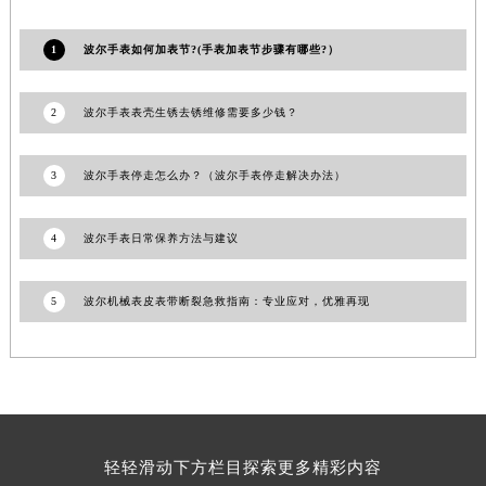
山东省威海市环翠区新威海路89号振华商厦一楼名表维修波尔售后服务中心（需提前预约）
1
波尔手表如何加表节?(手表加表节步骤有哪些?）
山东省潍坊市奎文区东风东街波尔售后服务中心（需提前预约）
山东省枣庄市滕州市北辛路与善国路交叉口波尔售后服务中心（需提前预约）
山东省淄博市张店区金晶大道波尔售后服务中心（需提前预约）
2
波尔手表表壳生锈去锈维修需要多少钱？
上海市黄浦区南京东路299号宏伊国际广场写字楼8层806室波尔售后服务中心（需提前预约）
上海市徐汇区虹桥路3号港汇中心2座37层3705室波尔售后服务中心（需提前预约）
3
波尔手表停走怎么办？（波尔手表停走解决办法）
浙江省杭州市上城区钱江路1366号华润大厦A座5层503-5室波尔售后服务中心（需提前预约）
浙江省湖州市吴兴区劳动路波尔售后服务中心（需提前预约）
4
波尔手表日常保养方法与建议
浙江省嘉兴市南湖区广益路705号嘉兴世界贸易中心A座13层1304室波尔售后服务中心（需提前预约）
浙江省金华市金东区东市南街777号金华万达广场4号楼22楼2209室波尔售后服务中心（需提前预约）
5
波尔机械表皮表带断裂急救指南：专业应对，优雅再现
浙江省丽水市莲都区解放街波尔售后服务中心（需提前预约）
浙江省宁波市江北区大闸南路500号来福士广场办公楼20层2009室波尔售后服务中心（需提前预约）
浙江省衢州市柯城区上街波尔售后服务中心（需提前预约）
浙江省绍兴市越城区胜利东路379号世茂天际中心写字楼8层805室波尔售后服务中心（需提前预约）
浙江省舟山市定海区解放东路波尔售后服务中心（需提前预约）
轻轻滑动下方栏目探索更多精彩内容
澳门特别行政区大堂区议事亭前地（新马路）波尔售后服务中心（需提前预约）