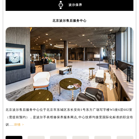
波尔保养
内蒙古自治区锡林郭勒盟市锡林浩特市光明街与额尔敦路交叉口波尔售后服务中心（需提前预约）
内蒙古自治区兴安盟市乌兰浩特市兴安大街波尔售后服务中心（需提前预约）
北京波尔售后服务中心
山西省大同市平城区迎宾街波尔售后服务中心（需提前预约）
山西省晋城市城区黄华街波尔售后服务中心（需提前预约）
山西省晋中市榆次区顺城街波尔售后服务中心（需提前预约）
山西省临汾市尧都区解放路波尔售后服务中心（需提前预约）
山西省吕梁市离石区永宁中路与建设街交叉口波尔售后服务中心（需提前预约）
山西省朔州市朔城区怡西路与鄯阳西街交汇处波尔售后服务中心（需提前预约）
山西省忻州市忻府区和平东街与七一南路交叉口波尔售后服务中心（需提前预约）
山西省阳泉市郊区平阳东街与新城大道交叉口波尔售后服务中心（需提前预约）
山西省运城市盐湖区河东街波尔售后服务中心（需提前预约）
山西省长治市潞州区英雄中路波尔售后服务中心（需提前预约）
北京波尔售后服务中心位于北京市东城区东长安街1号东方广场写字楼W3座6层602室
上
山西省太原市迎泽区迎泽街道解放路15号亨得利名表维修授权店3楼波尔售后服务中心（需提前预约）
（需提前预约），是波尔手表维修保养服务网点,中心技师均接受国际化标准的职业培
（
天津市和平区赤峰道136号天津国际金融中心26层2603室波尔售后服务中心（需提前预约）
训....
详情 >
训..
安徽省安庆市迎江区人民路波尔售后服务中心（需提前预约）
安徽省蚌埠市蚌山区淮河路波尔售后服务中心（需提前预约）