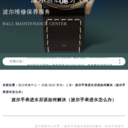
波尔维修保养服务
BALL MAINTENANCE CENTER
2026年8月波尔中国区售后服务网络优化升级公告
2026年8月波尔全国官方售后客户服务热线：400-006-0073
▲
官网公告>
波尔官方全国统一服务热线400-006-0073，服务覆盖中国大陆、香港、澳门、台湾全部区域（非大陆需加拨“+86”）
▼
2026年8月波尔售后服务中心最新网点地址：
北京市朝阳区建国门外大街甲6号华熙国际中心写字楼D座11层1102室（北京总部）（需提前预约）
当前位置：
波尔维修中心
>
问题/知识/资讯
>
上海
> 波尔手表进水后该如何解决（波尔手
北京市东城区东长安街1号东方广场写字楼W3座6层602室（需提前预约）
表进水怎么办）
天津市和平区赤峰道136号天津国际金融中心写字楼26层2603室（需提前预约）
波尔手表进水后该如何解决（波尔手表进水怎么办）
上海市徐汇区虹桥路3号港汇中心写字楼2座37层3705室（需提前预约）
上海市黄浦区南京东路299号宏伊国际广场写字楼8层806室（需提前预约）
南京市秦淮区中山南路1号（新街口）南京中心写字楼22层C1-1室（需提前预约）
常州市新北区龙锦路1590号现代传媒中心写字楼5号楼10层1008室（需提前预约）
波尔维修中心分享：“波尔手表进水后该如何解决（波尔手表进水