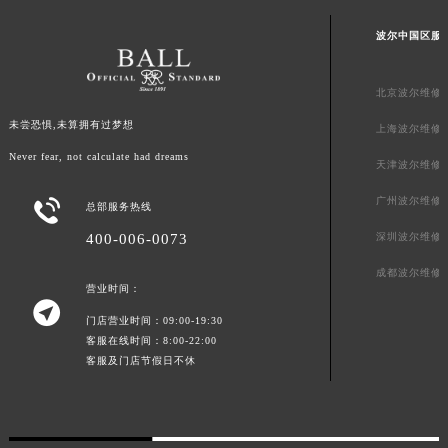
澳门特别行政区风顺堂区南湾大马路波尔售后服务中心（需提前预约）
波尔中国区服
澳门特别行政区花地玛堂区关闸广场波尔售后服务中心（需提前预约）
澳门特别行政区花王堂区大三巴商圈波尔售后服务中心（需提前预约）
北京波尔维修
澳门特别行政区嘉模堂区官也街波尔售后服务中心（需提前预约）
未尝恐惧,未算拥有过梦想
上海波尔维修
澳门省路氹城市金光大道波尔售后服务中心（需提前预约）
Never fear, not calculate had dreams
澳门特别行政区望德堂区塔石广场波尔售后服务中心（需提前预约）
天津波尔维修
福建省福州市鼓楼区五四路128-1号恒力城写字楼15层03室波尔售后服务中心（需提前预约）
广州波尔维修

总部服务热线
福建省厦门市思明区湖滨东路95号万象城华润大厦B座11层1104室波尔售后服务中心（需提前预约）
400-006-0073
深圳波尔维修
广东省潮州市潮安区新风路与潮汕路交汇处波尔售后服务中心（需提前预约）
广东省广州市天河区天河路230号万菱汇国际中心A塔7层704室波尔售后服务中心（需提前预约）
成都波尔维修
营业时间：
广东省广州市越秀区环市东路371-375号世界贸易中心大厦南塔15层1507室波尔售后服务中心（需提前预约）

门店营业时间：09:00-19:30
广东省河源市源城区越王大道波尔售后服务中心（需提前预约）
客服在线时间：8:00-22:00
广东省惠州市惠城区江北文昌一路7号华贸大厦1座30层3005室波尔售后服务中心（需提前预约）
客服及门店节假日不休
广东省江门市蓬江区广场西路波尔售后服务中心（需提前预约）
广东省揭阳市榕城进贤门步行街波尔售后服务中心（需提前预约）
广东省茂名市电白区水东街道迎宾大道波尔售后服务中心（需提前预约）