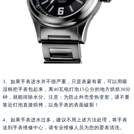
苏州市苏州工业园区星港街199号苏州中心办公楼C座22层08室（需提前预约）
武汉市江汉区解放大道686号世界贸易大厦38层09室（需提前预约）
南宁市青秀区金湖路59号地王大厦12楼1224室（需提前预约）
合肥市蜀山区潜山路111号万象城华润大厦B座12楼03室（需提前预约）
泉州市丰泽区宝洲路729号浦西万达中心写字楼A座7楼709室（需提前预约）
青岛市南区山东路6号华润大厦B座22层04室（需提前预约）
烟台市芝罘区胜利路139号万达金融中心A座907室（需提前预约）
长春市朝阳区西安大路727号中银大厦A座(旺进大厦)18层09室（需提前预约）
贵阳市南明区都司高架桥路33号亨特国际金融中心14楼14D（需提前预约）
3、如果手表进水并不很严重，只是表蒙有雾，可以用吸
昆明市盘龙区北京路928号同德昆明广场写字楼10层06室（需提前预约）
湿棉把手表包起来，离40瓦电灯泡15公分的地方烘焙30分
石家庄市长安区中山东路39号勒泰中心写字楼B座13层07室（需提前预约）
钟，就能排除水分。注意：为防止外壳受热变形，请不要
西安市碑林区南关正街88号华侨城长安国际中心E座6楼10室（需提前预约）
靠近灯泡直接烘烤，以免手表的表面破裂！
海口市龙华区金贸东路5号海口华润大厦B座17层1707室（需提前预约）
唐山市路南区新华东道100号万达广场写字楼A座10层1002室（需提前预约）
4、如果手表进水过多，建议不用上述方法处理，将手表
台州市椒江区东海大道1800号腾达中心东1幢20楼2002室（需提前预约）
送到手表维修中心，请专业维修人员为您的爱表清洗。
内蒙古自治区呼和浩特市玉泉区大学西街70号华润万象城写字楼（鄂尔多斯大厦）23层2326室（需提前预约）