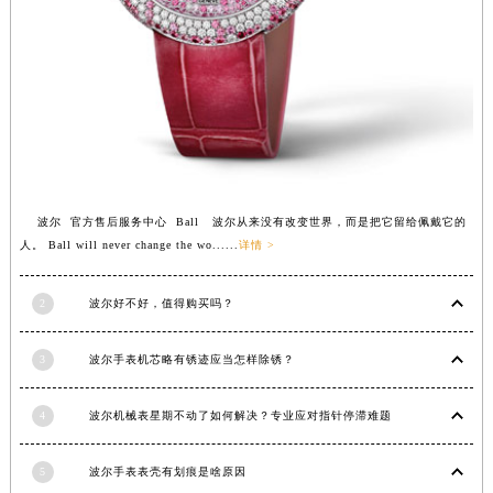
福建省莆田市城厢区霞林街道荔华东大道波尔售后服务中心（需提前预约）
福建省三明市三元区东乾二路波尔售后服务中心（需提前预约）
福建省漳州市龙文区步港路波尔售后服务中心（需提前预约）
江苏省常州市新北区龙锦路1590号现代传媒中心5号楼10层1008室波尔售后服务中心（需提前预约）
江苏省淮安市清江浦区淮海北路波尔售后服务中心（需提前预约）
江苏省连云港市海州区通灌北路波尔售后服务中心（需提前预约）
江苏省南京市秦淮区中山南路1号南京中心22层22-C1-C3室波尔售后服务中心（需提前预约）
波尔 官方售后服务中心 Ball 波尔从来没有改变世界，而是把它留给佩戴它的
江苏省宿迁市宿城区西湖路波尔售后服务中心（需提前预约）
人。 Ball will never change the wo......
详情 >
江苏省泰州市海陵区永定东路399号置地商务中心东塔（华润万象城）17层1706室波尔售后服务中心（需提前预约）
江苏省徐州市鼓楼区淮海东路29号苏宁广场IFC国际金融中心35层3508室波尔售后服务中心（需提前预约）
2
波尔好不好，值得购买吗？
江苏省盐城市盐都区世纪大道5号盐城金融城写字楼1号楼16层1604室波尔售后服务中心（需提前预约）
3
波尔手表机芯略有锈迹应当怎样除锈？
江苏省扬州市邗江区国展路29号星耀天地写字楼1号楼18层1803室波尔售后服务中心（需提前预约）
江苏省镇江市京口区中山东路波尔售后服务中心（需提前预约）
4
波尔机械表星期不动了如何解决？专业应对指针停滞难题
江西省抚州市临川区赣东大道波尔售后服务中心（需提前预约）
江西省赣州市章贡区文清路波尔售后服务中心（需提前预约）
5
波尔手表表壳有划痕是啥原因
江西省吉安市吉州区井冈山大道波尔售后服务中心（需提前预约）