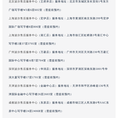
北京波尔售后服务中心
（王府井店）服务地址：北京市东城区东长安街1号东方
吉林省辽源市龙山区人民大街波尔售后服务中心（需提前预约）
广场写字楼W3座6层602室（需提前预约）
吉林省梅河口市新华街道梅河大街波尔售后服务中心（需提前预约）
上海波尔售后服务中心
（宏伊店）服务地址：上海市黄浦区南京东路299号宏伊
吉林省四平市铁东区紫气大路与南九经街交汇处波尔售后服务中心（需提前预约）
国际广场写字楼8层806室（需提前预约）
吉林省松原市宁江区五环大街波尔售后服务中心（需提前预约）
吉林省通化市东昌区环通乡江南大街波尔售后服务中心（需提前预约）
上海波尔售后服务中心
（港汇店）服务地址：上海市徐汇区虹桥路3号港汇中心
吉林省延边市延吉市解放路波尔售后服务中心（需提前预约）
写字楼2座37层3705室（需提前预约）
辽宁省鞍山市铁东区站前街波尔售后服务中心（需提前预约）
广州波尔售后服务中心
（万菱店）服务地址：广州市天河区天河路230号万菱汇
辽宁省本溪市平山区胜利路波尔售后服务中心（需提前预约）
国际中心写字楼A塔7层704室（需提前预约）
辽宁省朝阳市双塔区新华路波尔售后服务中心（需提前预约）
深圳波尔售后服务中心
（华润店）服务地址：深圳市罗湖区深南东路5001号华
辽宁省丹东市振兴区七经街波尔售后服务中心（需提前预约）
润大厦写字楼17层1701室（需提前预约）
辽宁省抚顺市新抚区东一路波尔售后服务中心（需提前预约）
天津波尔售后服务中心
（金融中心店）服务地址：天津市和平区赤峰道136号天
辽宁省阜新市海州区解放大街波尔售后服务中心（需提前预约）
辽宁省葫芦岛市连山区中央路波尔售后服务中心（需提前预约）
津国际金融中心写字楼26层2603室（需提前预约）
辽宁省锦州市古塔区中央大街波尔售后服务中心（需提前预约）
成都波尔售后服务中心
（东原店）服务地址：成都市锦江区人民东路6号SAC东
辽宁省辽阳市白塔区新运大街波尔售后服务中心（需提前预约）
原中心写字楼24层2406B室（需提前预约）
辽宁省盘锦市兴隆台区石油大街波尔售后服务中心（需提前预约）