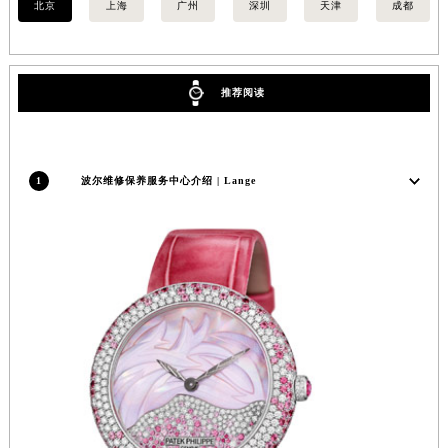
北京
上海
广州
深圳
天津
成都
安徽省亳州市谯城区魏武大道波尔售后服务中心（需提前预约）
安徽省池州市贵池区长江路波尔售后服务中心（需提前预约）
安徽省滁州市琅琊区南谯北路波尔售后服务中心（需提前预约）
推荐阅读
安徽省阜阳市颍州区颍州北路波尔售后服务中心（需提前预约）
安徽省淮北市相山区淮海路波尔售后服务中心（需提前预约）
安徽省淮南市田家庵区国庆中路波尔售后服务中心（需提前预约）
1
波尔维修保养服务中心介绍 | Lange
安徽省黄山市屯溪区黄山西路波尔售后服务中心（需提前预约）
安徽省六安市金安区解放中路波尔售后服务中心（需提前预约）
安徽省马鞍山市雨山区湖南西路波尔售后服务中心（需提前预约）
安徽省宿州市埇桥区人民中路波尔售后服务中心（需提前预约）
安徽省铜陵市铜官区石城大道波尔售后服务中心（需提前预约）
安徽省芜湖市镜湖区中山路步行街波尔售后服务中心（需提前预约）
安徽省宣城市宣州区叠嶂西路波尔售后服务中心（需提前预约）
福建省龙岩市新罗区九一南路波尔售后服务中心（需提前预约）
福建省南平市建阳区人民西路波尔售后服务中心（需提前预约）
福建省宁德市蕉城区天湖东路波尔售后服务中心（需提前预约）