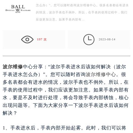
怎么办）”。您可以随时咨询波尔维修中心。很多名表都会有进水
徐州市鼓楼区淮海东路29号苏宁广场IFC国际金融中心写字楼35层3508室（需提前预约）
的情况，波尔手表也不例外。所以，在手表的使用过程中，我们
扬州市邗江区国展路29号星耀天地写字楼1号楼18层1803室（需提前预约）
应该更加注意。如果手表内部有…
盐城市盐都区世纪大道5号盐城金融城写字楼1号楼16层1604室（需提前预约）
泰州市海陵区永定东路399号置地商务中心东塔写字楼（华润万象城）17层1706室（需提前预约）

宁波市江北区大闸南路500号来福士广场办公楼20层2009室（需提前预约）
197 次
2023-08-14
杭州市上城区钱江路1366号华润大厦写字楼A座5层503-5室（需提前预约）
金华市金东区东市南街777号金华万达广场写字楼4号楼22层2209室（需提前预约）
绍兴市越城区胜利东路379号世茂天际中心写字楼8层805室（需提前预约）
波尔维修
中心分享：“波尔手表进水后该如何解决（波尔
嘉兴市南湖区广益路705号嘉兴世界贸易中心写字楼A座13层1304室（需提前预约）
手表进水怎么办）”。您可以随时咨询
波尔维修中心
。很
南昌市红谷滩新区红谷中大道998号绿地双子塔（中央广场）A1座办公楼14层07室（需提前预约）
多名表都会有进水的情况，波尔手表也不例外。所以，在
济南市历下区经十路11111号华润中心写字楼（万象城）15层1508室（需提前预约）
手表的使用过程中，我们应该更加注意。如果手表内部有
水，要是不及时进行处理，将会导致手表内部锈蚀，核心
广州市天河区天河路230号万菱汇国际中心写字楼A塔7层704室（需提前预约）
出现问题等。下面为大家分享一下波尔手表进水后该如何
广州市越秀区环市东路371-375号世界贸易中心大厦南塔写字楼15层07室（需提前预约）
解决？
深圳市罗湖区深南东路5001号华润大厦写字楼17层1701室（需提前预约）
惠州市惠城区江北文昌一路7号华贸大厦写字楼1座30层05室（需提前预约）
1、手表进水后，手表内部开始起雾。此时，我们可以将
厦门市思明区湖滨东路95号华润大厦写字楼B座11层1104室（需提前预约）