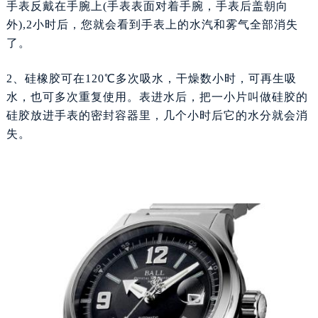
手表反戴在手腕上(手表表面对着手腕，手表后盖朝向
福州市鼓楼区五四路128-1号恒力城写字楼15层03室（需提前预约）
外),2小时后，您就会看到手表上的水汽和雾气全部消失
成都市锦江区人民东路6号SAC东原中心写字楼24层2406B室（需提前预约）
了。
重庆市江北区观音桥步行街2号融恒时代广场写字楼9层902室（需提前预约）
长沙市芙蓉区定王台街道建湘路393号世茂环球金融中心写字楼（芙蓉广场）10层13室（需提前预约）
2、硅橡胶可在120℃多次吸水，干燥数小时，可再生吸
郑州市二七区铭功路10号华润大厦写字楼29层2905室（需提前预约）
水，也可多次重复使用。表进水后，把一小片叫做硅胶的
太原市迎泽区解放路15号亨得利名表服务中心（品牌授权店）3层整层（需提前预约）
硅胶放进手表的密封容器里，几个小时后它的水分就会消
失。
沈阳市沈河区中街路137号亨得利名表服务中心（品牌授权店）1层整层（需提前预约）
沈阳市沈河区中街路83号亨得利名表服务中心（品牌授权店）1层整层（需提前预约）
乌鲁木齐市天山区红山路26号时代广场（CCMALL）C座17层17-B（需提前预约）
温州市鹿城区锦绣路1067号置信广场10层1015室（需提前预约）
哈尔滨市道里区友谊西路600号富力中心T2座写字楼29层03室（需提前预约）
大连市中山区人民路15号国际金融大厦7层G室（需提前预约）
佛山市禅城区季华五路57号万科金融中心C座12层1205室（需提前预约）
东莞市东城街道鸿福东路1号民盈国贸中心T1写字楼9层907室（需提前预约）
无锡市梁溪区人民中路139号恒隆广场写字楼1座11层1104室（需提前预约）
南通市崇川区工农路57号圆融广场写字楼16层1603室（需提前预约）