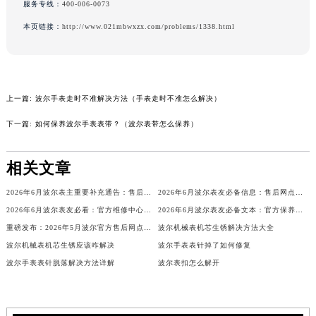
服务专线：
400-006-0073
辽宁省铁岭市银州区南马路波尔售后服务中心（需提前预约）
本页链接：
http://www.021mbwxzx.com/problems/1338.html
辽宁省营口市站前区市府路与渤海大街交叉口波尔售后服务中心（需提前预约）
辽宁省沈阳市沈河区中街路137号亨得利名表维修授权店1楼波尔售后服务中心（需提前预约）
辽宁省沈阳市沈河区中街路83号亨得利名表维修授权店1楼波尔售后服务中心（需提前预约）
北京市朝阳区建国门外大街甲6号华熙国际中心D座11层1102室波尔售后服务中心（北京总部）（需提前预约）
上一篇:
波尔手表走时不准解决方法（手表走时不准怎么解决）
北京市东城区东长安街1号王府井东方广场W3座6层602室波尔售后服务中心（需提前预约）
下一篇:
如何保养波尔手表表带？（波尔表带怎么保养）
河北省保定市竞秀区朝阳北大街北国先天下波尔售后服务中心（需提前预约）
内蒙古自治区阿拉善盟市左旗土尔扈特大街波尔售后服务中心（需提前预约）
相关文章
内蒙古自治区巴彦淖尔市临河区新华街波尔售后服务中心（需提前预约）
内蒙古自治区包头市青山区幸福路甲3号王府井百货名表维修波尔售后服务中心（需提前预约）
2026年6月波尔表主重要补充通告：售后网点搬迁与新增
2026年6月波尔表友必备信息：售后网点搬迁及新开
2026年6月波尔表友必看：官方维修中心及保养点搬迁与新增
2026年6月波尔表友必备文本：官方保养维修中心搬迁及新开列表发布
内蒙古自治区赤峰市红山区哈达街波尔售后服务中心（需提前预约）
重磅发布：2026年5月波尔官方售后网点调整方案
波尔机械表机芯生锈解决方法大全
内蒙古自治区鄂尔多斯市东胜区伊金霍洛街波尔售后服务中心（需提前预约）
波尔机械表机芯生锈应该咋解决
波尔手表表针掉了如何修复
内蒙古自治区呼伦贝尔市海拉尔区中央街波尔售后服务中心（需提前预约）
波尔手表表针脱落解决方法详解
波尔表扣怎么解开
内蒙古自治区通辽市科尔沁区明仁大街波尔售后服务中心（需提前预约）
内蒙古自治区乌海市海勃湾区人民南路波尔售后服务中心（需提前预约）
内蒙古自治区乌兰察布市集宁区恩和大街波尔售后服务中心（需提前预约）