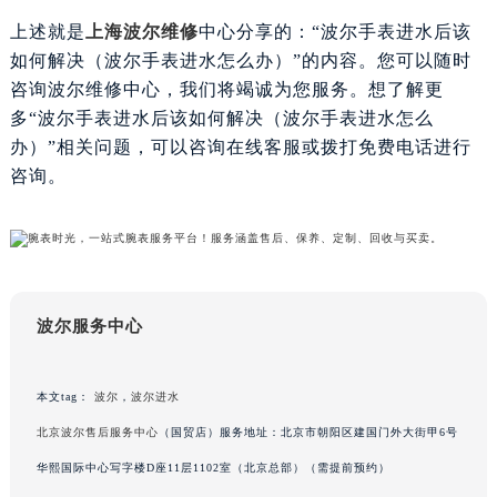
甘肃省兰州市七里河区西津西路16号兰州中心写字楼21层2102室（需提前预约）
上述就是
上海波尔维修
中心分享的：“波尔手表进水后该
重庆市解放碑渝中区民权路28号英利国际金融中心写字楼20层01室（需提前预约）
如何解决（波尔手表进水怎么办）”的内容。您可以随时
黑龙江省大庆市萨尔图区会战大街波尔售后服务中心（需提前预约）
咨询波尔维修中心，我们将竭诚为您服务。想了解更
黑龙江省鹤岗市向阳区红军路波尔售后服务中心（需提前预约）
多“波尔手表进水后该如何解决（波尔手表进水怎么
办）”相关问题，可以咨询在线客服或拨打免费电话进行
黑龙江省黑河市爱辉区中央街波尔售后服务中心（需提前预约）
咨询。
黑龙江省鸡西市鸡冠区红军路波尔售后服务中心（需提前预约）
黑龙江省佳木斯市向阳区长安路波尔售后服务中心（需提前预约）
黑龙江省牡丹江市东安区太平路波尔售后服务中心（需提前预约）
黑龙江省七台河市桃山区大同街波尔售后服务中心（需提前预约）
黑龙江省齐齐哈尔市龙沙区龙华路波尔售后服务中心（需提前预约）
波尔服务中心
黑龙江省双鸭山市尖山区新兴大街波尔售后服务中心（需提前预约）
黑龙江省绥化市北林区新华街与康庄路交叉口波尔售后服务中心（需提前预约）
黑龙江省伊春市伊美区通河路波尔售后服务中心（需提前预约）
本文tag：
波尔
，
波尔进水
吉林省白城市洮北区明仁南街波尔售后服务中心（需提前预约）
北京波尔售后服务中心
（国贸店）服务地址：北京市朝阳区建国门外大街甲6号
吉林省白山市浑江区浑江大街波尔售后服务中心（需提前预约）
华熙国际中心写字楼D座11层1102室（北京总部）（需提前预约）
吉林省吉林市船营区河南街波尔售后服务中心（需提前预约）