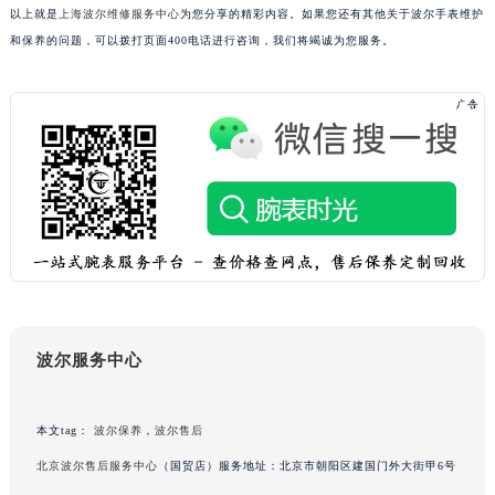
以上就是
上海波尔维修服务中心
为您分享的精彩内容。如果您还有其他关于波尔手表维护
澳门特别行政区花王堂区大三巴商圈波尔售后服务中心（需提前预约）
和保养的问题，可以拨打页面400电话进行咨询，我们将竭诚为您服务。
澳门特别行政区嘉模堂区官也街波尔售后服务中心（需提前预约）
澳门省路氹城市金光大道波尔售后服务中心（需提前预约）
澳门特别行政区望德堂区塔石广场波尔售后服务中心（需提前预约）
福建省福州市鼓楼区五四路128-1号恒力城写字楼15层03室波尔售后服务中心（需提前预约）
福建省厦门市思明区湖滨东路95号万象城华润大厦B座11层1104室波尔售后服务中心（需提前预约）
广东省潮州市潮安区新风路与潮汕路交汇处波尔售后服务中心（需提前预约）
广东省广州市天河区天河路230号万菱汇国际中心A塔7层704室波尔售后服务中心（需提前预约）
广东省广州市越秀区环市东路371-375号世界贸易中心大厦南塔15层1507室波尔售后服务中心（需提前预约）
广东省河源市源城区越王大道波尔售后服务中心（需提前预约）
广东省惠州市惠城区江北文昌一路7号华贸大厦1座30层3005室波尔售后服务中心（需提前预约）
波尔服务中心
广东省江门市蓬江区广场西路波尔售后服务中心（需提前预约）
广东省揭阳市榕城进贤门步行街波尔售后服务中心（需提前预约）
广东省茂名市电白区水东街道迎宾大道波尔售后服务中心（需提前预约）
本文tag：
波尔保养
，
波尔售后
广东省梅州市梅江区金燕大道波尔售后服务中心（需提前预约）
北京波尔售后服务中心
（国贸店）服务地址：北京市朝阳区建国门外大街甲6号
广东省清远市清城区湖西路波尔售后服务中心（需提前预约）