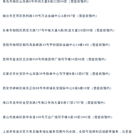
青岛市南区山东路6号华润大厦B座22层04室（需提前预约）
安徽省滁州市琅琊区南谯北路波尔售后服务中心（需提前预约）
安徽省阜阳市颍州区颍州北路波尔售后服务中心（需提前预约）
烟台市芝罘区胜利路139号万达金融中心A座907室（需提前预约）
安徽省淮北市相山区淮海路波尔售后服务中心（需提前预约）
长春市朝阳区西安大路727号中银大厦A座(旺进大厦)18层09室（需提前预约）
安徽省淮南市田家庵区国庆中路波尔售后服务中心（需提前预约）
安徽省黄山市屯溪区黄山西路波尔售后服务中心（需提前预约）
贵阳市南明区都司高架桥路33号亨特国际金融中心14楼14D（需提前预约）
安徽省六安市金安区解放中路波尔售后服务中心（需提前预约）
安徽省马鞍山市雨山区湖南西路波尔售后服务中心（需提前预约）
昆明市盘龙区北京路928号同德昆明广场写字楼10层06室（需提前预约）
安徽省宿州市埇桥区人民中路波尔售后服务中心（需提前预约）
安徽省铜陵市铜官区石城大道波尔售后服务中心（需提前预约）
石家庄市长安区中山东路39号勒泰中心写字楼B座13层07室（需提前预约）
安徽省芜湖市镜湖区中山路步行街波尔售后服务中心（需提前预约）
西安市碑林区南关正街88号华侨城长安国际中心E座6楼10室（需提前预约）
安徽省宣城市宣州区叠嶂西路波尔售后服务中心（需提前预约）
福建省龙岩市新罗区九一南路波尔售后服务中心（需提前预约）
海口市龙华区金贸东路5号海口华润大厦B座17层1707室（需提前预约）
福建省南平市建阳区人民西路波尔售后服务中心（需提前预约）
福建省宁德市蕉城区天湖东路波尔售后服务中心（需提前预约）
唐山市路南区新华东道100号万达广场写字楼A座10层1002室（需提前预约）
福建省莆田市城厢区霞林街道荔华东大道波尔售后服务中心（需提前预约）
上述所有波尔官方售后服务地址服务范围均为全国，全部可选择到店或邮寄服务，注意提
福建省三明市三元区东乾二路波尔售后服务中心（需提前预约）