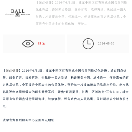
【波尔保养】2026年6月1日，波尔中国区宣布完成全国售后网络
盐城市盐都区世纪大道5号盐城金融城写字楼1号楼16层1604室（需提前预约）
优化升级，通过网点焕新、服务扩容、流程再造、热线统一四大
泰州市海陵区永定东路399号置地商务中心东塔写字楼（华润万象城）17层1706室（需提前预约）
举措，构建覆盖全国、标准统一、便捷高效的官方售后体系，全
宁波市江北区大闸南路500号来福士广场办公楼20层2009室（需提前预约）
面提升中国表主的售后体验，守护…
杭州市上城区钱江路1366号华润大厦写字楼A座5层503-5室（需提前预约）
金华市金东区东市南街777号金华万达广场写字楼4号楼22层2209室（需提前预约）

65 次
2026-05-30
绍兴市越城区胜利东路379号世茂天际中心写字楼8层805室（需提前预约）
嘉兴市南湖区广益路705号嘉兴世界贸易中心写字楼A座13层1304室（需提前预约）
南昌市红谷滩新区红谷中大道998号绿地双子塔（中央广场）A1座办公楼14层07室（需提前预约）
【
波尔保养
】2026年6月1日，波尔中国区宣布完成全国售后网络优化升级，通过网点焕
济南市历下区经十路11111号华润中心写字楼（万象城）15层1508室（需提前预约）
新、服务扩容、流程再造、热线统一四大举措，构建覆盖全国、标准统一、便捷高效的官
广州市天河区天河路230号万菱汇国际中心写字楼A塔7层704室（需提前预约）
方售后体系，全面提升中国表主的售后体验，守护每一枚波尔腕表的品质与价值。此次优
广州市越秀区环市东路371-375号世界贸易中心大厦南塔写字楼15层07室（需提前预约）
化是近年来规模最大的服务升级工程，聚焦“直营提质、扩容、区域均衡”三大方向，对全
深圳市罗湖区深南东路5001号华润大厦写字楼17层1701室（需提前预约）
国原有售后网点进行重新选址、装修焕新、设备迭代与人员培训，同时新增多个城市服务
惠州市惠城区江北文昌一路7号华贸大厦写字楼1座30层05室（需提前预约）
点。
厦门市思明区湖滨东路95号华润大厦写字楼B座11层1104室（需提前预约）
波尔官方售后服务中心全国网点地址：
福州市鼓楼区五四路128-1号恒力城写字楼15层03室（需提前预约）
成都市锦江区人民东路6号SAC东原中心写字楼24层2406B室（需提前预约）