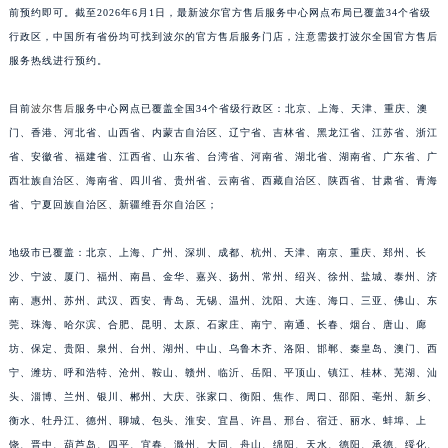
前预约即可。截至2026年6月1日，最新波尔官方售后服务中心网点布局已覆盖34个省级
福建省漳州市龙文区步港路波尔售后服务中心（需提前预约）
行政区，中国所有省份均可找到波尔的官方售后服务门店，注意需拨打波尔全国官方售后
江苏省常州市新北区龙锦路1590号现代传媒中心5号楼10层1008室波尔售后服务中心（需提前预约）
服务热线进行预约。
江苏省淮安市清江浦区淮海北路波尔售后服务中心（需提前预约）
江苏省连云港市海州区通灌北路波尔售后服务中心（需提前预约）
目前
波尔售后
服务中心网点已覆盖全国34个省级行政区：北京、上海、天津、重庆、澳
江苏省南京市秦淮区中山南路1号南京中心22层22-C1-C3室波尔售后服务中心（需提前预约）
门、香港、河北省、山西省、内蒙古自治区、辽宁省、吉林省、黑龙江省、江苏省、浙江
省、安徽省、福建省、江西省、山东省、台湾省、河南省、湖北省、湖南省、广东省、广
江苏省宿迁市宿城区西湖路波尔售后服务中心（需提前预约）
西壮族自治区、海南省、四川省、贵州省、云南省、西藏自治区、陕西省、甘肃省、青海
江苏省泰州市海陵区永定东路399号置地商务中心东塔（华润万象城）17层1706室波尔售后服务中心（需提前预约）
省、宁夏回族自治区、新疆维吾尔自治区；
江苏省徐州市鼓楼区淮海东路29号苏宁广场IFC国际金融中心35层3508室波尔售后服务中心（需提前预约）
江苏省盐城市盐都区世纪大道5号盐城金融城写字楼1号楼16层1604室波尔售后服务中心（需提前预约）
地级市已覆盖：北京、上海、广州、深圳、成都、杭州、天津、南京、重庆、郑州、长
江苏省扬州市邗江区国展路29号星耀天地写字楼1号楼18层1803室波尔售后服务中心（需提前预约）
沙、宁波、厦门、福州、南昌、金华、嘉兴、扬州、常州、绍兴、徐州、盐城、泰州、济
江苏省镇江市京口区中山东路波尔售后服务中心（需提前预约）
南、惠州、苏州、武汉、西安、青岛、无锡、温州、沈阳、大连、海口、三亚、佛山、东
莞、珠海、哈尔滨、合肥、昆明、太原、石家庄、南宁、南通、长春、烟台、唐山、廊
江西省抚州市临川区赣东大道波尔售后服务中心（需提前预约）
坊、保定、贵阳、泉州、台州、湖州、中山、乌鲁木齐、洛阳、邯郸、秦皇岛、澳门、西
江西省赣州市章贡区文清路波尔售后服务中心（需提前预约）
宁、潍坊、呼和浩特、沧州、鞍山、赣州、临沂、岳阳、平顶山、镇江、桂林、芜湖、汕
江西省吉安市吉州区井冈山大道波尔售后服务中心（需提前预约）
头、淄博、兰州、银川、郴州、大庆、张家口、衡阳、焦作、周口、邵阳、亳州、新乡、
江西省景德镇市珠山区珠山中路波尔售后服务中心（需提前预约）
衡水、牡丹江、德州、聊城、包头、淮安、宜昌、许昌、邢台、宿迁、丽水、蚌埠、上
江西省九江市浔阳区浔阳路波尔售后服务中心（需提前预约）
饶、晋中、葫芦岛、四平、宜春、滁州、大同、舟山、绵阳、天水、德阳、承德、绥化、