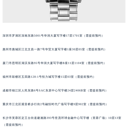
吉林省四平市铁东区紫气大路与南九经街交汇处波尔售后服务中心（需提前预约）
吉林省松原市宁江区五环大街波尔售后服务中心（需提前预约）
吉林省通化市东昌区环通乡江南大街波尔售后服务中心（需提前预约）
吉林省延边市延吉市解放路波尔售后服务中心（需提前预约）
深圳市罗湖区深南东路5001号华润大厦写字楼17层1701室（需提前预约）
辽宁省鞍山市铁东区站前街波尔售后服务中心（需提前预约）
辽宁省本溪市平山区胜利路波尔售后服务中心（需提前预约）
惠州市惠城区江北文昌一路7号华贸大厦写字楼1座30层05室（需提前预约）
辽宁省朝阳市双塔区新华路波尔售后服务中心（需提前预约）
辽宁省丹东市振兴区七经街波尔售后服务中心（需提前预约）
厦门市思明区湖滨东路95号华润大厦写字楼B座11层1104室（需提前预约）
辽宁省抚顺市新抚区东一路波尔售后服务中心（需提前预约）
福州市鼓楼区五四路128-1号恒力城写字楼15层03室（需提前预约）
辽宁省阜新市海州区解放大街波尔售后服务中心（需提前预约）
辽宁省葫芦岛市连山区中央路波尔售后服务中心（需提前预约）
成都市锦江区人民东路6号SAC东原中心写字楼24层2406B室（需提前预约）
辽宁省锦州市古塔区中央大街波尔售后服务中心（需提前预约）
辽宁省辽阳市白塔区新运大街波尔售后服务中心（需提前预约）
重庆市江北区观音桥步行街2号融恒时代广场写字楼9层902室（需提前预约）
辽宁省盘锦市兴隆台区石油大街波尔售后服务中心（需提前预约）
辽宁省铁岭市银州区南马路波尔售后服务中心（需提前预约）
长沙市芙蓉区定王台街道建湘路393号世茂环球金融中心写字楼（芙蓉广场）10层13室
（需提前预约）
辽宁省营口市站前区市府路与渤海大街交叉口波尔售后服务中心（需提前预约）