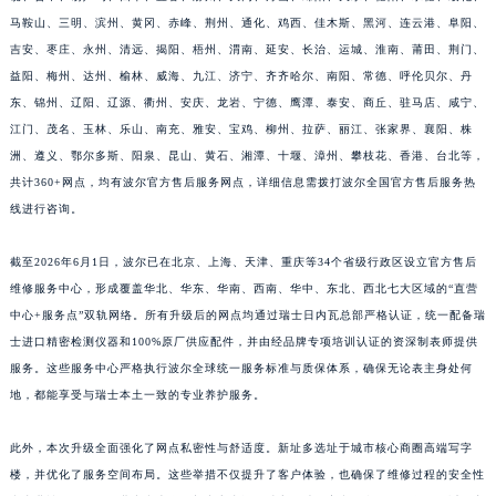
江西省南昌市红谷滩新区红谷中大道998号绿地双子塔（中央广场）A1座办公楼14层1407室波尔售后服务中心（需提前预约）
马鞍山、三明、滨州、黄冈、赤峰、荆州、通化、鸡西、佳木斯、黑河、连云港、阜阳、
吉安、枣庄、永州、清远、揭阳、梧州、渭南、延安、长治、运城、淮南、莆田、荆门、
江西省萍乡市安源区萍安北大道与康庄路交叉口波尔售后服务中心（需提前预约）
益阳、梅州、达州、榆林、威海、九江、济宁、齐齐哈尔、南阳、常德、呼伦贝尔、丹
江西省上饶市信州区滨江西路波尔售后服务中心（需提前预约）
东、锦州、辽阳、辽源、衢州、安庆、龙岩、宁德、鹰潭、泰安、商丘、驻马店、咸宁、
江西省新余市渝水区北湖西路波尔售后服务中心（需提前预约）
江门、茂名、玉林、乐山、南充、雅安、宝鸡、柳州、拉萨、丽江、张家界、襄阳、株
江西省宜春市袁州区中山中路波尔售后服务中心（需提前预约）
洲、遵义、鄂尔多斯、阳泉、昆山、黄石、湘潭、十堰、漳州、攀枝花、香港、台北等，
江西省鹰潭市月湖区胜利东路波尔售后服务中心（需提前预约）
共计360+网点，均有波尔官方售后服务网点，详细信息需拨打波尔全国官方售后服务热
预约入口
关闭
山东省德州市德城区东风中路波尔售后服务中心（需提前预约）
线进行咨询。
山东省东营市东营区济南路波尔售后服务中心（需提前预约）
立即预约
截至2026年6月1日，波尔已在北京、上海、天津、重庆等34个省级行政区设立官方售后
山东省济南市历下区经十路11111号华润中心写字楼（万象城）15层1508室波尔售后服务中心（需提前预约）
维修服务中心，形成覆盖华北、华东、华南、西南、华中、东北、西北七大区域的“直营
提前预约免排队，到店即享服务
山东省济宁市任城区太白楼路波尔售后服务中心（需提前预约）
中心+服务点”双轨网络。所有升级后的网点均通过瑞士日内瓦总部严格认证，统一配备瑞
预约时间有变无需取消，可随时重新预约
山东省莱芜市文化南路8号银座商城名表维修一楼名表维修波尔售后服务中心（需提前预约）
士进口精密检测仪器和100%原厂供应配件，并由经品牌专项培训认证的资深制表师提供
山东省临沂市兰山区解放路波尔售后服务中心（需提前预约）
服务。这些服务中心严格执行波尔全球统一服务标准与质保体系，确保无论表主身处何
山东省日照市东港区烟台路波尔售后服务中心（需提前预约）
地，都能享受与瑞士本土一致的专业养护服务。
山东省泰安市泰山区财源街道泰山大街波尔售后服务中心（需提前预约）
此外，本次升级全面强化了网点私密性与舒适度。新址多选址于城市核心商圈高端写字
山东省威海市环翠区新威海路89号振华商厦一楼名表维修波尔售后服务中心（需提前预约）
楼，并优化了服务空间布局。这些举措不仅提升了客户体验，也确保了维修过程的安全性
山东省潍坊市奎文区东风东街波尔售后服务中心（需提前预约）