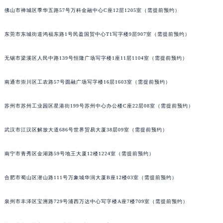
山西省大同市平城区迎宾街波尔售后服务中心（需提前预约）
佛山市禅城区季华五路57号万科金融中心C座12层1205室（需提前预约）
山西省晋城市城区黄华街波尔售后服务中心（需提前预约）
东莞市东城街道鸿福东路1号民盈国贸中心T1写字楼9层907室（需提前预约）
山西省晋中市榆次区顺城街波尔售后服务中心（需提前预约）
山西省临汾市尧都区解放路波尔售后服务中心（需提前预约）
无锡市梁溪区人民中路139号恒隆广场写字楼1座11层1104室（需提前预约）
山西省吕梁市离石区永宁中路与建设街交叉口波尔售后服务中心（需提前预约）
山西省朔州市朔城区怡西路与鄯阳西街交汇处波尔售后服务中心（需提前预约）
南通市崇川区工农路57号圆融广场写字楼16层1603室（需提前预约）
山西省忻州市忻府区和平东街与七一南路交叉口波尔售后服务中心（需提前预约）
苏州市苏州工业园区星港街199号苏州中心办公楼C座22层08室（需提前预约）
山西省阳泉市郊区平阳东街与新城大道交叉口波尔售后服务中心（需提前预约）
山西省运城市盐湖区河东街波尔售后服务中心（需提前预约）
武汉市江汉区解放大道686号世界贸易大厦38层09室（需提前预约）
山西省长治市潞州区英雄中路波尔售后服务中心（需提前预约）
山西省太原市迎泽区迎泽街道解放路15号亨得利名表维修授权店3楼波尔售后服务中心（需提前预约）
南宁市青秀区金湖路59号地王大厦12楼1224室（需提前预约）
天津市和平区赤峰道136号天津国际金融中心26层2603室波尔售后服务中心（需提前预约）
安徽省安庆市迎江区人民路波尔售后服务中心（需提前预约）
合肥市蜀山区潜山路111号万象城华润大厦B座12楼03室（需提前预约）
安徽省蚌埠市蚌山区淮河路波尔售后服务中心（需提前预约）
泉州市丰泽区宝洲路729号浦西万达中心写字楼A座7楼709室（需提前预约）
安徽省亳州市谯城区魏武大道波尔售后服务中心（需提前预约）
安徽省池州市贵池区长江路波尔售后服务中心（需提前预约）