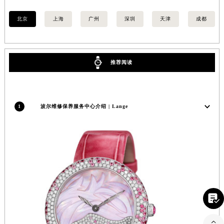
河南省郑州市二七区民主路10号华润大厦29层2905室波尔售后服务中心（需提前预约）
北京
上海
广州
深圳
天津
成都
河南省周口市川汇区七一路波尔售后服务中心（需提前预约）
河南省驻马店市驿城区乐山大道与置地大道交叉口波尔售后服务中心（需提前预约）
湖北省鄂州市鄂城区文星大道波尔售后服务中心（需提前预约）
推荐阅读
湖北省黄冈市黄州区赤壁大道波尔售后服务中心（需提前预约）
湖北省黄石市黄石港区武汉路波尔售后服务中心（需提前预约）
湖北省荆门市东宝中天街步行街波尔售后服务中心（需提前预约）
1
波尔维修保养服务中心介绍 | Lange
湖北省荆州市荆州区荆中路波尔售后服务中心（需提前预约）
湖北省十堰市茅箭区人民北路波尔售后服务中心（需提前预约）
湖北省随州市曾都区青年路波尔售后服务中心（需提前预约）
湖北省咸宁市咸安区长安大道波尔售后服务中心（需提前预约）
湖北省襄阳市樊城区长虹路与人民路交叉口波尔售后服务中心（需提前预约）
湖北省孝感市孝南区复兴大道波尔售后服务中心（需提前预约）
湖北省宜昌市西陵区夷陵大道与港窑路波尔售后服务中心（需提前预约）

湖南省常德市武陵区人民路波尔售后服务中心（需提前预约）
湖南省郴州市北湖区国庆北路波尔售后服务中心（需提前预约）