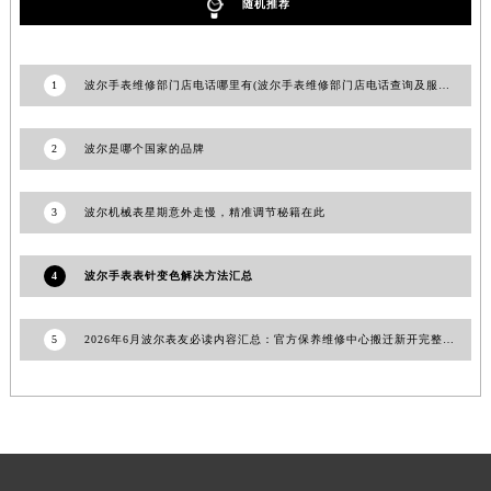
随机推荐
青海省海东市乐都区滨河路波尔售后服务中心（需提前预约）
青海省海南藏族自治州共和县青海湖大街波尔售后服务中心（需提前预约）
青海省海西蒙古族藏族自治州德令哈市柴达木路波尔售后服务中心（需提前预约）
1
波尔手表维修部门店电话哪里有(波尔手表维修部门店电话查询及服务指南)
青海省黄南藏族自治州同仁市德合隆路波尔售后服务中心（需提前预约）
青海省西宁市城西区海湖新区西关大道波尔售后服务中心（需提前预约）
2
波尔是哪个国家的品牌
青海省玉树藏族自治州结古镇胜利路波尔售后服务中心（需提前预约）
陕西省安康市汉滨区金州路波尔售后服务中心（需提前预约）
3
波尔机械表星期意外走慢，精准调节秘籍在此
陕西省宝鸡市渭滨区经二路波尔售后服务中心（需提前预约）
陕西省汉中市汉台区北大街波尔售后服务中心（需提前预约）
4
波尔手表表针变色解决方法汇总
陕西省商洛市商州区州城街波尔售后服务中心（需提前预约）
陕西省铜川市王益区红旗街波尔售后服务中心（需提前预约）
5
2026年6月波尔表友必读内容汇总：官方保养维修中心搬迁新开完整名录
陕西省渭南市临渭区东风大街波尔售后服务中心（需提前预约）
陕西省咸阳市秦都区沣西新城统一西路与白马河路交汇处波尔售后服务中心（需提前预约）
陕西省延安市宝塔区中心街波尔售后服务中心（需提前预约）
陕西省榆林市榆阳区长兴路波尔售后服务中心（需提前预约）
新疆维吾尔自治区阿克苏市东大街波尔售后服务中心（需提前预约）