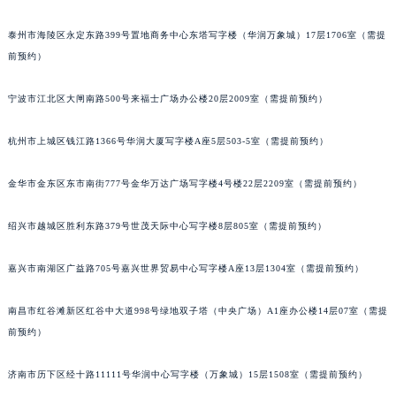
南宁市青秀区金湖路59号地王大厦12楼1224室（需提前预约）
泰州市海陵区永定东路399号置地商务中心东塔写字楼（华润万象城）17层1706室（需提
合肥市蜀山区潜山路111号万象城华润大厦B座12楼03室（需提前预约）
前预约）
泉州市丰泽区宝洲路729号浦西万达中心写字楼A座7楼709室（需提前预约）
青岛市南区山东路6号华润大厦B座22层04室（需提前预约）
宁波市江北区大闸南路500号来福士广场办公楼20层2009室（需提前预约）
烟台市芝罘区胜利路139号万达金融中心A座907室（需提前预约）
长春市朝阳区西安大路727号中银大厦A座(旺进大厦)18层09室（需提前预约）
杭州市上城区钱江路1366号华润大厦写字楼A座5层503-5室（需提前预约）
贵阳市南明区都司高架桥路33号亨特国际金融中心14楼14D（需提前预约）
金华市金东区东市南街777号金华万达广场写字楼4号楼22层2209室（需提前预约）
昆明市盘龙区北京路928号同德昆明广场写字楼10层06室（需提前预约）
石家庄市长安区中山东路39号勒泰中心写字楼B座13层07室（需提前预约）
绍兴市越城区胜利东路379号世茂天际中心写字楼8层805室（需提前预约）
西安市碑林区南关正街88号华侨城长安国际中心E座6楼10室（需提前预约）
海口市龙华区金贸东路5号海口华润大厦B座17层1707室（需提前预约）
嘉兴市南湖区广益路705号嘉兴世界贸易中心写字楼A座13层1304室（需提前预约）
唐山市路南区新华东道100号万达广场写字楼A座10层1002室（需提前预约）
南昌市红谷滩新区红谷中大道998号绿地双子塔（中央广场）A1座办公楼14层07室（需提
台州市椒江区东海大道1800号腾达中心东1幢20楼2002室（需提前预约）
前预约）
内蒙古自治区呼和浩特市玉泉区大学西街70号华润万象城写字楼（鄂尔多斯大厦）23层2326室（需提前预约）
甘肃省兰州市七里河区西津西路16号兰州中心写字楼21层2102室（需提前预约）
济南市历下区经十路11111号华润中心写字楼（万象城）15层1508室（需提前预约）
重庆市解放碑渝中区民权路28号英利国际金融中心写字楼20层01室（需提前预约）