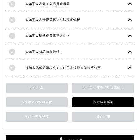
5
波尔手表表壳有划痕是啥原因
甘肃省金昌市金川区北京路波尔售后服务中心（需提前预约）
甘肃省酒泉市肃州区西大街波尔售后服务中心（需提前预约）
6
波尔手表表针脱落解决办法深度解析
甘肃省临夏市城南街道团结路波尔售后服务中心（需提前预约）
甘肃省陇南市武都区人民路波尔售后服务中心（需提前预约）
7
波尔手表清洗保养需要多久？
甘肃省平凉市崆峒区西大街波尔售后服务中心（需提前预约）
甘肃省庆阳市西峰区南大街波尔售后服务中心（需提前预约）
8
波尔手表机芯如何除锈？
甘肃省天水市秦州区民主路波尔售后服务中心（需提前预约）
甘肃省武威市凉州区迎宾路波尔售后服务中心（需提前预约）
9
机械表佩戴难题攻克！波尔手表轻松摘取技巧分享
甘肃省张掖市甘州区民乐北路波尔售后服务中心（需提前预约）
宁夏回族自治区固原市原州区文化街波尔售后服务中心（需提前预约）
波尔售后
波尔工程师青铜星磁霸腕表
宁夏回族自治区石嘴山市大武口区贺兰山路波尔售后服务中心（需提前预约）
宁夏回族自治区吴忠市利通区开元大道波尔售后服务中心（需提前预约）
波尔手表防水圈老化
波尔碳氢系列
宁夏回族自治区银川市兴庆区新华东路97号新百中心C馆一层C1-18号商铺波尔售后服务中心（需提前预约）
波尔手表皮表带
波尔维修
宁夏回族自治区中卫市沙坡头区鼓楼东街波尔售后服务中心（需提前预约）
青海省果洛藏族自治州玛沁县团结路波尔售后服务中心（需提前预约）
青海省海北藏族自治州海晏县将军路波尔售后服务中心（需提前预约）