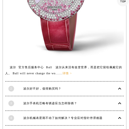

湖南省衡阳市雁峰区解放路波尔售后服务中心（需提前预约）
湖南省怀化市鹤城区迎丰中路波尔售后服务中心（需提前预约）
湖南省娄底市娄星区长青街波尔售后服务中心（需提前预约）
湖南省邵阳市双清区东风路波尔售后服务中心（需提前预约）
湖南省湘潭市雨湖区莲城大道波尔售后服务中心（需提前预约）
湖南省益阳市赫山区桃花仑路波尔售后服务中心（需提前预约）
湖南省永州市冷水滩区永州大道与中兴路交叉口波尔售后服务中心（需提前预约）
湖南省岳阳市岳阳楼区东茅岭路波尔售后服务中心（需提前预约）
波尔 官方售后服务中心 Ball 波尔从来没有改变世界，而是把它留给佩戴它的
湖南省张家界市永定区解放路波尔售后服务中心（需提前预约）
人。 Ball will never change the wo......
详情 >
湖南省长沙市芙蓉区建湘路393号世茂环球金融中心写字楼10层1013室波尔售后服务中心（需提前预约）
湖南省株洲市芦淞区建设南路波尔售后服务中心（需提前预约）
2
波尔好不好，值得购买吗？
甘肃省白银市白银区北京路波尔售后服务中心（需提前预约）
甘肃省定西市安定区解放路波尔售后服务中心（需提前预约）
3
波尔手表机芯略有锈迹应当怎样除锈？
甘肃省敦煌市沙州镇阳关中路波尔售后服务中心（需提前预约）
4
波尔机械表星期不动了如何解决？专业应对指针停滞难题
甘肃省合作市人民街波尔售后服务中心（需提前预约）
甘肃省嘉峪关市雄关区新华中路波尔售后服务中心（需提前预约）