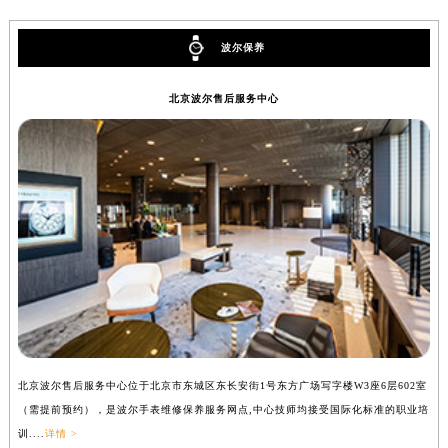
香港特别行政区铜锣湾区湾仔区轩尼诗道波尔售后服务中心（需提前预约）
河南省安阳市文峰区解放大道波尔售后服务中心（需提前预约）
波尔保养
河南省鹤壁市淇滨区九州路波尔售后服务中心（需提前预约）
北京波尔售后服务中心
河南省济源市沁园街道济水大道波尔售后服务中心（需提前预约）
河南省焦作市解放区解放路波尔售后服务中心（需提前预约）
河南省开封市鼓楼区中山路波尔售后服务中心（需提前预约）
河南省洛阳市西工区中州中路与解放路交叉口波尔售后服务中心（需提前预约）
河南省漯河市源汇区交通路波尔售后服务中心（需提前预约）
河南省南阳市宛城区范蠡东路与南都路交叉口波尔售后服务中心（需提前预约）
河南省平顶山市卫东区建设路波尔售后服务中心（需提前预约）
河南省濮阳市大华龙区开州路绿城路交叉口波尔售后服务中心（需提前预约）
河南省三门峡市湖滨区和平路波尔售后服务中心（需提前预约）
河南省商丘市梁园区神火大道波尔售后服务中心（需提前预约）
河南省新乡市红旗区人民路波尔售后服务中心（需提前预约）
北京波尔售后服务中心位于北京市东城区东长安街1号东方广场写字楼W3座6层602室
上
（需提前预约），是波尔手表维修保养服务网点,中心技师均接受国际化标准的职业培
（
河南省信阳市浉河区东方红大道波尔售后服务中心（需提前预约）
训....
详情 >
训..
河南省许昌市魏都区建安大道与八龙路交叉口波尔售后服务中心（需提前预约）