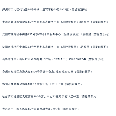
辽宁省沈阳市沈河区中街路137号亨得利名表维修授权店1楼波尔售后服务中心（需提前预约）
郑州市二七区铭功路10号华润大厦写字楼29层2905室（需提前预约）
辽宁省沈阳市沈河区中街路83号亨得利名表维修授权店1楼波尔售后服务中心（需提前预约）
北京市朝阳区建国门外大街甲6号华熙国际中心D座11层1102室波尔售后服务中心（北京总部）（需提前预约）
太原市迎泽区解放路15号亨得利名表服务中心（品牌授权店）3层整层（需提前预约）
北京市东城区东长安街1号王府井东方广场W3座6层602室波尔售后服务中心（需提前预约）
河北省保定市竞秀区朝阳北大街北国先天下波尔售后服务中心（需提前预约）
沈阳市沈河区中街路137号亨得利名表服务中心（品牌授权店）1层整层（需提前预约）
内蒙古自治区阿拉善盟市左旗土尔扈特大街波尔售后服务中心（需提前预约）
沈阳市沈河区中街路83号亨得利名表服务中心（品牌授权店）1层整层（需提前预约）
内蒙古自治区巴彦淖尔市临河区新华街波尔售后服务中心（需提前预约）
内蒙古自治区包头市青山区幸福路甲3号王府井百货名表维修波尔售后服务中心（需提前预约）
乌鲁木齐市天山区红山路26号时代广场（CCMALL）C座17层17-B（需提前预约）
内蒙古自治区赤峰市红山区哈达街波尔售后服务中心（需提前预约）
内蒙古自治区鄂尔多斯市东胜区伊金霍洛街波尔售后服务中心（需提前预约）
台州市椒江区东海大道1800号腾达中心东1幢20楼2002室（需提前预约）
内蒙古自治区呼伦贝尔市海拉尔区中央街波尔售后服务中心（需提前预约）
温州市鹿城区锦绣路1067号置信广场10层1015室（需提前预约）
内蒙古自治区通辽市科尔沁区明仁大街波尔售后服务中心（需提前预约）
内蒙古自治区乌海市海勃湾区人民南路波尔售后服务中心（需提前预约）
哈尔滨市道里区友谊西路600号富力中心T2座写字楼29层03室（需提前预约）
内蒙古自治区乌兰察布市集宁区恩和大街波尔售后服务中心（需提前预约）
内蒙古自治区锡林郭勒盟市锡林浩特市光明街与额尔敦路交叉口波尔售后服务中心（需提前预约）
大连市中山区人民路15号国际金融大厦7层G室（需提前预约）
内蒙古自治区兴安盟市乌兰浩特市兴安大街波尔售后服务中心（需提前预约）