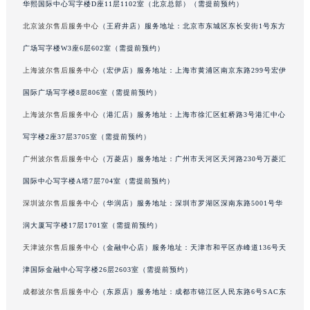
华熙国际中心写字楼D座11层1102室（北京总部）（需提前预约）
广东省汕头市龙湖区长平路波尔售后服务中心（需提前预约）
北京波尔售后服务中心
（王府井店）服务地址：北京市东城区东长安街1号东方
广东省汕尾市城区香洲街道园林社区翠园街波尔售后服务中心（需提前预约）
广场写字楼W3座6层602室（需提前预约）
广东省韶关市武江区芙蓉新区与老城中心交汇处波尔售后服务中心（需提前预约）
上海波尔售后服务中心
（宏伊店）服务地址：上海市黄浦区南京东路299号宏伊
广东省深圳市罗湖区深南东路5001号华润大厦17层1701室波尔售后服务中心（需提前预约）
广东省阳江市江城区东风一路波尔售后服务中心（需提前预约）
国际广场写字楼8层806室（需提前预约）
广东省云浮市云城区金山路波尔售后服务中心（需提前预约）
上海波尔售后服务中心
（港汇店）服务地址：上海市徐汇区虹桥路3号港汇中心
广东省湛江市赤坎区观海北路波尔售后服务中心（需提前预约）
写字楼2座37层3705室（需提前预约）
广东省肇庆市端州区信安大道与砚都大道交汇处波尔售后服务中心（需提前预约）
广州波尔售后服务中心
（万菱店）服务地址：广州市天河区天河路230号万菱汇
广西壮族自治区百色市右江区中山二路波尔售后服务中心（需提前预约）
国际中心写字楼A塔7层704室（需提前预约）
广西壮族自治区北海市海城区北京路波尔售后服务中心（需提前预约）
深圳波尔售后服务中心
（华润店）服务地址：深圳市罗湖区深南东路5001号华
广西壮族自治区崇左市江州区石景林街道友谊大道与丽川路交汇处波尔售后服务中心（需提前预约）
润大厦写字楼17层1701室（需提前预约）
广西壮族自治区防城港市港口区金花茶大道波尔售后服务中心（需提前预约）
广西壮族自治区贵港市港北区港城街道布山大道与仙衣路交叉口波尔售后服务中心（需提前预约）
天津波尔售后服务中心
（金融中心店）服务地址：天津市和平区赤峰道136号天
广西壮族自治区桂林市秀峰区红岭路波尔售后服务中心（需提前预约）
津国际金融中心写字楼26层2603室（需提前预约）
广西壮族自治区河池市金城江区金城江街道朝阳路波尔售后服务中心（需提前预约）
成都波尔售后服务中心
（东原店）服务地址：成都市锦江区人民东路6号SAC东
广西壮族自治区贺州市八步区城东街道灵峰南路波尔售后服务中心（需提前预约）