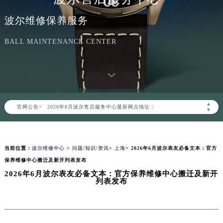
波尔维修保养服务
BALL MAINTENANCE CENTER
2026年8月波尔中国区售后服务网络优化升级公告
2026年8月波尔全国官方售后客户服务热线：400-006-0073
波尔官方全国统一服务热线400-006-0073，服务覆盖中国大陆、香港、澳门、台湾全部区域（非大陆需加拨“+86”）
2026年8月波尔售后服务中心最新网点地址：
▲
官网公告>
北京市朝阳区建国门外大街甲6号华熙国际中心写字楼D座11层1102室（北京总部）（需提前预约）
▼
北京市东城区东长安街1号东方广场写字楼W3座6层602室（需提前预约）
天津市和平区赤峰道136号天津国际金融中心写字楼26层2603室（需提前预约）
当前位置：
波尔维修中心
>
问题/知识/资讯
>
上海
> 2026年6月波尔表友必备文本：官方
上海市徐汇区虹桥路3号港汇中心写字楼2座37层3705室（需提前预约）
保养维修中心搬迁及新开列表发布
上海市黄浦区南京东路299号宏伊国际广场写字楼8层806室（需提前预约）
2026年6月波尔表友必备文本：官方保养维修中心搬迁及新开
南京市秦淮区中山南路1号（新街口）南京中心写字楼22层C1-1室（需提前预约）
列表发布
常州市新北区龙锦路1590号现代传媒中心写字楼5号楼10层1008室（需提前预约）
徐州市鼓楼区淮海东路29号苏宁广场IFC国际金融中心写字楼35层3508室（需提前预约）
扬州市邗江区国展路29号星耀天地写字楼1号楼18层1803室（需提前预约）