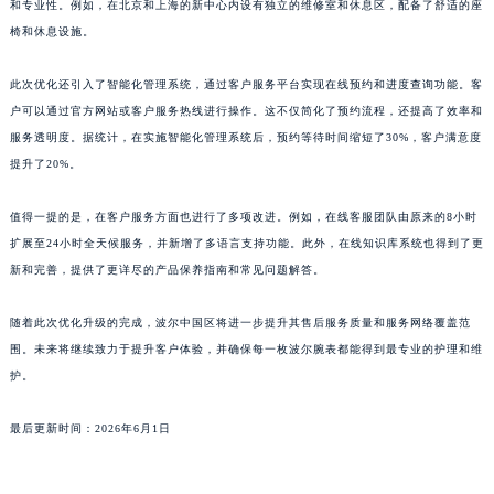
和专业性。例如，在北京和上海的新中心内设有独立的维修室和休息区，配备了舒适的座
山东省枣庄市滕州市北辛路与善国路交叉口波尔售后服务中心（需提前预约）
椅和休息设施。
山东省淄博市张店区金晶大道波尔售后服务中心（需提前预约）
上海市黄浦区南京东路299号宏伊国际广场写字楼8层806室波尔售后服务中心（需提前预约）
此次优化还引入了智能化管理系统，通过客户服务平台实现在线预约和进度查询功能。客
户可以通过官方网站或客户服务热线进行操作。这不仅简化了预约流程，还提高了效率和
上海市徐汇区虹桥路3号港汇中心2座37层3705室波尔售后服务中心（需提前预约）
服务透明度。据统计，在实施智能化管理系统后，预约等待时间缩短了30%，客户满意度
浙江省杭州市上城区钱江路1366号华润大厦A座5层503-5室波尔售后服务中心（需提前预约）
提升了20%。
浙江省湖州市吴兴区劳动路波尔售后服务中心（需提前预约）
浙江省嘉兴市南湖区广益路705号嘉兴世界贸易中心A座13层1304室波尔售后服务中心（需提前预约）
值得一提的是，在客户服务方面也进行了多项改进。例如，在线客服团队由原来的8小时
浙江省金华市金东区东市南街777号金华万达广场4号楼22楼2209室波尔售后服务中心（需提前预约）
扩展至24小时全天候服务，并新增了多语言支持功能。此外，在线知识库系统也得到了更
浙江省丽水市莲都区解放街波尔售后服务中心（需提前预约）
新和完善，提供了更详尽的产品保养指南和常见问题解答。
浙江省宁波市江北区大闸南路500号来福士广场办公楼20层2009室波尔售后服务中心（需提前预约）
随着此次优化升级的完成，波尔中国区将进一步提升其售后服务质量和服务网络覆盖范
浙江省衢州市柯城区上街波尔售后服务中心（需提前预约）
围。未来将继续致力于提升客户体验，并确保每一枚波尔腕表都能得到最专业的护理和维
浙江省绍兴市越城区胜利东路379号世茂天际中心写字楼8层805室波尔售后服务中心（需提前预约）
护。
浙江省舟山市定海区解放东路波尔售后服务中心（需提前预约）
澳门特别行政区大堂区议事亭前地（新马路）波尔售后服务中心（需提前预约）
最后更新时间：2026年6月1日
澳门特别行政区风顺堂区南湾大马路波尔售后服务中心（需提前预约）
澳门特别行政区花地玛堂区关闸广场波尔售后服务中心（需提前预约）