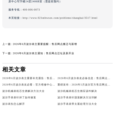
原中心写字楼24层2406B室（需提前预约）
广西壮族自治区来宾市兴宾区桂中大道波尔售后服务中心（需提前预约）
服务专线：
400-006-0073
广西壮族自治区柳州市城中区中山中路波尔售后服务中心（需提前预约）
本页链接：
http://www.021mbwxzx.com/problems/shanghai/3517.html
广西壮族自治区钦州市钦南区金海湾东大街波尔售后服务中心（需提前预约）
广西壮族自治区梧州市万秀区龙湖镇高旺路波尔售后服务中心（需提前预约）
广西壮族自治区玉林市玉州区金玉路波尔售后服务中心（需提前预约）
海南省儋州市儋州市那大镇兰洋北路波尔售后服务中心（需提前预约）
上一篇:
2026年6月波尔表主重要提醒：售后网点搬迁与新增
海南省东方市八所镇解放西路波尔售后服务中心（需提前预约）
下一篇:
2026年6月波尔表主通知：售后网点迁址及新开业
海南省琼海市嘉积镇东风路波尔售后服务中心（需提前预约）
海南省三沙市西沙区西沙群岛永兴岛北京路波尔售后服务中心（需提前预约）
相关文章
海南省三亚市吉阳区迎宾路波尔售后服务中心（需提前预约）
海南省万宁市万城镇解放路波尔售后服务中心（需提前预约）
2026年6月波尔表主重要补充通告：售后网点搬迁与新增
2026年6月波尔表友必备信息：售后网点搬迁及新开
海南省文昌市文城镇教育东路波尔售后服务中心（需提前预约）
2026年6月波尔表友必看：官方维修中心及保养点搬迁与新增
重磅发布：2026年5月波尔官方售后网点调整方案
海南省五指山市通什镇三月三大道波尔售后服务中心（需提前预约）
波尔机械表机芯生锈解决方法大全
波尔机械表机芯生锈应该咋解决
波尔手表表针掉了如何修复
波尔手表表针脱落解决方法详解
香港特别行政区尖沙咀区油尖旺区广东道波尔售后服务中心（需提前预约）
波尔表扣怎么解开
波尔手表表带太紧处理方法大全
香港特别行政区金钟区中西区金钟道波尔售后服务中心（需提前预约）
香港特别行政区九龙区油尖旺区弥敦道波尔售后服务中心（需提前预约）