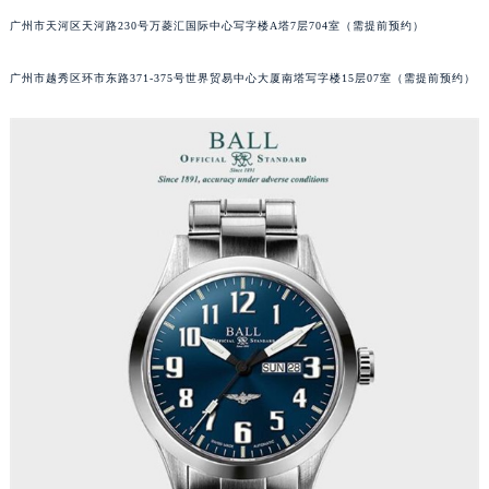
黑龙江省大庆市萨尔图区会战大街波尔售后服务中心（需提前预约）
广州市天河区天河路230号万菱汇国际中心写字楼A塔7层704室（需提前预约）
黑龙江省鹤岗市向阳区红军路波尔售后服务中心（需提前预约）
广州市越秀区环市东路371-375号世界贸易中心大厦南塔写字楼15层07室（需提前预约）
黑龙江省黑河市爱辉区中央街波尔售后服务中心（需提前预约）
黑龙江省鸡西市鸡冠区红军路波尔售后服务中心（需提前预约）
黑龙江省佳木斯市向阳区长安路波尔售后服务中心（需提前预约）
黑龙江省牡丹江市东安区太平路波尔售后服务中心（需提前预约）
黑龙江省七台河市桃山区大同街波尔售后服务中心（需提前预约）
黑龙江省齐齐哈尔市龙沙区龙华路波尔售后服务中心（需提前预约）
黑龙江省双鸭山市尖山区新兴大街波尔售后服务中心（需提前预约）
黑龙江省绥化市北林区新华街与康庄路交叉口波尔售后服务中心（需提前预约）
黑龙江省伊春市伊美区通河路波尔售后服务中心（需提前预约）
吉林省白城市洮北区明仁南街波尔售后服务中心（需提前预约）
吉林省白山市浑江区浑江大街波尔售后服务中心（需提前预约）
吉林省吉林市船营区河南街波尔售后服务中心（需提前预约）
吉林省辽源市龙山区人民大街波尔售后服务中心（需提前预约）
吉林省梅河口市新华街道梅河大街波尔售后服务中心（需提前预约）