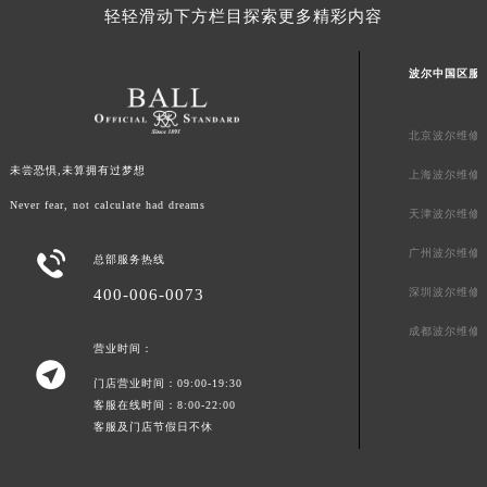
轻轻滑动下方栏目探索更多精彩内容
新疆维吾尔自治区阿拉尔市胜利大道波尔售后服务中心（需提前预约）
新疆维吾尔自治区阿拉山口市友好路波尔售后服务中心（需提前预约）
波尔中国区服
新疆维吾尔自治区阿勒泰市解放路波尔售后服务中心（需提前预约）
新疆维吾尔自治区阿图什市光明路波尔售后服务中心（需提前预约）
北京波尔维修
新疆维吾尔自治区白杨市军垦路波尔售后服务中心（需提前预约）
未尝恐惧,未算拥有过梦想
新疆维吾尔自治区北屯市团结路波尔售后服务中心（需提前预约）
上海波尔维修
新疆维吾尔自治区博乐市博乐市北京路波尔售后服务中心（需提前预约）
Never fear, not calculate had dreams
天津波尔维修
新疆维吾尔自治区昌吉市延安北路波尔售后服务中心（需提前预约）
广州波尔维修

总部服务热线
新疆维吾尔自治区阜康市博峰路波尔售后服务中心（需提前预约）
400-006-0073
深圳波尔维修
新疆维吾尔自治区哈密市伊州区建国北路波尔售后服务中心（需提前预约）
新疆维吾尔自治区和田市和田市北京西路波尔售后服务中心（需提前预约）
成都波尔维修
营业时间：
新疆维吾尔自治区胡杨河市胡杨河市胡杨路波尔售后服务中心（需提前预约）

门店营业时间：09:00-19:30
新疆维吾尔自治区霍尔果斯市亚欧北路波尔售后服务中心（需提前预约）
客服在线时间：8:00-22:00
新疆维吾尔自治区喀什市解放北路波尔售后服务中心（需提前预约）
客服及门店节假日不休
新疆维吾尔自治区可克达拉市幸福路波尔售后服务中心（需提前预约）
新疆维吾尔自治区克拉玛依市克拉玛依区友谊路波尔售后服务中心（需提前预约）