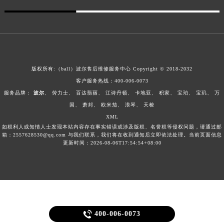
新疆维吾尔自治区库车市库车市文化东路波尔售后服务中心（需提前预约）
新疆维吾尔自治区库尔勒市库尔勒市人民东路波尔售后服务中心（需提前预约）
新疆维吾尔自治区奎屯市团结西街波尔售后服务中心（需提前预约）
新疆维吾尔自治区昆玉市昆泉街波尔售后服务中心（需提前预约）
新疆维吾尔自治区沙湾市三道河子镇世纪大道南路波尔售后服务中心（需提前预约）
版权所有:（ball）
波尔售后维修服务中心
Copyright © 2018-2032
新疆维吾尔自治区石河子市北二路波尔售后服务中心（需提前预约）
客户服务热线：400-006-0073
服务品牌：
波尔
、
劳力士
、
百达翡丽
、
江诗丹顿
、
卡地亚
、
积家
、
宝珀
、
宝玑
、
万
新疆维吾尔自治区双河市光明路波尔售后服务中心（需提前预约）
国
、
萧邦
、
欧米茄
、
浪琴
、
天梭
新疆维吾尔自治区塔城市塔城地区闻琴路波尔售后服务中心（需提前预约）
XML
新疆维吾尔自治区铁门关市兴疆路波尔售后服务中心（需提前预约）
如权利人或知情人士发现本站内容存在事实错误或涉及版权、名誉权等侵权问题，请通过邮
箱：2557628530@qq.com 与我们联系，我们将在收到通知后立即依法处理。当前页面信息
新疆维吾尔自治区图木舒克市图木舒克市中兴街波尔售后服务中心（需提前预约）
更新时间：2026-08-06T17:54:54+08:00
新疆维吾尔自治区吐鲁番市高昌区文化中路文化中路波尔售后服务中心（需提前预约）
新疆维吾尔自治区乌苏市乌鲁木齐北路波尔售后服务中心（需提前预约）
新疆维吾尔自治区五家渠市长征西街波尔售后服务中心（需提前预约）
新疆维吾尔自治区新星市东风路波尔售后服务中心（需提前预约）
新疆维吾尔自治区伊宁市解放西路波尔售后服务中心（需提前预约）

400-006-0073
贵州省安顺市西秀区中华南路波尔售后服务中心（需提前预约）