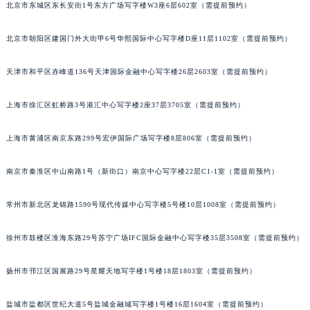
北京市东城区东长安街1号东方广场写字楼W3座6层602室（需提前预约）
重庆市江北区观音桥步行街2号融恒时代广场写字楼9层902室（需提前预约）
长沙市芙蓉区定王台街道建湘路393号世茂环球金融中心写字楼（芙蓉广场）10层13室（需提前预约）
北京市朝阳区建国门外大街甲6号华熙国际中心写字楼D座11层1102室（需提前预约）
郑州市二七区铭功路10号华润大厦写字楼29层2905室（需提前预约）
太原市迎泽区解放路15号亨得利名表服务中心（品牌授权店）3层整层（需提前预约）
天津市和平区赤峰道136号天津国际金融中心写字楼26层2603室（需提前预约）
沈阳市沈河区中街路137号亨得利名表服务中心（品牌授权店）1层整层（需提前预约）
上海市徐汇区虹桥路3号港汇中心写字楼2座37层3705室（需提前预约）
沈阳市沈河区中街路83号亨得利名表服务中心（品牌授权店）1层整层（需提前预约）
乌鲁木齐市天山区红山路26号时代广场（CCMALL）C座17层17-B（需提前预约）
上海市黄浦区南京东路299号宏伊国际广场写字楼8层806室（需提前预约）
温州市鹿城区锦绣路1067号置信广场10层1015室（需提前预约）
哈尔滨市道里区友谊西路600号富力中心T2座写字楼29层03室（需提前预约）
南京市秦淮区中山南路1号（新街口）南京中心写字楼22层C1-1室（需提前预约）
大连市中山区人民路15号国际金融大厦7层G室（需提前预约）
常州市新北区龙锦路1590号现代传媒中心写字楼5号楼10层1008室（需提前预约）
佛山市禅城区季华五路57号万科金融中心C座12层1205室（需提前预约）
东莞市东城街道鸿福东路1号民盈国贸中心T1写字楼9层907室（需提前预约）
徐州市鼓楼区淮海东路29号苏宁广场IFC国际金融中心写字楼35层3508室（需提前预约）
无锡市梁溪区人民中路139号恒隆广场写字楼1座11层1104室（需提前预约）
南通市崇川区工农路57号圆融广场写字楼16层1603室（需提前预约）
扬州市邗江区国展路29号星耀天地写字楼1号楼18层1803室（需提前预约）
苏州市苏州工业园区星港街199号苏州中心办公楼C座22层08室（需提前预约）
武汉市江汉区解放大道686号世界贸易大厦38层09室（需提前预约）
盐城市盐都区世纪大道5号盐城金融城写字楼1号楼16层1604室（需提前预约）