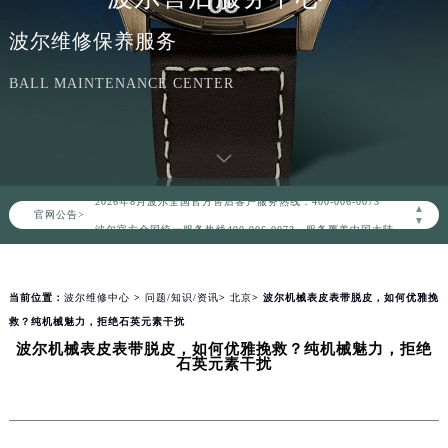
波尔维修保养服务
BALL MAINTENANCE CENTER
2026年8月波尔中国区售后服务网络优化升级公告
2026年8月波尔全国官方售后客户服务热线：400-006-0073
▲
官网公告>
波尔官方全国统一服务热线400-006-0073，服务覆盖中国大陆、香港、澳门、台湾全部区域（非大陆需加拨“+86”）
▼
2026年8月波尔售后服务中心最新网点地址：
北京市朝阳区建国门外大街甲6号华熙国际中心写字楼D座11层1102室（北京总部）（需提前预约）
当前位置：
波尔维修中心
>
问题/知识/资讯
>
北京
> 波尔机械表皮表带脱皮，如何优雅挽
北京市东城区东长安街1号东方广场写字楼W3座6层602室（需提前预约）
救？纯机械魅力，拒绝石英元素干扰
天津市和平区赤峰道136号天津国际金融中心写字楼26层2603室（需提前预约）
波尔机械表皮表带脱皮，如何优雅挽救？纯机械魅力，拒绝
上海市徐汇区虹桥路3号港汇中心写字楼2座37层3705室（需提前预约）
石英元素干扰
上海市黄浦区南京东路299号宏伊国际广场写字楼8层806室（需提前预约）
南京市秦淮区中山南路1号（新街口）南京中心写字楼22层C1-1室（需提前预约）
常州市新北区龙锦路1590号现代传媒中心写字楼5号楼10层1008室（需提前预约）