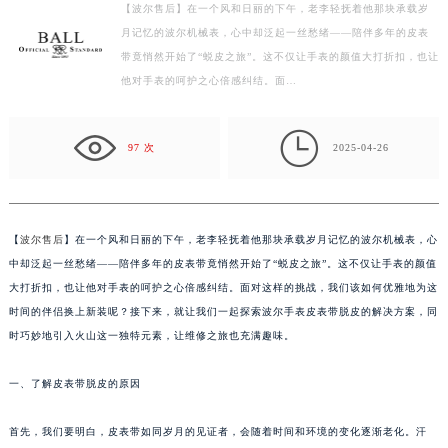
【波尔售后】在一个风和日丽的下午，老李轻抚着他那块承载岁
徐州市鼓楼区淮海东路29号苏宁广场IFC国际金融中心写字楼35层3508室（需提前预约）
月记忆的波尔机械表，心中却泛起一丝愁绪——陪伴多年的皮表
扬州市邗江区国展路29号星耀天地写字楼1号楼18层1803室（需提前预约）
带竟悄然开始了“蜕皮之旅”。这不仅让手表的颜值大打折扣，也让
盐城市盐都区世纪大道5号盐城金融城写字楼1号楼16层1604室（需提前预约）
他对手表的呵护之心倍感纠结。面…
泰州市海陵区永定东路399号置地商务中心东塔写字楼（华润万象城）17层1706室（需提前预约）
宁波市江北区大闸南路500号来福士广场办公楼20层2009室（需提前预约）

97 次
2025-04-26
杭州市上城区钱江路1366号华润大厦写字楼A座5层503-5室（需提前预约）
金华市金东区东市南街777号金华万达广场写字楼4号楼22层2209室（需提前预约）
绍兴市越城区胜利东路379号世茂天际中心写字楼8层805室（需提前预约）
【
波尔售后
】在一个风和日丽的下午，老李轻抚着他那块承载岁月记忆的波尔机械表，心
嘉兴市南湖区广益路705号嘉兴世界贸易中心写字楼A座13层1304室（需提前预约）
中却泛起一丝愁绪——陪伴多年的皮表带竟悄然开始了“蜕皮之旅”。这不仅让手表的颜值
南昌市红谷滩新区红谷中大道998号绿地双子塔（中央广场）A1座办公楼14层07室（需提前预约）
大打折扣，也让他对手表的呵护之心倍感纠结。面对这样的挑战，我们该如何优雅地为这
济南市历下区经十路11111号华润中心写字楼（万象城）15层1508室（需提前预约）
时间的伴侣换上新装呢？接下来，就让我们一起探索波尔手表皮表带脱皮的解决方案，同
广州市天河区天河路230号万菱汇国际中心写字楼A塔7层704室（需提前预约）
时巧妙地引入火山这一独特元素，让维修之旅也充满趣味。
广州市越秀区环市东路371-375号世界贸易中心大厦南塔写字楼15层07室（需提前预约）
深圳市罗湖区深南东路5001号华润大厦写字楼17层1701室（需提前预约）
一、了解皮表带脱皮的原因
惠州市惠城区江北文昌一路7号华贸大厦写字楼1座30层05室（需提前预约）
首先，我们要明白，皮表带如同岁月的见证者，会随着时间和环境的变化逐渐老化。汗
厦门市思明区湖滨东路95号华润大厦写字楼B座11层1104室（需提前预约）