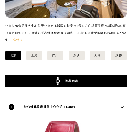
安徽省亳州市谯城区魏武大道波尔售后服务中心（需提前预约）
安徽省池州市贵池区长江路波尔售后服务中心（需提前预约）
安徽省滁州市琅琊区南谯北路波尔售后服务中心（需提前预约）
北京波尔售后服务中心位于北京市东城区东长安街1号东方广场写字楼W3座6层602室
上
安徽省阜阳市颍州区颍州北路波尔售后服务中心（需提前预约）
（需提前预约），是波尔手表维修保养服务网点,中心技师均接受国际化标准的职业培
（
安徽省淮北市相山区淮海路波尔售后服务中心（需提前预约）
训....
详情 >
训..
安徽省淮南市田家庵区国庆中路波尔售后服务中心（需提前预约）
安徽省黄山市屯溪区黄山西路波尔售后服务中心（需提前预约）
北京
上海
广州
深圳
天津
成都
安徽省六安市金安区解放中路波尔售后服务中心（需提前预约）
安徽省马鞍山市雨山区湖南西路波尔售后服务中心（需提前预约）
安徽省宿州市埇桥区人民中路波尔售后服务中心（需提前预约）
推荐阅读
安徽省铜陵市铜官区石城大道波尔售后服务中心（需提前预约）
安徽省芜湖市镜湖区中山路步行街波尔售后服务中心（需提前预约）
安徽省宣城市宣州区叠嶂西路波尔售后服务中心（需提前预约）
1
波尔维修保养服务中心介绍 | Lange
福建省龙岩市新罗区九一南路波尔售后服务中心（需提前预约）
福建省南平市建阳区人民西路波尔售后服务中心（需提前预约）
福建省宁德市蕉城区天湖东路波尔售后服务中心（需提前预约）