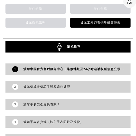

山东省威海市环翠区新威海路89号振华商厦一楼名表维修波尔售后服务中心（需提前预约）
波尔维修
波尔售后
山东省潍坊市奎文区东风东街波尔售后服务中心（需提前预约）
波尔碳氢系列
波尔工程师青铜星磁霸腕表
山东省枣庄市滕州市北辛路与善国路交叉口波尔售后服务中心（需提前预约）
山东省淄博市张店区金晶大道波尔售后服务中心（需提前预约）
上海市黄浦区南京东路299号宏伊国际广场写字楼8层806室波尔售后服务中心（需提前预约）
随机推荐
上海市徐汇区虹桥路3号港汇中心2座37层3705室波尔售后服务中心（需提前预约）
浙江省杭州市上城区钱江路1366号华润大厦A座5层503-5室波尔售后服务中心（需提前预约）
浙江省湖州市吴兴区劳动路波尔售后服务中心（需提前预约）
1
波尔中国官方售后服务中心｜维修地址及24小时电话权威信息公示（2026年6月最新）
浙江省嘉兴市南湖区广益路705号嘉兴世界贸易中心A座13层1304室波尔售后服务中心（需提前预约）
浙江省金华市金东区东市南街777号金华万达广场4号楼22楼2209室波尔售后服务中心（需提前预约）
2
波尔机械表机芯生锈应该咋处理
浙江省丽水市莲都区解放街波尔售后服务中心（需提前预约）
浙江省宁波市江北区大闸南路500号来福士广场办公楼20层2009室波尔售后服务中心（需提前预约）
3
波尔手表怎么更换表蒙？
浙江省衢州市柯城区上街波尔售后服务中心（需提前预约）
浙江省绍兴市越城区胜利东路379号世茂天际中心写字楼8层805室波尔售后服务中心（需提前预约）
4
波尔手表多少钱（波尔手表图片及报价）
浙江省舟山市定海区解放东路波尔售后服务中心（需提前预约）
澳门特别行政区大堂区议事亭前地（新马路）波尔售后服务中心（需提前预约）