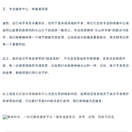
甘肃省兰州市七里河区西津西路16号兰州中心写字楼21层2102室（需提前预约）
五、专业服务中心：终极避风港
重庆市解放碑渝中区民权路28号英利国际金融中心写字楼20层01室（需提前预约）
黑龙江省大庆市萨尔图区会战大街波尔售后服务中心（需提前预约）
诚然，自己动手有其乐趣所在，但对于复杂或高端的手表，将它们交给专业的维修中心就
如同让疲惫的旅者找到火山口下的温泉一般安心。专业技师拥有“火山科学家”的眼光与技
黑龙江省鹤岗市向阳区红军路波尔售后服务中心（需提前预约）
术，他们能够确保每一个细节都被完美处理，让你的波尔机械表重焕新生，再次精准记录
黑龙江省黑河市爱辉区中央街波尔售后服务中心（需提前预约）
每一个重要时刻。
黑龙江省鸡西市鸡冠区红军路波尔售后服务中心（需提前预约）
黑龙江省佳木斯市向阳区长安路波尔售后服务中心（需提前预约）
总之，面对波尔手表皮表带的“脱皮危机”，不论是采取临时补救措施，还是决定彻底升
黑龙江省牡丹江市东安区太平路波尔售后服务中心（需提前预约）
级，每一步都需谨慎而充满智慧，正如我们在探索神秘火山时一样。记住，每只手表背后
黑龙江省七台河市桃山区大同街波尔售后服务中心（需提前预约）
的故事，都值得我们用心去守护。
黑龙江省齐齐哈尔市龙沙区龙华路波尔售后服务中心（需提前预约）
黑龙江省双鸭山市尖山区新兴大街波尔售后服务中心（需提前预约）
以上就是
北京波尔维修服务中心
为您分享的精彩内容。如果您还有其他关于波尔手表维护
黑龙江省绥化市北林区新华街与康庄路交叉口波尔售后服务中心（需提前预约）
和保养的问题，可以拨打页面400电话进行咨询，我们将竭诚为您服务。
黑龙江省伊春市伊美区通河路波尔售后服务中心（需提前预约）
吉林省白城市洮北区明仁南街波尔售后服务中心（需提前预约）
吉林省白山市浑江区浑江大街波尔售后服务中心（需提前预约）
吉林省吉林市船营区河南街波尔售后服务中心（需提前预约）