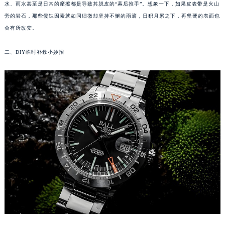
水、雨水甚至是日常的摩擦都是导致其脱皮的“幕后推手”。想象一下，如果皮表带是火山
福州市鼓楼区五四路128-1号恒力城写字楼15层03室（需提前预约）
旁的岩石，那些侵蚀因素就如同细微却坚持不懈的雨滴，日积月累之下，再坚硬的表面也
成都市锦江区人民东路6号SAC东原中心写字楼24层2406B室（需提前预约）
会有所改变。
重庆市江北区观音桥步行街2号融恒时代广场写字楼9层902室（需提前预约）
长沙市芙蓉区定王台街道建湘路393号世茂环球金融中心写字楼（芙蓉广场）10层13室（需提前预约）
二、DIY临时补救小妙招
郑州市二七区铭功路10号华润大厦写字楼29层2905室（需提前预约）
太原市迎泽区解放路15号亨得利名表服务中心（品牌授权店）3层整层（需提前预约）
沈阳市沈河区中街路137号亨得利名表服务中心（品牌授权店）1层整层（需提前预约）
沈阳市沈河区中街路83号亨得利名表服务中心（品牌授权店）1层整层（需提前预约）
乌鲁木齐市天山区红山路26号时代广场（CCMALL）C座17层17-B（需提前预约）
温州市鹿城区锦绣路1067号置信广场10层1015室（需提前预约）
哈尔滨市道里区友谊西路600号富力中心T2座写字楼29层03室（需提前预约）
大连市中山区人民路15号国际金融大厦7层G室（需提前预约）
佛山市禅城区季华五路57号万科金融中心C座12层1205室（需提前预约）
东莞市东城街道鸿福东路1号民盈国贸中心T1写字楼9层907室（需提前预约）
无锡市梁溪区人民中路139号恒隆广场写字楼1座11层1104室（需提前预约）
南通市崇川区工农路57号圆融广场写字楼16层1603室（需提前预约）