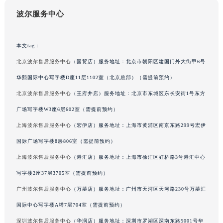
吉林省辽源市龙山区人民大街波尔售后服务中心（需提前预约）
波尔服务中心
吉林省梅河口市新华街道梅河大街波尔售后服务中心（需提前预约）
吉林省四平市铁东区紫气大路与南九经街交汇处波尔售后服务中心（需提前预约）
本文tag：
吉林省松原市宁江区五环大街波尔售后服务中心（需提前预约）
北京波尔售后服务中心
（国贸店）服务地址：北京市朝阳区建国门外大街甲6号
吉林省通化市东昌区环通乡江南大街波尔售后服务中心（需提前预约）
华熙国际中心写字楼D座11层1102室（北京总部）（需提前预约）
吉林省延边市延吉市解放路波尔售后服务中心（需提前预约）
辽宁省鞍山市铁东区站前街波尔售后服务中心（需提前预约）
北京波尔售后服务中心
（王府井店）服务地址：北京市东城区东长安街1号东方
辽宁省本溪市平山区胜利路波尔售后服务中心（需提前预约）
广场写字楼W3座6层602室（需提前预约）
辽宁省朝阳市双塔区新华路波尔售后服务中心（需提前预约）
上海波尔售后服务中心
（宏伊店）服务地址：上海市黄浦区南京东路299号宏伊
辽宁省丹东市振兴区七经街波尔售后服务中心（需提前预约）
国际广场写字楼8层806室（需提前预约）
辽宁省抚顺市新抚区东一路波尔售后服务中心（需提前预约）
上海波尔售后服务中心
（港汇店）服务地址：上海市徐汇区虹桥路3号港汇中心
辽宁省阜新市海州区解放大街波尔售后服务中心（需提前预约）
写字楼2座37层3705室（需提前预约）
辽宁省葫芦岛市连山区中央路波尔售后服务中心（需提前预约）
广州波尔售后服务中心
（万菱店）服务地址：广州市天河区天河路230号万菱汇
辽宁省锦州市古塔区中央大街波尔售后服务中心（需提前预约）
辽宁省辽阳市白塔区新运大街波尔售后服务中心（需提前预约）
国际中心写字楼A塔7层704室（需提前预约）
辽宁省盘锦市兴隆台区石油大街波尔售后服务中心（需提前预约）
深圳波尔售后服务中心
（华润店）服务地址：深圳市罗湖区深南东路5001号华