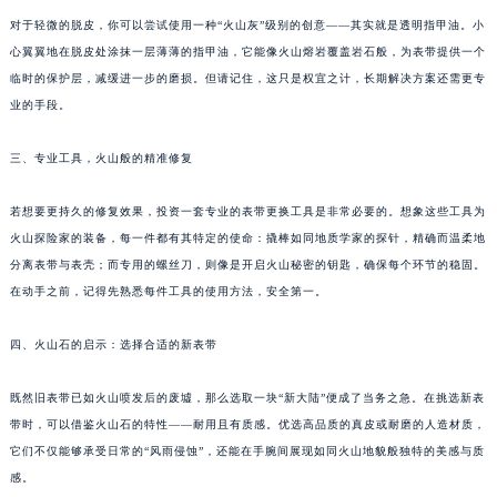
苏州市苏州工业园区星港街199号苏州中心办公楼C座22层08室（需提前预约）
对于轻微的脱皮，你可以尝试使用一种“火山灰”级别的创意——其实就是透明指甲油。小
心翼翼地在脱皮处涂抹一层薄薄的指甲油，它能像火山熔岩覆盖岩石般，为表带提供一个
武汉市江汉区解放大道686号世界贸易大厦38层09室（需提前预约）
临时的保护层，减缓进一步的磨损。但请记住，这只是权宜之计，长期解决方案还需更专
南宁市青秀区金湖路59号地王大厦12楼1224室（需提前预约）
业的手段。
合肥市蜀山区潜山路111号万象城华润大厦B座12楼03室（需提前预约）
泉州市丰泽区宝洲路729号浦西万达中心写字楼A座7楼709室（需提前预约）
三、专业工具，火山般的精准修复
青岛市南区山东路6号华润大厦B座22层04室（需提前预约）
烟台市芝罘区胜利路139号万达金融中心A座907室（需提前预约）
若想要更持久的修复效果，投资一套专业的表带更换工具是非常必要的。想象这些工具为
火山探险家的装备，每一件都有其特定的使命：撬棒如同地质学家的探针，精确而温柔地
长春市朝阳区西安大路727号中银大厦A座(旺进大厦)18层09室（需提前预约）
分离表带与表壳；而专用的螺丝刀，则像是开启火山秘密的钥匙，确保每个环节的稳固。
贵阳市南明区都司高架桥路33号亨特国际金融中心14楼14D（需提前预约）
在动手之前，记得先熟悉每件工具的使用方法，安全第一。
昆明市盘龙区北京路928号同德昆明广场写字楼10层06室（需提前预约）
石家庄市长安区中山东路39号勒泰中心写字楼B座13层07室（需提前预约）
四、火山石的启示：选择合适的新表带
西安市碑林区南关正街88号华侨城长安国际中心E座6楼10室（需提前预约）
海口市龙华区金贸东路5号海口华润大厦B座17层1707室（需提前预约）
既然旧表带已如火山喷发后的废墟，那么选取一块“新大陆”便成了当务之急。在挑选新表
带时，可以借鉴火山石的特性——耐用且有质感。优选高品质的真皮或耐磨的人造材质，
唐山市路南区新华东道100号万达广场写字楼A座10层1002室（需提前预约）
它们不仅能够承受日常的“风雨侵蚀”，还能在手腕间展现如同火山地貌般独特的美感与质
台州市椒江区东海大道1800号腾达中心东1幢20楼2002室（需提前预约）
感。
内蒙古自治区呼和浩特市玉泉区大学西街70号华润万象城写字楼（鄂尔多斯大厦）23层2326室（需提前预约）