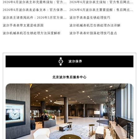
2026年6月波尔表主补充最终须知：官方售后网点迁移与新设
2026年6月波尔表主须知：官方售后网点迁移与新设
内蒙古自治区锡林郭勒盟市锡林浩特市光明街与额尔敦路交叉口波尔售后服务中心（需提前预约）
2026年6月波尔表友必备文本：官方保养维修中心搬迁及新开列表
2026年6月波尔表主重要提醒：售后网点搬迁与新增
内蒙古自治区兴安盟市乌兰浩特市兴安大街波尔售后服务中心（需提前预约）
波尔表主请查阅此件：2026年5月官方保养维修中心网点调整通知
波尔手表表盘生锈处理技巧
山西省大同市平城区迎宾街波尔售后服务中心（需提前预约）
波尔手表表带太紧是啥原因
波尔机械表机芯生锈处理办法详解
山西省晋城市城区黄华街波尔售后服务中心（需提前预约）
波尔机械表机芯生锈处理方法深度解析
波尔手表表针脱落处理技巧盘点
山西省晋中市榆次区顺城街波尔售后服务中心（需提前预约）
山西省临汾市尧都区解放路波尔售后服务中心（需提前预约）
山西省吕梁市离石区永宁中路与建设街交叉口波尔售后服务中心（需提前预约）
波尔保养
山西省朔州市朔城区怡西路与鄯阳西街交汇处波尔售后服务中心（需提前预约）
山西省忻州市忻府区和平东街与七一南路交叉口波尔售后服务中心（需提前预约）
北京波尔售后服务中心
山西省阳泉市郊区平阳东街与新城大道交叉口波尔售后服务中心（需提前预约）
山西省运城市盐湖区河东街波尔售后服务中心（需提前预约）
山西省长治市潞州区英雄中路波尔售后服务中心（需提前预约）
山西省太原市迎泽区迎泽街道解放路15号亨得利名表维修授权店3楼波尔售后服务中心（需提前预约）
天津市和平区赤峰道136号天津国际金融中心26层2603室波尔售后服务中心（需提前预约）
安徽省安庆市迎江区人民路波尔售后服务中心（需提前预约）
安徽省蚌埠市蚌山区淮河路波尔售后服务中心（需提前预约）