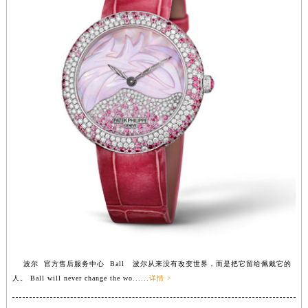
福建省莆田市城厢区霞林街道荔华东大道波尔售后服务中心（需提前预约）
福建省三明市三元区东乾二路波尔售后服务中心（需提前预约）
福建省漳州市龙文区步港路波尔售后服务中心（需提前预约）
江苏省常州市新北区龙锦路1590号现代传媒中心5号楼10层1008室波尔售后服务中心（需提前预约）
江苏省淮安市清江浦区淮海北路波尔售后服务中心（需提前预约）
江苏省连云港市海州区通灌北路波尔售后服务中心（需提前预约）
江苏省南京市秦淮区中山南路1号南京中心22层22-C1-C3室波尔售后服务中心（需提前预约）
江苏省宿迁市宿城区西湖路波尔售后服务中心（需提前预约）
江苏省泰州市海陵区永定东路399号置地商务中心东塔（华润万象城）17层1706室波尔售后服务中心（需提前预约）
江苏省徐州市鼓楼区淮海东路29号苏宁广场IFC国际金融中心35层3508室波尔售后服务中心（需提前预约）
江苏省盐城市盐都区世纪大道5号盐城金融城写字楼1号楼16层1604室波尔售后服务中心（需提前预约）
江苏省扬州市邗江区国展路29号星耀天地写字楼1号楼18层1803室波尔售后服务中心（需提前预约）
江苏省镇江市京口区中山东路波尔售后服务中心（需提前预约）
江西省抚州市临川区赣东大道波尔售后服务中心（需提前预约）
波尔 官方售后服务中心 Ball 波尔从来没有改变世界，而是把它留给佩戴它的
人。 Ball will never change the wo......
详情 >
江西省赣州市章贡区文清路波尔售后服务中心（需提前预约）
江西省吉安市吉州区井冈山大道波尔售后服务中心（需提前预约）