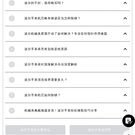
2
波尔好不好，值得购买吗？
江西省景德镇市珠山区珠山中路波尔售后服务中心（需提前预约）
江西省九江市浔阳区浔阳路波尔售后服务中心（需提前预约）
3
波尔手表机芯略有锈迹应当怎样除锈？
江西省南昌市红谷滩新区红谷中大道998号绿地双子塔（中央广场）A1座办公楼14层1407室波尔售后服务中心（需提前预约）
江西省萍乡市安源区萍安北大道与康庄路交叉口波尔售后服务中心（需提前预约）
4
波尔机械表星期不动了如何解决？专业应对指针停滞难题
江西省上饶市信州区滨江西路波尔售后服务中心（需提前预约）
江西省新余市渝水区北湖西路波尔售后服务中心（需提前预约）
5
波尔手表表壳有划痕是啥原因
江西省宜春市袁州区中山中路波尔售后服务中心（需提前预约）
6
波尔手表表针脱落解决办法深度解析
江西省鹰潭市月湖区胜利东路波尔售后服务中心（需提前预约）
山东省德州市德城区东风中路波尔售后服务中心（需提前预约）
7
波尔手表清洗保养需要多久？
山东省东营市东营区济南路波尔售后服务中心（需提前预约）
山东省济南市历下区经十路11111号华润中心写字楼（万象城）15层1508室波尔售后服务中心（需提前预约）
8
波尔手表机芯如何除锈？
山东省济宁市任城区太白楼路波尔售后服务中心（需提前预约）
山东省莱芜市文化南路8号银座商城名表维修一楼名表维修波尔售后服务中心（需提前预约）
9
机械表佩戴难题攻克！波尔手表轻松摘取技巧分享
山东省临沂市兰山区解放路波尔售后服务中心（需提前预约）

山东省日照市东港区烟台路波尔售后服务中心（需提前预约）
波尔手表防水圈老化
波尔手表皮表带
山东省泰安市泰山区财源街道泰山大街波尔售后服务中心（需提前预约）