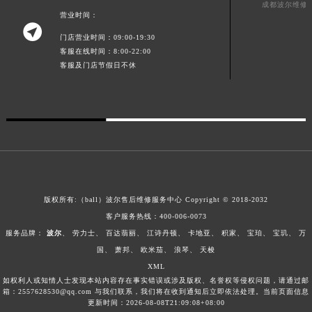
成都波尔维修
广东省梅州市梅江区金燕大道波尔售后服务中心（需提前预约）
营业时间：

广东省清远市清城区湖西路波尔售后服务中心（需提前预约）
门店营业时间：09:00-19:30
客服在线时间：8:00-22:00
广东省汕头市龙湖区长平路波尔售后服务中心（需提前预约）
客服及门店节假日不休
广东省汕尾市城区香洲街道园林社区翠园街波尔售后服务中心（需提前预约）
广东省韶关市武江区芙蓉新区与老城中心交汇处波尔售后服务中心（需提前预约）
广东省深圳市罗湖区深南东路5001号华润大厦17层1701室波尔售后服务中心（需提前预约）
广东省阳江市江城区东风一路波尔售后服务中心（需提前预约）
广东省云浮市云城区金山路波尔售后服务中心（需提前预约）
广东省湛江市赤坎区观海北路波尔售后服务中心（需提前预约）
广东省肇庆市端州区信安大道与砚都大道交汇处波尔售后服务中心（需提前预约）
版权所有:（ball）
波尔售后维修服务中心
Copyright © 2018-2032
广西壮族自治区百色市右江区中山二路波尔售后服务中心（需提前预约）
客户服务热线：400-006-0073
广西壮族自治区北海市海城区北京路波尔售后服务中心（需提前预约）
服务品牌：
波尔
、
劳力士
、
百达翡丽
、
江诗丹顿
、
卡地亚
、
积家
、
宝珀
、
宝玑
、
万
广西壮族自治区崇左市江州区石景林街道友谊大道与丽川路交汇处波尔售后服务中心（需提前预约）
国
、
萧邦
、
欧米茄
、
浪琴
、
天梭
XML
广西壮族自治区防城港市港口区金花茶大道波尔售后服务中心（需提前预约）
如权利人或知情人士发现本站内容存在事实错误或涉及版权、名誉权等侵权问题，请通过邮
广西壮族自治区贵港市港北区港城街道布山大道与仙衣路交叉口波尔售后服务中心（需提前预约）
箱：2557628530@qq.com 与我们联系，我们将在收到通知后立即依法处理。当前页面信息
更新时间：2026-08-08T21:09:08+08:00
广西壮族自治区桂林市秀峰区红岭路波尔售后服务中心（需提前预约）