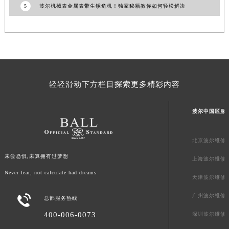
5
波尔机械表金属表带生锈危机！独家秘籍教你如何轻松解决
澳门特别行政区风顺堂区南湾大马路波尔售后服务中心（需提前预约）
澳门特别行政区花地玛堂区关闸广场波尔售后服务中心（需提前预约）
澳门特别行政区花王堂区大三巴商圈波尔售后服务中心（需提前预约）
澳门特别行政区嘉模堂区官也街波尔售后服务中心（需提前预约）
澳门省路氹城市金光大道波尔售后服务中心（需提前预约）
澳门特别行政区望德堂区塔石广场波尔售后服务中心（需提前预约）
轻轻滑动下方栏目探索更多精彩内容
福建省福州市鼓楼区五四路128-1号恒力城写字楼15层03室波尔售后服务中心（需提前预约）
福建省厦门市思明区湖滨东路95号万象城华润大厦B座11层1104室波尔售后服务中心（需提前预约）
波尔中国区服
广东省潮州市潮安区新风路与潮汕路交汇处波尔售后服务中心（需提前预约）
广东省广州市天河区天河路230号万菱汇国际中心A塔7层704室波尔售后服务中心（需提前预约）
北京波尔维修
广东省广州市越秀区环市东路371-375号世界贸易中心大厦南塔15层1507室波尔售后服务中心（需提前预约）
未尝恐惧,未算拥有过梦想
上海波尔维修
广东省河源市源城区越王大道波尔售后服务中心（需提前预约）
Never fear, not calculate had dreams
天津波尔维修
广东省惠州市惠城区江北文昌一路7号华贸大厦1座30层3005室波尔售后服务中心（需提前预约）
广州波尔维修

广东省江门市蓬江区广场西路波尔售后服务中心（需提前预约）
总部服务热线
广东省揭阳市榕城进贤门步行街波尔售后服务中心（需提前预约）
400-006-0073
深圳波尔维修
广东省茂名市电白区水东街道迎宾大道波尔售后服务中心（需提前预约）