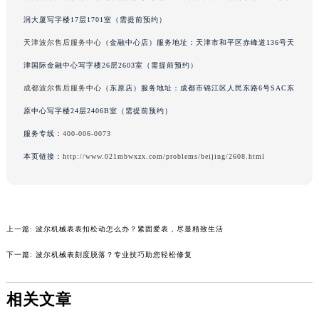
辽宁省铁岭市银州区南马路波尔售后服务中心（需提前预约）
润大厦写字楼17层1701室（需提前预约）
辽宁省营口市站前区市府路与渤海大街交叉口波尔售后服务中心（需提前预约）
天津波尔售后服务中心
（金融中心店）服务地址：天津市和平区赤峰道136号天
辽宁省沈阳市沈河区中街路137号亨得利名表维修授权店1楼波尔售后服务中心（需提前预约）
津国际金融中心写字楼26层2603室（需提前预约）
辽宁省沈阳市沈河区中街路83号亨得利名表维修授权店1楼波尔售后服务中心（需提前预约）
成都波尔售后服务中心
（东原店）服务地址：成都市锦江区人民东路6号SAC东
北京市朝阳区建国门外大街甲6号华熙国际中心D座11层1102室波尔售后服务中心（北京总部）（需提前预约）
原中心写字楼24层2406B室（需提前预约）
北京市东城区东长安街1号王府井东方广场W3座6层602室波尔售后服务中心（需提前预约）
河北省保定市竞秀区朝阳北大街北国先天下波尔售后服务中心（需提前预约）
服务专线：
400-006-0073
内蒙古自治区阿拉善盟市左旗土尔扈特大街波尔售后服务中心（需提前预约）
本页链接：
http://www.021mbwxzx.com/problems/beijing/2608.html
内蒙古自治区巴彦淖尔市临河区新华街波尔售后服务中心（需提前预约）
内蒙古自治区包头市青山区幸福路甲3号王府井百货名表维修波尔售后服务中心（需提前预约）
内蒙古自治区赤峰市红山区哈达街波尔售后服务中心（需提前预约）
上一篇:
波尔机械表表扣松动怎么办？紧固爱表，尽显精致生活
内蒙古自治区鄂尔多斯市东胜区伊金霍洛街波尔售后服务中心（需提前预约）
内蒙古自治区呼伦贝尔市海拉尔区中央街波尔售后服务中心（需提前预约）
下一篇:
波尔机械表刻度脱落？专业技巧助您轻松修复
内蒙古自治区通辽市科尔沁区明仁大街波尔售后服务中心（需提前预约）
内蒙古自治区乌海市海勃湾区人民南路波尔售后服务中心（需提前预约）
相关文章
内蒙古自治区乌兰察布市集宁区恩和大街波尔售后服务中心（需提前预约）