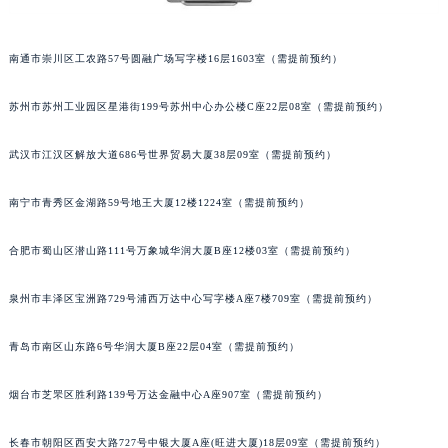
山西省大同市平城区迎宾街波尔售后服务中心（需提前预约）
山西省晋城市城区黄华街波尔售后服务中心（需提前预约）
南通市崇川区工农路57号圆融广场写字楼16层1603室（需提前预约）
山西省晋中市榆次区顺城街波尔售后服务中心（需提前预约）
山西省临汾市尧都区解放路波尔售后服务中心（需提前预约）
苏州市苏州工业园区星港街199号苏州中心办公楼C座22层08室（需提前预约）
山西省吕梁市离石区永宁中路与建设街交叉口波尔售后服务中心（需提前预约）
武汉市江汉区解放大道686号世界贸易大厦38层09室（需提前预约）
山西省朔州市朔城区怡西路与鄯阳西街交汇处波尔售后服务中心（需提前预约）
山西省忻州市忻府区和平东街与七一南路交叉口波尔售后服务中心（需提前预约）
南宁市青秀区金湖路59号地王大厦12楼1224室（需提前预约）
山西省阳泉市郊区平阳东街与新城大道交叉口波尔售后服务中心（需提前预约）
山西省运城市盐湖区河东街波尔售后服务中心（需提前预约）
合肥市蜀山区潜山路111号万象城华润大厦B座12楼03室（需提前预约）
山西省长治市潞州区英雄中路波尔售后服务中心（需提前预约）
泉州市丰泽区宝洲路729号浦西万达中心写字楼A座7楼709室（需提前预约）
山西省太原市迎泽区迎泽街道解放路15号亨得利名表维修授权店3楼波尔售后服务中心（需提前预约）
天津市和平区赤峰道136号天津国际金融中心26层2603室波尔售后服务中心（需提前预约）
青岛市南区山东路6号华润大厦B座22层04室（需提前预约）
安徽省安庆市迎江区人民路波尔售后服务中心（需提前预约）
安徽省蚌埠市蚌山区淮河路波尔售后服务中心（需提前预约）
烟台市芝罘区胜利路139号万达金融中心A座907室（需提前预约）
安徽省亳州市谯城区魏武大道波尔售后服务中心（需提前预约）
安徽省池州市贵池区长江路波尔售后服务中心（需提前预约）
长春市朝阳区西安大路727号中银大厦A座(旺进大厦)18层09室（需提前预约）