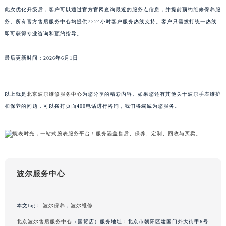
此次优化升级后，客户可以通过官方官网查询最近的服务点信息，并提前预约维修保养服
山东省枣庄市滕州市北辛路与善国路交叉口波尔售后服务中心（需提前预约）
务。所有官方售后服务中心均提供7×24小时客户服务热线支持。客户只需拨打统一热线
山东省淄博市张店区金晶大道波尔售后服务中心（需提前预约）
即可获得专业咨询和预约指导。
上海市黄浦区南京东路299号宏伊国际广场写字楼8层806室波尔售后服务中心（需提前预约）
上海市徐汇区虹桥路3号港汇中心2座37层3705室波尔售后服务中心（需提前预约）
最后更新时间：2026年6月1日
浙江省杭州市上城区钱江路1366号华润大厦A座5层503-5室波尔售后服务中心（需提前预约）
浙江省湖州市吴兴区劳动路波尔售后服务中心（需提前预约）
以上就是
北京波尔维修服务中心
为您分享的精彩内容。如果您还有其他关于波尔手表维护
浙江省嘉兴市南湖区广益路705号嘉兴世界贸易中心A座13层1304室波尔售后服务中心（需提前预约）
和保养的问题，可以拨打页面400电话进行咨询，我们将竭诚为您服务。
浙江省金华市金东区东市南街777号金华万达广场4号楼22楼2209室波尔售后服务中心（需提前预约）
浙江省丽水市莲都区解放街波尔售后服务中心（需提前预约）
浙江省宁波市江北区大闸南路500号来福士广场办公楼20层2009室波尔售后服务中心（需提前预约）
浙江省衢州市柯城区上街波尔售后服务中心（需提前预约）
浙江省绍兴市越城区胜利东路379号世茂天际中心写字楼8层805室波尔售后服务中心（需提前预约）
波尔服务中心
浙江省舟山市定海区解放东路波尔售后服务中心（需提前预约）
澳门特别行政区大堂区议事亭前地（新马路）波尔售后服务中心（需提前预约）
本文tag：
波尔保养
，
波尔维修
澳门特别行政区风顺堂区南湾大马路波尔售后服务中心（需提前预约）
澳门特别行政区花地玛堂区关闸广场波尔售后服务中心（需提前预约）
北京波尔售后服务中心
（国贸店）服务地址：北京市朝阳区建国门外大街甲6号