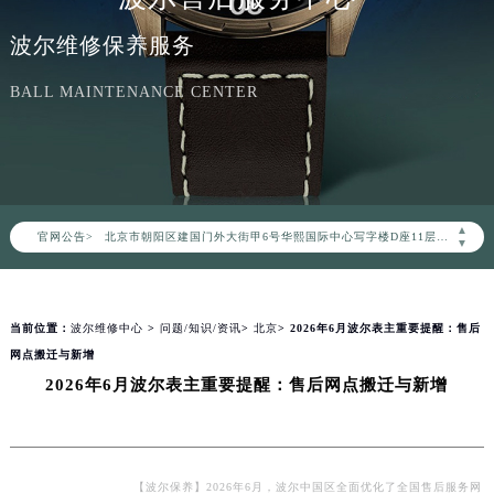
波尔维修保养服务
BALL MAINTENANCE CENTER
2026年8月波尔中国区售后服务网络优化升级公告
2026年8月波尔全国官方售后客户服务热线：400-006-0073
波尔官方全国统一服务热线400-006-0073，服务覆盖中国大陆、香港、澳门、台湾全部区域（非大陆需加拨“+86”）
2026年8月波尔售后服务中心最新网点地址：
▲
官网公告>
北京市朝阳区建国门外大街甲6号华熙国际中心写字楼D座11层1102室（北京总部）（需提前预约）
▼
北京市东城区东长安街1号东方广场写字楼W3座6层602室（需提前预约）
天津市和平区赤峰道136号天津国际金融中心写字楼26层2603室（需提前预约）
当前位置：
波尔维修中心
>
问题/知识/资讯
>
北京
> 2026年6月波尔表主重要提醒：售后
上海市徐汇区虹桥路3号港汇中心写字楼2座37层3705室（需提前预约）
网点搬迁与新增
上海市黄浦区南京东路299号宏伊国际广场写字楼8层806室（需提前预约）
2026年6月波尔表主重要提醒：售后网点搬迁与新增
南京市秦淮区中山南路1号（新街口）南京中心写字楼22层C1-1室（需提前预约）
常州市新北区龙锦路1590号现代传媒中心写字楼5号楼10层1008室（需提前预约）
徐州市鼓楼区淮海东路29号苏宁广场IFC国际金融中心写字楼35层3508室（需提前预约）
扬州市邗江区国展路29号星耀天地写字楼1号楼18层1803室（需提前预约）
【波尔保养】2026年6月，波尔中国区全面优化了全国售后服务网