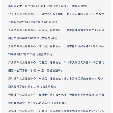
澳门特别行政区花王堂区大三巴商圈波尔售后服务中心（需提前预约）
华熙国际中心写字楼D座11层1102室（北京总部）（需提前预约）
澳门特别行政区嘉模堂区官也街波尔售后服务中心（需提前预约）
北京波尔售后服务中心
（王府井店）服务地址：北京市东城区东长安街1号东方
澳门省路氹城市金光大道波尔售后服务中心（需提前预约）
广场写字楼W3座6层602室（需提前预约）
澳门特别行政区望德堂区塔石广场波尔售后服务中心（需提前预约）
上海波尔售后服务中心
（宏伊店）服务地址：上海市黄浦区南京东路299号宏伊
福建省福州市鼓楼区五四路128-1号恒力城写字楼15层03室波尔售后服务中心（需提前预约）
国际广场写字楼8层806室（需提前预约）
福建省厦门市思明区湖滨东路95号万象城华润大厦B座11层1104室波尔售后服务中心（需提前预约）
上海波尔售后服务中心
（港汇店）服务地址：上海市徐汇区虹桥路3号港汇中心
广东省潮州市潮安区新风路与潮汕路交汇处波尔售后服务中心（需提前预约）
广东省广州市天河区天河路230号万菱汇国际中心A塔7层704室波尔售后服务中心（需提前预约）
写字楼2座37层3705室（需提前预约）
广东省广州市越秀区环市东路371-375号世界贸易中心大厦南塔15层1507室波尔售后服务中心（需提前预约）
广州波尔售后服务中心
（万菱店）服务地址：广州市天河区天河路230号万菱汇
广东省河源市源城区越王大道波尔售后服务中心（需提前预约）
国际中心写字楼A塔7层704室（需提前预约）
广东省惠州市惠城区江北文昌一路7号华贸大厦1座30层3005室波尔售后服务中心（需提前预约）
深圳波尔售后服务中心
（华润店）服务地址：深圳市罗湖区深南东路5001号华
广东省江门市蓬江区广场西路波尔售后服务中心（需提前预约）
润大厦写字楼17层1701室（需提前预约）
广东省揭阳市榕城进贤门步行街波尔售后服务中心（需提前预约）
天津波尔售后服务中心
（金融中心店）服务地址：天津市和平区赤峰道136号天
广东省茂名市电白区水东街道迎宾大道波尔售后服务中心（需提前预约）
津国际金融中心写字楼26层2603室（需提前预约）
广东省梅州市梅江区金燕大道波尔售后服务中心（需提前预约）
广东省清远市清城区湖西路波尔售后服务中心（需提前预约）
成都波尔售后服务中心
（东原店）服务地址：成都市锦江区人民东路6号SAC东