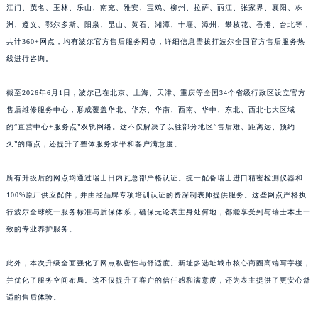
江门、茂名、玉林、乐山、南充、雅安、宝鸡、柳州、拉萨、丽江、张家界、襄阳、株
江西省南昌市红谷滩新区红谷中大道998号绿地双子塔（中央广场）A1座办公楼14层1407室波尔售后服务中心（需提前预约）
洲、遵义、鄂尔多斯、阳泉、昆山、黄石、湘潭、十堰、漳州、攀枝花、香港、台北等，
江西省萍乡市安源区萍安北大道与康庄路交叉口波尔售后服务中心（需提前预约）
共计360+网点，均有波尔官方售后服务网点，详细信息需拨打波尔全国官方售后服务热
江西省上饶市信州区滨江西路波尔售后服务中心（需提前预约）
线进行咨询。
江西省新余市渝水区北湖西路波尔售后服务中心（需提前预约）
截至2026年6月1日，波尔已在北京、上海、天津、重庆等全国34个省级行政区设立官方
江西省宜春市袁州区中山中路波尔售后服务中心（需提前预约）
售后维修服务中心，形成覆盖华北、华东、华南、西南、华中、东北、西北七大区域
江西省鹰潭市月湖区胜利东路波尔售后服务中心（需提前预约）
的“直营中心+服务点”双轨网络。这不仅解决了以往部分地区“售后难、距离远、预约
山东省德州市德城区东风中路波尔售后服务中心（需提前预约）
久”的痛点，还提升了整体服务水平和客户满意度。
山东省东营市东营区济南路波尔售后服务中心（需提前预约）
山东省济南市历下区经十路11111号华润中心写字楼（万象城）15层1508室波尔售后服务中心（需提前预约）
所有升级后的网点均通过瑞士日内瓦总部严格认证。统一配备瑞士进口精密检测仪器和
山东省济宁市任城区太白楼路波尔售后服务中心（需提前预约）
100%原厂供应配件，并由经品牌专项培训认证的资深制表师提供服务。这些网点严格执
行波尔全球统一服务标准与质保体系，确保无论表主身处何地，都能享受到与瑞士本土一
山东省莱芜市文化南路8号银座商城名表维修一楼名表维修波尔售后服务中心（需提前预约）
致的专业养护服务。
山东省临沂市兰山区解放路波尔售后服务中心（需提前预约）
山东省日照市东港区烟台路波尔售后服务中心（需提前预约）
此外，本次升级全面强化了网点私密性与舒适度。新址多选址城市核心商圈高端写字楼，
山东省泰安市泰山区财源街道泰山大街波尔售后服务中心（需提前预约）
并优化了服务空间布局。这不仅提升了客户的信任感和满意度，还为表主提供了更安心舒
山东省威海市环翠区新威海路89号振华商厦一楼名表维修波尔售后服务中心（需提前预约）
适的售后体验。
山东省潍坊市奎文区东风东街波尔售后服务中心（需提前预约）