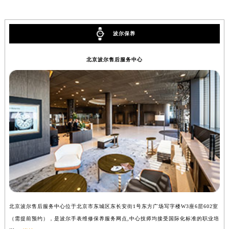
广西壮族自治区来宾市兴宾区桂中大道波尔售后服务中心（需提前预约）
广西壮族自治区柳州市城中区中山中路波尔售后服务中心（需提前预约）
波尔保养
广西壮族自治区钦州市钦南区金海湾东大街波尔售后服务中心（需提前预约）
广西壮族自治区梧州市万秀区龙湖镇高旺路波尔售后服务中心（需提前预约）
北京波尔售后服务中心
广西壮族自治区玉林市玉州区金玉路波尔售后服务中心（需提前预约）
海南省儋州市儋州市那大镇兰洋北路波尔售后服务中心（需提前预约）
海南省东方市八所镇解放西路波尔售后服务中心（需提前预约）
海南省琼海市嘉积镇东风路波尔售后服务中心（需提前预约）
海南省三沙市西沙区西沙群岛永兴岛北京路波尔售后服务中心（需提前预约）
海南省三亚市吉阳区迎宾路波尔售后服务中心（需提前预约）
海南省万宁市万城镇解放路波尔售后服务中心（需提前预约）
海南省文昌市文城镇教育东路波尔售后服务中心（需提前预约）
海南省五指山市通什镇三月三大道波尔售后服务中心（需提前预约）
香港特别行政区尖沙咀区油尖旺区广东道波尔售后服务中心（需提前预约）
北京波尔售后服务中心位于北京市东城区东长安街1号东方广场写字楼W3座6层602室
上
香港特别行政区金钟区中西区金钟道波尔售后服务中心（需提前预约）
（需提前预约），是波尔手表维修保养服务网点,中心技师均接受国际化标准的职业培
（
香港特别行政区九龙区油尖旺区弥敦道波尔售后服务中心（需提前预约）