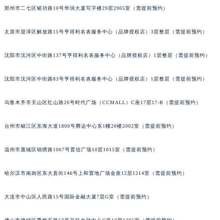
郑州市二七区铭功路10号华润大厦写字楼29层2905室（需提前预约）
吉林省四平市铁东区紫气大路与南九经街交汇处波尔售后服务中心（需提前预约）
吉林省松原市宁江区五环大街波尔售后服务中心（需提前预约）
太原市迎泽区解放路15号亨得利名表服务中心（品牌授权店）3层整层（需提前预约）
吉林省通化市东昌区环通乡江南大街波尔售后服务中心（需提前预约）
吉林省延边市延吉市解放路波尔售后服务中心（需提前预约）
沈阳市沈河区中街路137号亨得利名表服务中心（品牌授权店）1层整层（需提前预约）
辽宁省鞍山市铁东区站前街波尔售后服务中心（需提前预约）
辽宁省本溪市平山区胜利路波尔售后服务中心（需提前预约）
沈阳市沈河区中街路83号亨得利名表服务中心（品牌授权店）1层整层（需提前预约）
辽宁省朝阳市双塔区新华路波尔售后服务中心（需提前预约）
乌鲁木齐市天山区红山路26号时代广场（CCMALL）C座17层17-B（需提前预约）
辽宁省丹东市振兴区七经街波尔售后服务中心（需提前预约）
辽宁省抚顺市新抚区东一路波尔售后服务中心（需提前预约）
台州市椒江区东海大道1800号腾达中心东1幢20楼2002室（需提前预约）
辽宁省阜新市海州区解放大街波尔售后服务中心（需提前预约）
辽宁省葫芦岛市连山区中央路波尔售后服务中心（需提前预约）
温州市鹿城区锦绣路1067号置信广场10层1015室（需提前预约）
辽宁省锦州市古塔区中央大街波尔售后服务中心（需提前预约）
哈尔滨市南岗区东大直街146号上和置地广场金座12层1214室（需提前预约）
辽宁省辽阳市白塔区新运大街波尔售后服务中心（需提前预约）
辽宁省盘锦市兴隆台区石油大街波尔售后服务中心（需提前预约）
大连市中山区人民路15号国际金融大厦7层G室（需提前预约）
辽宁省铁岭市银州区南马路波尔售后服务中心（需提前预约）
辽宁省营口市站前区市府路与渤海大街交叉口波尔售后服务中心（需提前预约）