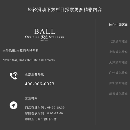
青海省海东市乐都区滨河路波尔售后服务中心（需提前预约）
轻轻滑动下方栏目探索更多精彩内容
青海省海南藏族自治州共和县青海湖大街波尔售后服务中心（需提前预约）
青海省海西蒙古族藏族自治州德令哈市柴达木路波尔售后服务中心（需提前预约）
波尔中国区服
青海省黄南藏族自治州同仁市德合隆路波尔售后服务中心（需提前预约）
青海省西宁市城西区海湖新区西关大道波尔售后服务中心（需提前预约）
北京波尔维修
青海省玉树藏族自治州结古镇胜利路波尔售后服务中心（需提前预约）
未尝恐惧,未算拥有过梦想
上海波尔维修
陕西省安康市汉滨区金州路波尔售后服务中心（需提前预约）
Never fear, not calculate had dreams
陕西省宝鸡市渭滨区经二路波尔售后服务中心（需提前预约）
天津波尔维修
陕西省汉中市汉台区北大街波尔售后服务中心（需提前预约）
广州波尔维修

总部服务热线
陕西省商洛市商州区州城街波尔售后服务中心（需提前预约）
400-006-0073
深圳波尔维修
陕西省铜川市王益区红旗街波尔售后服务中心（需提前预约）
成都波尔维修
陕西省渭南市临渭区东风大街波尔售后服务中心（需提前预约）
营业时间：

陕西省咸阳市秦都区沣西新城统一西路与白马河路交汇处波尔售后服务中心（需提前预约）
门店营业时间：09:00-19:30
陕西省延安市宝塔区中心街波尔售后服务中心（需提前预约）
客服在线时间：8:00-22:00
客服及门店节假日不休
陕西省榆林市榆阳区长兴路波尔售后服务中心（需提前预约）
新疆维吾尔自治区阿克苏市东大街波尔售后服务中心（需提前预约）