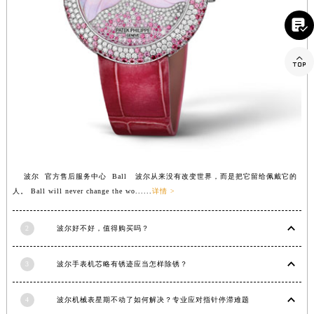
河南省郑州市二七区民主路10号华润大厦29层2905室波尔售后服务中心（需提前预约）

河南省周口市川汇区七一路波尔售后服务中心（需提前预约）
河南省驻马店市驿城区乐山大道与置地大道交叉口波尔售后服务中心（需提前预约）

湖北省鄂州市鄂城区文星大道波尔售后服务中心（需提前预约）
湖北省黄冈市黄州区赤壁大道波尔售后服务中心（需提前预约）
湖北省黄石市黄石港区武汉路波尔售后服务中心（需提前预约）
湖北省荆门市东宝中天街步行街波尔售后服务中心（需提前预约）
湖北省荆州市荆州区荆中路波尔售后服务中心（需提前预约）
湖北省十堰市茅箭区人民北路波尔售后服务中心（需提前预约）
波尔 官方售后服务中心 Ball 波尔从来没有改变世界，而是把它留给佩戴它的
湖北省随州市曾都区青年路波尔售后服务中心（需提前预约）
人。 Ball will never change the wo......
详情 >
湖北省咸宁市咸安区长安大道波尔售后服务中心（需提前预约）
2
波尔好不好，值得购买吗？
湖北省襄阳市樊城区长虹路与人民路交叉口波尔售后服务中心（需提前预约）
湖北省孝感市孝南区复兴大道波尔售后服务中心（需提前预约）
3
波尔手表机芯略有锈迹应当怎样除锈？
湖北省宜昌市西陵区夷陵大道与港窑路波尔售后服务中心（需提前预约）
湖南省常德市武陵区人民路波尔售后服务中心（需提前预约）
4
波尔机械表星期不动了如何解决？专业应对指针停滞难题
湖南省郴州市北湖区国庆北路波尔售后服务中心（需提前预约）