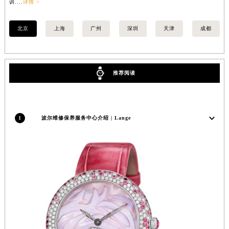
训....
详情 >
训..
香港特别行政区铜锣湾区湾仔区轩尼诗道波尔售后服务中心（需提前预约）
河南省安阳市文峰区解放大道波尔售后服务中心（需提前预约）
北京
上海
广州
深圳
天津
成都
河南省鹤壁市淇滨区九州路波尔售后服务中心（需提前预约）
河南省济源市沁园街道济水大道波尔售后服务中心（需提前预约）
河南省焦作市解放区解放路波尔售后服务中心（需提前预约）
推荐阅读
河南省开封市鼓楼区中山路波尔售后服务中心（需提前预约）
河南省洛阳市西工区中州中路与解放路交叉口波尔售后服务中心（需提前预约）
河南省漯河市源汇区交通路波尔售后服务中心（需提前预约）
1
波尔维修保养服务中心介绍 | Lange
河南省南阳市宛城区范蠡东路与南都路交叉口波尔售后服务中心（需提前预约）
河南省平顶山市卫东区建设路波尔售后服务中心（需提前预约）
河南省濮阳市大华龙区开州路绿城路交叉口波尔售后服务中心（需提前预约）
河南省三门峡市湖滨区和平路波尔售后服务中心（需提前预约）
河南省商丘市梁园区神火大道波尔售后服务中心（需提前预约）
河南省新乡市红旗区人民路波尔售后服务中心（需提前预约）
河南省信阳市浉河区东方红大道波尔售后服务中心（需提前预约）
河南省许昌市魏都区建安大道与八龙路交叉口波尔售后服务中心（需提前预约）