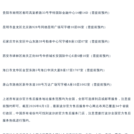
安徽省滁州市琅琊区南谯北路波尔售后服务中心（需提前预约）
贵阳市南明区都司高架桥路33号亨特国际金融中心14楼14D（需提前预约）
安徽省阜阳市颍州区颍州北路波尔售后服务中心（需提前预约）
安徽省淮北市相山区淮海路波尔售后服务中心（需提前预约）
昆明市盘龙区北京路928号同德昆明广场写字楼10层06室（需提前预约）
安徽省淮南市田家庵区国庆中路波尔售后服务中心（需提前预约）
安徽省黄山市屯溪区黄山西路波尔售后服务中心（需提前预约）
石家庄市长安区中山东路39号勒泰中心写字楼B座13层07室（需提前预约）
安徽省六安市金安区解放中路波尔售后服务中心（需提前预约）
西安市碑林区南关正街88号华侨城长安国际中心E座6楼10室（需提前预约）
安徽省马鞍山市雨山区湖南西路波尔售后服务中心（需提前预约）
安徽省宿州市埇桥区人民中路波尔售后服务中心（需提前预约）
海口市龙华区金贸东路5号海口华润大厦B座17层1707室（需提前预约）
安徽省铜陵市铜官区石城大道波尔售后服务中心（需提前预约）
安徽省芜湖市镜湖区中山路步行街波尔售后服务中心（需提前预约）
唐山市路南区新华东道100号万达广场写字楼A座10层1002室（需提前预约）
安徽省宣城市宣州区叠嶂西路波尔售后服务中心（需提前预约）
福建省龙岩市新罗区九一南路波尔售后服务中心（需提前预约）
上述所有波尔官方售后服务地址服务范围均为全国，全部可选择到店或邮寄服务，注意提
前预约即可。截至2026年6月1日，最新波尔官方售后服务中心网点布局已覆盖34个省级
福建省南平市建阳区人民西路波尔售后服务中心（需提前预约）
行政区，中国所有省份均可找到波尔的官方售后服务门店，注意需拨打波尔全国官方售后
福建省宁德市蕉城区天湖东路波尔售后服务中心（需提前预约）
服务热线进行预约。
福建省莆田市城厢区霞林街道荔华东大道波尔售后服务中心（需提前预约）
福建省三明市三元区东乾二路波尔售后服务中心（需提前预约）