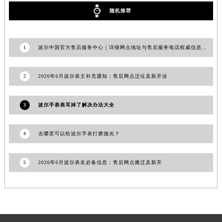
甘肃省金昌市金川区北京路波尔售后服务中心（需提前预约）
随机推荐
甘肃省酒泉市肃州区西大街波尔售后服务中心（需提前预约）
甘肃省临夏市城南街道团结路波尔售后服务中心（需提前预约）
1
波尔中国官方售后服务中心｜详细网点地址与售后服务电话权威信息公示（2026年6月最新）
甘肃省陇南市武都区人民路波尔售后服务中心（需提前预约）
甘肃省平凉市崆峒区西大街波尔售后服务中心（需提前预约）
2
2026年6月波尔表主补充通知：售后网点迁址及新开业
甘肃省庆阳市西峰区南大街波尔售后服务中心（需提前预约）
甘肃省天水市秦州区民主路波尔售后服务中心（需提前预约）
3
波尔手表表耳掉了解决办法大全
甘肃省武威市凉州区迎宾路波尔售后服务中心（需提前预约）
甘肃省张掖市甘州区民乐北路波尔售后服务中心（需提前预约）
4
去哪里可以给波尔手表打磨抛光？
宁夏回族自治区固原市原州区文化街波尔售后服务中心（需提前预约）
宁夏回族自治区石嘴山市大武口区贺兰山路波尔售后服务中心（需提前预约）
宁夏回族自治区吴忠市利通区开元大道波尔售后服务中心（需提前预约）
5
2026年6月波尔表友必备信息：售后网点搬迁及新开
宁夏回族自治区银川市兴庆区新华东路97号新百中心C馆一层C1-18号商铺波尔售后服务中心（需提前预约）
宁夏回族自治区中卫市沙坡头区鼓楼东街波尔售后服务中心（需提前预约）
青海省果洛藏族自治州玛沁县团结路波尔售后服务中心（需提前预约）
青海省海北藏族自治州海晏县将军路波尔售后服务中心（需提前预约）