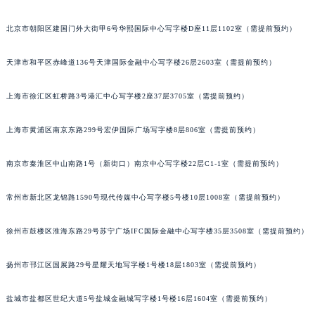
重庆市江北区观音桥步行街2号融恒时代广场写字楼9层902室（需提前预约）
北京市朝阳区建国门外大街甲6号华熙国际中心写字楼D座11层1102室（需提前预约）
长沙市芙蓉区定王台街道建湘路393号世茂环球金融中心写字楼（芙蓉广场）10层13室（需提前预约）
郑州市二七区铭功路10号华润大厦写字楼29层2905室（需提前预约）
天津市和平区赤峰道136号天津国际金融中心写字楼26层2603室（需提前预约）
太原市迎泽区解放路15号亨得利名表服务中心（品牌授权店）3层整层（需提前预约）
沈阳市沈河区中街路137号亨得利名表服务中心（品牌授权店）1层整层（需提前预约）
上海市徐汇区虹桥路3号港汇中心写字楼2座37层3705室（需提前预约）
沈阳市沈河区中街路83号亨得利名表服务中心（品牌授权店）1层整层（需提前预约）
上海市黄浦区南京东路299号宏伊国际广场写字楼8层806室（需提前预约）
乌鲁木齐市天山区红山路26号时代广场（CCMALL）C座17层17-B（需提前预约）
温州市鹿城区锦绣路1067号置信广场10层1015室（需提前预约）
南京市秦淮区中山南路1号（新街口）南京中心写字楼22层C1-1室（需提前预约）
哈尔滨市道里区友谊西路600号富力中心T2座写字楼29层03室（需提前预约）
大连市中山区人民路15号国际金融大厦7层G室（需提前预约）
常州市新北区龙锦路1590号现代传媒中心写字楼5号楼10层1008室（需提前预约）
佛山市禅城区季华五路57号万科金融中心C座12层1205室（需提前预约）
东莞市东城街道鸿福东路1号民盈国贸中心T1写字楼9层907室（需提前预约）
徐州市鼓楼区淮海东路29号苏宁广场IFC国际金融中心写字楼35层3508室（需提前预约）
无锡市梁溪区人民中路139号恒隆广场写字楼1座11层1104室（需提前预约）
扬州市邗江区国展路29号星耀天地写字楼1号楼18层1803室（需提前预约）
南通市崇川区工农路57号圆融广场写字楼16层1603室（需提前预约）
苏州市苏州工业园区星港街199号苏州中心办公楼C座22层08室（需提前预约）
盐城市盐都区世纪大道5号盐城金融城写字楼1号楼16层1604室（需提前预约）
武汉市江汉区解放大道686号世界贸易大厦38层09室（需提前预约）