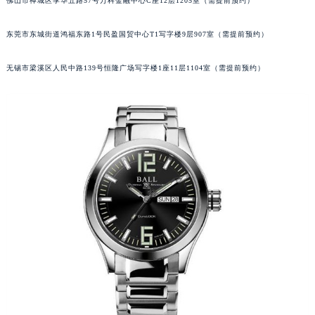
佛山市禅城区季华五路57号万科金融中心C座12层1205室（需提前预约）
辽宁省沈阳市沈河区中街路137号亨得利名表维修授权店1楼波尔售后服务中心（需提前预约）
辽宁省沈阳市沈河区中街路83号亨得利名表维修授权店1楼波尔售后服务中心（需提前预约）
东莞市东城街道鸿福东路1号民盈国贸中心T1写字楼9层907室（需提前预约）
北京市朝阳区建国门外大街甲6号华熙国际中心D座11层1102室波尔售后服务中心（北京总部）（需提前预约）
无锡市梁溪区人民中路139号恒隆广场写字楼1座11层1104室（需提前预约）
北京市东城区东长安街1号王府井东方广场W3座6层602室波尔售后服务中心（需提前预约）
河北省保定市竞秀区朝阳北大街北国先天下波尔售后服务中心（需提前预约）
内蒙古自治区阿拉善盟市左旗土尔扈特大街波尔售后服务中心（需提前预约）
内蒙古自治区巴彦淖尔市临河区新华街波尔售后服务中心（需提前预约）
内蒙古自治区包头市青山区幸福路甲3号王府井百货名表维修波尔售后服务中心（需提前预约）
内蒙古自治区赤峰市红山区哈达街波尔售后服务中心（需提前预约）
内蒙古自治区鄂尔多斯市东胜区伊金霍洛街波尔售后服务中心（需提前预约）
内蒙古自治区呼伦贝尔市海拉尔区中央街波尔售后服务中心（需提前预约）
内蒙古自治区通辽市科尔沁区明仁大街波尔售后服务中心（需提前预约）
内蒙古自治区乌海市海勃湾区人民南路波尔售后服务中心（需提前预约）
内蒙古自治区乌兰察布市集宁区恩和大街波尔售后服务中心（需提前预约）
内蒙古自治区锡林郭勒盟市锡林浩特市光明街与额尔敦路交叉口波尔售后服务中心（需提前预约）
内蒙古自治区兴安盟市乌兰浩特市兴安大街波尔售后服务中心（需提前预约）