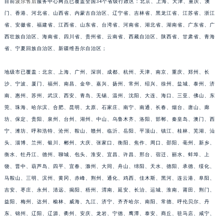
目前
波尔售后
服务中心网点已覆盖全国34个省级行政区：北京、上海、天津、重庆、澳
福建省漳州市龙文区步港路波尔售后服务中心（需提前预约）
门、香港、河北省、山西省、内蒙古自治区、辽宁省、吉林省、黑龙江省、江苏省、浙江
江苏省常州市新北区龙锦路1590号现代传媒中心5号楼10层1008室波尔售后服务中心（需提前预约）
省、安徽省、福建省、江西省、山东省、台湾省、河南省、湖北省、湖南省、广东省、广
西壮族自治区、海南省、四川省、贵州省、云南省、西藏自治区、陕西省、甘肃省、青海
江苏省淮安市清江浦区淮海北路波尔售后服务中心（需提前预约）
省、宁夏回族自治区、新疆维吾尔自治区；
江苏省连云港市海州区通灌北路波尔售后服务中心（需提前预约）
江苏省南京市秦淮区中山南路1号南京中心22层22-C1-C3室波尔售后服务中心（需提前预约）
地级市已覆盖：北京、上海、广州、深圳、成都、杭州、天津、南京、重庆、郑州、长
江苏省宿迁市宿城区西湖路波尔售后服务中心（需提前预约）
沙、宁波、厦门、福州、南昌、金华、嘉兴、扬州、常州、绍兴、徐州、盐城、泰州、济
江苏省泰州市海陵区永定东路399号置地商务中心东塔（华润万象城）17层1706室波尔售后服务中心（需提前预约）
南、惠州、苏州、武汉、西安、青岛、无锡、温州、沈阳、大连、海口、三亚、佛山、东
江苏省徐州市鼓楼区淮海东路29号苏宁广场IFC国际金融中心35层3508室波尔售后服务中心（需提前预约）
莞、珠海、哈尔滨、合肥、昆明、太原、石家庄、南宁、南通、长春、烟台、唐山、廊
坊、保定、贵阳、泉州、台州、湖州、中山、乌鲁木齐、洛阳、邯郸、秦皇岛、澳门、西
江苏省盐城市盐都区世纪大道5号盐城金融城写字楼1号楼16层1604室波尔售后服务中心（需提前预约）
宁、潍坊、呼和浩特、沧州、鞍山、赣州、临沂、岳阳、平顶山、镇江、桂林、芜湖、汕
江苏省扬州市邗江区国展路29号星耀天地写字楼1号楼18层1803室波尔售后服务中心（需提前预约）
头、淄博、兰州、银川、郴州、大庆、张家口、衡阳、焦作、周口、邵阳、亳州、新乡、
江苏省镇江市京口区中山东路波尔售后服务中心（需提前预约）
衡水、牡丹江、德州、聊城、包头、淮安、宜昌、许昌、邢台、宿迁、丽水、蚌埠、上
江西省抚州市临川区赣东大道波尔售后服务中心（需提前预约）
饶、晋中、葫芦岛、四平、宜春、滁州、大同、舟山、绵阳、天水、德阳、承德、绥化、
江西省赣州市章贡区文清路波尔售后服务中心（需提前预约）
马鞍山、三明、滨州、黄冈、赤峰、荆州、通化、鸡西、佳木斯、黑河、连云港、阜阳、
江西省吉安市吉州区井冈山大道波尔售后服务中心（需提前预约）
吉安、枣庄、永州、清远、揭阳、梧州、渭南、延安、长治、运城、淮南、莆田、荆门、
益阳、梅州、达州、榆林、威海、九江、济宁、齐齐哈尔、南阳、常德、呼伦贝尔、丹
江西省景德镇市珠山区珠山中路波尔售后服务中心（需提前预约）
东、锦州、辽阳、辽源、衢州、安庆、龙岩、宁德、鹰潭、泰安、商丘、驻马店、咸宁、
江西省九江市浔阳区浔阳路波尔售后服务中心（需提前预约）