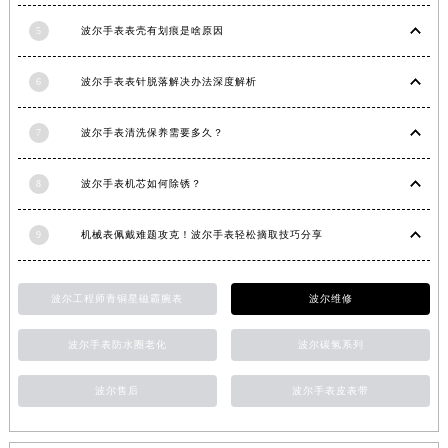
湖南省衡阳市雁峰区解放路波尔售后服务中心（需提前预约）
5
波尔手表表壳有划痕是啥原因
湖南省怀化市鹤城区迎丰中路波尔售后服务中心（需提前预约）
湖南省娄底市娄星区长青街波尔售后服务中心（需提前预约）
6
波尔手表表针脱落解决办法深度解析
湖南省邵阳市双清区东风路波尔售后服务中心（需提前预约）
湖南省湘潭市雨湖区莲城大道波尔售后服务中心（需提前预约）
7
波尔手表清洗保养需要多久？
湖南省益阳市赫山区桃花仑路波尔售后服务中心（需提前预约）
8
波尔手表机芯如何除锈？
湖南省永州市冷水滩区永州大道与中兴路交叉口波尔售后服务中心（需提前预约）
湖南省岳阳市岳阳楼区东茅岭路波尔售后服务中心（需提前预约）
9
机械表佩戴难题攻克！波尔手表轻松摘取技巧分享
湖南省张家界市永定区解放路波尔售后服务中心（需提前预约）
湖南省长沙市芙蓉区建湘路393号世茂环球金融中心写字楼10层1013室波尔售后服务中心（需提前预约）
湖南省株洲市芦淞区建设南路波尔售后服务中心（需提前预约）
波尔工程师青铜星磁霸腕表
波尔维修
甘肃省白银市白银区北京路波尔售后服务中心（需提前预约）
波尔手表防水圈老化
波尔碳氢系列
甘肃省定西市安定区解放路波尔售后服务中心（需提前预约）
甘肃省敦煌市沙州镇阳关中路波尔售后服务中心（需提前预约）
波尔售后
波尔手表皮表带
甘肃省合作市人民街波尔售后服务中心（需提前预约）
甘肃省嘉峪关市雄关区新华中路波尔售后服务中心（需提前预约）