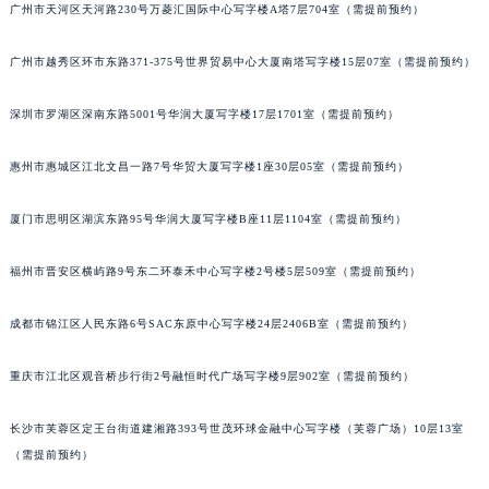
广州市天河区天河路230号万菱汇国际中心写字楼A塔7层704室（需提前预约）
黑龙江省大庆市萨尔图区会战大街波尔售后服务中心（需提前预约）
黑龙江省鹤岗市向阳区红军路波尔售后服务中心（需提前预约）
广州市越秀区环市东路371-375号世界贸易中心大厦南塔写字楼15层07室（需提前预约）
黑龙江省黑河市爱辉区中央街波尔售后服务中心（需提前预约）
黑龙江省鸡西市鸡冠区红军路波尔售后服务中心（需提前预约）
深圳市罗湖区深南东路5001号华润大厦写字楼17层1701室（需提前预约）
黑龙江省佳木斯市向阳区长安路波尔售后服务中心（需提前预约）
惠州市惠城区江北文昌一路7号华贸大厦写字楼1座30层05室（需提前预约）
黑龙江省牡丹江市东安区太平路波尔售后服务中心（需提前预约）
黑龙江省七台河市桃山区大同街波尔售后服务中心（需提前预约）
厦门市思明区湖滨东路95号华润大厦写字楼B座11层1104室（需提前预约）
黑龙江省齐齐哈尔市龙沙区龙华路波尔售后服务中心（需提前预约）
黑龙江省双鸭山市尖山区新兴大街波尔售后服务中心（需提前预约）
福州市晋安区横屿路9号东二环泰禾中心写字楼2号楼5层509室（需提前预约）
黑龙江省绥化市北林区新华街与康庄路交叉口波尔售后服务中心（需提前预约）
成都市锦江区人民东路6号SAC东原中心写字楼24层2406B室（需提前预约）
黑龙江省伊春市伊美区通河路波尔售后服务中心（需提前预约）
吉林省白城市洮北区明仁南街波尔售后服务中心（需提前预约）
重庆市江北区观音桥步行街2号融恒时代广场写字楼9层902室（需提前预约）
吉林省白山市浑江区浑江大街波尔售后服务中心（需提前预约）
吉林省吉林市船营区河南街波尔售后服务中心（需提前预约）
长沙市芙蓉区定王台街道建湘路393号世茂环球金融中心写字楼（芙蓉广场）10层13室
吉林省辽源市龙山区人民大街波尔售后服务中心（需提前预约）
（需提前预约）
吉林省梅河口市新华街道梅河大街波尔售后服务中心（需提前预约）