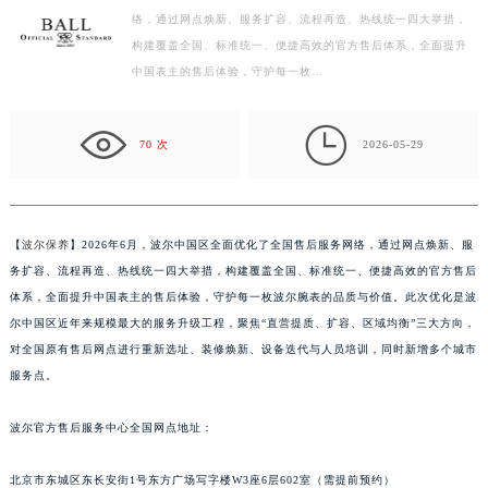
络，通过网点焕新、服务扩容、流程再造、热线统一四大举措，
盐城市盐都区世纪大道5号盐城金融城写字楼1号楼16层1604室（需提前预约）
构建覆盖全国、标准统一、便捷高效的官方售后体系，全面提升
泰州市海陵区永定东路399号置地商务中心东塔写字楼（华润万象城）17层1706室（需提前预约）
中国表主的售后体验，守护每一枚…
宁波市江北区大闸南路500号来福士广场办公楼20层2009室（需提前预约）
杭州市上城区钱江路1366号华润大厦写字楼A座5层503-5室（需提前预约）

金华市金东区东市南街777号金华万达广场写字楼4号楼22层2209室（需提前预约）
70 次
2026-05-29
绍兴市越城区胜利东路379号世茂天际中心写字楼8层805室（需提前预约）
嘉兴市南湖区广益路705号嘉兴世界贸易中心写字楼A座13层1304室（需提前预约）
南昌市红谷滩新区红谷中大道998号绿地双子塔（中央广场）A1座办公楼14层07室（需提前预约）
【
波尔保养
】2026年6月，波尔中国区全面优化了全国售后服务网络，通过网点焕新、服
济南市历下区经十路11111号华润中心写字楼（万象城）15层1508室（需提前预约）
务扩容、流程再造、热线统一四大举措，构建覆盖全国、标准统一、便捷高效的官方售后
广州市天河区天河路230号万菱汇国际中心写字楼A塔7层704室（需提前预约）
体系，全面提升中国表主的售后体验，守护每一枚波尔腕表的品质与价值。此次优化是波
尔中国区近年来规模最大的服务升级工程，聚焦“直营提质、扩容、区域均衡”三大方向，
广州市越秀区环市东路371-375号世界贸易中心大厦南塔写字楼15层07室（需提前预约）
对全国原有售后网点进行重新选址、装修焕新、设备迭代与人员培训，同时新增多个城市
深圳市罗湖区深南东路5001号华润大厦写字楼17层1701室（需提前预约）
服务点。
惠州市惠城区江北文昌一路7号华贸大厦写字楼1座30层05室（需提前预约）
厦门市思明区湖滨东路95号华润大厦写字楼B座11层1104室（需提前预约）
波尔官方售后服务中心全国网点地址：
福州市鼓楼区五四路128-1号恒力城写字楼15层03室（需提前预约）
成都市锦江区人民东路6号SAC东原中心写字楼24层2406B室（需提前预约）
北京市东城区东长安街1号东方广场写字楼W3座6层602室（需提前预约）