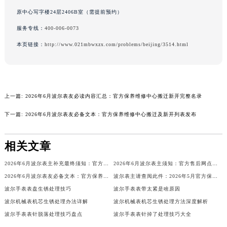
广东省汕头市龙湖区长平路波尔售后服务中心（需提前预约）
原中心写字楼24层2406B室（需提前预约）
广东省汕尾市城区香洲街道园林社区翠园街波尔售后服务中心（需提前预约）
服务专线：
400-006-0073
广东省韶关市武江区芙蓉新区与老城中心交汇处波尔售后服务中心（需提前预约）
本页链接：
http://www.021mbwxzx.com/problems/beijing/3514.html
广东省深圳市罗湖区深南东路5001号华润大厦17层1701室波尔售后服务中心（需提前预约）
广东省阳江市江城区东风一路波尔售后服务中心（需提前预约）
广东省云浮市云城区金山路波尔售后服务中心（需提前预约）
广东省湛江市赤坎区观海北路波尔售后服务中心（需提前预约）
上一篇:
2026年6月波尔表友必读内容汇总：官方保养维修中心搬迁新开完整名录
广东省肇庆市端州区信安大道与砚都大道交汇处波尔售后服务中心（需提前预约）
下一篇:
2026年6月波尔表友必备文本：官方保养维修中心搬迁及新开列表发布
广西壮族自治区百色市右江区中山二路波尔售后服务中心（需提前预约）
广西壮族自治区北海市海城区北京路波尔售后服务中心（需提前预约）
相关文章
广西壮族自治区崇左市江州区石景林街道友谊大道与丽川路交汇处波尔售后服务中心（需提前预约）
2026年6月波尔表主补充最终须知：官方售后网点迁移与新设
2026年6月波尔表主须知：官方售后网点迁移与新设
广西壮族自治区防城港市港口区金花茶大道波尔售后服务中心（需提前预约）
2026年6月波尔表友必备文本：官方保养维修中心搬迁及新开列表
波尔表主请查阅此件：2026年5月官方保养维修中心网点调整通知
广西壮族自治区贵港市港北区港城街道布山大道与仙衣路交叉口波尔售后服务中心（需提前预约）
波尔手表表盘生锈处理技巧
波尔手表表带太紧是啥原因
广西壮族自治区桂林市秀峰区红岭路波尔售后服务中心（需提前预约）
波尔机械表机芯生锈处理办法详解
波尔机械表机芯生锈处理方法深度解析
广西壮族自治区河池市金城江区金城江街道朝阳路波尔售后服务中心（需提前预约）
波尔手表表针脱落处理技巧盘点
波尔手表表针掉了处理技巧大全
广西壮族自治区贺州市八步区城东街道灵峰南路波尔售后服务中心（需提前预约）