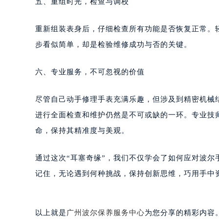
五、重组时光，检查与调校
黑龙江省大庆市萨尔图区会战大街波
黑龙江省鹤岗市向阳区红军路波尔售
重新组装表身后，仔细检查所有功能是否恢复正常。
黑龙江省黑河市爱辉区中央街波尔售
步看似简单，却是检验维修成功与否的关键。
黑龙江省鸡西市鸡冠区红军路波尔售
黑龙江省佳木斯市向阳区长安路波尔
六、专业服务，不可忽视的价值
黑龙江省牡丹江市东安区太平路波尔
黑龙江省七台河市桃山区大同街波尔
尽管自己动手修理手表充满乐趣，但涉及到精密机械
黑龙江省齐齐哈尔市龙沙区龙华路波
进行全面检查和维护仍然是不可或缺的一环。专业技
黑龙江省双鸭山市尖山区新兴大街波
黑龙江省绥化市北林区新华街与康庄
命，保持其精准度与美观。
黑龙江省伊春市伊美区通河路波尔售
吉林省白城市洮北区明仁南街波尔售
通过这次“耳塞奇缘”，我们不仅学会了如何应对波
吉林省白山市浑江区浑江大街波尔售
记住，无论遇到何种挑战，保持创新思维，巧用手中
吉林省吉林市船营区河南街波尔售后
吉林省辽源市龙山区人民大街波尔售
吉林省梅河口市新华街道梅河大街波
以上就是
广州波尔保养服务中心
为您分享的精彩内容