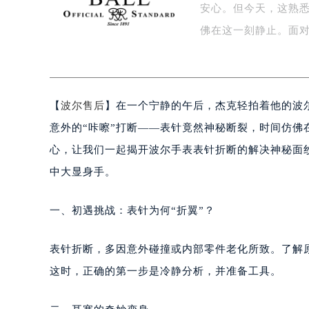
安心。但今天，这熟悉
盐城市盐都区世纪大道5号盐城金融城写
泰州市海陵区永定东路399号置地商
佛在这一刻静止。面
宁波市江北区大闸南路500号来福士广
杭州市上城区钱江路1366号华润大厦
金华市金东区东市南街777号金华万达
【
波尔售后
】在一个宁静的午后，杰克轻拍着他的波
绍兴市越城区胜利东路379号世茂天
嘉兴市南湖区广益路705号嘉兴世界贸
意外的“咔嚓”打断——表针竟然神秘断裂，时间仿
南昌市红谷滩新区红谷中大道998号
心，让我们一起揭开波尔手表表针折断的解决神秘面
济南市历下区经十路11111号华润中
中大显身手。
广州市天河区天河路230号万菱汇国
广州市越秀区环市东路371-375号
一、初遇挑战：表针为何“折翼”？
深圳市罗湖区深南东路5001号华润大
惠州市惠城区江北文昌一路7号华贸大
表针折断，多因意外碰撞或内部零件老化所致。了解
厦门市思明区湖滨东路95号华润大厦写
这时，正确的第一步是冷静分析，并准备工具。
福州市鼓楼区五四路128-1号恒力城
成都市锦江区人民东路6号SAC东原中