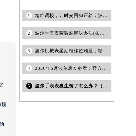
1
精准调校，让时光回归正轨：波尔机械表日历走快解决方案
2
波尔手表表蒙破裂解决办法(如何快速修复手表表蒙破裂问题)
3
波尔机械表星期框移位难题，精准解决之道
4
2026年6月波尔表友必看：官方维修中心及保养点搬迁与新增
室
5
波尔手表表盘生锈了怎么办？（表盘生锈的解决方法）
前预
前预