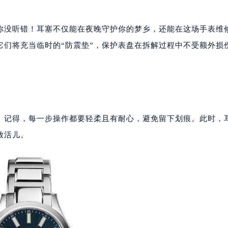
代广场写字楼9层902室（需提前预约）
号世茂环球金融中心写字楼（芙蓉广场）10层13室（需提前预约
你没听错！耳塞不仅能在夜晚守护你的梦乡，还能在这场手表维
楼29层2905室（需提前预约）
它们将充当临时的“防震垫”，保护表盘在拆解过程中不受额外损
表服务中心（品牌授权店）3层整层（需提前预约）
。
表服务中心（品牌授权店）1层整层（需提前预约）
表服务中心（品牌授权店）1层整层（需提前预约）
（CCMALL）C座17层17-B（需提前预约）
10层1015室（需提前预约）
。记得，每一步操作都要轻柔且有耐心，避免留下划痕。此时，
心T2座写字楼29层03室（需提前预约）
致活儿。
厦7层G室（需提前预约）
心C座12层1205室（需提前预约）
中心T1写字楼9层907室（需提前预约）
写字楼1座11层1104室（需提前预约）
楼16层1603室（需提前预约）
中心办公楼C座22层08室（需提前预约）
大厦38层09室（需提前预约）