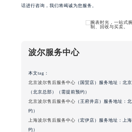
吉林省四平市铁东区紫气大路与南九
话进行咨询，我们将竭诚为您服务。
吉林省松原市宁江区五环大街波尔售
吉林省通化市东昌区环通乡江南大街
吉林省延边市延吉市解放路波尔售后
辽宁省鞍山市铁东区站前街波尔售后
辽宁省本溪市平山区胜利路波尔售后
波尔服务中心
辽宁省朝阳市双塔区新华路波尔售后
辽宁省丹东市振兴区七经街波尔售后
辽宁省抚顺市新抚区东一路波尔售后
本文tag：
辽宁省阜新市海州区解放大街波尔售
北京波尔售后服务中心
（国贸店）服务地址：北京
辽宁省葫芦岛市连山区中央路波尔售
（北京总部）（需提前预约）
辽宁省锦州市古塔区中央大街波尔售
北京波尔售后服务中心
（王府井店）服务地址：北
辽宁省辽阳市白塔区新运大街波尔售
约）
辽宁省盘锦市兴隆台区石油大街波尔
辽宁省铁岭市银州区南马路波尔售后
上海波尔售后服务中心
（宏伊店）服务地址：上海
辽宁省营口市站前区市府路与渤海大
约）