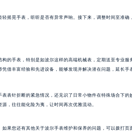
尔售后服务中心（需提前预约）
后服务中心（需提前预约）
轻轻摇晃手表，听听是否有异常声响。接下来，调整时间至准确
后服务中心（需提前预约）
后服务中心（需提前预约）
售后服务中心（需提前预约）
售后服务中心（需提前预约）
售后服务中心（需提前预约）
结构的手表，特别是如波尔这样的高端机械表，定期送至专业服
尔售后服务中心（需提前预约）
师凭借丰富经验和先进设备，能够发现并解决潜在问题，延长手
尔售后服务中心（需提前预约）
路交叉口波尔售后服务中心（需提前预约）
后服务中心（需提前预约）
后服务中心（需提前预约）
尔手表表针折断的紧急情况，还见识了日常小物件在特殊场合下的
后服务中心（需提前预约）
资源，往往能化险为夷，让时间再次优雅流动。
服务中心（需提前预约）
后服务中心（需提前预约）
尔售后服务中心（需提前预约）
。如果您还有其他关于波尔手表维护和保养的问题，可以拨打页面