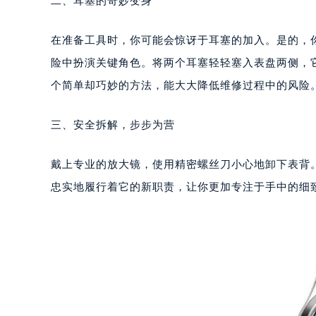
二、耳塞的奇妙变身
重庆市江北区观音桥步行街2号融恒时
长沙市芙蓉区定王台街道建湘路393
在准备工具时，你可能会惊讶于耳塞的加入。是的，
郑州市二七区铭功路10号华润大厦写字
险中扮演关键角色。将两个耳塞轻轻塞入表盘两侧，
太原市迎泽区解放路15号亨得利名
个简单却巧妙的方法，能大大降低维修过程中的风险
沈阳市沈河区中街路137号亨得利名
沈阳市沈河区中街路83号亨得利名
三、安全拆解，步步为营
乌鲁木齐市天山区红山路26号时代广场
温州市鹿城区锦绣路1067号置信广场
戴上专业的放大镜，使用精密螺丝刀小心地卸下表背
哈尔滨市道里区友谊西路600号富力中
忠实地履行着它的新职责，让你更加专注于手中的细
大连市中山区人民路15号国际金融大
佛山市禅城区季华五路57号万科金融中
东莞市东城街道鸿福东路1号民盈国贸
无锡市梁溪区人民中路139号恒隆广场
南通市崇川区工农路57号圆融广场写字
苏州市苏州工业园区星港街199号苏州
武汉市江汉区解放大道686号世界贸易