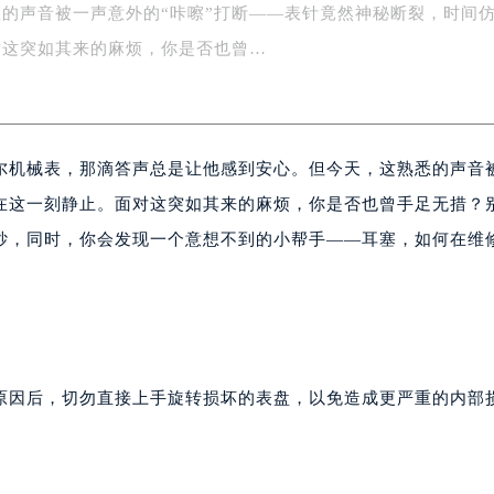
的声音被一声意外的“咔嚓”打断——表针竟然神秘断裂，时间
字楼1号楼16层1604室（需提前预约）
务中心东塔写字楼（华润万象城）17层1706室（需提前预约）
对这突如其来的麻烦，你是否也曾…
场办公楼20层2009室（需提前预约）
写字楼A座5层503-5室（需提前预约）
广场写字楼4号楼22层2209室（需提前预约）
尔机械表，那滴答声总是让他感到安心。但今天，这熟悉的声音
际中心写字楼8层805室（需提前预约）
易中心写字楼A座13层1304室（需提前预约）
佛在这一刻静止。面对这突如其来的麻烦，你是否也曾手足无措？
绿地双子塔（中央广场）A1座办公楼14层07室（需提前预约）
纱，同时，你会发现一个意想不到的小帮手——耳塞，如何在维
心写字楼（万象城）15层1508室（需提前预约）
际中心写字楼A塔7层704室（需提前预约）
世界贸易中心大厦南塔写字楼15层07室（需提前预约）
厦写字楼17层1701室（需提前预约）
厦写字楼1座30层05室（需提前预约）
原因后，切勿直接上手旋转损坏的表盘，以免造成更严重的内部
字楼B座11层1104室（需提前预约）
写字楼15层03室（需提前预约）
心写字楼24层2406B室（需提前预约）