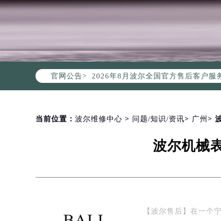
2026年8月波尔中国区售后服务网络
2026年8月波尔全国官方售后客户服务热线
官网公告>
波尔官方全国统一服务热线400-00
2026年8月波尔售后服务中心最新网
北京市朝阳区建国门外大街甲6号华熙
北京市东城区东长安街1号东方广场写
当前位置：
波尔维修中心
>
问题/知识/资讯
>
广州
>
天津市和平区赤峰道136号天津国际金
波尔机械
上海市徐汇区虹桥路3号港汇中心写字楼
上海市黄浦区南京东路299号宏伊国
南京市秦淮区中山南路1号（新街口）
常州市新北区龙锦路1590号现代传媒
徐州市鼓楼区淮海东路29号苏宁广场I
【波尔售后】在一个
扬州市邗江区国展路29号星耀天地写字