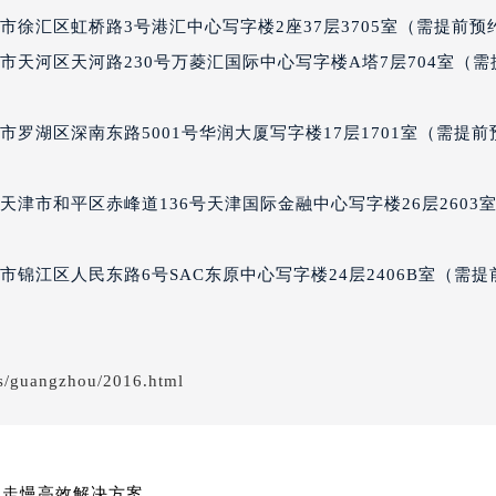
得利名表维修授权店1楼波尔售后服务中心（需提前预约）
徐汇区虹桥路3号港汇中心写字楼2座37层3705室（需提前预
得利名表维修授权店1楼波尔售后服务中心（需提前预约）
市天河区天河路230号万菱汇国际中心写字楼A塔7层704室（需
国际中心D座11层1102室波尔售后服务中心（北京总部）（需
广场W3座6层602室波尔售后服务中心（需提前预约）
罗湖区深南东路5001号华润大厦写字楼17层1701室（需提前
先天下波尔售后服务中心（需提前预约）
特大街波尔售后服务中心（需提前预约）
街波尔售后服务中心（需提前预约）
津市和平区赤峰道136号天津国际金融中心写字楼26层2603
3号王府井百货名表维修波尔售后服务中心（需提前预约）
尔售后服务中心（需提前预约）
锦江区人民东路6号SAC东原中心写字楼24层2406B室（需提
霍洛街波尔售后服务中心（需提前预约）
央街波尔售后服务中心（需提前预约）
街波尔售后服务中心（需提前预约）
s/guangzhou/2016.html
路波尔售后服务中心（需提前预约）
大街波尔售后服务中心（需提前预约）
市光明街与额尔敦路交叉口波尔售后服务中心（需提前预约）
安大街波尔售后服务中心（需提前预约）
期走慢高效解决方案