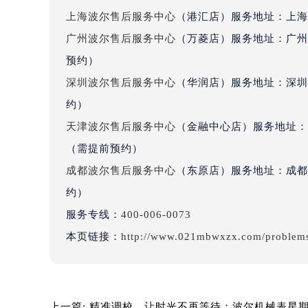
辽宁省沈阳市沈河区中街路137号亨
上海波尔售后服务中心
（港汇店）服务地址：上海市
辽宁省沈阳市沈河区中街路83号亨
广州波尔售后服务中心
（万菱店）服务地址：广州
北京市朝阳区建国门外大街甲6号华熙
预约）
北京市东城区东长安街1号王府井东方
深圳波尔售后服务中心
（华润店）服务地址：深圳市
河北省保定市竞秀区朝阳北大街北国
约）
内蒙古自治区阿拉善盟市左旗土尔扈
内蒙古自治区巴彦淖尔市临河区新华
天津波尔售后服务中心
（金融中心店）服务地址：天
内蒙古自治区包头市青山区幸福路甲
（需提前预约）
内蒙古自治区赤峰市红山区哈达街波
成都波尔售后服务中心
（东原店）服务地址：成都市
内蒙古自治区鄂尔多斯市东胜区伊金
约）
内蒙古自治区呼伦贝尔市海拉尔区中
服务专线：
400-006-0073
内蒙古自治区通辽市科尔沁区明仁大
本页链接：
http://www.021mbwxzx.com/problem
内蒙古自治区乌海市海勃湾区人民南
内蒙古自治区乌兰察布市集宁区恩和
内蒙古自治区锡林郭勒盟市锡林浩特
内蒙古自治区兴安盟市乌兰浩特市兴
上一篇:
精准调校，让时光不再等待：波尔机械表星