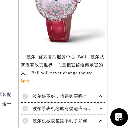
波尔 官方售后服务中心 Ball 波尔从
来没有改变世界，而是把它留给佩戴它的
人。 Ball will never change the wo......
详情 >
原装配
2
波尔好不好，值得购买吗？
，这一
提前预约）
3
波尔手表机芯略有锈迹应当怎样除锈？

4
波尔机械表星期不动了如何解决？专业应对指针停滞难题