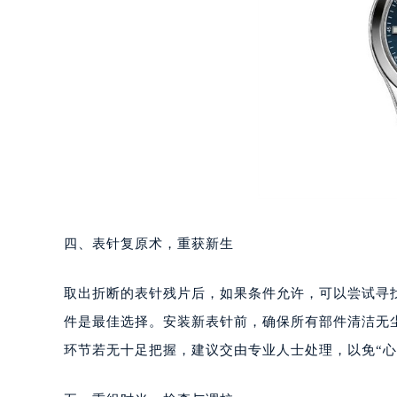
南宁市青秀区金湖路59号地王大厦12
合肥市蜀山区潜山路111号万象城华润
泉州市丰泽区宝洲路729号浦西万达中
青岛市南区山东路6号华润大厦B座2
烟台市芝罘区胜利路139号万达金融中
长春市朝阳区西安大路727号中银大厦
贵阳市南明区都司高架桥路33号亨特
昆明市盘龙区北京路928号同德昆明
石家庄市长安区中山东路39号勒泰中
西安市碑林区南关正街88号华侨城长
四、表针复原术，重获新生
海口市龙华区金贸东路5号海口华润大厦
唐山市路南区新华东道100号万达广场
取出折断的表针残片后，如果条件允许，可以尝试寻
台州市椒江区东海大道1800号腾达中
件是最佳选择。安装新表针前，确保所有部件清洁无
内蒙古自治区呼和浩特市玉泉区大学西
环节若无十足把握，建议交由专业人士处理，以免“心
甘肃省兰州市七里河区西津西路16号兰
重庆市解放碑渝中区民权路28号英利