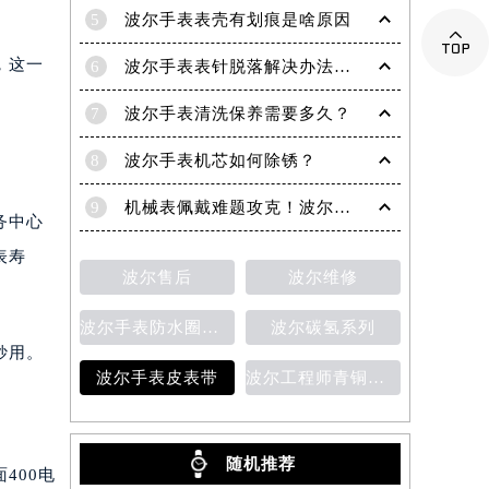
5
波尔手表表壳有划痕是啥原因

，这一
6
波尔手表表针脱落解决办法深度解析
7
波尔手表清洗保养需要多久？
8
波尔手表机芯如何除锈？
9
机械表佩戴难题攻克！波尔手表轻松摘取技巧分享
务中心
表寿
波尔售后
波尔维修
波尔手表防水圈老化
波尔碳氢系列
妙用。
波尔手表皮表带
波尔工程师青铜星磁霸腕表
随机推荐
400电