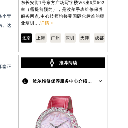
东长安街1号东方广场写字楼W3座6层602
虹桥路3号港
室（需提前预约），是波尔手表维修保养
室（需提前
）
修小冒
服务网点,中心技师均接受国际化标准的职
服务网点,
业培训....
详情 >
业培训....
详
伤。这
北京
上海
广州
深圳
天津
成都
推荐阅读
耳塞正
1
波尔维修保养服务中心介绍 | Lange