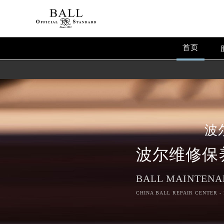
首页
波
波尔维修保
BALL MAINTENA
CHINA BALL REPAIR CENTER -