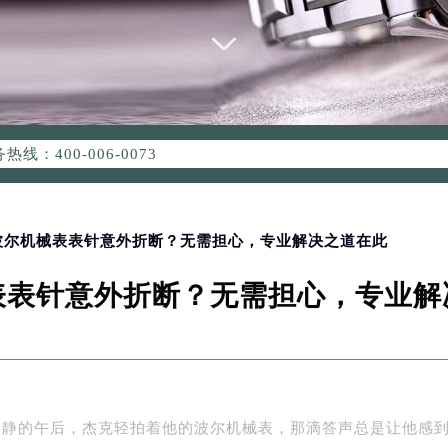
优化升级公告
：400-006-0073
6-0073，服务覆盖中国大陆、香港、澳门、台湾全部区域（非大陆需
点地址：
国际中心写字楼D座11层1102室（北京总部）（需提前预约）
字楼W3座6层602室（需提前预约）
 波尔机械表表针意外折断？无需担心，专业解决之道在此
融中心写字楼26层2603室（需提前预约）
表表针意外折断？无需担心，专业解
2座37层3705室（需提前预约）
际广场写字楼8层806室（需提前预约）
南京中心写字楼22层C1-1室（需提前预约）
中心写字楼5号楼10层1008室（需提前预约）
FC国际金融中心写字楼35层3508室（需提前预约）
宁静的午后，杰克轻拍着他的波尔机械表，那滴答声总是让他感
楼1号楼18层1803室（需提前预约）