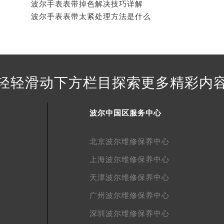
街交叉口波尔售后服务中心（需提前预约）
波尔手表表带掉色解决技巧详解
得利名表维修授权店1楼波尔售后服务中心（需提前预约）
波尔手表表带太紧处理方法是什么
得利名表维修授权店1楼波尔售后服务中心（需提前预约）
国际中心D座11层1102室波尔售后服务中心（北京总部）（需
广场W3座6层602室波尔售后服务中心（需提前预约）
先天下波尔售后服务中心（需提前预约）
轻轻滑动下方栏目探索更多精彩内
特大街波尔售后服务中心（需提前预约）
街波尔售后服务中心（需提前预约）
3号王府井百货名表维修波尔售后服务中心（需提前预约）
波尔中国区服务中心
尔售后服务中心（需提前预约）
霍洛街波尔售后服务中心（需提前预约）
北京波尔维修保养中心
央街波尔售后服务中心（需提前预约）
上海波尔维修保养中心
街波尔售后服务中心（需提前预约）
天津波尔维修保养中心
路波尔售后服务中心（需提前预约）
大街波尔售后服务中心（需提前预约）
广州波尔维修保养中心
市光明街与额尔敦路交叉口波尔售后服务中心（需提前预约）
深圳波尔维修保养中心