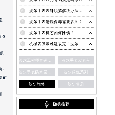
5
波尔手表表壳有划痕是啥原因
6
波尔手表表针脱落解决办法深度解析
室
7
波尔手表清洗保养需要多久？
8
波尔手表机芯如何除锈？
前预
9
机械表佩戴难题攻克！波尔手表轻松摘取技巧分享
前预
波尔工程师青铜星磁霸腕表
波尔手表皮表带
约）
波尔手表防水圈老化
波尔碳氢系列
提前
波尔维修
波尔售后
预
随机推荐