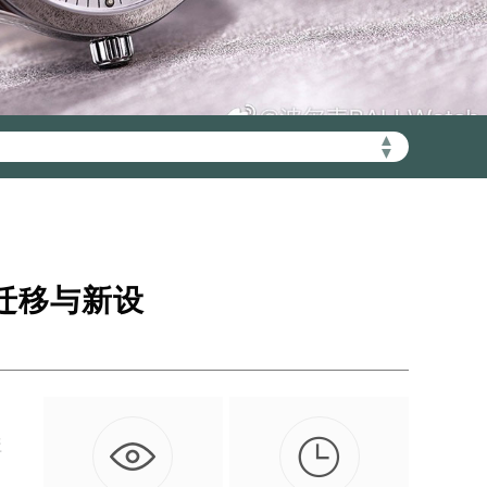
▲
▼
加拨“+86”）
点迁移与新设

盖