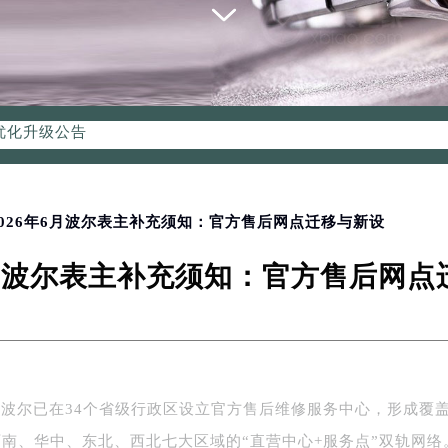
优化升级公告
：400-006-0073
6-0073，服务覆盖中国大陆、香港、澳门、台湾全部区域（非大陆需
点地址：
国际中心写字楼D座11层1102室（北京总部）（需提前预约）
 2026年6月波尔表主补充须知：官方售后网点迁移与新设
字楼W3座6层602室（需提前预约）
6月波尔表主补充须知：官方售后网
融中心写字楼26层2603室（需提前预约）
2座37层3705室（需提前预约）
际广场写字楼8层806室（需提前预约）
南京中心写字楼22层C1-1室（需提前预约）
中心写字楼5号楼10层1008室（需提前预约）
5日，波尔已在34个省级行政区设立官方售后维修服务中心，形成覆
FC国际金融中心写字楼35层3508室（需提前预约）