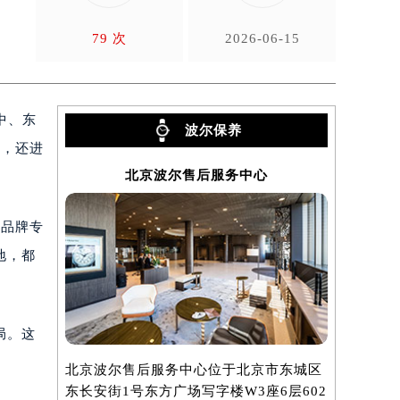
。
79 次
2026-06-15
中、东
波尔保养
点，还进
北京波尔售后服务中心
经品牌专
地，都
局。这
北京波尔售后服务中心位于北京市东城区
上海波尔售