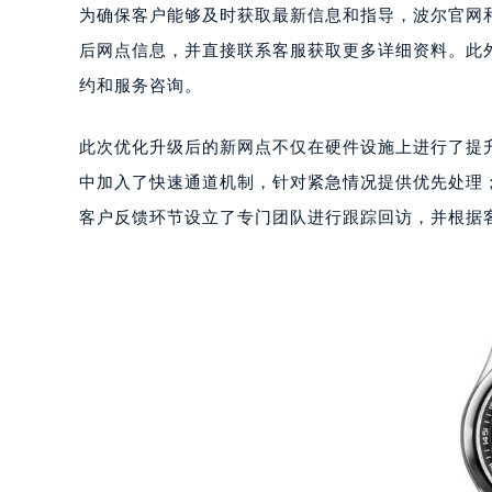
成都市锦江区人民东路6号SAC东原中
为确保客户能够及时获取最新信息和指导，波尔官网
重庆市江北区观音桥步行街2号融恒时
后网点信息，并直接联系客服获取更多详细资料。此
长沙市芙蓉区定王台街道建湘路393
约和服务咨询。
郑州市二七区铭功路10号华润大厦写字
太原市迎泽区解放路15号亨得利名
此次优化升级后的新网点不仅在硬件设施上进行了提
沈阳市沈河区中街路137号亨得利名
沈阳市沈河区中街路83号亨得利名
中加入了快速通道机制，针对紧急情况提供优先处理
乌鲁木齐市天山区红山路26号时代广场
客户反馈环节设立了专门团队进行跟踪回访，并根据
温州市鹿城区锦绣路1067号置信广场
哈尔滨市道里区友谊西路600号富力中
大连市中山区人民路15号国际金融大
佛山市禅城区季华五路57号万科金融中
东莞市东城街道鸿福东路1号民盈国贸
无锡市梁溪区人民中路139号恒隆广场
南通市崇川区工农路57号圆融广场写字
苏州市苏州工业园区星港街199号苏州