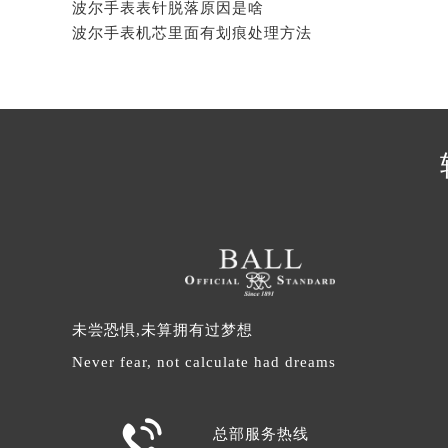
2026年5月波尔表友速看：售后网点迁移及新开全览
辽宁省营口市站前区市府路与渤海大
波尔手表表针脱落原因是啥
辽宁省沈阳市沈河区中街路137号亨
波尔手表机芯里面有划痕处理方法
辽宁省沈阳市沈河区中街路83号亨
北京市朝阳区建国门外大街甲6号华熙
北京市东城区东长安街1号王府井东方
河北省保定市竞秀区朝阳北大街北国
内蒙古自治区阿拉善盟市左旗土尔扈
内蒙古自治区巴彦淖尔市临河区新华
内蒙古自治区包头市青山区幸福路甲
内蒙古自治区赤峰市红山区哈达街波
内蒙古自治区鄂尔多斯市东胜区伊金
内蒙古自治区呼伦贝尔市海拉尔区中
未尝恐惧,未算拥有过梦想
内蒙古自治区通辽市科尔沁区明仁大
内蒙古自治区乌海市海勃湾区人民南
Never fear, not calculate had dreams
内蒙古自治区乌兰察布市集宁区恩和
内蒙古自治区锡林郭勒盟市锡林浩特