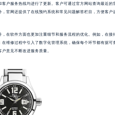
心写字楼24层2406B室（需提前预约）
和客户服务热线均进行了更新。客户可通过官方网站查询最近的
代广场写字楼9层902室（需提前预约）
外，官网还提供了在线预约系统和常见问题解答栏目，方便客户
号世茂环球金融中心写字楼（芙蓉广场）10层13室（需提前预约
楼29层2905室（需提前预约）
表服务中心（品牌授权店）3层整层（需提前预约）
升，在软件方面也更加注重细节和服务流程的优化。例如，在接
表服务中心（品牌授权店）1层整层（需提前预约）
表服务中心（品牌授权店）1层整层（需提前预约）
；在维修过程中引入了数字化管理系统，确保每个环节都有据可
（CCMALL）C座17层17-B（需提前预约）
客户意见不断改进服务质量。
10层1015室（需提前预约）
心T2座写字楼29层03室（需提前预约）
厦7层G室（需提前预约）
心C座12层1205室（需提前预约）
中心T1写字楼9层907室（需提前预约）
写字楼1座11层1104室（需提前预约）
楼16层1603室（需提前预约）
中心办公楼C座22层08室（需提前预约）