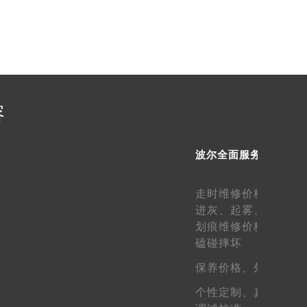
2026年5月波尔表友速看：售后网点迁移及新开总览（最终版）
提前预约）
容
波尔全面服务
走时维修价格、
走快
进灰、
起雾、
生锈维
划痕维修价格、
表壳
磕碰摔坏
保养价格、
外观维护
个性定制、
真假鉴定