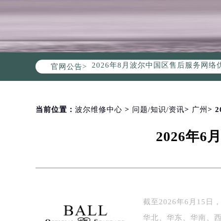
2026年8月波尔中国区售后服务网络
官网公告>
2026年8月波尔全国官方售后客户服务热线
波尔官方全国统一服务热线400-00
2026年8月波尔售后服务中心最新网
北京市朝阳区建国门外大街甲6号华熙
当前位置：
波尔维修中心
>
问题/知识/资讯
>
广州
>
北京市东城区东长安街1号东方广场写
2026年
天津市和平区赤峰道136号天津国际金
上海市徐汇区虹桥路3号港汇中心写字楼
上海市黄浦区南京东路299号宏伊国
南京市秦淮区中山南路1号（新街口）
常州市新北区龙锦路1590号现代传媒
截至2026年6月1
徐州市鼓楼区淮海东路29号苏宁广场I