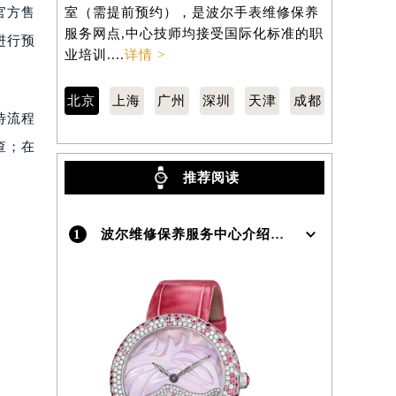
东长安街1号东方广场写字楼W3座6层602
虹桥路3号港
官方售
室（需提前预约），是波尔手表维修保养
室（需提前
服务网点,中心技师均接受国际化标准的职
服务网点,
进行预
）
业培训....
详情 >
业培训....
详
北京
上海
广州
深圳
天津
成都
待流程
查；在
推荐阅读
1
波尔维修保养服务中心介绍 | Lange