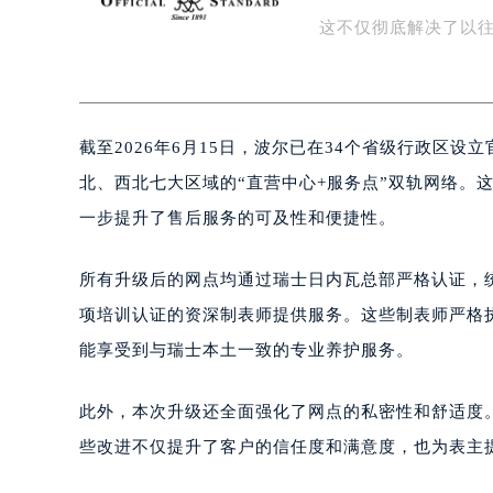
华北、华东、华南、西
扬州市邗江区国展路29号星耀天地写字
盐城市盐都区世纪大道5号盐城金融城写
这不仅彻底解决了以往
泰州市海陵区永定东路399号置地商
宁波市江北区大闸南路500号来福士广
杭州市上城区钱江路1366号华润大厦
截至2026年6月15日，波尔已在34个省级行政区
金华市金东区东市南街777号金华万达
绍兴市越城区胜利东路379号世茂天
北、西北七大区域的“直营中心+服务点”双轨网络。
嘉兴市南湖区广益路705号嘉兴世界贸
一步提升了售后服务的可及性和便捷性。
南昌市红谷滩新区红谷中大道998号
济南市历下区经十路11111号华润中
所有升级后的网点均通过瑞士日内瓦总部严格认证，统
广州市天河区天河路230号万菱汇国
项培训认证的资深制表师提供服务。这些制表师严格
广州市越秀区环市东路371-375号
能享受到与瑞士本土一致的专业养护服务。
深圳市罗湖区深南东路5001号华润大
惠州市惠城区江北文昌一路7号华贸大
此外，本次升级还全面强化了网点的私密性和舒适度
厦门市思明区湖滨东路95号华润大厦写
些改进不仅提升了客户的信任度和满意度，也为表主
福州市鼓楼区五四路128-1号恒力城