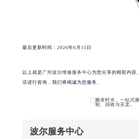
武汉市江汉区解放大道686号世界贸易
南宁市青秀区金湖路59号地王大厦12
合肥市蜀山区潜山路111号万象城华润
泉州市丰泽区宝洲路729号浦西万达中
青岛市南区山东路6号华润大厦B座2
烟台市芝罘区胜利路139号万达金融中
最后更新时间：2026年6月15日
长春市朝阳区西安大路727号中银大厦
贵阳市南明区都司高架桥路33号亨特
昆明市盘龙区北京路928号同德昆明
以上就是
广州波尔维修服务中心
为您分享的精彩内容
石家庄市长安区中山东路39号勒泰中
话进行咨询，我们将竭诚为您服务。
西安市碑林区南关正街88号华侨城长
海口市龙华区金贸东路5号海口华润大厦
唐山市路南区新华东道100号万达广场
台州市椒江区东海大道1800号腾达中
内蒙古自治区呼和浩特市玉泉区大学西
甘肃省兰州市七里河区西津西路16号兰
波尔服务中心