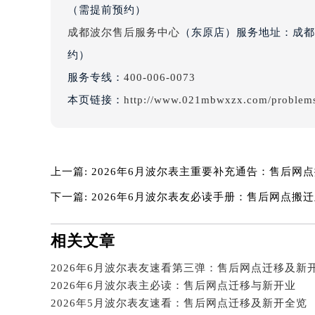
天津波尔售后服务中心
（金融中心店）服务地址：天
吉林省梅河口市新华街道梅河大街波
（需提前预约）
吉林省四平市铁东区紫气大路与南九
成都波尔售后服务中心
（东原店）服务地址：成都市
吉林省松原市宁江区五环大街波尔售
约）
吉林省通化市东昌区环通乡江南大街
吉林省延边市延吉市解放路波尔售后
服务专线：
400-006-0073
辽宁省鞍山市铁东区站前街波尔售后
本页链接：
http://www.021mbwxzx.com/problem
辽宁省本溪市平山区胜利路波尔售后
辽宁省朝阳市双塔区新华路波尔售后
辽宁省丹东市振兴区七经街波尔售后
上一篇:
2026年6月波尔表主重要补充通告：售后网
辽宁省抚顺市新抚区东一路波尔售后
辽宁省阜新市海州区解放大街波尔售
下一篇:
2026年6月波尔表友必读手册：售后网点搬
辽宁省葫芦岛市连山区中央路波尔售
辽宁省锦州市古塔区中央大街波尔售
相关文章
辽宁省辽阳市白塔区新运大街波尔售
2026年6月波尔表友速看第三弹：售后网点迁移及新
辽宁省盘锦市兴隆台区石油大街波尔
2026年6月波尔表主必读：售后网点迁移与新开业
辽宁省铁岭市银州区南马路波尔售后