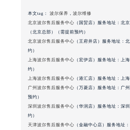
重庆市解放碑渝中区民权路28号英利
黑龙江省大庆市萨尔图区会战大街波
本文tag：
波尔保养
，
波尔维修
黑龙江省鹤岗市向阳区红军路波尔售
北京波尔售后服务中心
（国贸店）服务地址：北京
黑龙江省黑河市爱辉区中央街波尔售
黑龙江省鸡西市鸡冠区红军路波尔售
（北京总部）（需提前预约）
黑龙江省佳木斯市向阳区长安路波尔
北京波尔售后服务中心
（王府井店）服务地址：北
黑龙江省牡丹江市东安区太平路波尔
约）
黑龙江省七台河市桃山区大同街波尔
上海波尔售后服务中心
（宏伊店）服务地址：上海
黑龙江省齐齐哈尔市龙沙区龙华路波
约）
黑龙江省双鸭山市尖山区新兴大街波
上海波尔售后服务中心
（港汇店）服务地址：上海市
黑龙江省绥化市北林区新华街与康庄
广州波尔售后服务中心
（万菱店）服务地址：广州
黑龙江省伊春市伊美区通河路波尔售
吉林省白城市洮北区明仁南街波尔售
预约）
吉林省白山市浑江区浑江大街波尔售
深圳波尔售后服务中心
（华润店）服务地址：深圳市
吉林省吉林市船营区河南街波尔售后
约）
吉林省辽源市龙山区人民大街波尔售