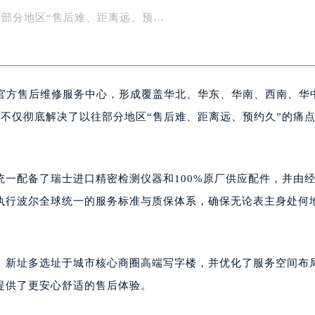
南、华中、东北、西北七大区域的“直营中心+服务点”双轨网络
楼1号楼18层1803室（需提前预约）
字楼1号楼16层1604室（需提前预约）
部分地区“售后难、距离远、预…
务中心东塔写字楼（华润万象城）17层1706室（需提前预约）
场办公楼20层2009室（需提前预约）
写字楼A座5层503-5室（需提前预约）
设立官方售后维修服务中心，形成覆盖华北、华东、华南、西南、华
广场写字楼4号楼22层2209室（需提前预约）
际中心写字楼8层805室（需提前预约）
这不仅彻底解决了以往部分地区“售后难、距离远、预约久”的痛
易中心写字楼A座13层1304室（需提前预约）
绿地双子塔（中央广场）A1座办公楼14层07室（需提前预约）
心写字楼（万象城）15层1508室（需提前预约）
一配备了瑞士进口精密检测仪器和100%原厂供应配件，并由
际中心写字楼A塔7层704室（需提前预约）
执行波尔全球统一的服务标准与质保体系，确保无论表主身处何
世界贸易中心大厦南塔写字楼15层07室（需提前预约）
厦写字楼17层1701室（需提前预约）
厦写字楼1座30层05室（需提前预约）
。新址多选址于城市核心商圈高端写字楼，并优化了服务空间布
字楼B座11层1104室（需提前预约）
提供了更安心舒适的售后体验。
写字楼15层03室（需提前预约）