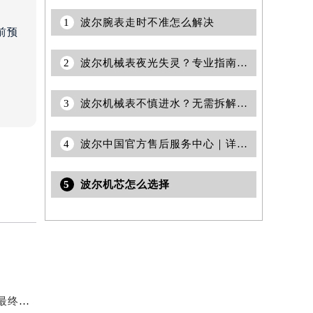
室
1
波尔腕表走时不准怎么解决
前预
2
波尔机械表夜光失灵？专业指南助你亲手点亮黑夜
3
波尔机械表不慎进水？无需拆解，轻松解决用水烦恼
4
波尔中国官方售后服务中心｜详细网点地址与售后热线权威信息公示（2026年7月最新）
5
波尔机芯怎么选择