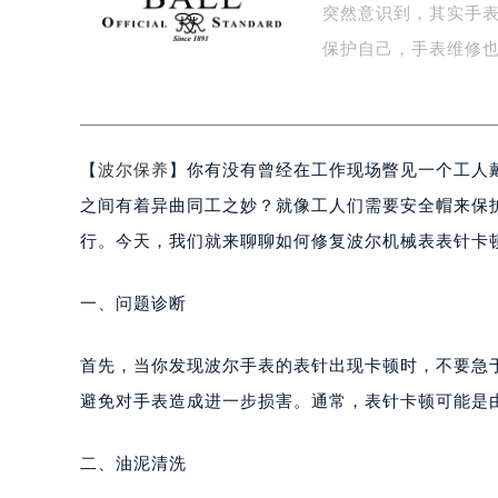
突然意识到，其实手
盐城市盐都区世纪大道5号盐城金融城写
保护自己，手表维修
泰州市海陵区永定东路399号置地商
宁波市江北区大闸南路500号来福士广
杭州市上城区钱江路1366号华润大厦
金华市金东区东市南街777号金华万达
【
波尔保养
】你有没有曾经在工作现场瞥见一个工人
绍兴市越城区胜利东路379号世茂天
嘉兴市南湖区广益路705号嘉兴世界贸
之间有着异曲同工之妙？就像工人们需要安全帽来保
南昌市红谷滩新区红谷中大道998号
行。今天，我们就来聊聊如何修复波尔机械表表针卡
济南市历下区经十路11111号华润中
广州市天河区天河路230号万菱汇国
一、问题诊断
广州市越秀区环市东路371-375号
深圳市罗湖区深南东路5001号华润大
首先，当你发现波尔手表的表针出现卡顿时，不要急
惠州市惠城区江北文昌一路7号华贸大
避免对手表造成进一步损害。通常，表针卡顿可能是
厦门市思明区湖滨东路95号华润大厦写
福州市鼓楼区五四路128-1号恒力城
二、油泥清洗
成都市锦江区人民东路6号SAC东原中