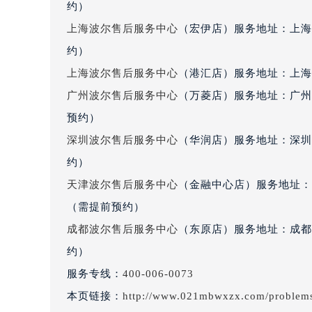
约）
辽宁省沈阳市沈河区中街路137号亨
上海波尔售后服务中心
（宏伊店）服务地址：上海
辽宁省沈阳市沈河区中街路83号亨
北京市朝阳区建国门外大街甲6号华熙
约）
北京市东城区东长安街1号王府井东方
上海波尔售后服务中心
（港汇店）服务地址：上海市
河北省保定市竞秀区朝阳北大街北国
广州波尔售后服务中心
（万菱店）服务地址：广州
内蒙古自治区阿拉善盟市左旗土尔扈
预约）
内蒙古自治区巴彦淖尔市临河区新华
深圳波尔售后服务中心
（华润店）服务地址：深圳市
内蒙古自治区包头市青山区幸福路甲
约）
内蒙古自治区赤峰市红山区哈达街波
天津波尔售后服务中心
（金融中心店）服务地址：天
内蒙古自治区鄂尔多斯市东胜区伊金
内蒙古自治区呼伦贝尔市海拉尔区中
（需提前预约）
内蒙古自治区通辽市科尔沁区明仁大
成都波尔售后服务中心
（东原店）服务地址：成都市
内蒙古自治区乌海市海勃湾区人民南
约）
内蒙古自治区乌兰察布市集宁区恩和
服务专线：
400-006-0073
内蒙古自治区锡林郭勒盟市锡林浩特
本页链接：
http://www.021mbwxzx.com/problem
内蒙古自治区兴安盟市乌兰浩特市兴