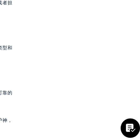
或者担
类型和
可靠的
提前预约）
护神，
