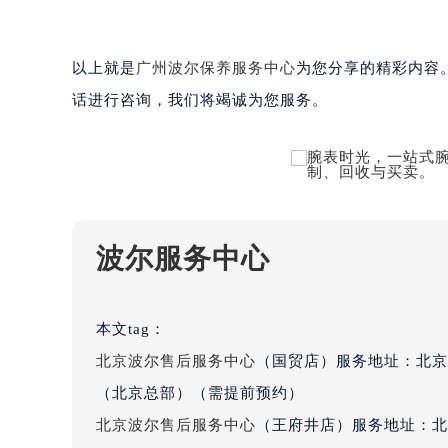
吉林省四平市铁东区紫气大路与南九
吉林省松原市宁江区五环大街波尔售
以上就是
广州波尔保养服务中心
为您分享的精彩内容
吉林省通化市东昌区环通乡江南大街
话进行咨询，我们将竭诚为您服务。
吉林省延边市延吉市解放路波尔售后
辽宁省鞍山市铁东区站前街波尔售后
辽宁省本溪市平山区胜利路波尔售后
辽宁省朝阳市双塔区新华路波尔售后
辽宁省丹东市振兴区七经街波尔售后
辽宁省抚顺市新抚区东一路波尔售后
波尔服务中心
辽宁省阜新市海州区解放大街波尔售
辽宁省葫芦岛市连山区中央路波尔售
辽宁省锦州市古塔区中央大街波尔售
本文tag：
辽宁省辽阳市白塔区新运大街波尔售
北京波尔售后服务中心
（国贸店）服务地址：北京
辽宁省盘锦市兴隆台区石油大街波尔
（北京总部）（需提前预约）
辽宁省铁岭市银州区南马路波尔售后
北京波尔售后服务中心
（王府井店）服务地址：北
辽宁省营口市站前区市府路与渤海大