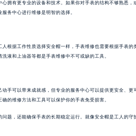
中心拥有更专业的设备和技术。如果你对手表的结构不够熟悉，
楼1224室（需提前预约）
业服务中心进行维修是明智的选择。
大厦B座12楼03室（需提前预约）
心写字楼A座7楼709室（需提前预约）
2层04室（需提前预约）
心A座907室（需提前预约）
工人根据工作性质选择安全帽一样，手表维修也需要根据手表的
A座(旺进大厦)18层09室（需提前预约）
国际金融中心14楼14D（需提前预约）
清洗液和上油器等都是手表维修中不可或缺的工具。
广场写字楼10层06室（需提前预约）
心写字楼B座13层07室（需提前预约）
安国际中心E座6楼10室（需提前预约）
B座17层1707室（需提前预约）
己动手可以带来成就感，但专业的服务中心可以提供更安全、更
写字楼A座10层1002室（需提前预约）
正确的维修方法和工具可以保护你的手表免受损害。
心东1幢20楼2002室（需提前预约）
街70号华润万象城写字楼（鄂尔多斯大厦）23层2326室（需
的问题，还能确保手表的长期稳定运行。就像安全帽是工人的守
州中心写字楼21层2102室（需提前预约）
国际金融中心写字楼20层01室（需提前预约）