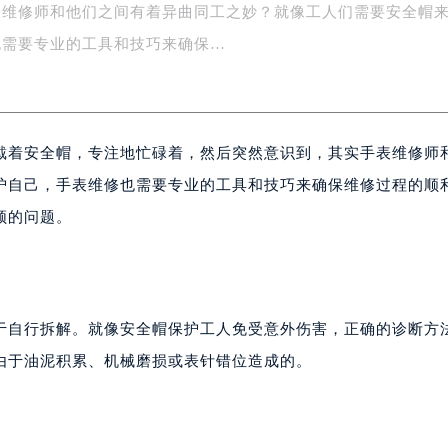
表维修师和他们之间有着异曲同工之妙？就像工人们需要安全帽
字楼1号楼16层1604室（需提前预约）
也需要专业的工具和技巧来确保…
务中心东塔写字楼（华润万象城）17层1706室（需提前预约）
场办公楼20层2009室（需提前预约）
写字楼A座5层503-5室（需提前预约）
广场写字楼4号楼22层2209室（需提前预约）
戴着安全帽，专注地忙碌着，然后突然意识到，其实手表维修师
际中心写字楼8层805室（需提前预约）
易中心写字楼A座13层1304室（需提前预约）
护自己，手表维修也需要专业的工具和技巧来确保维修过程的顺
绿地双子塔（中央广场）A1座办公楼14层07室（需提前预约）
顿的问题。
心写字楼（万象城）15层1508室（需提前预约）
际中心写字楼A塔7层704室（需提前预约）
世界贸易中心大厦南塔写字楼15层07室（需提前预约）
厦写字楼17层1701室（需提前预约）
于自行拆解。就像安全帽保护工人免受意外伤害，正确的诊断方
厦写字楼1座30层05室（需提前预约）
由于油泥积累、机械磨损或表针错位造成的。
字楼B座11层1104室（需提前预约）
写字楼15层03室（需提前预约）
心写字楼24层2406B室（需提前预约）