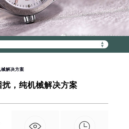
▲
加拨“+86”）
▼
机械解决方案
困扰，纯机械解决方案

后