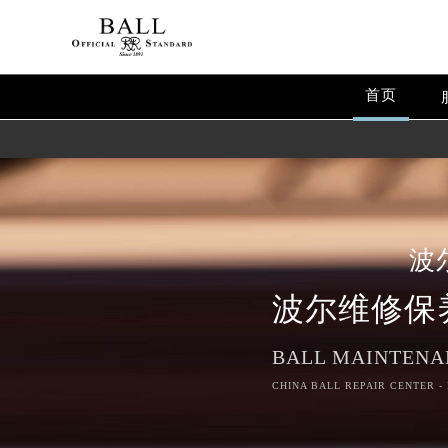
首页
波
波尔维修保
BALL MAINTENA
CHINA BALL REPAIR CENTER -