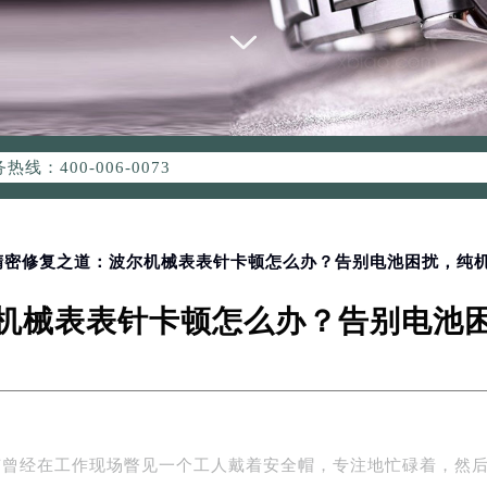
优化升级公告
：400-006-0073
6-0073，服务覆盖中国大陆、香港、澳门、台湾全部区域（非大陆需
点地址：
国际中心写字楼D座11层1102室（北京总部）（需提前预约）
字楼W3座6层602室（需提前预约）
 精密修复之道：波尔机械表表针卡顿怎么办？告别电池困扰，纯
融中心写字楼26层2603室（需提前预约）
机械表表针卡顿怎么办？告别电池
2座37层3705室（需提前预约）
际广场写字楼8层806室（需提前预约）
南京中心写字楼22层C1-1室（需提前预约）
中心写字楼5号楼10层1008室（需提前预约）
FC国际金融中心写字楼35层3508室（需提前预约）
有曾经在工作现场瞥见一个工人戴着安全帽，专注地忙碌着，然
楼1号楼18层1803室（需提前预约）