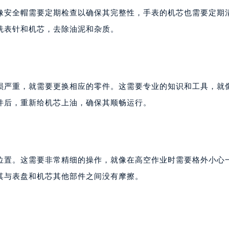
代广场写字楼9层902室（需提前预约）
像安全帽需要定期检查以确保其完整性，手表的机芯也需要定期
号世茂环球金融中心写字楼（芙蓉广场）10层13室（需提前预约
洗表针和机芯，去除油泥和杂质。
楼29层2905室（需提前预约）
表服务中心（品牌授权店）3层整层（需提前预约）
表服务中心（品牌授权店）1层整层（需提前预约）
表服务中心（品牌授权店）1层整层（需提前预约）
损严重，就需要更换相应的零件。这需要专业的知识和工具，就
（CCMALL）C座17层17-B（需提前预约）
件后，重新给机芯上油，确保其顺畅运行。
10层1015室（需提前预约）
心T2座写字楼29层03室（需提前预约）
厦7层G室（需提前预约）
心C座12层1205室（需提前预约）
位置。这需要非常精细的操作，就像在高空作业时需要格外小心
中心T1写字楼9层907室（需提前预约）
其与表盘和机芯其他部件之间没有摩擦。
写字楼1座11层1104室（需提前预约）
楼16层1603室（需提前预约）
中心办公楼C座22层08室（需提前预约）
大厦38层09室（需提前预约）