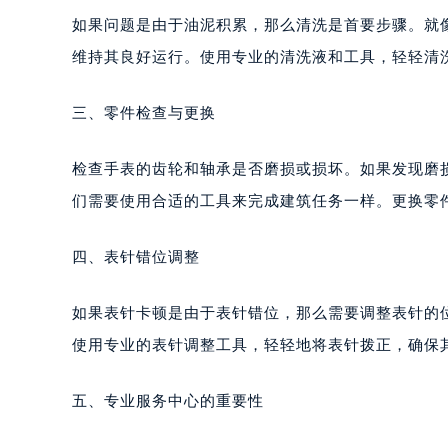
重庆市江北区观音桥步行街2号融恒时
如果问题是由于油泥积累，那么清洗是首要步骤。就
长沙市芙蓉区定王台街道建湘路393
维持其良好运行。使用专业的清洗液和工具，轻轻清
郑州市二七区铭功路10号华润大厦写字
太原市迎泽区解放路15号亨得利名
三、零件检查与更换
沈阳市沈河区中街路137号亨得利名
沈阳市沈河区中街路83号亨得利名
检查手表的齿轮和轴承是否磨损或损坏。如果发现磨
乌鲁木齐市天山区红山路26号时代广场
们需要使用合适的工具来完成建筑任务一样。更换零
温州市鹿城区锦绣路1067号置信广场
哈尔滨市道里区友谊西路600号富力中
四、表针错位调整
大连市中山区人民路15号国际金融大
佛山市禅城区季华五路57号万科金融中
如果表针卡顿是由于表针错位，那么需要调整表针的
东莞市东城街道鸿福东路1号民盈国贸
使用专业的表针调整工具，轻轻地将表针拨正，确保
无锡市梁溪区人民中路139号恒隆广场
南通市崇川区工农路57号圆融广场写字
五、专业服务中心的重要性
苏州市苏州工业园区星港街199号苏州
武汉市江汉区解放大道686号世界贸易