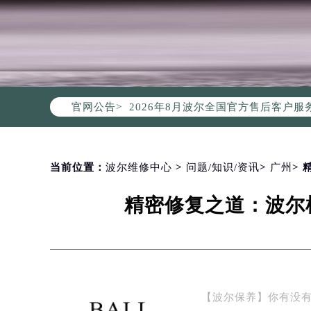
2026年8月波尔中国区售后服务网络
2026年8月波尔全国官方售后客户服务热线
官网公告>
波尔官方全国统一服务热线400-00
2026年8月波尔售后服务中心最新网
北京市朝阳区建国门外大街甲6号华熙
北京市东城区东长安街1号东方广场写
当前位置：
波尔维修中心
>
问题/知识/资讯
>
广州
>
天津市和平区赤峰道136号天津国际金
精密修复之道：波尔
上海市徐汇区虹桥路3号港汇中心写字楼
上海市黄浦区南京东路299号宏伊国
南京市秦淮区中山南路1号（新街口）
常州市新北区龙锦路1590号现代传媒
徐州市鼓楼区淮海东路29号苏宁广场I
【波尔保养】你有没
扬州市邗江区国展路29号星耀天地写字