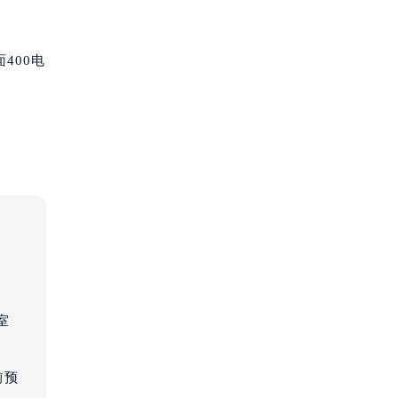
400电
室
前预