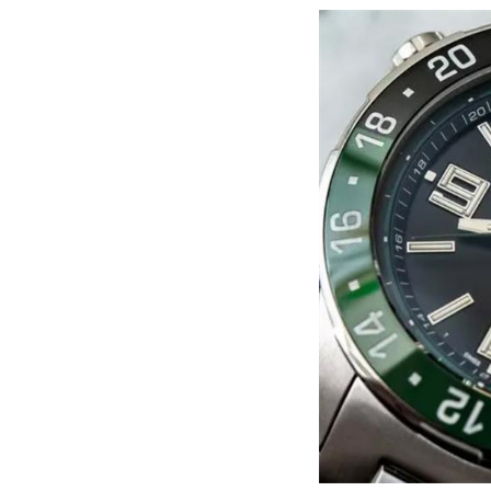
黑龙江省大庆市萨尔图区会战大街波
黑龙江省鹤岗市向阳区红军路波尔售
黑龙江省黑河市爱辉区中央街波尔售
黑龙江省鸡西市鸡冠区红军路波尔售
黑龙江省佳木斯市向阳区长安路波尔
黑龙江省牡丹江市东安区太平路波尔
黑龙江省七台河市桃山区大同街波尔
黑龙江省齐齐哈尔市龙沙区龙华路波
黑龙江省双鸭山市尖山区新兴大街波
黑龙江省绥化市北林区新华街与康庄
黑龙江省伊春市伊美区通河路波尔售
吉林省白城市洮北区明仁南街波尔售
吉林省白山市浑江区浑江大街波尔售
吉林省吉林市船营区河南街波尔售后
吉林省辽源市龙山区人民大街波尔售
吉林省梅河口市新华街道梅河大街波