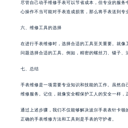
尽管自己动手维修手表可以节省成本，但专业的服务
南宁市青秀区金湖路59号地王大厦12
心操作不当可能对手表造成损害，那么将手表送到专
合肥市蜀山区潜山路111号万象城华润
泉州市丰泽区宝洲路729号浦西万达中
六、维修工具的选择
青岛市南区山东路6号华润大厦B座2
烟台市芝罘区胜利路139号万达金融中
在进行手表维修时，选择合适的工具至关重要。就像
长春市朝阳区西安大路727号中银大厦
贵阳市南明区都司高架桥路33号亨特
问题选择合适的工具。例如，精密的螺丝刀、镊子、
昆明市盘龙区北京路928号同德昆明
石家庄市长安区中山东路39号勒泰中
七、总结
西安市碑林区南关正街88号华侨城长
海口市龙华区金贸东路5号海口华润大厦
手表维修是一项需要专业知识和技能的工作。虽然自
唐山市路南区新华东道100号万达广场
维修服务。记住，就像安全帽保护工人的安全一样，
台州市椒江区东海大道1800号腾达中
内蒙古自治区呼和浩特市玉泉区大学西
通过上述步骤，我们不仅能够解决波尔手表表针卡顿
甘肃省兰州市七里河区西津西路16号兰
正确的手表维修方法和工具则是手表的守护者。
重庆市解放碑渝中区民权路28号英利