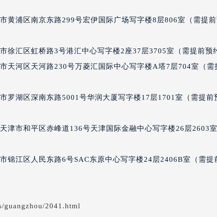
得利名表维修授权店1楼波尔售后服务中心（需提前预约）
市黄浦区南京东路299号宏伊国际广场写字楼8层806室（需提
得利名表维修授权店1楼波尔售后服务中心（需提前预约）
国际中心D座11层1102室波尔售后服务中心（北京总部）（需
广场W3座6层602室波尔售后服务中心（需提前预约）
徐汇区虹桥路3号港汇中心写字楼2座37层3705室（需提前预
先天下波尔售后服务中心（需提前预约）
市天河区天河路230号万菱汇国际中心写字楼A塔7层704室（需
特大街波尔售后服务中心（需提前预约）
街波尔售后服务中心（需提前预约）
罗湖区深南东路5001号华润大厦写字楼17层1701室（需提前
3号王府井百货名表维修波尔售后服务中心（需提前预约）
尔售后服务中心（需提前预约）
津市和平区赤峰道136号天津国际金融中心写字楼26层2603
霍洛街波尔售后服务中心（需提前预约）
央街波尔售后服务中心（需提前预约）
街波尔售后服务中心（需提前预约）
锦江区人民东路6号SAC东原中心写字楼24层2406B室（需提
路波尔售后服务中心（需提前预约）
大街波尔售后服务中心（需提前预约）
市光明街与额尔敦路交叉口波尔售后服务中心（需提前预约）
s/guangzhou/2041.html
安大街波尔售后服务中心（需提前预约）