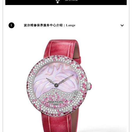
福建省莆田市城厢区霞林街道荔华东大道波尔售后服务中心（需提前预约）
福建省三明市三元区东乾二路波尔售后服务中心（需提前预约）
福建省漳州市龙文区步港路波尔售后服务中心（需提前预约）
1
波尔维修保养服务中心介绍 | Lange
江苏省常州市新北区龙锦路1590号现代传媒中心5号楼10层1008室波尔售后服务中心（需提前预约）
江苏省淮安市清江浦区淮海北路波尔售后服务中心（需提前预约）
江苏省连云港市海州区通灌北路波尔售后服务中心（需提前预约）
江苏省南京市秦淮区中山南路1号南京中心22层22-C1-C3室波尔售后服务中心（需提前预约）
江苏省宿迁市宿城区西湖路波尔售后服务中心（需提前预约）
江苏省泰州市海陵区永定东路399号置地商务中心东塔（华润万象城）17层1706室波尔售后服务中心（需提前预约）
江苏省徐州市鼓楼区淮海东路29号苏宁广场IFC国际金融中心35层3508室波尔售后服务中心（需提前预约）
江苏省盐城市盐都区世纪大道5号盐城金融城写字楼1号楼16层1604室波尔售后服务中心（需提前预约）
江苏省扬州市邗江区国展路29号星耀天地写字楼1号楼18层1803室波尔售后服务中心（需提前预约）
江苏省镇江市京口区中山东路波尔售后服务中心（需提前预约）
江西省抚州市临川区赣东大道波尔售后服务中心（需提前预约）
江西省赣州市章贡区文清路波尔售后服务中心（需提前预约）
江西省吉安市吉州区井冈山大道波尔售后服务中心（需提前预约）