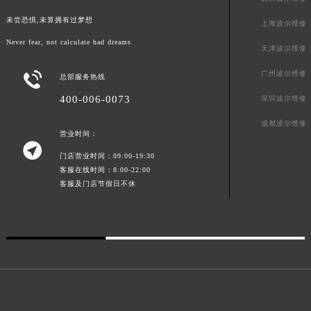
广东省梅州市梅江区金燕大道波尔售后服务中心（需提前预约）
未尝恐惧,未算拥有过梦想
上海波尔维修
广东省清远市清城区湖西路波尔售后服务中心（需提前预约）
Never fear, not calculate had dreams
天津波尔维修
广东省汕头市龙湖区长平路波尔售后服务中心（需提前预约）
广东省汕尾市城区香洲街道园林社区翠园街波尔售后服务中心（需提前预约）
广州波尔维修

总部服务热线
广东省韶关市武江区芙蓉新区与老城中心交汇处波尔售后服务中心（需提前预约）
400-006-0073
深圳波尔维修
广东省深圳市罗湖区深南东路5001号华润大厦17层1701室波尔售后服务中心（需提前预约）
成都波尔维修
广东省阳江市江城区东风一路波尔售后服务中心（需提前预约）
营业时间：

广东省云浮市云城区金山路波尔售后服务中心（需提前预约）
门店营业时间：09:00-19:30
广东省湛江市赤坎区观海北路波尔售后服务中心（需提前预约）
客服在线时间：8:00-22:00
客服及门店节假日不休
广东省肇庆市端州区信安大道与砚都大道交汇处波尔售后服务中心（需提前预约）
广西壮族自治区百色市右江区中山二路波尔售后服务中心（需提前预约）
广西壮族自治区北海市海城区北京路波尔售后服务中心（需提前预约）
广西壮族自治区崇左市江州区石景林街道友谊大道与丽川路交汇处波尔售后服务中心（需提前预约）
广西壮族自治区防城港市港口区金花茶大道波尔售后服务中心（需提前预约）
广西壮族自治区贵港市港北区港城街道布山大道与仙衣路交叉口波尔售后服务中心（需提前预约）
广西壮族自治区桂林市秀峰区红岭路波尔售后服务中心（需提前预约）