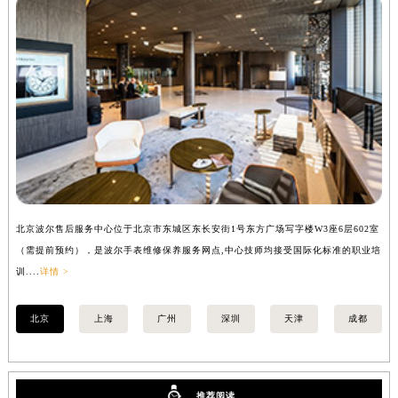
安徽省亳州市谯城区魏武大道波尔售后服务中心（需提前预约）
安徽省池州市贵池区长江路波尔售后服务中心（需提前预约）
安徽省滁州市琅琊区南谯北路波尔售后服务中心（需提前预约）
安徽省阜阳市颍州区颍州北路波尔售后服务中心（需提前预约）
安徽省淮北市相山区淮海路波尔售后服务中心（需提前预约）
安徽省淮南市田家庵区国庆中路波尔售后服务中心（需提前预约）
安徽省黄山市屯溪区黄山西路波尔售后服务中心（需提前预约）
安徽省六安市金安区解放中路波尔售后服务中心（需提前预约）
安徽省马鞍山市雨山区湖南西路波尔售后服务中心（需提前预约）
北京波尔售后服务中心位于北京市东城区东长安街1号东方广场写字楼W3座6层602室
上
安徽省宿州市埇桥区人民中路波尔售后服务中心（需提前预约）
（需提前预约），是波尔手表维修保养服务网点,中心技师均接受国际化标准的职业培
（
安徽省铜陵市铜官区石城大道波尔售后服务中心（需提前预约）
训....
详情 >
训..
安徽省芜湖市镜湖区中山路步行街波尔售后服务中心（需提前预约）
安徽省宣城市宣州区叠嶂西路波尔售后服务中心（需提前预约）
北京
上海
广州
深圳
天津
成都
福建省龙岩市新罗区九一南路波尔售后服务中心（需提前预约）
福建省南平市建阳区人民西路波尔售后服务中心（需提前预约）
福建省宁德市蕉城区天湖东路波尔售后服务中心（需提前预约）
推荐阅读