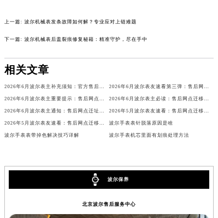
内蒙古自治区锡林郭勒盟市锡林浩特市光明街与额尔敦路交叉口波尔售后服务中心（需提前预约）
上一篇:
波尔机械表发条故障如何解？专业应对上链难题
内蒙古自治区兴安盟市乌兰浩特市兴安大街波尔售后服务中心（需提前预约）
山西省大同市平城区迎宾街波尔售后服务中心（需提前预约）
下一篇:
波尔机械表后盖裂痕修复秘籍：精准守护，尽在手中
山西省晋城市城区黄华街波尔售后服务中心（需提前预约）
山西省晋中市榆次区顺城街波尔售后服务中心（需提前预约）
相关文章
山西省临汾市尧都区解放路波尔售后服务中心（需提前预约）
2026年6月波尔表主补充须知：官方售后网点迁移与新设
2026年6月波尔表友速看第三弹：售后网点迁移及新开全览
山西省吕梁市离石区永宁中路与建设街交叉口波尔售后服务中心（需提前预约）
2026年6月波尔表主重要提示：售后网点搬迁与新增
2026年6月波尔表主必读：售后网点迁移与新开业
山西省朔州市朔城区怡西路与鄯阳西街交汇处波尔售后服务中心（需提前预约）
2026年6月波尔表主通知：售后网点迁址及新开业
2026年5月波尔表友速看：售后网点迁移及新开全览
山西省忻州市忻府区和平东街与七一南路交叉口波尔售后服务中心（需提前预约）
2026年5月波尔表友速看：售后网点迁移及新开总览（最终版）
波尔手表表针脱落原因是啥
山西省阳泉市郊区平阳东街与新城大道交叉口波尔售后服务中心（需提前预约）
波尔手表表带掉色解决技巧详解
波尔手表机芯里面有划痕处理方法
山西省运城市盐湖区河东街波尔售后服务中心（需提前预约）
山西省长治市潞州区英雄中路波尔售后服务中心（需提前预约）
山西省太原市迎泽区迎泽街道解放路15号亨得利名表维修授权店3楼波尔售后服务中心（需提前预约）
波尔保养
天津市和平区赤峰道136号天津国际金融中心26层2603室波尔售后服务中心（需提前预约）
安徽省安庆市迎江区人民路波尔售后服务中心（需提前预约）
北京波尔售后服务中心
安徽省蚌埠市蚌山区淮河路波尔售后服务中心（需提前预约）