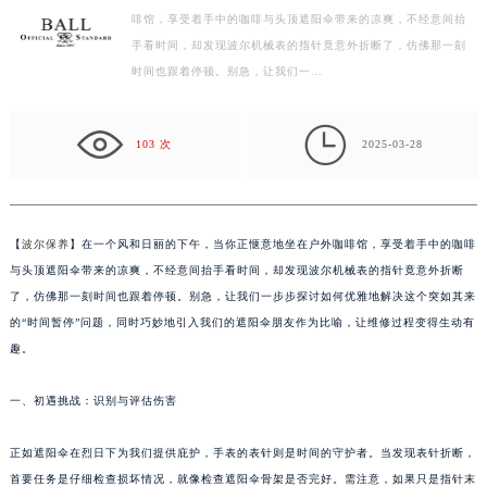
啡馆，享受着手中的咖啡与头顶遮阳伞带来的凉爽，不经意间抬
徐州市鼓楼区淮海东路29号苏宁广场IFC国际金融中心写字楼35层3508室（需提前预约）
手看时间，却发现波尔机械表的指针竟意外折断了，仿佛那一刻
扬州市邗江区国展路29号星耀天地写字楼1号楼18层1803室（需提前预约）
时间也跟着停顿。别急，让我们一…
盐城市盐都区世纪大道5号盐城金融城写字楼1号楼16层1604室（需提前预约）
泰州市海陵区永定东路399号置地商务中心东塔写字楼（华润万象城）17层1706室（需提前预约）

宁波市江北区大闸南路500号来福士广场办公楼20层2009室（需提前预约）
103 次
2025-03-28
杭州市上城区钱江路1366号华润大厦写字楼A座5层503-5室（需提前预约）
金华市金东区东市南街777号金华万达广场写字楼4号楼22层2209室（需提前预约）
绍兴市越城区胜利东路379号世茂天际中心写字楼8层805室（需提前预约）
【
波尔保养
】在一个风和日丽的下午，当你正惬意地坐在户外咖啡馆，享受着手中的咖啡
嘉兴市南湖区广益路705号嘉兴世界贸易中心写字楼A座13层1304室（需提前预约）
与头顶遮阳伞带来的凉爽，不经意间抬手看时间，却发现波尔机械表的指针竟意外折断
南昌市红谷滩新区红谷中大道998号绿地双子塔（中央广场）A1座办公楼14层07室（需提前预约）
了，仿佛那一刻时间也跟着停顿。别急，让我们一步步探讨如何优雅地解决这个突如其来
的“时间暂停”问题，同时巧妙地引入我们的遮阳伞朋友作为比喻，让维修过程变得生动有
济南市历下区经十路11111号华润中心写字楼（万象城）15层1508室（需提前预约）
趣。
广州市天河区天河路230号万菱汇国际中心写字楼A塔7层704室（需提前预约）
广州市越秀区环市东路371-375号世界贸易中心大厦南塔写字楼15层07室（需提前预约）
一、初遇挑战：识别与评估伤害
深圳市罗湖区深南东路5001号华润大厦写字楼17层1701室（需提前预约）
惠州市惠城区江北文昌一路7号华贸大厦写字楼1座30层05室（需提前预约）
正如遮阳伞在烈日下为我们提供庇护，手表的表针则是时间的守护者。当发现表针折断，
厦门市思明区湖滨东路95号华润大厦写字楼B座11层1104室（需提前预约）
首要任务是仔细检查损坏情况，就像检查遮阳伞骨架是否完好。需注意，如果只是指针末