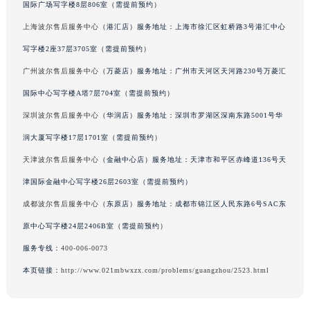
国际广场写字楼8层806室（需提前预约）
辽宁省铁岭市银州区南马路波尔售后服务中心（需提前预约）
上海波尔售后服务中心
（港汇店）服务地址：上海市徐汇区虹桥路3号港汇中心
辽宁省营口市站前区市府路与渤海大街交叉口波尔售后服务中心（需提前预约）
写字楼2座37层3705室（需提前预约）
辽宁省沈阳市沈河区中街路137号亨得利名表维修授权店1楼波尔售后服务中心（需提前预约）
广州波尔售后服务中心
（万菱店）服务地址：广州市天河区天河路230号万菱汇
辽宁省沈阳市沈河区中街路83号亨得利名表维修授权店1楼波尔售后服务中心（需提前预约）
北京市朝阳区建国门外大街甲6号华熙国际中心D座11层1102室波尔售后服务中心（北京总部）（需提前预约）
国际中心写字楼A塔7层704室（需提前预约）
北京市东城区东长安街1号王府井东方广场W3座6层602室波尔售后服务中心（需提前预约）
深圳波尔售后服务中心
（华润店）服务地址：深圳市罗湖区深南东路5001号华
河北省保定市竞秀区朝阳北大街北国先天下波尔售后服务中心（需提前预约）
润大厦写字楼17层1701室（需提前预约）
内蒙古自治区阿拉善盟市左旗土尔扈特大街波尔售后服务中心（需提前预约）
天津波尔售后服务中心
（金融中心店）服务地址：天津市和平区赤峰道136号天
内蒙古自治区巴彦淖尔市临河区新华街波尔售后服务中心（需提前预约）
津国际金融中心写字楼26层2603室（需提前预约）
内蒙古自治区包头市青山区幸福路甲3号王府井百货名表维修波尔售后服务中心（需提前预约）
成都波尔售后服务中心
（东原店）服务地址：成都市锦江区人民东路6号SAC东
内蒙古自治区赤峰市红山区哈达街波尔售后服务中心（需提前预约）
原中心写字楼24层2406B室（需提前预约）
内蒙古自治区鄂尔多斯市东胜区伊金霍洛街波尔售后服务中心（需提前预约）
内蒙古自治区呼伦贝尔市海拉尔区中央街波尔售后服务中心（需提前预约）
服务专线：
400-006-0073
内蒙古自治区通辽市科尔沁区明仁大街波尔售后服务中心（需提前预约）
本页链接：
http://www.021mbwxzx.com/problems/guangzhou/2523.html
内蒙古自治区乌海市海勃湾区人民南路波尔售后服务中心（需提前预约）
内蒙古自治区乌兰察布市集宁区恩和大街波尔售后服务中心（需提前预约）