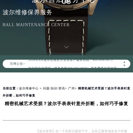
波尔维修保养服务
BALL MAINTENANCE CENTER
2026年8月波尔中国区售后服务网络优化升级公告
2026年8月波尔全国官方售后客户服务热线：400-006-0073
▲
官网公告>
波尔官方全国统一服务热线400-006-0073，服务覆盖中国大陆、香港、澳门、台湾全部区域（非大陆需加拨“+86”）
▼
2026年8月波尔售后服务中心最新网点地址：
北京市朝阳区建国门外大街甲6号华熙国际中心写字楼D座11层1102室（北京总部）（需提前预约）
当前位置：
波尔维修中心
>
问题/知识/资讯
>
广州
> 精密机械艺术受损？波尔手表表针意
北京市东城区东长安街1号东方广场写字楼W3座6层602室（需提前预约）
外折断，如何巧手修复
天津市和平区赤峰道136号天津国际金融中心写字楼26层2603室（需提前预约）
精密机械艺术受损？波尔手表表针意外折断，如何巧手修复
上海市徐汇区虹桥路3号港汇中心写字楼2座37层3705室（需提前预约）
上海市黄浦区南京东路299号宏伊国际广场写字楼8层806室（需提前预约）
南京市秦淮区中山南路1号（新街口）南京中心写字楼22层C1-1室（需提前预约）
常州市新北区龙锦路1590号现代传媒中心写字楼5号楼10层1008室（需提前预约）
【波尔保养】在一个风和日丽的下午，当你正惬意地坐在户外咖