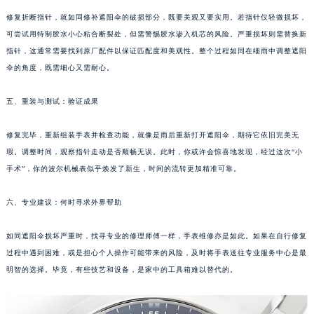
苏州市苏州工业园区星港街199号苏州中心办公楼C座22层08室（需提前预约）
修复折断指针，就如同修补遮阳伞的破损部分，既要美观又要实用。若指针仅轻微损坏，
武汉市江汉区解放大道686号世界贸易大厦38层09室（需提前预约）
可尝试用特制胶水小心粘合断裂处，但需警惕胶水渗入机芯的风险。严重损坏则需替换新
指针，这通常需要找到原厂配件以保证匹配度和美观性。整个过程如同在细雨中调整遮阳
南宁市青秀区金湖路59号地王大厦12楼1224室（需提前预约）
伞的角度，既需细心又需耐心。
合肥市蜀山区潜山路111号万象城华润大厦B座12楼03室（需提前预约）
泉州市丰泽区宝洲路729号浦西万达中心写字楼A座7楼709室（需提前预约）
五、重装与测试：验证成果
青岛市南区山东路6号华润大厦B座22层04室（需提前预约）
烟台市芝罘区胜利路139号万达金融中心A座907室（需提前预约）
修复完毕，重新组装手表并检查功能，就像是雨后重新打开遮阳伞，期待它依旧完美无
长春市朝阳区西安大路727号中银大厦A座(旺进大厦)18层09室（需提前预约）
瑕。调整时间，观察指针走动是否顺畅无误。此时，你或许会惊喜地发现，经过这次“小
手术”，你的波尔机械表似乎焕发了新生，时间的流转更加精准可靠。
贵阳市南明区都司高架桥路33号亨特国际金融中心14楼14D（需提前预约）
昆明市盘龙区北京路928号同德昆明广场写字楼10层06室（需提前预约）
六、专业建议：何时寻求外界帮助
石家庄市长安区中山东路39号勒泰中心写字楼B座13层07室（需提前预约）
西安市碑林区南关正街88号华侨城长安国际中心E座6楼10室（需提前预约）
如同遮阳伞损坏严重时，找寻专业的修理师傅一样，手表维修亦是如此。如果在自行修复
海口市龙华区金贸东路5号海口华润大厦B座17层1707室（需提前预约）
过程中遇到困难，或是担心个人操作可能带来的风险，及时将手表送往专业服务中心是最
唐山市路南区新华东道100号万达广场写字楼A座10层1002室（需提前预约）
明智的选择。毕竟，有些技艺和设备，是家中的工具箱难以替代的。
台州市椒江区东海大道1800号腾达中心东1幢20楼2002室（需提前预约）
内蒙古自治区呼和浩特市玉泉区大学西街70号华润万象城写字楼（鄂尔多斯大厦）23层2326室（需提前预约）