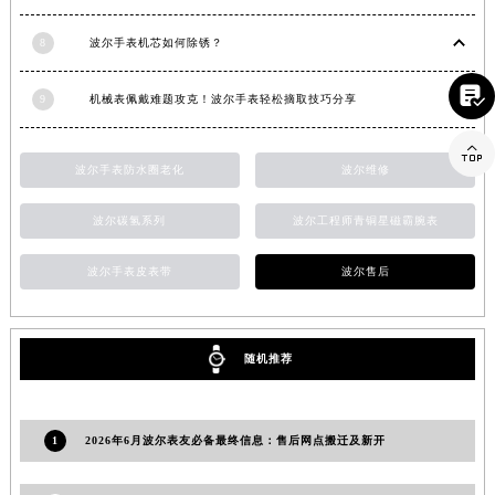
山东省威海市环翠区新威海路89号振华商厦一楼名表维修波尔售后服务中心（需提前预约）
8
波尔手表机芯如何除锈？
山东省潍坊市奎文区东风东街波尔售后服务中心（需提前预约）
山东省枣庄市滕州市北辛路与善国路交叉口波尔售后服务中心（需提前预约）

9
机械表佩戴难题攻克！波尔手表轻松摘取技巧分享
山东省淄博市张店区金晶大道波尔售后服务中心（需提前预约）
上海市黄浦区南京东路299号宏伊国际广场写字楼8层806室波尔售后服务中心（需提前预约）

波尔手表防水圈老化
波尔维修
上海市徐汇区虹桥路3号港汇中心2座37层3705室波尔售后服务中心（需提前预约）
浙江省杭州市上城区钱江路1366号华润大厦A座5层503-5室波尔售后服务中心（需提前预约）
波尔碳氢系列
波尔工程师青铜星磁霸腕表
浙江省湖州市吴兴区劳动路波尔售后服务中心（需提前预约）
浙江省嘉兴市南湖区广益路705号嘉兴世界贸易中心A座13层1304室波尔售后服务中心（需提前预约）
波尔手表皮表带
波尔售后
浙江省金华市金东区东市南街777号金华万达广场4号楼22楼2209室波尔售后服务中心（需提前预约）
浙江省丽水市莲都区解放街波尔售后服务中心（需提前预约）
随机推荐
浙江省宁波市江北区大闸南路500号来福士广场办公楼20层2009室波尔售后服务中心（需提前预约）
浙江省衢州市柯城区上街波尔售后服务中心（需提前预约）
浙江省绍兴市越城区胜利东路379号世茂天际中心写字楼8层805室波尔售后服务中心（需提前预约）
1
2026年6月波尔表友必备最终信息：售后网点搬迁及新开
浙江省舟山市定海区解放东路波尔售后服务中心（需提前预约）
澳门特别行政区大堂区议事亭前地（新马路）波尔售后服务中心（需提前预约）