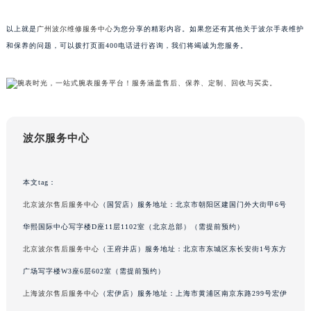
吉林省辽源市龙山区人民大街波尔售后服务中心（需提前预约）
以上就是
广州波尔维修服务中心
为您分享的精彩内容。如果您还有其他关于波尔手表维护
吉林省梅河口市新华街道梅河大街波尔售后服务中心（需提前预约）
和保养的问题，可以拨打页面400电话进行咨询，我们将竭诚为您服务。
吉林省四平市铁东区紫气大路与南九经街交汇处波尔售后服务中心（需提前预约）
吉林省松原市宁江区五环大街波尔售后服务中心（需提前预约）
吉林省通化市东昌区环通乡江南大街波尔售后服务中心（需提前预约）
吉林省延边市延吉市解放路波尔售后服务中心（需提前预约）
辽宁省鞍山市铁东区站前街波尔售后服务中心（需提前预约）
波尔服务中心
辽宁省本溪市平山区胜利路波尔售后服务中心（需提前预约）
辽宁省朝阳市双塔区新华路波尔售后服务中心（需提前预约）
本文tag：
辽宁省丹东市振兴区七经街波尔售后服务中心（需提前预约）
北京波尔售后服务中心
（国贸店）服务地址：北京市朝阳区建国门外大街甲6号
辽宁省抚顺市新抚区东一路波尔售后服务中心（需提前预约）
华熙国际中心写字楼D座11层1102室（北京总部）（需提前预约）
辽宁省阜新市海州区解放大街波尔售后服务中心（需提前预约）
辽宁省葫芦岛市连山区中央路波尔售后服务中心（需提前预约）
北京波尔售后服务中心
（王府井店）服务地址：北京市东城区东长安街1号东方
辽宁省锦州市古塔区中央大街波尔售后服务中心（需提前预约）
广场写字楼W3座6层602室（需提前预约）
辽宁省辽阳市白塔区新运大街波尔售后服务中心（需提前预约）
上海波尔售后服务中心
（宏伊店）服务地址：上海市黄浦区南京东路299号宏伊
辽宁省盘锦市兴隆台区石油大街波尔售后服务中心（需提前预约）