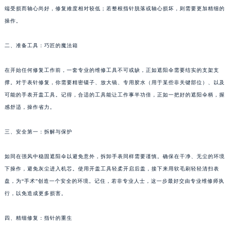
端受损而轴心尚好，修复难度相对较低；若整根指针脱落或轴心损坏，则需要更加精细的
福州市鼓楼区五四路128-1号恒力城写字楼15层03室（需提前预约）
操作。
成都市锦江区人民东路6号SAC东原中心写字楼24层2406B室（需提前预约）
重庆市江北区观音桥步行街2号融恒时代广场写字楼9层902室（需提前预约）
二、准备工具：巧匠的魔法箱
长沙市芙蓉区定王台街道建湘路393号世茂环球金融中心写字楼（芙蓉广场）10层13室（需提前预约）
郑州市二七区铭功路10号华润大厦写字楼29层2905室（需提前预约）
在开始任何修复工作前，一套专业的维修工具不可或缺，正如遮阳伞需要结实的支架支
太原市迎泽区解放路15号亨得利名表服务中心（品牌授权店）3层整层（需提前预约）
撑。对于表针修复，你需要精密镊子、放大镜、专用胶水（用于某些非关键部位）、以及
可能的手表开盖工具。记得，合适的工具能让工作事半功倍，正如一把好的遮阳伞柄，握
沈阳市沈河区中街路137号亨得利名表服务中心（品牌授权店）1层整层（需提前预约）
感舒适，操作省力。
沈阳市沈河区中街路83号亨得利名表服务中心（品牌授权店）1层整层（需提前预约）
乌鲁木齐市天山区红山路26号时代广场（CCMALL）C座17层17-B（需提前预约）
三、安全第一：拆解与保护
温州市鹿城区锦绣路1067号置信广场10层1015室（需提前预约）
哈尔滨市道里区友谊西路600号富力中心T2座写字楼29层03室（需提前预约）
如同在强风中稳固遮阳伞以避免意外，拆卸手表同样需要谨慎。确保在干净、无尘的环境
大连市中山区人民路15号国际金融大厦7层G室（需提前预约）
下操作，避免灰尘进入机芯。使用开盖工具轻柔开启后盖，接下来用软毛刷轻轻清扫表
盘，为“手术”创造一个安全的环境。记住，若非专业人士，这一步最好交由专业维修师执
佛山市禅城区季华五路57号万科金融中心C座12层1205室（需提前预约）
行，以免造成更多损害。
东莞市东城街道鸿福东路1号民盈国贸中心T1写字楼9层907室（需提前预约）
无锡市梁溪区人民中路139号恒隆广场写字楼1座11层1104室（需提前预约）
四、精细修复：指针的重生
南通市崇川区工农路57号圆融广场写字楼16层1603室（需提前预约）