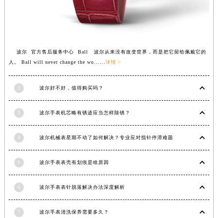
江西省景德镇市珠山区珠山中路波尔售后服务中心（需提前预约）
江西省九江市浔阳区浔阳路波尔售后服务中心（需提前预约）
江西省南昌市红谷滩新区红谷中大道998号绿地双子塔（中央广场）A1座办公楼14层1407室波尔售后服务中心（需提前预约）
江西省萍乡市安源区萍安北大道与康庄路交叉口波尔售后服务中心（需提前预约）
波尔 官方售后服务中心 Ball 波尔从来没有改变世界，而是把它留给佩戴它的
人。 Ball will never change the wo......
详情 >
江西省上饶市信州区滨江西路波尔售后服务中心（需提前预约）
江西省新余市渝水区北湖西路波尔售后服务中心（需提前预约）
2
波尔好不好，值得购买吗？
江西省宜春市袁州区中山中路波尔售后服务中心（需提前预约）
江西省鹰潭市月湖区胜利东路波尔售后服务中心（需提前预约）
3
波尔手表机芯略有锈迹应当怎样除锈？
山东省德州市德城区东风中路波尔售后服务中心（需提前预约）
山东省东营市东营区济南路波尔售后服务中心（需提前预约）
4
波尔机械表星期不动了如何解决？专业应对指针停滞难题
山东省济南市历下区经十路11111号华润中心写字楼（万象城）15层1508室波尔售后服务中心（需提前预约）
山东省济宁市任城区太白楼路波尔售后服务中心（需提前预约）
5
波尔手表表壳有划痕是啥原因
山东省莱芜市文化南路8号银座商城名表维修一楼名表维修波尔售后服务中心（需提前预约）
山东省临沂市兰山区解放路波尔售后服务中心（需提前预约）
6
波尔手表表针脱落解决办法深度解析
山东省日照市东港区烟台路波尔售后服务中心（需提前预约）
7
波尔手表清洗保养需要多久？
山东省泰安市泰山区财源街道泰山大街波尔售后服务中心（需提前预约）