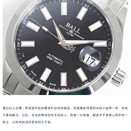
甘肃省兰州市七里河区西津西路16号兰州中心写字楼21层2102室（需提前预约）
重庆市解放碑渝中区民权路28号英利国际金融中心写字楼20层01室（需提前预约）
黑龙江省大庆市萨尔图区会战大街波尔售后服务中心（需提前预约）
黑龙江省鹤岗市向阳区红军路波尔售后服务中心（需提前预约）
黑龙江省黑河市爱辉区中央街波尔售后服务中心（需提前预约）
黑龙江省鸡西市鸡冠区红军路波尔售后服务中心（需提前预约）
黑龙江省佳木斯市向阳区长安路波尔售后服务中心（需提前预约）
黑龙江省牡丹江市东安区太平路波尔售后服务中心（需提前预约）
黑龙江省七台河市桃山区大同街波尔售后服务中心（需提前预约）
黑龙江省齐齐哈尔市龙沙区龙华路波尔售后服务中心（需提前预约）
黑龙江省双鸭山市尖山区新兴大街波尔售后服务中心（需提前预约）
黑龙江省绥化市北林区新华街与康庄路交叉口波尔售后服务中心（需提前预约）
黑龙江省伊春市伊美区通河路波尔售后服务中心（需提前预约）
通过以上步骤，即使面对如折断表针这样的挑战，也能像处理遮阳伞的小故障一样，有条
吉林省白城市洮北区明仁南街波尔售后服务中心（需提前预约）
不紊地解决。记住，专业的事情交给专业的人，而每一次维修，都是对手表精心呵护的一
吉林省白山市浑江区浑江大街波尔售后服务中心（需提前预约）
部分，让时间的流转更加经久不衰。
吉林省吉林市船营区河南街波尔售后服务中心（需提前预约）