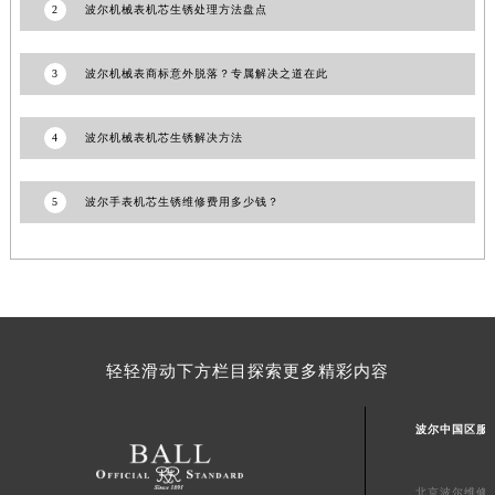
2
波尔机械表机芯生锈处理方法盘点
澳门特别行政区风顺堂区南湾大马路波尔售后服务中心（需提前预约）
澳门特别行政区花地玛堂区关闸广场波尔售后服务中心（需提前预约）
3
波尔机械表商标意外脱落？专属解决之道在此
澳门特别行政区花王堂区大三巴商圈波尔售后服务中心（需提前预约）
澳门特别行政区嘉模堂区官也街波尔售后服务中心（需提前预约）
4
波尔机械表机芯生锈解决方法
澳门省路氹城市金光大道波尔售后服务中心（需提前预约）
澳门特别行政区望德堂区塔石广场波尔售后服务中心（需提前预约）
5
波尔手表机芯生锈维修费用多少钱？
福建省福州市鼓楼区五四路128-1号恒力城写字楼15层03室波尔售后服务中心（需提前预约）
福建省厦门市思明区湖滨东路95号万象城华润大厦B座11层1104室波尔售后服务中心（需提前预约）
广东省潮州市潮安区新风路与潮汕路交汇处波尔售后服务中心（需提前预约）
广东省广州市天河区天河路230号万菱汇国际中心A塔7层704室波尔售后服务中心（需提前预约）
广东省广州市越秀区环市东路371-375号世界贸易中心大厦南塔15层1507室波尔售后服务中心（需提前预约）
广东省河源市源城区越王大道波尔售后服务中心（需提前预约）
轻轻滑动下方栏目探索更多精彩内容
广东省惠州市惠城区江北文昌一路7号华贸大厦1座30层3005室波尔售后服务中心（需提前预约）
广东省江门市蓬江区广场西路波尔售后服务中心（需提前预约）
波尔中国区服
广东省揭阳市榕城进贤门步行街波尔售后服务中心（需提前预约）
广东省茂名市电白区水东街道迎宾大道波尔售后服务中心（需提前预约）
北京波尔维修