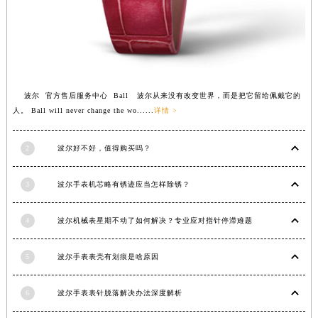
福建省莆田市城厢区霞林街道荔华东大道波尔售后服务中心（需提前预约）
福建省三明市三元区东乾二路波尔售后服务中心（需提前预约）
福建省漳州市龙文区步港路波尔售后服务中心（需提前预约）
江苏省常州市新北区龙锦路1590号现代传媒中心5号楼10层1008室波尔售后服务中心（需提前预约）
江苏省淮安市清江浦区淮海北路波尔售后服务中心（需提前预约）
波尔 官方售后服务中心 Ball 波尔从来没有改变世界，而是把它留给佩戴它的
人。 Ball will never change the wo......
详情 >
江苏省连云港市海州区通灌北路波尔售后服务中心（需提前预约）
江苏省南京市秦淮区中山南路1号南京中心22层22-C1-C3室波尔售后服务中心（需提前预约）
2
波尔好不好，值得购买吗？
江苏省宿迁市宿城区西湖路波尔售后服务中心（需提前预约）
江苏省泰州市海陵区永定东路399号置地商务中心东塔（华润万象城）17层1706室波尔售后服务中心（需提前预约）
3
波尔手表机芯略有锈迹应当怎样除锈？
江苏省徐州市鼓楼区淮海东路29号苏宁广场IFC国际金融中心35层3508室波尔售后服务中心（需提前预约）
江苏省盐城市盐都区世纪大道5号盐城金融城写字楼1号楼16层1604室波尔售后服务中心（需提前预约）
4
波尔机械表星期不动了如何解决？专业应对指针停滞难题
江苏省扬州市邗江区国展路29号星耀天地写字楼1号楼18层1803室波尔售后服务中心（需提前预约）
江苏省镇江市京口区中山东路波尔售后服务中心（需提前预约）
5
波尔手表表壳有划痕是啥原因
江西省抚州市临川区赣东大道波尔售后服务中心（需提前预约）
江西省赣州市章贡区文清路波尔售后服务中心（需提前预约）
6
波尔手表表针脱落解决办法深度解析
江西省吉安市吉州区井冈山大道波尔售后服务中心（需提前预约）