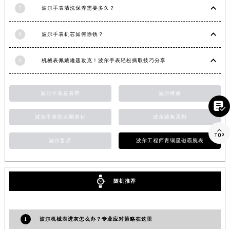
7
波尔手表清洗保养需要多久？
江西省景德镇市珠山区珠山中路波尔售后服务中心（需提前预约）
江西省九江市浔阳区浔阳路波尔售后服务中心（需提前预约）
8
波尔手表机芯如何除锈？
江西省南昌市红谷滩新区红谷中大道998号绿地双子塔（中央广场）A1座办公楼14层1407室波尔售后服务中心（需提前预约）
江西省萍乡市安源区萍安北大道与康庄路交叉口波尔售后服务中心（需提前预约）
9
机械表佩戴难题攻克！波尔手表轻松摘取技巧分享
江西省上饶市信州区滨江西路波尔售后服务中心（需提前预约）
江西省新余市渝水区北湖西路波尔售后服务中心（需提前预约）
波尔手表皮表带
波尔维修
江西省宜春市袁州区中山中路波尔售后服务中心（需提前预约）

江西省鹰潭市月湖区胜利东路波尔售后服务中心（需提前预约）
波尔手表防水圈老化
波尔碳氢系列
山东省德州市德城区东风中路波尔售后服务中心（需提前预约）

山东省东营市东营区济南路波尔售后服务中心（需提前预约）
波尔售后
波尔工程师青铜星磁霸腕表
山东省济南市历下区经十路11111号华润中心写字楼（万象城）15层1508室波尔售后服务中心（需提前预约）
山东省济宁市任城区太白楼路波尔售后服务中心（需提前预约）
随机推荐
山东省莱芜市文化南路8号银座商城名表维修一楼名表维修波尔售后服务中心（需提前预约）
山东省临沂市兰山区解放路波尔售后服务中心（需提前预约）
山东省日照市东港区烟台路波尔售后服务中心（需提前预约）
1
波尔机械表进灰怎么办？专业应对策略在这里
山东省泰安市泰山区财源街道泰山大街波尔售后服务中心（需提前预约）