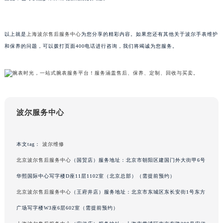
甘肃省兰州市七里河区西津西路16号兰州中心写字楼21层2102室（需提前预约）
重庆市解放碑渝中区民权路28号英利国际金融中心写字楼20层01室（需提前预约）
以上就是
上海波尔售后服务中心
为您分享的精彩内容。如果您还有其他关于波尔手表维护
黑龙江省大庆市萨尔图区会战大街波尔售后服务中心（需提前预约）
和保养的问题，可以拨打页面400电话进行咨询，我们将竭诚为您服务。
黑龙江省鹤岗市向阳区红军路波尔售后服务中心（需提前预约）
黑龙江省黑河市爱辉区中央街波尔售后服务中心（需提前预约）
黑龙江省鸡西市鸡冠区红军路波尔售后服务中心（需提前预约）
黑龙江省佳木斯市向阳区长安路波尔售后服务中心（需提前预约）
黑龙江省牡丹江市东安区太平路波尔售后服务中心（需提前预约）
波尔服务中心
黑龙江省七台河市桃山区大同街波尔售后服务中心（需提前预约）
黑龙江省齐齐哈尔市龙沙区龙华路波尔售后服务中心（需提前预约）
本文tag：
波尔维修
黑龙江省双鸭山市尖山区新兴大街波尔售后服务中心（需提前预约）
北京波尔售后服务中心
（国贸店）服务地址：北京市朝阳区建国门外大街甲6号
黑龙江省绥化市北林区新华街与康庄路交叉口波尔售后服务中心（需提前预约）
华熙国际中心写字楼D座11层1102室（北京总部）（需提前预约）
黑龙江省伊春市伊美区通河路波尔售后服务中心（需提前预约）
吉林省白城市洮北区明仁南街波尔售后服务中心（需提前预约）
北京波尔售后服务中心
（王府井店）服务地址：北京市东城区东长安街1号东方
吉林省白山市浑江区浑江大街波尔售后服务中心（需提前预约）
广场写字楼W3座6层602室（需提前预约）
吉林省吉林市船营区河南街波尔售后服务中心（需提前预约）