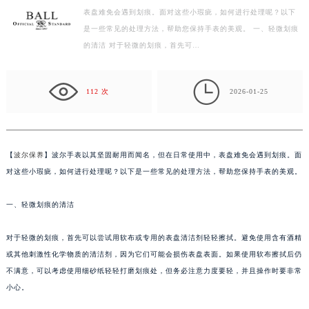
表盘难免会遇到划痕。面对这些小瑕疵，如何进行处理呢？以下
徐州市鼓楼区淮海东路29号苏宁广场IFC国际金融中心写字楼35层3508室（需提前预约）
是一些常见的处理方法，帮助您保持手表的美观。 一、轻微划痕
扬州市邗江区国展路29号星耀天地写字楼1号楼18层1803室（需提前预约）
的清洁 对于轻微的划痕，首先可…
盐城市盐都区世纪大道5号盐城金融城写字楼1号楼16层1604室（需提前预约）
泰州市海陵区永定东路399号置地商务中心东塔写字楼（华润万象城）17层1706室（需提前预约）

宁波市江北区大闸南路500号来福士广场办公楼20层2009室（需提前预约）
112 次
2026-01-25
杭州市上城区钱江路1366号华润大厦写字楼A座5层503-5室（需提前预约）
金华市金东区东市南街777号金华万达广场写字楼4号楼22层2209室（需提前预约）
绍兴市越城区胜利东路379号世茂天际中心写字楼8层805室（需提前预约）
【
波尔保养
】波尔手表以其坚固耐用而闻名，但在日常使用中，表盘难免会遇到划痕。面
嘉兴市南湖区广益路705号嘉兴世界贸易中心写字楼A座13层1304室（需提前预约）
对这些小瑕疵，如何进行处理呢？以下是一些常见的处理方法，帮助您保持手表的美观。
南昌市红谷滩新区红谷中大道998号绿地双子塔（中央广场）A1座办公楼14层07室（需提前预约）
一、轻微划痕的清洁
济南市历下区经十路11111号华润中心写字楼（万象城）15层1508室（需提前预约）
广州市天河区天河路230号万菱汇国际中心写字楼A塔7层704室（需提前预约）
对于轻微的划痕，首先可以尝试用软布或专用的表盘清洁剂轻轻擦拭。避免使用含有酒精
广州市越秀区环市东路371-375号世界贸易中心大厦南塔写字楼15层07室（需提前预约）
或其他刺激性化学物质的清洁剂，因为它们可能会损伤表盘表面。如果使用软布擦拭后仍
深圳市罗湖区深南东路5001号华润大厦写字楼17层1701室（需提前预约）
不满意，可以考虑使用细砂纸轻轻打磨划痕处，但务必注意力度要轻，并且操作时要非常
惠州市惠城区江北文昌一路7号华贸大厦写字楼1座30层05室（需提前预约）
小心。
厦门市思明区湖滨东路95号华润大厦写字楼B座11层1104室（需提前预约）