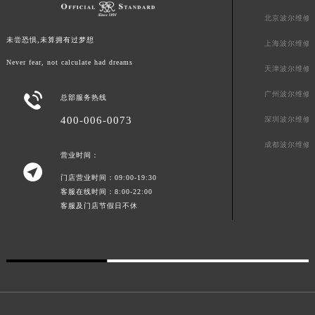
澳门特别行政区风顺堂区南湾大马路波尔售后服务中心（需提前预约）
北京波尔维修
澳门特别行政区花地玛堂区关闸广场波尔售后服务中心（需提前预约）
未尝恐惧,未算拥有过梦想
上海波尔维修
澳门特别行政区花王堂区大三巴商圈波尔售后服务中心（需提前预约）
Never fear, not calculate had dreams
天津波尔维修
澳门特别行政区嘉模堂区官也街波尔售后服务中心（需提前预约）
澳门省路氹城市金光大道波尔售后服务中心（需提前预约）
广州波尔维修

总部服务热线
澳门特别行政区望德堂区塔石广场波尔售后服务中心（需提前预约）
400-006-0073
深圳波尔维修
福建省福州市鼓楼区五四路128-1号恒力城写字楼15层03室波尔售后服务中心（需提前预约）
成都波尔维修
福建省厦门市思明区湖滨东路95号万象城华润大厦B座11层1104室波尔售后服务中心（需提前预约）
营业时间：

广东省潮州市潮安区新风路与潮汕路交汇处波尔售后服务中心（需提前预约）
门店营业时间：09:00-19:30
广东省广州市天河区天河路230号万菱汇国际中心A塔7层704室波尔售后服务中心（需提前预约）
客服在线时间：8:00-22:00
客服及门店节假日不休
广东省广州市越秀区环市东路371-375号世界贸易中心大厦南塔15层1507室波尔售后服务中心（需提前预约）
广东省河源市源城区越王大道波尔售后服务中心（需提前预约）
广东省惠州市惠城区江北文昌一路7号华贸大厦1座30层3005室波尔售后服务中心（需提前预约）
广东省江门市蓬江区广场西路波尔售后服务中心（需提前预约）
广东省揭阳市榕城进贤门步行街波尔售后服务中心（需提前预约）
广东省茂名市电白区水东街道迎宾大道波尔售后服务中心（需提前预约）