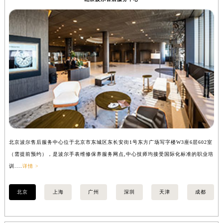
内蒙古自治区锡林郭勒盟市锡林浩特市光明街与额尔敦路交叉口波尔售后服务中心（需提前预约）
内蒙古自治区兴安盟市乌兰浩特市兴安大街波尔售后服务中心（需提前预约）
山西省大同市平城区迎宾街波尔售后服务中心（需提前预约）
山西省晋城市城区黄华街波尔售后服务中心（需提前预约）
山西省晋中市榆次区顺城街波尔售后服务中心（需提前预约）
山西省临汾市尧都区解放路波尔售后服务中心（需提前预约）
山西省吕梁市离石区永宁中路与建设街交叉口波尔售后服务中心（需提前预约）
山西省朔州市朔城区怡西路与鄯阳西街交汇处波尔售后服务中心（需提前预约）
山西省忻州市忻府区和平东街与七一南路交叉口波尔售后服务中心（需提前预约）
山西省阳泉市郊区平阳东街与新城大道交叉口波尔售后服务中心（需提前预约）
北京波尔售后服务中心位于北京市东城区东长安街1号东方广场写字楼W3座6层602室
上
山西省运城市盐湖区河东街波尔售后服务中心（需提前预约）
（需提前预约），是波尔手表维修保养服务网点,中心技师均接受国际化标准的职业培
（
山西省长治市潞州区英雄中路波尔售后服务中心（需提前预约）
训....
详情 >
训..
山西省太原市迎泽区迎泽街道解放路15号亨得利名表维修授权店3楼波尔售后服务中心（需提前预约）
天津市和平区赤峰道136号天津国际金融中心26层2603室波尔售后服务中心（需提前预约）
北京
上海
广州
深圳
天津
成都
安徽省安庆市迎江区人民路波尔售后服务中心（需提前预约）
安徽省蚌埠市蚌山区淮河路波尔售后服务中心（需提前预约）