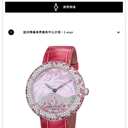
安徽省亳州市谯城区魏武大道波尔售后服务中心（需提前预约）
推荐阅读
安徽省池州市贵池区长江路波尔售后服务中心（需提前预约）
安徽省滁州市琅琊区南谯北路波尔售后服务中心（需提前预约）
安徽省阜阳市颍州区颍州北路波尔售后服务中心（需提前预约）
1
波尔维修保养服务中心介绍 | Lange
安徽省淮北市相山区淮海路波尔售后服务中心（需提前预约）
安徽省淮南市田家庵区国庆中路波尔售后服务中心（需提前预约）
安徽省黄山市屯溪区黄山西路波尔售后服务中心（需提前预约）
安徽省六安市金安区解放中路波尔售后服务中心（需提前预约）
安徽省马鞍山市雨山区湖南西路波尔售后服务中心（需提前预约）
安徽省宿州市埇桥区人民中路波尔售后服务中心（需提前预约）
安徽省铜陵市铜官区石城大道波尔售后服务中心（需提前预约）
安徽省芜湖市镜湖区中山路步行街波尔售后服务中心（需提前预约）
安徽省宣城市宣州区叠嶂西路波尔售后服务中心（需提前预约）
福建省龙岩市新罗区九一南路波尔售后服务中心（需提前预约）
福建省南平市建阳区人民西路波尔售后服务中心（需提前预约）
福建省宁德市蕉城区天湖东路波尔售后服务中心（需提前预约）