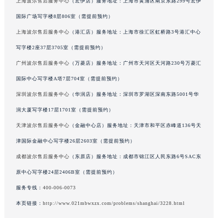
上海波尔售后服务中心
（宏伊店）服务地址：上海市黄浦区南京东路299号宏伊
吉林省辽源市龙山区人民大街波尔售后服务中心（需提前预约）
国际广场写字楼8层806室（需提前预约）
吉林省梅河口市新华街道梅河大街波尔售后服务中心（需提前预约）
上海波尔售后服务中心
（港汇店）服务地址：上海市徐汇区虹桥路3号港汇中心
吉林省四平市铁东区紫气大路与南九经街交汇处波尔售后服务中心（需提前预约）
写字楼2座37层3705室（需提前预约）
吉林省松原市宁江区五环大街波尔售后服务中心（需提前预约）
广州波尔售后服务中心
（万菱店）服务地址：广州市天河区天河路230号万菱汇
吉林省通化市东昌区环通乡江南大街波尔售后服务中心（需提前预约）
吉林省延边市延吉市解放路波尔售后服务中心（需提前预约）
国际中心写字楼A塔7层704室（需提前预约）
辽宁省鞍山市铁东区站前街波尔售后服务中心（需提前预约）
深圳波尔售后服务中心
（华润店）服务地址：深圳市罗湖区深南东路5001号华
辽宁省本溪市平山区胜利路波尔售后服务中心（需提前预约）
润大厦写字楼17层1701室（需提前预约）
辽宁省朝阳市双塔区新华路波尔售后服务中心（需提前预约）
天津波尔售后服务中心
（金融中心店）服务地址：天津市和平区赤峰道136号天
辽宁省丹东市振兴区七经街波尔售后服务中心（需提前预约）
津国际金融中心写字楼26层2603室（需提前预约）
辽宁省抚顺市新抚区东一路波尔售后服务中心（需提前预约）
成都波尔售后服务中心
（东原店）服务地址：成都市锦江区人民东路6号SAC东
辽宁省阜新市海州区解放大街波尔售后服务中心（需提前预约）
原中心写字楼24层2406B室（需提前预约）
辽宁省葫芦岛市连山区中央路波尔售后服务中心（需提前预约）
辽宁省锦州市古塔区中央大街波尔售后服务中心（需提前预约）
服务专线：
400-006-0073
辽宁省辽阳市白塔区新运大街波尔售后服务中心（需提前预约）
本页链接：
http://www.021mbwxzx.com/problems/shanghai/3228.html
辽宁省盘锦市兴隆台区石油大街波尔售后服务中心（需提前预约）