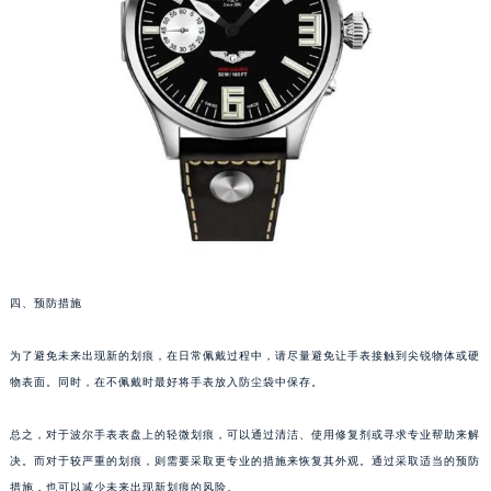
苏州市苏州工业园区星港街199号苏州中心办公楼C座22层08室（需提前预约）
武汉市江汉区解放大道686号世界贸易大厦38层09室（需提前预约）
南宁市青秀区金湖路59号地王大厦12楼1224室（需提前预约）
合肥市蜀山区潜山路111号万象城华润大厦B座12楼03室（需提前预约）
泉州市丰泽区宝洲路729号浦西万达中心写字楼A座7楼709室（需提前预约）
青岛市南区山东路6号华润大厦B座22层04室（需提前预约）
烟台市芝罘区胜利路139号万达金融中心A座907室（需提前预约）
长春市朝阳区西安大路727号中银大厦A座(旺进大厦)18层09室（需提前预约）
贵阳市南明区都司高架桥路33号亨特国际金融中心14楼14D（需提前预约）
昆明市盘龙区北京路928号同德昆明广场写字楼10层06室（需提前预约）
四、预防措施
石家庄市长安区中山东路39号勒泰中心写字楼B座13层07室（需提前预约）
为了避免未来出现新的划痕，在日常佩戴过程中，请尽量避免让手表接触到尖锐物体或硬
西安市碑林区南关正街88号华侨城长安国际中心E座6楼10室（需提前预约）
物表面。同时，在不佩戴时最好将手表放入防尘袋中保存。
海口市龙华区金贸东路5号海口华润大厦B座17层1707室（需提前预约）
唐山市路南区新华东道100号万达广场写字楼A座10层1002室（需提前预约）
总之，对于波尔手表表盘上的轻微划痕，可以通过清洁、使用修复剂或寻求专业帮助来解
台州市椒江区东海大道1800号腾达中心东1幢20楼2002室（需提前预约）
决。而对于较严重的划痕，则需要采取更专业的措施来恢复其外观。通过采取适当的预防
内蒙古自治区呼和浩特市玉泉区大学西街70号华润万象城写字楼（鄂尔多斯大厦）23层2326室（需提前预约）
措施，也可以减少未来出现新划痕的风险。