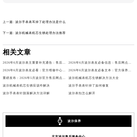
辽宁省铁岭市银州区南马路波尔售后服务中心（需提前预约）
辽宁省营口市站前区市府路与渤海大街交叉口波尔售后服务中心（需提前预约）
上一篇:
波尔手表表耳掉了处理办法是什么
辽宁省沈阳市沈河区中街路137号亨得利名表维修授权店1楼波尔售后服务中心（需提前预约）
辽宁省沈阳市沈河区中街路83号亨得利名表维修授权店1楼波尔售后服务中心（需提前预约）
下一篇:
波尔机械表机芯生锈处理办法推荐
北京市朝阳区建国门外大街甲6号华熙国际中心D座11层1102室波尔售后服务中心（北京总部）（需提前预约）
北京市东城区东长安街1号王府井东方广场W3座6层602室波尔售后服务中心（需提前预约）
相关文章
河北省保定市竞秀区朝阳北大街北国先天下波尔售后服务中心（需提前预约）
2026年6月波尔表主重要补充通告：售后网点搬迁与新增
2026年6月波尔表友必备信息：售后网点搬迁及新开
内蒙古自治区阿拉善盟市左旗土尔扈特大街波尔售后服务中心（需提前预约）
2026年6月波尔表友必看：官方维修中心及保养点搬迁与新增
2026年6月波尔表友必备文本：官方保养维修中心搬迁及新开列表发布
内蒙古自治区巴彦淖尔市临河区新华街波尔售后服务中心（需提前预约）
重磅发布：2026年5月波尔官方售后网点调整方案
波尔机械表机芯生锈解决方法大全
内蒙古自治区包头市青山区幸福路甲3号王府井百货名表维修波尔售后服务中心（需提前预约）
波尔机械表机芯生锈应该咋解决
波尔手表表针掉了如何修复
内蒙古自治区赤峰市红山区哈达街波尔售后服务中心（需提前预约）
波尔手表表针脱落解决方法详解
波尔表扣怎么解开
内蒙古自治区鄂尔多斯市东胜区伊金霍洛街波尔售后服务中心（需提前预约）
内蒙古自治区呼伦贝尔市海拉尔区中央街波尔售后服务中心（需提前预约）
内蒙古自治区通辽市科尔沁区明仁大街波尔售后服务中心（需提前预约）
波尔保养
内蒙古自治区乌海市海勃湾区人民南路波尔售后服务中心（需提前预约）
内蒙古自治区乌兰察布市集宁区恩和大街波尔售后服务中心（需提前预约）
北京波尔售后服务中心