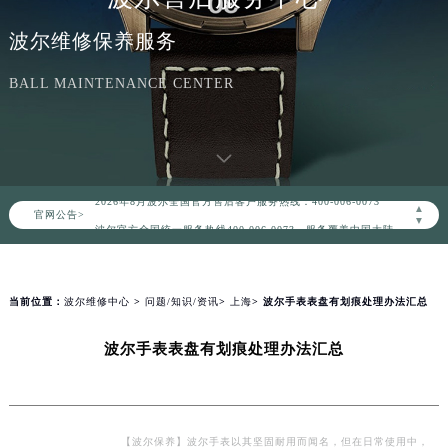
波尔维修保养服务
BALL MAINTENANCE CENTER
2026年8月波尔中国区售后服务网络优化升级公告
2026年8月波尔全国官方售后客户服务热线：400-006-0073
▲
官网公告>
波尔官方全国统一服务热线400-006-0073，服务覆盖中国大陆、香港、澳门、台湾全部区域（非大陆需加拨“+86”）
▼
2026年8月波尔售后服务中心最新网点地址：
北京市朝阳区建国门外大街甲6号华熙国际中心写字楼D座11层1102室（北京总部）（需提前预约）
北京市东城区东长安街1号东方广场写字楼W3座6层602室（需提前预约）
当前位置：
波尔维修中心
>
问题/知识/资讯
>
上海
> 波尔手表表盘有划痕处理办法汇总
天津市和平区赤峰道136号天津国际金融中心写字楼26层2603室（需提前预约）
波尔手表表盘有划痕处理办法汇总
上海市徐汇区虹桥路3号港汇中心写字楼2座37层3705室（需提前预约）
上海市黄浦区南京东路299号宏伊国际广场写字楼8层806室（需提前预约）
南京市秦淮区中山南路1号（新街口）南京中心写字楼22层C1-1室（需提前预约）
常州市新北区龙锦路1590号现代传媒中心写字楼5号楼10层1008室（需提前预约）
【波尔保养】波尔手表以其坚固耐用而闻名，但在日常使用中，