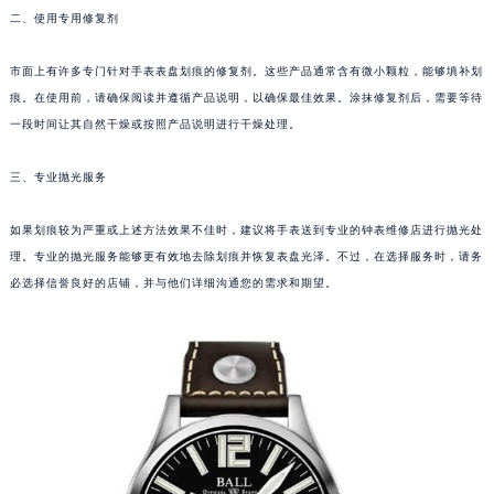
二、使用专用修复剂
福州市鼓楼区五四路128-1号恒力城写字楼15层03室（需提前预约）
成都市锦江区人民东路6号SAC东原中心写字楼24层2406B室（需提前预约）
市面上有许多专门针对手表表盘划痕的修复剂。这些产品通常含有微小颗粒，能够填补划
重庆市江北区观音桥步行街2号融恒时代广场写字楼9层902室（需提前预约）
痕。在使用前，请确保阅读并遵循产品说明，以确保最佳效果。涂抹修复剂后，需要等待
长沙市芙蓉区定王台街道建湘路393号世茂环球金融中心写字楼（芙蓉广场）10层13室（需提前预约）
一段时间让其自然干燥或按照产品说明进行干燥处理。
郑州市二七区铭功路10号华润大厦写字楼29层2905室（需提前预约）
太原市迎泽区解放路15号亨得利名表服务中心（品牌授权店）3层整层（需提前预约）
三、专业抛光服务
沈阳市沈河区中街路137号亨得利名表服务中心（品牌授权店）1层整层（需提前预约）
如果划痕较为严重或上述方法效果不佳时，建议将手表送到专业的钟表维修店进行抛光处
沈阳市沈河区中街路83号亨得利名表服务中心（品牌授权店）1层整层（需提前预约）
理。专业的抛光服务能够更有效地去除划痕并恢复表盘光泽。不过，在选择服务时，请务
乌鲁木齐市天山区红山路26号时代广场（CCMALL）C座17层17-B（需提前预约）
必选择信誉良好的店铺，并与他们详细沟通您的需求和期望。
温州市鹿城区锦绣路1067号置信广场10层1015室（需提前预约）
哈尔滨市道里区友谊西路600号富力中心T2座写字楼29层03室（需提前预约）
大连市中山区人民路15号国际金融大厦7层G室（需提前预约）
佛山市禅城区季华五路57号万科金融中心C座12层1205室（需提前预约）
东莞市东城街道鸿福东路1号民盈国贸中心T1写字楼9层907室（需提前预约）
无锡市梁溪区人民中路139号恒隆广场写字楼1座11层1104室（需提前预约）
南通市崇川区工农路57号圆融广场写字楼16层1603室（需提前预约）