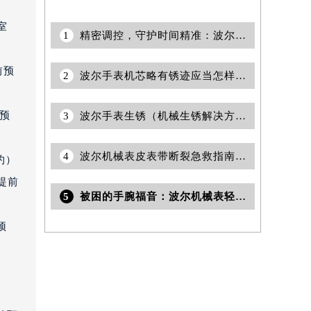
室
1
精密调控，守护时间精准：波尔机械表走快如何调校？专业指南助您解决
前预
2
波尔手表机芯略有锈迹应当怎样除锈？
前预
3
波尔手表生锈（机械生锈解决方法）
4
波尔机械表皮表带断裂急救指南：专业应对，优雅再现
约）
提前
5
被困的手腕福音：波尔机械表轻松摘除法，告别紧箍咒瞬间释放
预
室