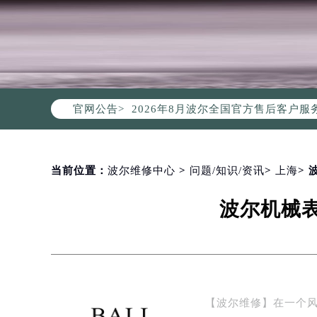
2026年8月波尔中国区售后服务网络
2026年8月波尔全国官方售后客户服务热线
官网公告>
波尔官方全国统一服务热线400-00
2026年8月波尔售后服务中心最新网
北京市朝阳区建国门外大街甲6号华熙
北京市东城区东长安街1号东方广场写
当前位置：
波尔维修中心
>
问题/知识/资讯
>
上海
>
天津市和平区赤峰道136号天津国际金
波尔机械
上海市徐汇区虹桥路3号港汇中心写字楼
上海市黄浦区南京东路299号宏伊国
南京市秦淮区中山南路1号（新街口）
常州市新北区龙锦路1590号现代传媒
徐州市鼓楼区淮海东路29号苏宁广场I
【波尔维修】在一个
扬州市邗江区国展路29号星耀天地写字