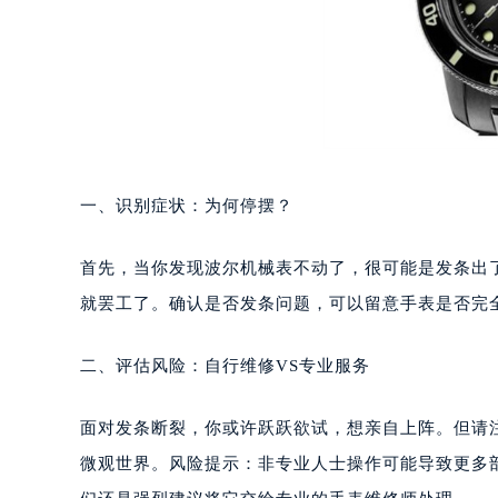
重庆市江北区观音桥步行街2号融恒时
长沙市芙蓉区定王台街道建湘路393
郑州市二七区铭功路10号华润大厦写字
太原市迎泽区解放路15号亨得利名
沈阳市沈河区中街路137号亨得利名
沈阳市沈河区中街路83号亨得利名
乌鲁木齐市天山区红山路26号时代广场
一、识别症状：为何停摆？
温州市鹿城区锦绣路1067号置信广场
哈尔滨市道里区友谊西路600号富力中
首先，当你发现波尔机械表不动了，很可能是发条出
大连市中山区人民路15号国际金融大
就罢工了。确认是否发条问题，可以留意手表是否完
佛山市禅城区季华五路57号万科金融中
东莞市东城街道鸿福东路1号民盈国贸
二、评估风险：自行维修VS专业服务
无锡市梁溪区人民中路139号恒隆广场
南通市崇川区工农路57号圆融广场写字
面对发条断裂，你或许跃跃欲试，想亲自上阵。但请
苏州市苏州工业园区星港街199号苏州
微观世界。风险提示：非专业人士操作可能导致更多
武汉市江汉区解放大道686号世界贸易