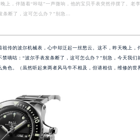
晚上，伴随着“咔哒”一声微响，他的宝贝手表突然停摆了。老
字楼1号楼16层1604室（需提前预约）
务中心东塔写字楼（华润万象城）17层1706室（需提前预约）
发条断了，这可怎么办？”别急…
场办公楼20层2009室（需提前预约）
写字楼A座5层503-5室（需提前预约）
广场写字楼4号楼22层2209室（需提前预约）
着祖传的波尔机械表，心中却泛起一丝愁云。这不，昨天晚上，
际中心写字楼8层805室（需提前预约）
易中心写字楼A座13层1304室（需提前预约）
不禁嘀咕：“波尔手表发条断了，这可怎么办？”别急，今天我们
绿地双子塔（中央广场）A1座办公楼14层07室（需提前预约）
么角色。（虽然听起来两者风马牛不相及，但请相信，维修的世
心写字楼（万象城）15层1508室（需提前预约）
际中心写字楼A塔7层704室（需提前预约）
世界贸易中心大厦南塔写字楼15层07室（需提前预约）
厦写字楼17层1701室（需提前预约）
厦写字楼1座30层05室（需提前预约）
字楼B座11层1104室（需提前预约）
写字楼15层03室（需提前预约）
心写字楼24层2406B室（需提前预约）