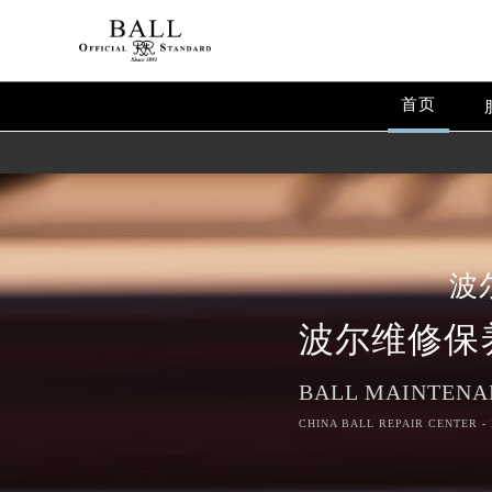
首页
波
波尔维修保
BALL MAINTENA
CHINA BALL REPAIR CENTER -