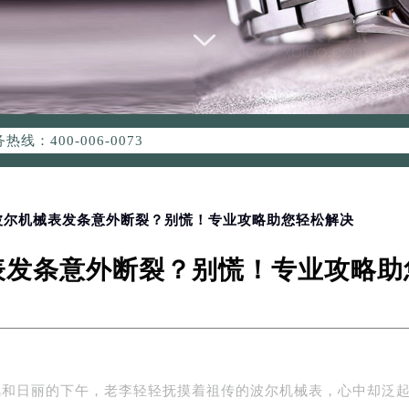
优化升级公告
：400-006-0073
6-0073，服务覆盖中国大陆、香港、澳门、台湾全部区域（非大陆需
点地址：
国际中心写字楼D座11层1102室（北京总部）（需提前预约）
字楼W3座6层602室（需提前预约）
 波尔机械表发条意外断裂？别慌！专业攻略助您轻松解决
融中心写字楼26层2603室（需提前预约）
表发条意外断裂？别慌！专业攻略助
2座37层3705室（需提前预约）
际广场写字楼8层806室（需提前预约）
南京中心写字楼22层C1-1室（需提前预约）
中心写字楼5号楼10层1008室（需提前预约）
FC国际金融中心写字楼35层3508室（需提前预约）
风和日丽的下午，老李轻轻抚摸着祖传的波尔机械表，心中却泛
楼1号楼18层1803室（需提前预约）