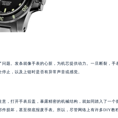
代广场写字楼9层902室（需提前预约）
号世茂环球金融中心写字楼（芙蓉广场）10层13室（需提前预约
楼29层2905室（需提前预约）
表服务中心（品牌授权店）3层整层（需提前预约）
表服务中心（品牌授权店）1层整层（需提前预约）
表服务中心（品牌授权店）1层整层（需提前预约）
（CCMALL）C座17层17-B（需提前预约）
10层1015室（需提前预约）
心T2座写字楼29层03室（需提前预约）
了问题。发条就像手表的心脏，为机芯提供动力。一旦断裂，手
厦7层G室（需提前预约）
全停止，以及上链时是否有异常声音或感觉。
心C座12层1205室（需提前预约）
中心T1写字楼9层907室（需提前预约）
写字楼1座11层1104室（需提前预约）
楼16层1603室（需提前预约）
注意，打开手表后盖，暴露精密的机械结构，就如同踏入了一个
中心办公楼C座22层08室（需提前预约）
部件损坏，甚至彻底报废手表。所以，尽管网络上有许多DIY教
大厦38层09室（需提前预约）