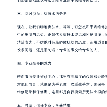
们还是强烈建议将它交给专业的手表维修师处理。
南宁市青秀区金湖路59号地王大厦12
合肥市蜀山区潜山路111号万象城华润
三、临时演员：爽肤水的奇遇
泉州市丰泽区宝洲路729号浦西万达中
青岛市南区山东路6号华润大厦B座2
现在，让我们聊聊爽肤水。等等，它怎么和手表维修
烟台市芝罘区胜利路139号万达金融中
中的细腻与温柔。正如优质爽肤水能温和呵护肌肤，
长春市朝阳区西安大路727号中银大厦
清洁表壳，不妨以对待最娇嫩肌肤的态度，选用适合
贵阳市南明区都司高架桥路33号亨特
发条问题，还是那句话：专业的事交给专业的人。
昆明市盘龙区北京路928号同德昆明
石家庄市长安区中山东路39号勒泰中
四、专业维修的魅力
西安市碑林区南关正街88号华侨城长
海口市龙华区金贸东路5号海口华润大厦
转而看向专业维修中心，那里有高精度的仪器和经验
唐山市路南区新华东道100号万达广场
台州市椒江区东海大道1800号腾达中
对他们而言，就像是为手表做一次重生手术，确保每
内蒙古自治区呼和浩特市玉泉区大学西
维修记录和保修期，这些都是自行摸索所无法比拟的
甘肃省兰州市七里河区西津西路16号兰
重庆市解放碑渝中区民权路28号英利
五、总结：信任专业，享受精准