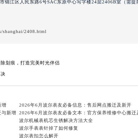
锦江区人民东路6号SAC东原中心写字楼24层2406B室（需提
得利名表维修授权店1楼波尔售后服务中心（需提前预约）
得利名表维修授权店1楼波尔售后服务中心（需提前预约）
国际中心D座11层1102室波尔售后服务中心（北京总部）（需
广场W3座6层602室波尔售后服务中心（需提前预约）
/shanghai/2408.html
先天下波尔售后服务中心（需提前预约）
特大街波尔售后服务中心（需提前预约）
街波尔售后服务中心（需提前预约）
消除划痕，打造完美时光伴侣
3号王府井百货名表维修波尔售后服务中心（需提前预约）
尔售后服务中心（需提前预约）
解决
霍洛街波尔售后服务中心（需提前预约）
央街波尔售后服务中心（需提前预约）
街波尔售后服务中心（需提前预约）
新增
2026年6月波尔表友必备信息：售后网点搬迁及新开
路波尔售后服务中心（需提前预约）
迁与新增
大街波尔售后服务中心（需提前预约）
波尔机械表机芯生锈解决方法大全
市光明街与额尔敦路交叉口波尔售后服务中心（需提前预约）
波尔手表表针掉了如何修复
安大街波尔售后服务中心（需提前预约）
波尔表扣怎么解开