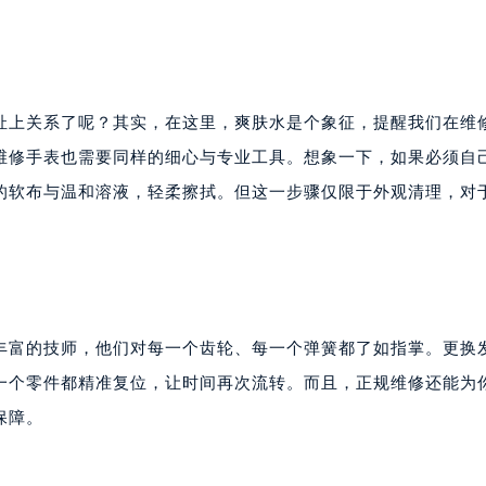
楼1224室（需提前预约）
大厦B座12楼03室（需提前预约）
心写字楼A座7楼709室（需提前预约）
2层04室（需提前预约）
扯上关系了呢？其实，在这里，爽肤水是个象征，提醒我们在维
心A座907室（需提前预约）
维修手表也需要同样的细心与专业工具。想象一下，如果必须自
A座(旺进大厦)18层09室（需提前预约）
的软布与温和溶液，轻柔擦拭。但这一步骤仅限于外观清理，对
国际金融中心14楼14D（需提前预约）
广场写字楼10层06室（需提前预约）
心写字楼B座13层07室（需提前预约）
安国际中心E座6楼10室（需提前预约）
B座17层1707室（需提前预约）
丰富的技师，他们对每一个齿轮、每一个弹簧都了如指掌。更换
写字楼A座10层1002室（需提前预约）
心东1幢20楼2002室（需提前预约）
一个零件都精准复位，让时间再次流转。而且，正规维修还能为
街70号华润万象城写字楼（鄂尔多斯大厦）23层2326室（需
保障。
州中心写字楼21层2102室（需提前预约）
国际金融中心写字楼20层01室（需提前预约）