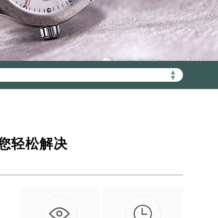
▲
加拨“+86”）
▼
您轻松解决

起