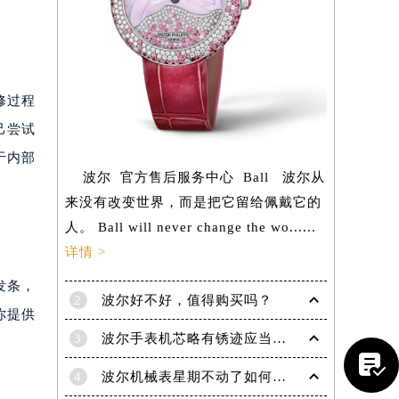
修过程
己尝试
于内部
波尔 官方售后服务中心 Ball 波尔从
来没有改变世界，而是把它留给佩戴它的
人。 Ball will never change the wo......
详情 >
发条，
2
波尔好不好，值得购买吗？
你提供
提前预约）
3
波尔手表机芯略有锈迹应当怎样除锈？

4
波尔机械表星期不动了如何解决？专业应对指针停滞难题