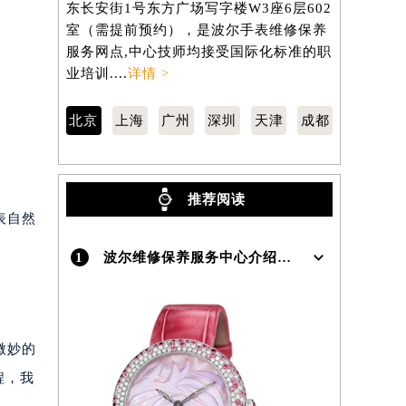
东长安街1号东方广场写字楼W3座6层602
虹桥路3号港
室（需提前预约），是波尔手表维修保养
室（需提前
）
服务网点,中心技师均接受国际化标准的职
服务网点,
业培训....
详情 >
业培训....
详
北京
上海
广州
深圳
天津
成都
推荐阅读
表自然
1
波尔维修保养服务中心介绍 | Lange
微妙的
程，我