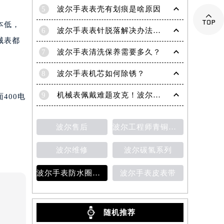
5
波尔手表表壳有划痕是啥原因

本低，
6
波尔手表表针脱落解决办法深度解析
械表都
7
波尔手表清洗保养需要多久？
8
波尔手表机芯如何除锈？
9
机械表佩戴难题攻克！波尔手表轻松摘取技巧分享
400电
波尔售后
波尔工程师青铜星磁霸腕表
波尔维修
波尔碳氢系列
波尔手表防水圈老化
波尔手表皮表带
随机推荐