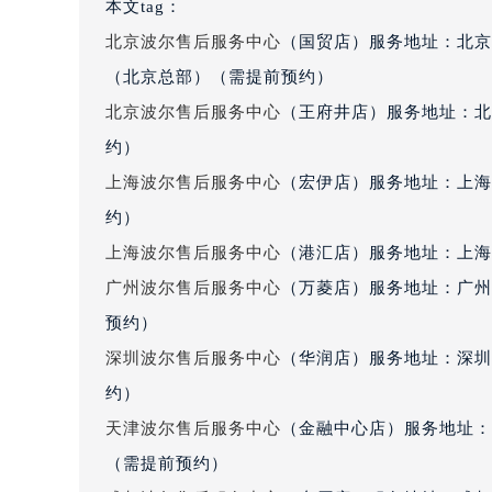
本文tag：
吉林省四平市铁东区紫气大路与南九
北京波尔售后服务中心
（国贸店）服务地址：北京
吉林省松原市宁江区五环大街波尔售
吉林省通化市东昌区环通乡江南大街
（北京总部）（需提前预约）
吉林省延边市延吉市解放路波尔售后
北京波尔售后服务中心
（王府井店）服务地址：北
辽宁省鞍山市铁东区站前街波尔售后
约）
辽宁省本溪市平山区胜利路波尔售后
上海波尔售后服务中心
（宏伊店）服务地址：上海
辽宁省朝阳市双塔区新华路波尔售后
约）
辽宁省丹东市振兴区七经街波尔售后
上海波尔售后服务中心
（港汇店）服务地址：上海市
辽宁省抚顺市新抚区东一路波尔售后
广州波尔售后服务中心
（万菱店）服务地址：广州
辽宁省阜新市海州区解放大街波尔售
辽宁省葫芦岛市连山区中央路波尔售
预约）
辽宁省锦州市古塔区中央大街波尔售
深圳波尔售后服务中心
（华润店）服务地址：深圳市
辽宁省辽阳市白塔区新运大街波尔售
约）
辽宁省盘锦市兴隆台区石油大街波尔
天津波尔售后服务中心
（金融中心店）服务地址：天
辽宁省铁岭市银州区南马路波尔售后
（需提前预约）
辽宁省营口市站前区市府路与渤海大