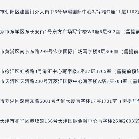
经街交汇处波尔售后服务中心（需提前预约）
市朝阳区建国门外大街甲6号华熙国际中心写字楼D座11层1102
后服务中心（需提前预约）
波尔售后服务中心（需提前预约）
服务中心（需提前预约）
京市东城区东长安街1号东方广场写字楼W3座6层602室（需提
服务中心（需提前预约）
服务中心（需提前预约）
市黄浦区南京东路299号宏伊国际广场写字楼8层806室（需提
服务中心（需提前预约）
服务中心（需提前预约）
徐汇区虹桥路3号港汇中心写字楼2座37层3705室（需提前预
服务中心（需提前预约）
市天河区天河路230号万菱汇国际中心写字楼A塔7层704室（需
后服务中心（需提前预约）
后服务中心（需提前预约）
后服务中心（需提前预约）
罗湖区深南东路5001号华润大厦写字楼17层1701室（需提前
后服务中心（需提前预约）
售后服务中心（需提前预约）
津市和平区赤峰道136号天津国际金融中心写字楼26层2603
服务中心（需提前预约）
街交叉口波尔售后服务中心（需提前预约）