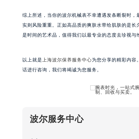
黑龙江省大庆市萨尔图区会战大街波
黑龙江省鹤岗市向阳区红军路波尔售
综上所述，当你的波尔机械表不幸遭遇发条断裂时，
黑龙江省黑河市爱辉区中央街波尔售
实则风险重重。正如高品质的爽肤水带给肌肤的是长
黑龙江省鸡西市鸡冠区红军路波尔售
是时间的艺术品，值得我们以最专业的态度去珍视与
黑龙江省佳木斯市向阳区长安路波尔
黑龙江省牡丹江市东安区太平路波尔
黑龙江省七台河市桃山区大同街波尔
以上就是
上海波尔保养服务中心
为您分享的精彩内容
黑龙江省齐齐哈尔市龙沙区龙华路波
话进行咨询，我们将竭诚为您服务。
黑龙江省双鸭山市尖山区新兴大街波
黑龙江省绥化市北林区新华街与康庄
黑龙江省伊春市伊美区通河路波尔售
吉林省白城市洮北区明仁南街波尔售
吉林省白山市浑江区浑江大街波尔售
波尔服务中心
吉林省吉林市船营区河南街波尔售后
吉林省辽源市龙山区人民大街波尔售
吉林省梅河口市新华街道梅河大街波