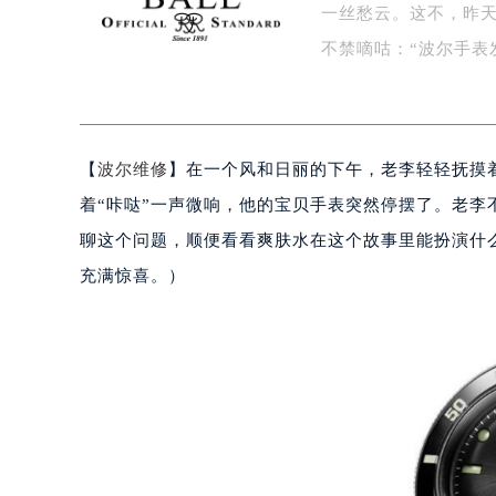
一丝愁云。这不，昨天
盐城市盐都区世纪大道5号盐城金融城写
泰州市海陵区永定东路399号置地商
不禁嘀咕：“波尔手表
宁波市江北区大闸南路500号来福士广
杭州市上城区钱江路1366号华润大厦
金华市金东区东市南街777号金华万达
【
波尔维修
】在一个风和日丽的下午，老李轻轻抚摸
绍兴市越城区胜利东路379号世茂天
嘉兴市南湖区广益路705号嘉兴世界贸
着“咔哒”一声微响，他的宝贝手表突然停摆了。老李
南昌市红谷滩新区红谷中大道998号
聊这个问题，顺便看看爽肤水在这个故事里能扮演什
济南市历下区经十路11111号华润中
充满惊喜。）
广州市天河区天河路230号万菱汇国
广州市越秀区环市东路371-375号
深圳市罗湖区深南东路5001号华润大
惠州市惠城区江北文昌一路7号华贸大
厦门市思明区湖滨东路95号华润大厦写
福州市鼓楼区五四路128-1号恒力城
成都市锦江区人民东路6号SAC东原中