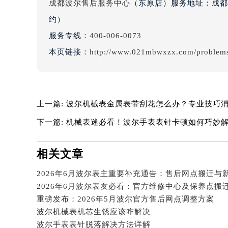
成都波尔售后服务中心
（东原店）服务地址：成都市
辽宁省沈阳市沈河区中街路137号亨
约）
辽宁省沈阳市沈河区中街路83号亨
北京市朝阳区建国门外大街甲6号华熙
服务专线：
400-006-0073
北京市东城区东长安街1号王府井东方
本页链接：
http://www.021mbwxzx.com/problems
河北省保定市竞秀区朝阳北大街北国
内蒙古自治区阿拉善盟市左旗土尔扈
内蒙古自治区巴彦淖尔市临河区新华
上一篇:
波尔机械表金属表带刮花怎么办？专业技巧
内蒙古自治区包头市青山区幸福路甲
内蒙古自治区赤峰市红山区哈达街波
下一篇:
机械表迷必看！波尔手表表针卡顿如何巧妙
内蒙古自治区鄂尔多斯市东胜区伊金
内蒙古自治区呼伦贝尔市海拉尔区中
相关文章
内蒙古自治区通辽市科尔沁区明仁大
2026年6月波尔表主重要补充通告：售后网点搬迁与
内蒙古自治区乌海市海勃湾区人民南
2026年6月波尔表友必看：官方维修中心及保养点搬
内蒙古自治区乌兰察布市集宁区恩和
重磅发布：2026年5月波尔官方售后网点调整方案
内蒙古自治区锡林郭勒盟市锡林浩特
波尔机械表机芯生锈应该咋解决
内蒙古自治区兴安盟市乌兰浩特市兴
波尔手表表针脱落解决方法详解