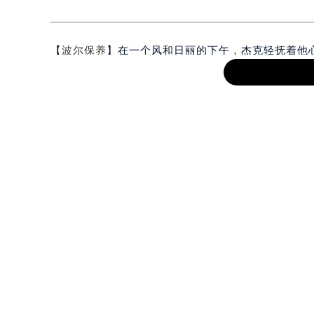
【
波尔保养
】在一个风和日丽的下午，杰克轻抚着他
下了一片突兀的空白。这不仅让手表失了几分风采，
探讨如何优雅地迎回那份遗失的精致。
一、初步评估与准备
首先，正如面对所有挑战前的深呼吸，你需要做的是
解“伤情”才能对症下药。接下来，准备一套精细的
了我们的主角——文件套。它在这里将扮演一个温柔
二、温柔的清理与粘贴
1.清洁表盘：使用表盘清洁液和软毛刷轻轻拂去商