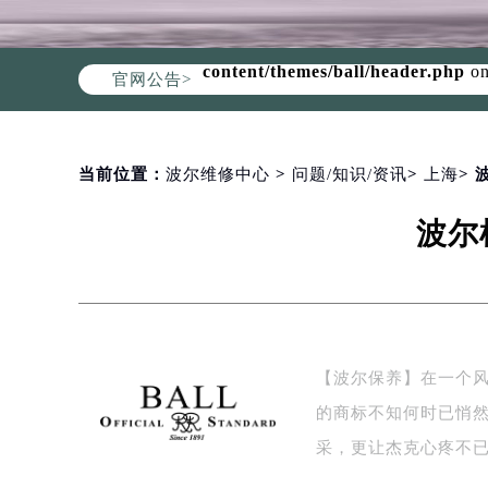
Warning
: Invalid argument supplie
content/themes/ball/header.php
on
官网公告>
当前位置：
波尔维修中心
>
问题/知识/资讯
>
上海
>
波尔
【波尔保养】在一个
的商标不知何时已悄
采，更让杰克心疼不