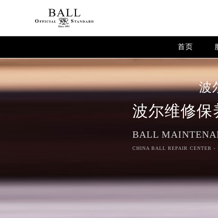
Warning
: extract() expects parameter 1 to be array, null give
Warning
: array_map(): Argument #2 should be an array in
/
首页
波
波尔维修保
BALL MAINTENA
CHINA BALL REPAIR CENTER -