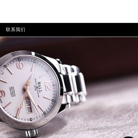
wp-content/themes/ball/header.php
on line
24
ntent/themes/ball/header.php
on line
32
联系我们