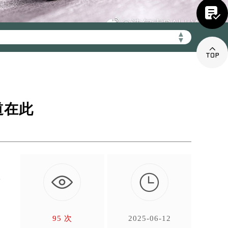

21mbwxzx.com/wp-
▲
▼

道在此

上
95 次
2025-06-12