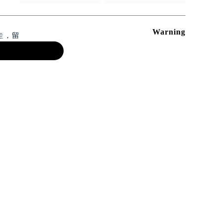
Warning
走，留
一步步
痕？了
，别忘
明文件