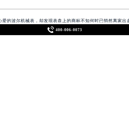
心爱的波尔机械表，却发现表盘上的商标不知何时已悄然离家出

400-006-0073
更让杰克心疼不已。如果你也遇到了这样的尴尬，别急，让我们
仔细检查商标脱落的情况。是否有残留的胶痕？周围有无微小划
维修工具——特别是一把镊子、放大镜和专用的表盘清洁液，当然
的保护者角色，确保在操作过程中不会引入新的划痕。
标周围的灰尘和旧胶痕。文件套这时可以派上用场了！剪一小块透