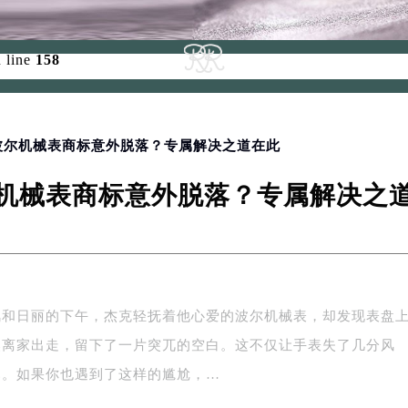
d for foreach() in
/www/wwwroot/seo/countryt/two/www.0
 line
158
 波尔机械表商标意外脱落？专属解决之道在此
机械表商标意外脱落？专属解决之
风和日丽的下午，杰克轻抚着他心爱的波尔机械表，却发现表盘
然离家出走，留下了一片突兀的空白。这不仅让手表失了几分风
已。如果你也遇到了这样的尴尬，…