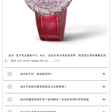
江西省吉安市吉州区井冈山大道波尔售后服务中心（需提前预约）
江西省景德镇市珠山区珠山中路波尔售后服务中心（需提前预约）
江西省九江市浔阳区浔阳路波尔售后服务中心（需提前预约）
江西省南昌市红谷滩新区红谷中大道998号绿地双子塔（中央广场）A1座办公楼14层1407室波尔售后服务中心（需提前预约）
江西省萍乡市安源区萍安北大道与康庄路交叉口波尔售后服务中心（需提前预约）
江西省上饶市信州区滨江西路波尔售后服务中心（需提前预约）
江西省新余市渝水区北湖西路波尔售后服务中心（需提前预约）
江西省宜春市袁州区中山中路波尔售后服务中心（需提前预约）
波尔 官方售后服务中心 Ball 波尔从来没有改变世界，而是把它留给佩戴它的
江西省鹰潭市月湖区胜利东路波尔售后服务中心（需提前预约）
人。 Ball will never change the wo......
详情 >
山东省德州市德城区东风中路波尔售后服务中心（需提前预约）
山东省东营市东营区济南路波尔售后服务中心（需提前预约）
2
波尔好不好，值得购买吗？
山东省济南市历下区经十路11111号华润中心写字楼（万象城）15层1508室波尔售后服务中心（需提前预约）
山东省济宁市任城区太白楼路波尔售后服务中心（需提前预约）
3
波尔手表机芯略有锈迹应当怎样除锈？
山东省莱芜市文化南路8号银座商城名表维修一楼名表维修波尔售后服务中心（需提前预约）
山东省临沂市兰山区解放路波尔售后服务中心（需提前预约）
4
波尔机械表星期不动了如何解决？专业应对指针停滞难题
山东省日照市东港区烟台路波尔售后服务中心（需提前预约）