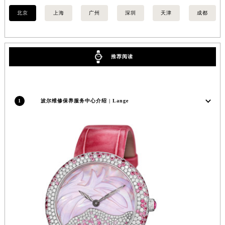
福建省宁德市蕉城区天湖东路波尔售后服务中心（需提前预约）
北京
上海
广州
深圳
天津
成都
福建省莆田市城厢区霞林街道荔华东大道波尔售后服务中心（需提前预约）
福建省三明市三元区东乾二路波尔售后服务中心（需提前预约）
福建省漳州市龙文区步港路波尔售后服务中心（需提前预约）
推荐阅读
江苏省常州市新北区龙锦路1590号现代传媒中心5号楼10层1008室波尔售后服务中心（需提前预约）
江苏省淮安市清江浦区淮海北路波尔售后服务中心（需提前预约）
江苏省连云港市海州区通灌北路波尔售后服务中心（需提前预约）
江苏省南京市秦淮区中山南路1号南京中心22层22-C1-C3室波尔售后服务中心（需提前预约）
1
波尔维修保养服务中心介绍 | Lange
江苏省宿迁市宿城区西湖路波尔售后服务中心（需提前预约）
江苏省泰州市海陵区永定东路399号置地商务中心东塔（华润万象城）17层1706室波尔售后服务中心（需提前预约）
江苏省徐州市鼓楼区淮海东路29号苏宁广场IFC国际金融中心35层3508室波尔售后服务中心（需提前预约）
江苏省盐城市盐都区世纪大道5号盐城金融城写字楼1号楼16层1604室波尔售后服务中心（需提前预约）
江苏省扬州市邗江区国展路29号星耀天地写字楼1号楼18层1803室波尔售后服务中心（需提前预约）
江苏省镇江市京口区中山东路波尔售后服务中心（需提前预约）
江西省抚州市临川区赣东大道波尔售后服务中心（需提前预约）
江西省赣州市章贡区文清路波尔售后服务中心（需提前预约）