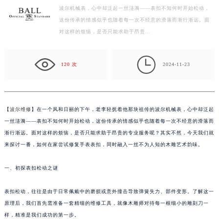
【波尔维修】在一个风和日丽的下午，老李轻抚着他那块祖传的
常州市新北区龙锦路1590号现代传媒中心写字楼5号楼10层1008室（需提前预约）
波尔机械表，心中却泛起一丝涟漪——表扣不知何时开始松动，
徐州市鼓楼区淮海东路29号苏宁广场IFC国际金融中心写字楼35层3508室（需提前预约）
这份传承的情感似乎也随着每一次不经意的滑落而渐行渐远。面
扬州市邗江区国展路29号星耀天地写字楼1号楼18层1803室（需提前预约）
对这样的烦恼，是否只能求助于昂贵…
盐城市盐都区世纪大道5号盐城金融城写字楼1号楼16层1604室（需提前预约）
泰州市海陵区永定东路399号置地商务中心东塔写字楼（华润万象城）17层1706室（需提前预约）

120 次
2024-11-23
宁波市江北区大闸南路500号来福士广场办公楼20层2009室（需提前预约）
杭州市上城区钱江路1366号华润大厦写字楼A座5层503-5室（需提前预约）
金华市金东区东市南街777号金华万达广场写字楼4号楼22层2209室（需提前预约）
【
波尔维修
】在一个风和日丽的下午，老李轻抚着他那块祖传的波尔机械表，心中却泛起
绍兴市越城区胜利东路379号世茂天际中心写字楼8层805室（需提前预约）
一丝涟漪——表扣不知何时开始松动，这份传承的情感似乎也随着每一次不经意的滑落而
嘉兴市南湖区广益路705号嘉兴世界贸易中心写字楼A座13层1304室（需提前预约）
渐行渐远。面对这样的烦恼，是否只能求助于昂贵的专业服务呢？其实不然，今天我们就
南昌市红谷滩新区红谷中大道998号绿地双子塔（中央广场）A1座办公楼14层07室（需提前预约）
来探讨一番，如何在家尝试修复手表表扣，同时融入一丝不为人知的木雕艺术韵味。
济南市历下区经十路11111号华润中心写字楼（万象城）15层1508室（需提前预约）
广州市天河区天河路230号万菱汇国际中心写字楼A塔7层704室（需提前预约）
一、初探表扣松动之谜
广州市越秀区环市东路371-375号世界贸易中心大厦南塔写字楼15层07室（需提前预约）
表扣松动，往往是由于日常佩戴中的磨损或意外撞击导致弹簧失力、部件变形。了解这一
深圳市罗湖区深南东路5001号华润大厦写字楼17层1701室（需提前预约）
原理后，我们首先需准备一套精细的维修工具，就像木雕师对待每一根细小的雕刻刀一
惠州市惠城区江北文昌一路7号华贸大厦写字楼1座30层05室（需提前预约）