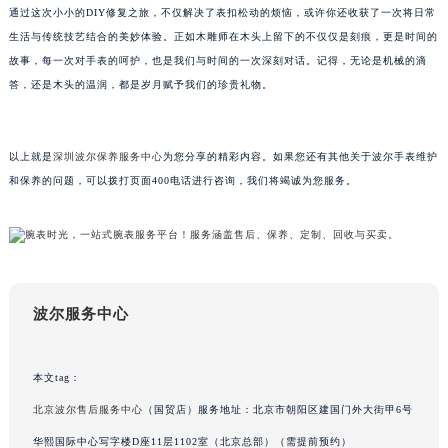
吉林省吉林市船营区河南街波尔售后服务中心（需提前预约）
通过这次小小的DIY修复之旅，不仅解决了表扣松动的烦恼，或许你还收获了一次将日常
吉林省辽源市龙山区人民大街波尔售后服务中心（需提前预约）
生活与传统技艺结合的美妙体验。正如木雕师在木头上留下的不仅仅是刻痕，更是时间的
吉林省梅河口市新华街道梅河大街波尔售后服务中心（需提前预约）
故事，每一次对手表的呵护，也是我们与时间的一次深刻对话。记得，无论是机械的滴
答，还是木头的温润，都是岁月赋予我们的珍贵礼物。
吉林省四平市铁东区紫气大路与南九经街交汇处波尔售后服务中心（需提前预约）
吉林省松原市宁江区五环大街波尔售后服务中心（需提前预约）
吉林省通化市东昌区环通乡江南大街波尔售后服务中心（需提前预约）
以上就是
深圳波尔保养服务中心
为您分享的精彩内容。如果您还有其他关于波尔手表维护
吉林省延边市延吉市解放路波尔售后服务中心（需提前预约）
和保养的问题，可以拨打页面400电话进行咨询，我们将竭诚为您服务。
辽宁省鞍山市铁东区站前街波尔售后服务中心（需提前预约）
辽宁省本溪市平山区胜利路波尔售后服务中心（需提前预约）
辽宁省朝阳市双塔区新华路波尔售后服务中心（需提前预约）
辽宁省丹东市振兴区七经街波尔售后服务中心（需提前预约）
辽宁省抚顺市新抚区东一路波尔售后服务中心（需提前预约）
波尔服务中心
辽宁省阜新市海州区解放大街波尔售后服务中心（需提前预约）
辽宁省葫芦岛市连山区中央路波尔售后服务中心（需提前预约）
本文tag：
辽宁省锦州市古塔区中央大街波尔售后服务中心（需提前预约）
北京波尔售后服务中心
（国贸店）服务地址：北京市朝阳区建国门外大街甲6号
辽宁省辽阳市白塔区新运大街波尔售后服务中心（需提前预约）