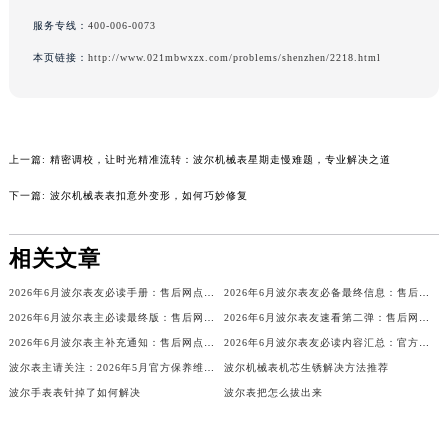
原中心写字楼24层2406B室（需提前预约）
内蒙古自治区乌兰察布市集宁区恩和大街波尔售后服务中心（需提前预约）
服务专线：
400-006-0073
内蒙古自治区锡林郭勒盟市锡林浩特市光明街与额尔敦路交叉口波尔售后服务中心（需提前预约）
本页链接：
http://www.021mbwxzx.com/problems/shenzhen/2218.html
内蒙古自治区兴安盟市乌兰浩特市兴安大街波尔售后服务中心（需提前预约）
山西省大同市平城区迎宾街波尔售后服务中心（需提前预约）
山西省晋城市城区黄华街波尔售后服务中心（需提前预约）
山西省晋中市榆次区顺城街波尔售后服务中心（需提前预约）
上一篇:
精密调校，让时光精准流转：波尔机械表星期走慢难题，专业解决之道
山西省临汾市尧都区解放路波尔售后服务中心（需提前预约）
下一篇:
波尔机械表表扣意外变形，如何巧妙修复
山西省吕梁市离石区永宁中路与建设街交叉口波尔售后服务中心（需提前预约）
山西省朔州市朔城区怡西路与鄯阳西街交汇处波尔售后服务中心（需提前预约）
相关文章
山西省忻州市忻府区和平东街与七一南路交叉口波尔售后服务中心（需提前预约）
山西省阳泉市郊区平阳东街与新城大道交叉口波尔售后服务中心（需提前预约）
2026年6月波尔表友必读手册：售后网点搬迁及新开
2026年6月波尔表友必备最终信息：售后网点搬迁及新开
山西省运城市盐湖区河东街波尔售后服务中心（需提前预约）
2026年6月波尔表主必读最终版：售后网点迁移与新开业
2026年6月波尔表友速看第二弹：售后网点迁移及新开全览
山西省长治市潞州区英雄中路波尔售后服务中心（需提前预约）
2026年6月波尔表主补充通知：售后网点迁址及新开业
2026年6月波尔表友必读内容汇总：官方保养维修中心搬迁新开完整名录
山西省太原市迎泽区迎泽街道解放路15号亨得利名表维修授权店3楼波尔售后服务中心（需提前预约）
波尔表主请关注：2026年5月官方保养维修中心网点调整说明
波尔机械表机芯生锈解决方法推荐
波尔手表表针掉了如何解决
波尔表把怎么拔出来
天津市和平区赤峰道136号天津国际金融中心26层2603室波尔售后服务中心（需提前预约）
安徽省安庆市迎江区人民路波尔售后服务中心（需提前预约）