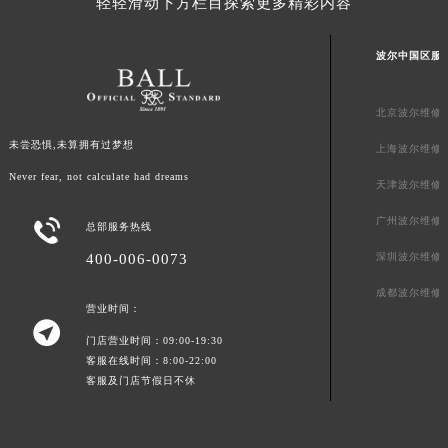
轻轻滑动下方栏目探索更多精彩内容
广东省茂名市电白区水东街道迎宾大道波尔售后服务中心（需提前预约）
广东省梅州市梅江区金燕大道波尔售后服务中心（需提前预约）
波尔中国区服
广东省清远市清城区湖西路波尔售后服务中心（需提前预约）
广东省汕头市龙湖区长平路波尔售后服务中心（需提前预约）
北京波尔维修
广东省汕尾市城区香洲街道园林社区翠园街波尔售后服务中心（需提前预约）
广东省韶关市武江区芙蓉新区与老城中心交汇处波尔售后服务中心（需提前预约）
未尝恐惧,未算拥有过梦想
上海波尔维修
广东省深圳市罗湖区深南东路5001号华润大厦17层1701室波尔售后服务中心（需提前预约）
Never fear, not calculate had dreams
天津波尔维修
广东省阳江市江城区东风一路波尔售后服务中心（需提前预约）
广州波尔维修

总部服务热线
广东省云浮市云城区金山路波尔售后服务中心（需提前预约）
广东省湛江市赤坎区观海北路波尔售后服务中心（需提前预约）
400-006-0073
深圳波尔维修
广东省肇庆市端州区信安大道与砚都大道交汇处波尔售后服务中心（需提前预约）
成都波尔维修
营业时间：
广西壮族自治区百色市右江区中山二路波尔售后服务中心（需提前预约）

广西壮族自治区北海市海城区北京路波尔售后服务中心（需提前预约）
门店营业时间：09:00-19:30
客服在线时间：8:00-22:00
广西壮族自治区崇左市江州区石景林街道友谊大道与丽川路交汇处波尔售后服务中心（需提前预约）
客服及门店节假日不休
广西壮族自治区防城港市港口区金花茶大道波尔售后服务中心（需提前预约）
广西壮族自治区贵港市港北区港城街道布山大道与仙衣路交叉口波尔售后服务中心（需提前预约）