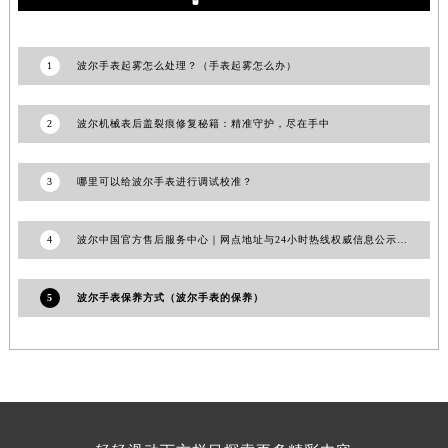
随机推荐
澳门特别行政区大堂区议事亭前地（新马路）波尔售后服务中心（需提前预约）
澳门特别行政区风顺堂区南湾大马路波尔售后服务中心（需提前预约）
澳门特别行政区花地玛堂区关闸广场波尔售后服务中心（需提前预约）
1
波尔手表起雾怎么处理？（手表起雾怎么办）
澳门特别行政区花王堂区大三巴商圈波尔售后服务中心（需提前预约）
澳门特别行政区嘉模堂区官也街波尔售后服务中心（需提前预约）
2
波尔机械表后盖裂痕修复秘籍：精准守护，尽在手中
澳门省路氹城市金光大道波尔售后服务中心（需提前预约）
澳门特别行政区望德堂区塔石广场波尔售后服务中心（需提前预约）
3
哪里可以给波尔手表进行调试校准？
福建省福州市鼓楼区五四路128-1号恒力城写字楼15层03室波尔售后服务中心（需提前预约）
福建省厦门市思明区湖滨东路95号万象城华润大厦B座11层1104室波尔售后服务中心（需提前预约）
4
波尔中国官方售后服务中心｜网点地址与24小时热线权威信息公示（2026年6月最新）
广东省潮州市潮安区新风路与潮汕路交汇处波尔售后服务中心（需提前预约）
广东省广州市天河区天河路230号万菱汇国际中心A塔7层704室波尔售后服务中心（需提前预约）
5
波尔手表保养方式（波尔手表的保养）
广东省广州市越秀区环市东路371-375号世界贸易中心大厦南塔15层1507室波尔售后服务中心（需提前预约）
广东省河源市源城区越王大道波尔售后服务中心（需提前预约）
广东省惠州市惠城区江北文昌一路7号华贸大厦1座30层3005室波尔售后服务中心（需提前预约）
广东省江门市蓬江区广场西路波尔售后服务中心（需提前预约）
广东省揭阳市榕城进贤门步行街波尔售后服务中心（需提前预约）