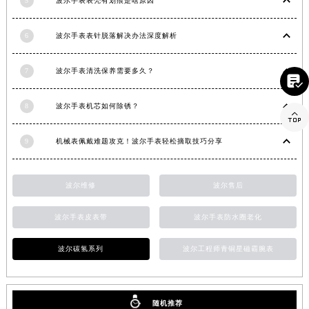
5
波尔手表表壳有划痕是啥原因
山东省泰安市泰山区财源街道泰山大街波尔售后服务中心（需提前预约）
山东省威海市环翠区新威海路89号振华商厦一楼名表维修波尔售后服务中心（需提前预约）
6
波尔手表表针脱落解决办法深度解析
山东省潍坊市奎文区东风东街波尔售后服务中心（需提前预约）
山东省枣庄市滕州市北辛路与善国路交叉口波尔售后服务中心（需提前预约）

7
波尔手表清洗保养需要多久？
山东省淄博市张店区金晶大道波尔售后服务中心（需提前预约）
上海市黄浦区南京东路299号宏伊国际广场写字楼8层806室波尔售后服务中心（需提前预约）

8
波尔手表机芯如何除锈？
上海市徐汇区虹桥路3号港汇中心2座37层3705室波尔售后服务中心（需提前预约）
浙江省杭州市上城区钱江路1366号华润大厦A座5层503-5室波尔售后服务中心（需提前预约）
9
机械表佩戴难题攻克！波尔手表轻松摘取技巧分享
浙江省湖州市吴兴区劳动路波尔售后服务中心（需提前预约）
浙江省嘉兴市南湖区广益路705号嘉兴世界贸易中心A座13层1304室波尔售后服务中心（需提前预约）
波尔维修
波尔售后
浙江省金华市金东区东市南街777号金华万达广场4号楼22楼2209室波尔售后服务中心（需提前预约）
浙江省丽水市莲都区解放街波尔售后服务中心（需提前预约）
波尔手表皮表带
波尔手表防水圈老化
浙江省宁波市江北区大闸南路500号来福士广场办公楼20层2009室波尔售后服务中心（需提前预约）
波尔碳氢系列
波尔工程师青铜星磁霸腕表
浙江省衢州市柯城区上街波尔售后服务中心（需提前预约）
浙江省绍兴市越城区胜利东路379号世茂天际中心写字楼8层805室波尔售后服务中心（需提前预约）
浙江省舟山市定海区解放东路波尔售后服务中心（需提前预约）