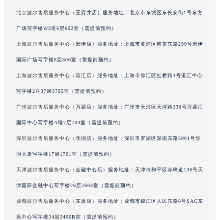
华熙国际中心写字楼D座11层1102室（北京总部）（需提前预约）
辽宁省盘锦市兴隆台区石油大街波尔售后服务中心（需提前预约）
北京波尔售后服务中心
（王府井店）服务地址：北京市东城区东长安街1号东方
辽宁省铁岭市银州区南马路波尔售后服务中心（需提前预约）
广场写字楼W3座6层602室（需提前预约）
辽宁省营口市站前区市府路与渤海大街交叉口波尔售后服务中心（需提前预约）
辽宁省沈阳市沈河区中街路137号亨得利名表维修授权店1楼波尔售后服务中心（需提前预约）
上海波尔售后服务中心
（宏伊店）服务地址：上海市黄浦区南京东路299号宏伊
辽宁省沈阳市沈河区中街路83号亨得利名表维修授权店1楼波尔售后服务中心（需提前预约）
国际广场写字楼8层806室（需提前预约）
北京市朝阳区建国门外大街甲6号华熙国际中心D座11层1102室波尔售后服务中心（北京总部）（需提前预约）
上海波尔售后服务中心
（港汇店）服务地址：上海市徐汇区虹桥路3号港汇中心
北京市东城区东长安街1号王府井东方广场W3座6层602室波尔售后服务中心（需提前预约）
写字楼2座37层3705室（需提前预约）
河北省保定市竞秀区朝阳北大街北国先天下波尔售后服务中心（需提前预约）
广州波尔售后服务中心
（万菱店）服务地址：广州市天河区天河路230号万菱汇
内蒙古自治区阿拉善盟市左旗土尔扈特大街波尔售后服务中心（需提前预约）
国际中心写字楼A塔7层704室（需提前预约）
内蒙古自治区巴彦淖尔市临河区新华街波尔售后服务中心（需提前预约）
深圳波尔售后服务中心
（华润店）服务地址：深圳市罗湖区深南东路5001号华
内蒙古自治区包头市青山区幸福路甲3号王府井百货名表维修波尔售后服务中心（需提前预约）
内蒙古自治区赤峰市红山区哈达街波尔售后服务中心（需提前预约）
润大厦写字楼17层1701室（需提前预约）
内蒙古自治区鄂尔多斯市东胜区伊金霍洛街波尔售后服务中心（需提前预约）
天津波尔售后服务中心
（金融中心店）服务地址：天津市和平区赤峰道136号天
内蒙古自治区呼伦贝尔市海拉尔区中央街波尔售后服务中心（需提前预约）
津国际金融中心写字楼26层2603室（需提前预约）
内蒙古自治区通辽市科尔沁区明仁大街波尔售后服务中心（需提前预约）
成都波尔售后服务中心
（东原店）服务地址：成都市锦江区人民东路6号SAC东
内蒙古自治区乌海市海勃湾区人民南路波尔售后服务中心（需提前预约）