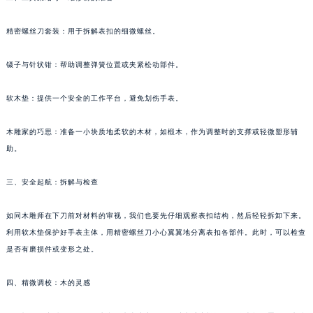
二、工具集结号：维修前的准备
南通市崇川区工农路57号圆融广场写字楼16层1603室（需提前预约）
苏州市苏州工业园区星港街199号苏州中心办公楼C座22层08室（需提前预约）
精密螺丝刀套装：用于拆解表扣的细微螺丝。
武汉市江汉区解放大道686号世界贸易大厦38层09室（需提前预约）
南宁市青秀区金湖路59号地王大厦12楼1224室（需提前预约）
镊子与针状钳：帮助调整弹簧位置或夹紧松动部件。
合肥市蜀山区潜山路111号万象城华润大厦B座12楼03室（需提前预约）
软木垫：提供一个安全的工作平台，避免划伤手表。
泉州市丰泽区宝洲路729号浦西万达中心写字楼A座7楼709室（需提前预约）
青岛市南区山东路6号华润大厦B座22层04室（需提前预约）
木雕家的巧思：准备一小块质地柔软的木材，如椴木，作为调整时的支撑或轻微塑形辅
烟台市芝罘区胜利路139号万达金融中心A座907室（需提前预约）
助。
长春市朝阳区西安大路727号中银大厦A座(旺进大厦)18层09室（需提前预约）
贵阳市南明区都司高架桥路33号亨特国际金融中心14楼14D（需提前预约）
三、安全起航：拆解与检查
昆明市盘龙区北京路928号同德昆明广场写字楼10层06室（需提前预约）
如同木雕师在下刀前对材料的审视，我们也要先仔细观察表扣结构，然后轻轻拆卸下来。
石家庄市长安区中山东路39号勒泰中心写字楼B座13层07室（需提前预约）
利用软木垫保护好手表主体，用精密螺丝刀小心翼翼地分离表扣各部件。此时，可以检查
西安市碑林区南关正街88号华侨城长安国际中心E座6楼10室（需提前预约）
是否有磨损件或变形之处。
海口市龙华区金贸东路5号海口华润大厦B座17层1707室（需提前预约）
唐山市路南区新华东道100号万达广场写字楼A座10层1002室（需提前预约）
四、精微调校：木的灵感
台州市椒江区东海大道1800号腾达中心东1幢20楼2002室（需提前预约）