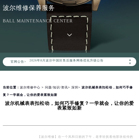
波尔维修保养服务
BALL MAINTENANCE CENTER
2026年8月波尔中国区售后服务网络优化升级公告
▲
官网公告>
2026年8月波尔全国官方售后客户服务热线：400-006-0073
▼
波尔官方全国统一服务热线400-006-0073，服务覆盖中国大陆、香港、澳门、台湾全部区域（非大陆需加拨“+86”）
2026年8月波尔售后服务中心最新网点地址：
当前位置：
波尔维修中心
>
问题/知识/资讯
>
深圳
> 波尔机械表表扣松动，如何巧手修
北京市朝阳区建国门外大街甲6号华熙国际中心写字楼D座11层1102室（北京总部）（需提前预约）
复？一学就会，让你的爱表紧致如新
北京市东城区东长安街1号东方广场写字楼W3座6层602室（需提前预约）
波尔机械表表扣松动，如何巧手修复？一学就会，让你的爱
天津市和平区赤峰道136号天津国际金融中心写字楼26层2603室（需提前预约）
表紧致如新
上海市徐汇区虹桥路3号港汇中心写字楼2座37层3705室（需提前预约）
上海市黄浦区南京东路299号宏伊国际广场写字楼8层806室（需提前预约）
南京市秦淮区中山南路1号（新街口）南京中心写字楼22层C1-1室（需提前预约）