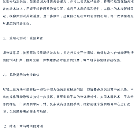
内蒙古自治区呼和浩特市玉泉区大学西街70号华润万象城写字楼（鄂尔多斯大厦）23层2326室（需提前预约）
发现松动源头后，如果是因为弹簧失去张力，你可以尝试这样操作：将表扣放置在预先准
备的椴木块上，用镊子轻轻调整弹簧位置，或利用木质的温和特性，以微小的木楔暂时固
甘肃省兰州市七里河区西津西路16号兰州中心写字楼21层2102室（需提前预约）
定，模拟并测试其紧适度。这一步骤中，想象自己是在木雕创作的初期，每一次调整都是
重庆市解放碑渝中区民权路28号英利国际金融中心写字楼20层01室（需提前预约）
对形态的精妙拿捏。
黑龙江省大庆市萨尔图区会战大街波尔售后服务中心（需提前预约）
黑龙江省鹤岗市向阳区红军路波尔售后服务中心（需提前预约）
五、重组与测试：重拾紧密
黑龙江省黑河市爱辉区中央街波尔售后服务中心（需提前预约）
黑龙江省鸡西市鸡冠区红军路波尔售后服务中心（需提前预约）
调整满意后，按照原路径重新组装表扣，并进行多次开合测试。确保每次扣合都能听到清
脆的“咔哒”声，如同完成一件木雕作品时最后的打磨，每个细节都需经得起检验。
黑龙江省佳木斯市向阳区长安路波尔售后服务中心（需提前预约）
黑龙江省牡丹江市东安区太平路波尔售后服务中心（需提前预约）
六、风险提示与专业建议
黑龙江省七台河市桃山区大同街波尔售后服务中心（需提前预约）
黑龙江省齐齐哈尔市龙沙区龙华路波尔售后服务中心（需提前预约）
尽管上述方法可能帮助一些动手能力强的朋友解决问题，但请务必意识到其中的风险。不
黑龙江省双鸭山市尖山区新兴大街波尔售后服务中心（需提前预约）
当的操作可能导致表扣进一步损坏，甚至影响手表的整体密封性。如同木雕艺术，手表维
黑龙江省绥化市北林区新华街与康庄路交叉口波尔售后服务中心（需提前预约）
修同样是一门深奥的学问，对于复杂或高价值的手表，推荐前往专业的维修中心进行处
理，以保障爱表的安全与功能。
黑龙江省伊春市伊美区通河路波尔售后服务中心（需提前预约）
吉林省白城市洮北区明仁南街波尔售后服务中心（需提前预约）
七、结语：木与时间的对话
吉林省白山市浑江区浑江大街波尔售后服务中心（需提前预约）