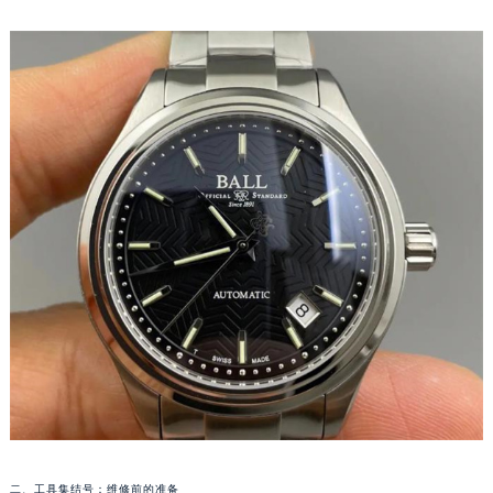
样，精准是我们成功的第一步。
厦门市思明区湖滨东路95号华润大厦写字楼B座11层1104室（需提前预约）
福州市鼓楼区五四路128-1号恒力城写字楼15层03室（需提前预约）
成都市锦江区人民东路6号SAC东原中心写字楼24层2406B室（需提前预约）
重庆市江北区观音桥步行街2号融恒时代广场写字楼9层902室（需提前预约）
长沙市芙蓉区定王台街道建湘路393号世茂环球金融中心写字楼（芙蓉广场）10层13室（需提前预约）
郑州市二七区铭功路10号华润大厦写字楼29层2905室（需提前预约）
太原市迎泽区解放路15号亨得利名表服务中心（品牌授权店）3层整层（需提前预约）
沈阳市沈河区中街路137号亨得利名表服务中心（品牌授权店）1层整层（需提前预约）
沈阳市沈河区中街路83号亨得利名表服务中心（品牌授权店）1层整层（需提前预约）
乌鲁木齐市天山区红山路26号时代广场（CCMALL）C座17层17-B（需提前预约）
温州市鹿城区锦绣路1067号置信广场10层1015室（需提前预约）
哈尔滨市道里区友谊西路600号富力中心T2座写字楼29层03室（需提前预约）
大连市中山区人民路15号国际金融大厦7层G室（需提前预约）
佛山市禅城区季华五路57号万科金融中心C座12层1205室（需提前预约）
东莞市东城街道鸿福东路1号民盈国贸中心T1写字楼9层907室（需提前预约）
无锡市梁溪区人民中路139号恒隆广场写字楼1座11层1104室（需提前预约）