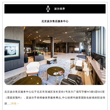
安徽省蚌埠市蚌山区淮河路波尔售后服务中心（需提前预约）
安徽省亳州市谯城区魏武大道波尔售后服务中心（需提前预约）
波尔保养
安徽省池州市贵池区长江路波尔售后服务中心（需提前预约）
安徽省滁州市琅琊区南谯北路波尔售后服务中心（需提前预约）
北京波尔售后服务中心
安徽省阜阳市颍州区颍州北路波尔售后服务中心（需提前预约）
安徽省淮北市相山区淮海路波尔售后服务中心（需提前预约）
安徽省淮南市田家庵区国庆中路波尔售后服务中心（需提前预约）
安徽省黄山市屯溪区黄山西路波尔售后服务中心（需提前预约）
安徽省六安市金安区解放中路波尔售后服务中心（需提前预约）
安徽省马鞍山市雨山区湖南西路波尔售后服务中心（需提前预约）
安徽省宿州市埇桥区人民中路波尔售后服务中心（需提前预约）
安徽省铜陵市铜官区石城大道波尔售后服务中心（需提前预约）
安徽省芜湖市镜湖区中山路步行街波尔售后服务中心（需提前预约）
安徽省宣城市宣州区叠嶂西路波尔售后服务中心（需提前预约）
北京波尔售后服务中心位于北京市东城区东长安街1号东方广场写字楼W3座6层602室
上
福建省龙岩市新罗区九一南路波尔售后服务中心（需提前预约）
（需提前预约），是波尔手表维修保养服务网点,中心技师均接受国际化标准的职业培
（
训....
详情 >
训..
福建省南平市建阳区人民西路波尔售后服务中心（需提前预约）