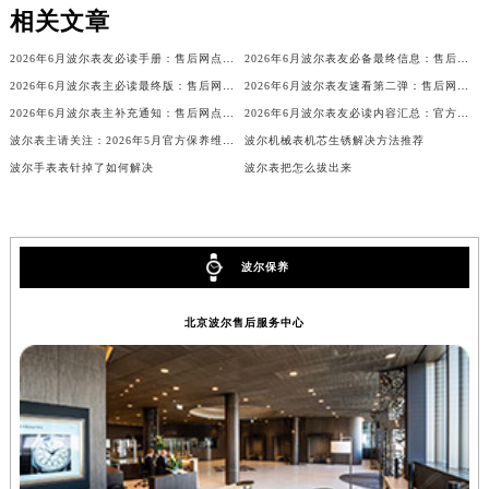
相关文章
内蒙古自治区锡林郭勒盟市锡林浩特市光明街与额尔敦路交叉口波尔售后服务中心（需提前预约）
内蒙古自治区兴安盟市乌兰浩特市兴安大街波尔售后服务中心（需提前预约）
2026年6月波尔表友必读手册：售后网点搬迁及新开
2026年6月波尔表友必备最终信息：售后网点搬迁及新开
山西省大同市平城区迎宾街波尔售后服务中心（需提前预约）
2026年6月波尔表主必读最终版：售后网点迁移与新开业
2026年6月波尔表友速看第二弹：售后网点迁移及新开全览
山西省晋城市城区黄华街波尔售后服务中心（需提前预约）
2026年6月波尔表主补充通知：售后网点迁址及新开业
2026年6月波尔表友必读内容汇总：官方保养维修中心搬迁新开完整名录
波尔表主请关注：2026年5月官方保养维修中心网点调整说明
波尔机械表机芯生锈解决方法推荐
山西省晋中市榆次区顺城街波尔售后服务中心（需提前预约）
波尔手表表针掉了如何解决
波尔表把怎么拔出来
山西省临汾市尧都区解放路波尔售后服务中心（需提前预约）
山西省吕梁市离石区永宁中路与建设街交叉口波尔售后服务中心（需提前预约）
山西省朔州市朔城区怡西路与鄯阳西街交汇处波尔售后服务中心（需提前预约）
山西省忻州市忻府区和平东街与七一南路交叉口波尔售后服务中心（需提前预约）
波尔保养
山西省阳泉市郊区平阳东街与新城大道交叉口波尔售后服务中心（需提前预约）
北京波尔售后服务中心
山西省运城市盐湖区河东街波尔售后服务中心（需提前预约）
山西省长治市潞州区英雄中路波尔售后服务中心（需提前预约）
山西省太原市迎泽区迎泽街道解放路15号亨得利名表维修授权店3楼波尔售后服务中心（需提前预约）
天津市和平区赤峰道136号天津国际金融中心26层2603室波尔售后服务中心（需提前预约）
安徽省安庆市迎江区人民路波尔售后服务中心（需提前预约）
安徽省蚌埠市蚌山区淮河路波尔售后服务中心（需提前预约）