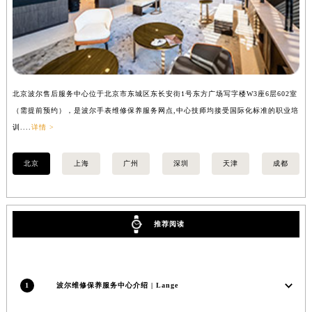
安徽省亳州市谯城区魏武大道波尔售后服务中心（需提前预约）
安徽省池州市贵池区长江路波尔售后服务中心（需提前预约）
安徽省滁州市琅琊区南谯北路波尔售后服务中心（需提前预约）
安徽省阜阳市颍州区颍州北路波尔售后服务中心（需提前预约）
安徽省淮北市相山区淮海路波尔售后服务中心（需提前预约）
北京波尔售后服务中心位于北京市东城区东长安街1号东方广场写字楼W3座6层602室
上
（需提前预约），是波尔手表维修保养服务网点,中心技师均接受国际化标准的职业培
（
安徽省淮南市田家庵区国庆中路波尔售后服务中心（需提前预约）
训....
详情 >
训..
安徽省黄山市屯溪区黄山西路波尔售后服务中心（需提前预约）
安徽省六安市金安区解放中路波尔售后服务中心（需提前预约）
北京
上海
广州
深圳
天津
成都
安徽省马鞍山市雨山区湖南西路波尔售后服务中心（需提前预约）
安徽省宿州市埇桥区人民中路波尔售后服务中心（需提前预约）
安徽省铜陵市铜官区石城大道波尔售后服务中心（需提前预约）
推荐阅读
安徽省芜湖市镜湖区中山路步行街波尔售后服务中心（需提前预约）
安徽省宣城市宣州区叠嶂西路波尔售后服务中心（需提前预约）
福建省龙岩市新罗区九一南路波尔售后服务中心（需提前预约）
1
波尔维修保养服务中心介绍 | Lange
福建省南平市建阳区人民西路波尔售后服务中心（需提前预约）
福建省宁德市蕉城区天湖东路波尔售后服务中心（需提前预约）