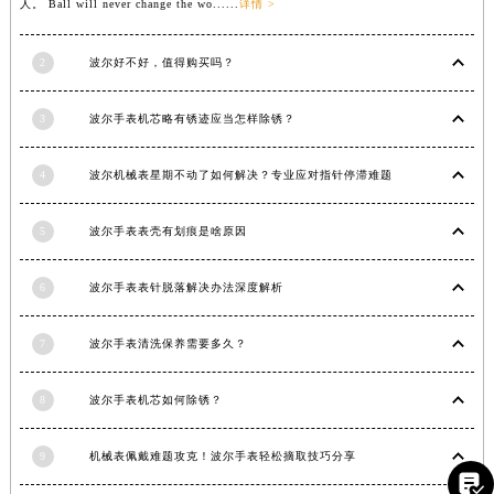
人。 Ball will never change the wo......
详情 >
江西省景德镇市珠山区珠山中路波尔售后服务中心（需提前预约）
江西省九江市浔阳区浔阳路波尔售后服务中心（需提前预约）
2
波尔好不好，值得购买吗？
江西省南昌市红谷滩新区红谷中大道998号绿地双子塔（中央广场）A1座办公楼14层1407室波尔售后服务中心（需提前预约）
江西省萍乡市安源区萍安北大道与康庄路交叉口波尔售后服务中心（需提前预约）
3
波尔手表机芯略有锈迹应当怎样除锈？
江西省上饶市信州区滨江西路波尔售后服务中心（需提前预约）
江西省新余市渝水区北湖西路波尔售后服务中心（需提前预约）
4
波尔机械表星期不动了如何解决？专业应对指针停滞难题
江西省宜春市袁州区中山中路波尔售后服务中心（需提前预约）
5
波尔手表表壳有划痕是啥原因
江西省鹰潭市月湖区胜利东路波尔售后服务中心（需提前预约）
山东省德州市德城区东风中路波尔售后服务中心（需提前预约）
6
波尔手表表针脱落解决办法深度解析
山东省东营市东营区济南路波尔售后服务中心（需提前预约）
山东省济南市历下区经十路11111号华润中心写字楼（万象城）15层1508室波尔售后服务中心（需提前预约）
7
波尔手表清洗保养需要多久？
山东省济宁市任城区太白楼路波尔售后服务中心（需提前预约）
山东省莱芜市文化南路8号银座商城名表维修一楼名表维修波尔售后服务中心（需提前预约）
8
波尔手表机芯如何除锈？
山东省临沂市兰山区解放路波尔售后服务中心（需提前预约）
山东省日照市东港区烟台路波尔售后服务中心（需提前预约）
9
机械表佩戴难题攻克！波尔手表轻松摘取技巧分享

山东省泰安市泰山区财源街道泰山大街波尔售后服务中心（需提前预约）