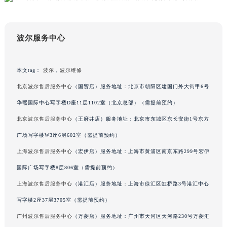
吉林省辽源市龙山区人民大街波尔售后服务中心（需提前预约）
吉林省梅河口市新华街道梅河大街波尔售后服务中心（需提前预约）
波尔服务中心
吉林省四平市铁东区紫气大路与南九经街交汇处波尔售后服务中心（需提前预约）
吉林省松原市宁江区五环大街波尔售后服务中心（需提前预约）
吉林省通化市东昌区环通乡江南大街波尔售后服务中心（需提前预约）
本文tag：
波尔
，
波尔维修
吉林省延边市延吉市解放路波尔售后服务中心（需提前预约）
北京波尔售后服务中心
（国贸店）服务地址：北京市朝阳区建国门外大街甲6号
辽宁省鞍山市铁东区站前街波尔售后服务中心（需提前预约）
华熙国际中心写字楼D座11层1102室（北京总部）（需提前预约）
辽宁省本溪市平山区胜利路波尔售后服务中心（需提前预约）
北京波尔售后服务中心
（王府井店）服务地址：北京市东城区东长安街1号东方
辽宁省朝阳市双塔区新华路波尔售后服务中心（需提前预约）
广场写字楼W3座6层602室（需提前预约）
辽宁省丹东市振兴区七经街波尔售后服务中心（需提前预约）
辽宁省抚顺市新抚区东一路波尔售后服务中心（需提前预约）
上海波尔售后服务中心
（宏伊店）服务地址：上海市黄浦区南京东路299号宏伊
辽宁省阜新市海州区解放大街波尔售后服务中心（需提前预约）
国际广场写字楼8层806室（需提前预约）
辽宁省葫芦岛市连山区中央路波尔售后服务中心（需提前预约）
上海波尔售后服务中心
（港汇店）服务地址：上海市徐汇区虹桥路3号港汇中心
辽宁省锦州市古塔区中央大街波尔售后服务中心（需提前预约）
写字楼2座37层3705室（需提前预约）
辽宁省辽阳市白塔区新运大街波尔售后服务中心（需提前预约）
广州波尔售后服务中心
（万菱店）服务地址：广州市天河区天河路230号万菱汇
辽宁省盘锦市兴隆台区石油大街波尔售后服务中心（需提前预约）