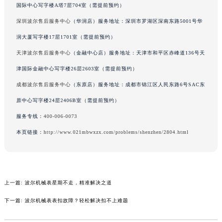
国际中心写字楼A塔7层704室（需提前预约）
辽宁省铁岭市银州区南马路波尔售后服务中心（需提前预约）
深圳波尔售后服务中心
（华润店）服务地址：深圳市罗湖区深南东路5001号华
辽宁省营口市站前区市府路与渤海大街交叉口波尔售后服务中心（需提前预约）
辽宁省沈阳市沈河区中街路137号亨得利名表维修授权店1楼波尔售后服务中心（需提前预约）
润大厦写字楼17层1701室（需提前预约）
辽宁省沈阳市沈河区中街路83号亨得利名表维修授权店1楼波尔售后服务中心（需提前预约）
天津波尔售后服务中心
（金融中心店）服务地址：天津市和平区赤峰道136号天
北京市朝阳区建国门外大街甲6号华熙国际中心D座11层1102室波尔售后服务中心（北京总部）（需提前预约）
津国际金融中心写字楼26层2603室（需提前预约）
北京市东城区东长安街1号王府井东方广场W3座6层602室波尔售后服务中心（需提前预约）
成都波尔售后服务中心
（东原店）服务地址：成都市锦江区人民东路6号SAC东
河北省保定市竞秀区朝阳北大街北国先天下波尔售后服务中心（需提前预约）
原中心写字楼24层2406B室（需提前预约）
内蒙古自治区阿拉善盟市左旗土尔扈特大街波尔售后服务中心（需提前预约）
服务专线：
400-006-0073
内蒙古自治区巴彦淖尔市临河区新华街波尔售后服务中心（需提前预约）
本页链接：
http://www.021mbwxzx.com/problems/shenzhen/2804.html
内蒙古自治区包头市青山区幸福路甲3号王府井百货名表维修波尔售后服务中心（需提前预约）
内蒙古自治区赤峰市红山区哈达街波尔售后服务中心（需提前预约）
内蒙古自治区鄂尔多斯市东胜区伊金霍洛街波尔售后服务中心（需提前预约）
内蒙古自治区呼伦贝尔市海拉尔区中央街波尔售后服务中心（需提前预约）
上一篇:
波尔机械表星期不走，精准解决之道
内蒙古自治区通辽市科尔沁区明仁大街波尔售后服务中心（需提前预约）
下一篇:
波尔机械表表扣故障？轻松解决扣不上难题
内蒙古自治区乌海市海勃湾区人民南路波尔售后服务中心（需提前预约）
内蒙古自治区乌兰察布市集宁区恩和大街波尔售后服务中心（需提前预约）