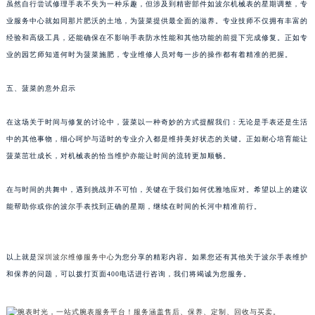
虽然自行尝试修理手表不失为一种乐趣，但涉及到精密部件如波尔机械表的星期调整，专
甘肃省兰州市七里河区西津西路16号兰州中心写字楼21层2102室（需提前预约）
业服务中心就如同那片肥沃的土地，为菠菜提供最全面的滋养。专业技师不仅拥有丰富的
重庆市解放碑渝中区民权路28号英利国际金融中心写字楼20层01室（需提前预约）
经验和高级工具，还能确保在不影响手表防水性能和其他功能的前提下完成修复。正如专
黑龙江省大庆市萨尔图区会战大街波尔售后服务中心（需提前预约）
业的园艺师知道何时为菠菜施肥，专业维修人员对每一步的操作都有着精准的把握。
黑龙江省鹤岗市向阳区红军路波尔售后服务中心（需提前预约）
五、菠菜的意外启示
黑龙江省黑河市爱辉区中央街波尔售后服务中心（需提前预约）
黑龙江省鸡西市鸡冠区红军路波尔售后服务中心（需提前预约）
在这场关于时间与修复的讨论中，菠菜以一种奇妙的方式提醒我们：无论是手表还是生活
黑龙江省佳木斯市向阳区长安路波尔售后服务中心（需提前预约）
中的其他事物，细心呵护与适时的专业介入都是维持美好状态的关键。正如耐心培育能让
黑龙江省牡丹江市东安区太平路波尔售后服务中心（需提前预约）
菠菜茁壮成长，对机械表的恰当维护亦能让时间的流转更加顺畅。
黑龙江省七台河市桃山区大同街波尔售后服务中心（需提前预约）
在与时间的共舞中，遇到挑战并不可怕，关键在于我们如何优雅地应对。希望以上的建议
黑龙江省齐齐哈尔市龙沙区龙华路波尔售后服务中心（需提前预约）
能帮助你或你的波尔手表找到正确的星期，继续在时间的长河中精准前行。
黑龙江省双鸭山市尖山区新兴大街波尔售后服务中心（需提前预约）
黑龙江省绥化市北林区新华街与康庄路交叉口波尔售后服务中心（需提前预约）
黑龙江省伊春市伊美区通河路波尔售后服务中心（需提前预约）
以上就是
深圳波尔维修服务中心
为您分享的精彩内容。如果您还有其他关于波尔手表维护
吉林省白城市洮北区明仁南街波尔售后服务中心（需提前预约）
和保养的问题，可以拨打页面400电话进行咨询，我们将竭诚为您服务。
吉林省白山市浑江区浑江大街波尔售后服务中心（需提前预约）
吉林省吉林市船营区河南街波尔售后服务中心（需提前预约）