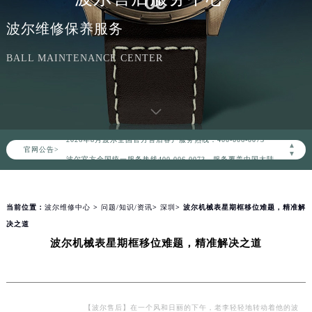
波尔维修保养服务
BALL MAINTENANCE CENTER
2026年8月波尔中国区售后服务网络优化升级公告
2026年8月波尔全国官方售后客户服务热线：400-006-0073
▲
官网公告>
波尔官方全国统一服务热线400-006-0073，服务覆盖中国大陆、香港、澳门、台湾全部区域（非大陆需加拨“+86”）
▼
2026年8月波尔售后服务中心最新网点地址：
北京市朝阳区建国门外大街甲6号华熙国际中心写字楼D座11层1102室（北京总部）（需提前预约）
当前位置：
波尔维修中心
>
问题/知识/资讯
>
深圳
> 波尔机械表星期框移位难题，精准解
北京市东城区东长安街1号东方广场写字楼W3座6层602室（需提前预约）
决之道
天津市和平区赤峰道136号天津国际金融中心写字楼26层2603室（需提前预约）
波尔机械表星期框移位难题，精准解决之道
上海市徐汇区虹桥路3号港汇中心写字楼2座37层3705室（需提前预约）
上海市黄浦区南京东路299号宏伊国际广场写字楼8层806室（需提前预约）
南京市秦淮区中山南路1号（新街口）南京中心写字楼22层C1-1室（需提前预约）
常州市新北区龙锦路1590号现代传媒中心写字楼5号楼10层1008室（需提前预约）
【波尔售后】在一个风和日丽的下午，老李轻轻地转动着他的波