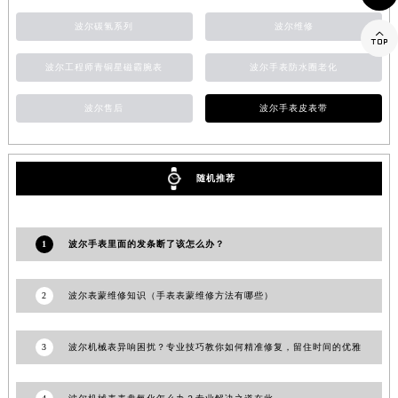
山东省威海市环翠区新威海路89号振华商厦一楼名表维修波尔售后服务中心（需提前预约）
波尔碳氢系列
波尔维修

山东省潍坊市奎文区东风东街波尔售后服务中心（需提前预约）
山东省枣庄市滕州市北辛路与善国路交叉口波尔售后服务中心（需提前预约）
波尔工程师青铜星磁霸腕表
波尔手表防水圈老化
山东省淄博市张店区金晶大道波尔售后服务中心（需提前预约）
波尔售后
波尔手表皮表带
上海市黄浦区南京东路299号宏伊国际广场写字楼8层806室波尔售后服务中心（需提前预约）
上海市徐汇区虹桥路3号港汇中心2座37层3705室波尔售后服务中心（需提前预约）
浙江省杭州市上城区钱江路1366号华润大厦A座5层503-5室波尔售后服务中心（需提前预约）
随机推荐
浙江省湖州市吴兴区劳动路波尔售后服务中心（需提前预约）
浙江省嘉兴市南湖区广益路705号嘉兴世界贸易中心A座13层1304室波尔售后服务中心（需提前预约）
浙江省金华市金东区东市南街777号金华万达广场4号楼22楼2209室波尔售后服务中心（需提前预约）
1
波尔手表里面的发条断了该怎么办？
浙江省丽水市莲都区解放街波尔售后服务中心（需提前预约）
浙江省宁波市江北区大闸南路500号来福士广场办公楼20层2009室波尔售后服务中心（需提前预约）
2
波尔表蒙维修知识（手表表蒙维修方法有哪些）
浙江省衢州市柯城区上街波尔售后服务中心（需提前预约）
浙江省绍兴市越城区胜利东路379号世茂天际中心写字楼8层805室波尔售后服务中心（需提前预约）
3
波尔机械表异响困扰？专业技巧教你如何精准修复，留住时间的优雅
浙江省舟山市定海区解放东路波尔售后服务中心（需提前预约）
澳门特别行政区大堂区议事亭前地（新马路）波尔售后服务中心（需提前预约）