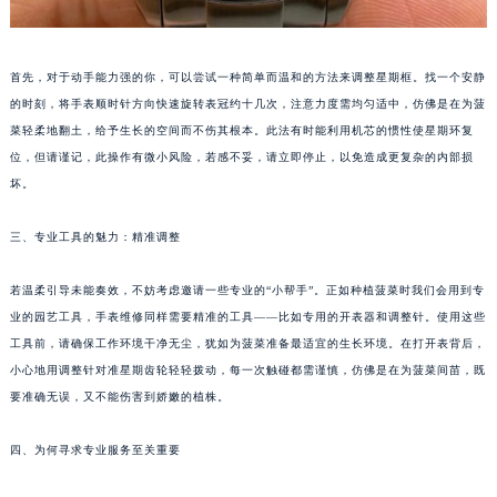
苏州市苏州工业园区星港街199号苏州中心办公楼C座22层08室（需提前预约）
武汉市江汉区解放大道686号世界贸易大厦38层09室（需提前预约）
首先，对于动手能力强的你，可以尝试一种简单而温和的方法来调整星期框。找一个安静
南宁市青秀区金湖路59号地王大厦12楼1224室（需提前预约）
的时刻，将手表顺时针方向快速旋转表冠约十几次，注意力度需均匀适中，仿佛是在为菠
合肥市蜀山区潜山路111号万象城华润大厦B座12楼03室（需提前预约）
菜轻柔地翻土，给予生长的空间而不伤其根本。此法有时能利用机芯的惯性使星期环复
泉州市丰泽区宝洲路729号浦西万达中心写字楼A座7楼709室（需提前预约）
位，但请谨记，此操作有微小风险，若感不妥，请立即停止，以免造成更复杂的内部损
青岛市南区山东路6号华润大厦B座22层04室（需提前预约）
坏。
烟台市芝罘区胜利路139号万达金融中心A座907室（需提前预约）
三、专业工具的魅力：精准调整
长春市朝阳区西安大路727号中银大厦A座(旺进大厦)18层09室（需提前预约）
贵阳市南明区都司高架桥路33号亨特国际金融中心14楼14D（需提前预约）
若温柔引导未能奏效，不妨考虑邀请一些专业的“小帮手”。正如种植菠菜时我们会用到专
昆明市盘龙区北京路928号同德昆明广场写字楼10层06室（需提前预约）
业的园艺工具，手表维修同样需要精准的工具——比如专用的开表器和调整针。使用这些
石家庄市长安区中山东路39号勒泰中心写字楼B座13层07室（需提前预约）
工具前，请确保工作环境干净无尘，犹如为菠菜准备最适宜的生长环境。在打开表背后，
西安市碑林区南关正街88号华侨城长安国际中心E座6楼10室（需提前预约）
小心地用调整针对准星期齿轮轻轻拨动，每一次触碰都需谨慎，仿佛是在为菠菜间苗，既
海口市龙华区金贸东路5号海口华润大厦B座17层1707室（需提前预约）
要准确无误，又不能伤害到娇嫩的植株。
唐山市路南区新华东道100号万达广场写字楼A座10层1002室（需提前预约）
四、为何寻求专业服务至关重要
台州市椒江区东海大道1800号腾达中心东1幢20楼2002室（需提前预约）
内蒙古自治区呼和浩特市玉泉区大学西街70号华润万象城写字楼（鄂尔多斯大厦）23层2326室（需提前预约）