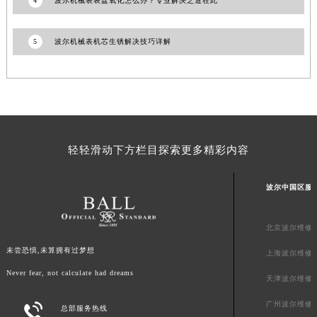
4
波尔机械表表盘氧化怎么办？专业解决之道在此
澳门特别行政区风顺堂区南湾大马路波尔售后服务中心（需提前预约）
澳门特别行政区花地玛堂区关闸广场波尔售后服务中心（需提前预约）
5
波尔机械表机芯生锈解决技巧详解
澳门特别行政区花王堂区大三巴商圈波尔售后服务中心（需提前预约）
澳门特别行政区嘉模堂区官也街波尔售后服务中心（需提前预约）
澳门省路氹城市金光大道波尔售后服务中心（需提前预约）
澳门特别行政区望德堂区塔石广场波尔售后服务中心（需提前预约）
福建省福州市鼓楼区五四路128-1号恒力城写字楼15层03室波尔售后服务中心（需提前预约）
轻轻滑动下方栏目探索更多精彩内容
福建省厦门市思明区湖滨东路95号万象城华润大厦B座11层1104室波尔售后服务中心（需提前预约）
广东省潮州市潮安区新风路与潮汕路交汇处波尔售后服务中心（需提前预约）
波尔中国区服
广东省广州市天河区天河路230号万菱汇国际中心A塔7层704室波尔售后服务中心（需提前预约）
广东省广州市越秀区环市东路371-375号世界贸易中心大厦南塔15层1507室波尔售后服务中心（需提前预约）
北京波尔维修
广东省河源市源城区越王大道波尔售后服务中心（需提前预约）
未尝恐惧,未算拥有过梦想
广东省惠州市惠城区江北文昌一路7号华贸大厦1座30层3005室波尔售后服务中心（需提前预约）
上海波尔维修
广东省江门市蓬江区广场西路波尔售后服务中心（需提前预约）
Never fear, not calculate had dreams
天津波尔维修
广东省揭阳市榕城进贤门步行街波尔售后服务中心（需提前预约）
广州波尔维修

总部服务热线
广东省茂名市电白区水东街道迎宾大道波尔售后服务中心（需提前预约）