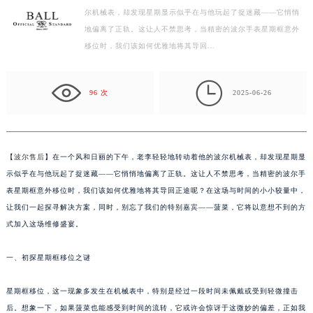
尔机械表，却发现星期显示似乎在与他玩起了捉迷藏——它悄悄
徐州市鼓楼区淮海东路29号苏宁广场IFC国际金融中心写字楼35层3508室（需提前预约）
地偏离了正轨。这让人不禁思考，当精密的波尔手表星期框意外
扬州市邗江区国展路29号星耀天地写字楼1号楼18层1803室（需提前预约）
移位时，我们该如何优雅地将其导回…
盐城市盐都区世纪大道5号盐城金融城写字楼1号楼16层1604室（需提前预约）
泰州市海陵区永定东路399号置地商务中心东塔写字楼（华润万象城）17层1706室（需提前预约）

宁波市江北区大闸南路500号来福士广场办公楼20层2009室（需提前预约）
96 次
2025-06-26
杭州市上城区钱江路1366号华润大厦写字楼A座5层503-5室（需提前预约）
金华市金东区东市南街777号金华万达广场写字楼4号楼22层2209室（需提前预约）
绍兴市越城区胜利东路379号世茂天际中心写字楼8层805室（需提前预约）
【
波尔售后
】在一个风和日丽的下午，老李轻轻地转动着他的波尔机械表，却发现星期显
嘉兴市南湖区广益路705号嘉兴世界贸易中心写字楼A座13层1304室（需提前预约）
示似乎在与他玩起了捉迷藏——它悄悄地偏离了正轨。这让人不禁思考，当精密的波尔手
南昌市红谷滩新区红谷中大道998号绿地双子塔（中央广场）A1座办公楼14层07室（需提前预约）
表星期框意外移位时，我们该如何优雅地将其导回正途呢？在这场与时间的小小较量中，
让我们一起探寻解决方案，同时，别忘了我们的特别嘉宾——菠菜，它将以意想不到的方
济南市历下区经十路11111号华润中心写字楼（万象城）15层1508室（需提前预约）
式加入这场维修盛宴。
广州市天河区天河路230号万菱汇国际中心写字楼A塔7层704室（需提前预约）
广州市越秀区环市东路371-375号世界贸易中心大厦南塔写字楼15层07室（需提前预约）
一、初探星期框移位之谜
深圳市罗湖区深南东路5001号华润大厦写字楼17层1701室（需提前预约）
惠州市惠城区江北文昌一路7号华贸大厦写字楼1座30层05室（需提前预约）
星期框移位，这一现象多发生在机械表中，特别是经过一段时间未佩戴或受到轻微撞击
厦门市思明区湖滨东路95号华润大厦写字楼B座11层1104室（需提前预约）
后。想象一下，如果菠菜也能感受到时间的流转，它或许会惊讶于这微妙的偏差，正如我