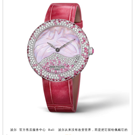
福建省莆田市城厢区霞林街道荔华东大道波尔售后服务中心（需提前预约）
福建省三明市三元区东乾二路波尔售后服务中心（需提前预约）
福建省漳州市龙文区步港路波尔售后服务中心（需提前预约）
江苏省常州市新北区龙锦路1590号现代传媒中心5号楼10层1008室波尔售后服务中心（需提前预约）
江苏省淮安市清江浦区淮海北路波尔售后服务中心（需提前预约）
江苏省连云港市海州区通灌北路波尔售后服务中心（需提前预约）
江苏省南京市秦淮区中山南路1号南京中心22层22-C1-C3室波尔售后服务中心（需提前预约）
江苏省宿迁市宿城区西湖路波尔售后服务中心（需提前预约）
江苏省泰州市海陵区永定东路399号置地商务中心东塔（华润万象城）17层1706室波尔售后服务中心（需提前预约）
江苏省徐州市鼓楼区淮海东路29号苏宁广场IFC国际金融中心35层3508室波尔售后服务中心（需提前预约）
江苏省盐城市盐都区世纪大道5号盐城金融城写字楼1号楼16层1604室波尔售后服务中心（需提前预约）
江苏省扬州市邗江区国展路29号星耀天地写字楼1号楼18层1803室波尔售后服务中心（需提前预约）
江苏省镇江市京口区中山东路波尔售后服务中心（需提前预约）
江西省抚州市临川区赣东大道波尔售后服务中心（需提前预约）
江西省赣州市章贡区文清路波尔售后服务中心（需提前预约）
波尔 官方售后服务中心 Ball 波尔从来没有改变世界，而是把它留给佩戴它的
江西省吉安市吉州区井冈山大道波尔售后服务中心（需提前预约）