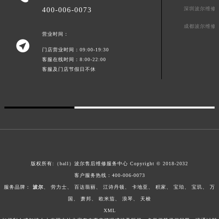
400-006-0073
深圳波尔维修
广东省梅州市梅江区金燕大道波尔售后服务中心（需提前预约）
广东省清远市清城区湖西路波尔售后服务中心（需提前预约）
成都波尔维修
营业时间：
广东省汕头市龙湖区长平路波尔售后服务中心（需提前预约）

门店营业时间：09:00-19:30
广东省汕尾市城区香洲街道园林社区翠园街波尔售后服务中心（需提前预约）
客服在线时间：8:00-22:00
广东省韶关市武江区芙蓉新区与老城中心交汇处波尔售后服务中心（需提前预约）
客服及门店节假日不休
广东省深圳市罗湖区深南东路5001号华润大厦17层1701室波尔售后服务中心（需提前预约）
广东省阳江市江城区东风一路波尔售后服务中心（需提前预约）
广东省云浮市云城区金山路波尔售后服务中心（需提前预约）
广东省湛江市赤坎区观海北路波尔售后服务中心（需提前预约）
广东省肇庆市端州区信安大道与砚都大道交汇处波尔售后服务中心（需提前预约）
广西壮族自治区百色市右江区中山二路波尔售后服务中心（需提前预约）
广西壮族自治区北海市海城区北京路波尔售后服务中心（需提前预约）
版权所有:（ball）
波尔售后维修服务中心
Copyright © 2018-2032
广西壮族自治区崇左市江州区石景林街道友谊大道与丽川路交汇处波尔售后服务中心（需提前预约）
客户服务热线：400-006-0073
服务品牌：
波尔
、
劳力士
、
百达翡丽
、
江诗丹顿
、
卡地亚
、
积家
、
宝珀
、
宝玑
、
万
广西壮族自治区防城港市港口区金花茶大道波尔售后服务中心（需提前预约）
国
、
萧邦
、
欧米茄
、
浪琴
、
天梭
广西壮族自治区贵港市港北区港城街道布山大道与仙衣路交叉口波尔售后服务中心（需提前预约）
XML
广西壮族自治区桂林市秀峰区红岭路波尔售后服务中心（需提前预约）