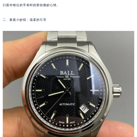
们面对移位的手表时的那份微妙心情。
福州市鼓楼区五四路128-1号恒力城写字楼15层03室（需提前预约）
成都市锦江区人民东路6号SAC东原中心写字楼24层2406B室（需提前预约）
二、家庭小妙招：温柔的引导
重庆市江北区观音桥步行街2号融恒时代广场写字楼9层902室（需提前预约）
长沙市芙蓉区定王台街道建湘路393号世茂环球金融中心写字楼（芙蓉广场）10层13室（需提前预约）
郑州市二七区铭功路10号华润大厦写字楼29层2905室（需提前预约）
太原市迎泽区解放路15号亨得利名表服务中心（品牌授权店）3层整层（需提前预约）
沈阳市沈河区中街路137号亨得利名表服务中心（品牌授权店）1层整层（需提前预约）
沈阳市沈河区中街路83号亨得利名表服务中心（品牌授权店）1层整层（需提前预约）
乌鲁木齐市天山区红山路26号时代广场（CCMALL）C座17层17-B（需提前预约）
温州市鹿城区锦绣路1067号置信广场10层1015室（需提前预约）
哈尔滨市道里区友谊西路600号富力中心T2座写字楼29层03室（需提前预约）
大连市中山区人民路15号国际金融大厦7层G室（需提前预约）
佛山市禅城区季华五路57号万科金融中心C座12层1205室（需提前预约）
东莞市东城街道鸿福东路1号民盈国贸中心T1写字楼9层907室（需提前预约）
无锡市梁溪区人民中路139号恒隆广场写字楼1座11层1104室（需提前预约）
南通市崇川区工农路57号圆融广场写字楼16层1603室（需提前预约）