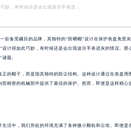
护表盘免受灰尘侵扰方面扮演着至关重要的角色。然而，尽管这
楼1号楼18层1803室（需提前预约）
字楼1号楼16层1604室（需提前预约）
此巧妙，有时候还是会出现波尔手表进…
务中心东塔写字楼（华润万象城）17层1706室（需提前预约）
场办公楼20层2009室（需提前预约）
写字楼A座5层503-5室（需提前预约）
h）是一款备受瞩目的品牌，其独特的“防晒帽”设计在保护表盘免受
广场写字楼4号楼22层2209室（需提前预约）
际中心写字楼8层805室（需提前预约）
帽”设计得如此巧妙，有时候还是会出现波尔手表进灰的情况。那
易中心写字楼A座13层1304室（需提前预约）
个谜题。
绿地双子塔（中央广场）A1座办公楼14层07室（需提前预约）
心写字楼（万象城）15层1508室（需提前预约）
非真正的帽子，而是指其独特的防尘结构。这种设计通过在表盘周
际中心写字楼A塔7层704室（需提前预约）
内部精密的机械部件提供了最佳的保护。然而，即便是这样精心
世界贸易中心大厦南塔写字楼15层07室（需提前预约）
厦写字楼17层1701室（需提前预约）
厦写字楼1座30层05室（需提前预约）
字楼B座11层1104室（需提前预约）
写字楼15层03室（需提前预约）