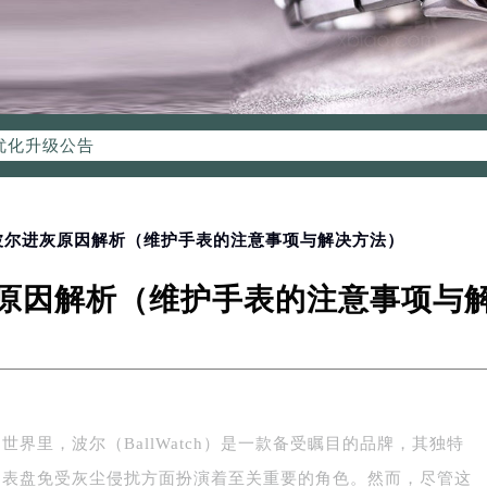
优化升级公告
：400-006-0073
6-0073，服务覆盖中国大陆、香港、澳门、台湾全部区域（非大陆需
点地址：
国际中心写字楼D座11层1102室（北京总部）（需提前预约）
 波尔进灰原因解析（维护手表的注意事项与解决方法）
字楼W3座6层602室（需提前预约）
原因解析（维护手表的注意事项与
融中心写字楼26层2603室（需提前预约）
2座37层3705室（需提前预约）
际广场写字楼8层806室（需提前预约）
南京中心写字楼22层C1-1室（需提前预约）
中心写字楼5号楼10层1008室（需提前预约）
界里，波尔（BallWatch）是一款备受瞩目的品牌，其独特
FC国际金融中心写字楼35层3508室（需提前预约）