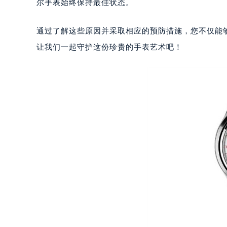
武汉市江汉区解放大道686号世界贸易
尔手表始终保持最佳状态。
南宁市青秀区金湖路59号地王大厦12
合肥市蜀山区潜山路111号万象城华润
通过了解这些原因并采取相应的预防措施，您不仅能
泉州市丰泽区宝洲路729号浦西万达中
让我们一起守护这份珍贵的手表艺术吧！
青岛市南区山东路6号华润大厦B座2
烟台市芝罘区胜利路139号万达金融中
长春市朝阳区西安大路727号中银大厦
贵阳市南明区都司高架桥路33号亨特
昆明市盘龙区北京路928号同德昆明
石家庄市长安区中山东路39号勒泰中
西安市碑林区南关正街88号华侨城长
海口市龙华区金贸东路5号海口华润大厦
唐山市路南区新华东道100号万达广场
台州市椒江区东海大道1800号腾达中
内蒙古自治区呼和浩特市玉泉区大学西
甘肃省兰州市七里河区西津西路16号兰