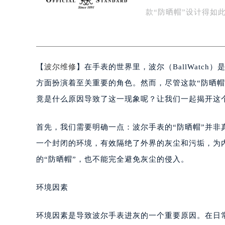
的“防晒帽”设计在保
扬州市邗江区国展路29号星耀天地写字
盐城市盐都区世纪大道5号盐城金融城写
款“防晒帽”设计得如
泰州市海陵区永定东路399号置地商
宁波市江北区大闸南路500号来福士广
杭州市上城区钱江路1366号华润大厦
【
波尔维修
】在手表的世界里，波尔（BallWatc
金华市金东区东市南街777号金华万达
绍兴市越城区胜利东路379号世茂天
方面扮演着至关重要的角色。然而，尽管这款“防晒
嘉兴市南湖区广益路705号嘉兴世界贸
竟是什么原因导致了这一现象呢？让我们一起揭开这
南昌市红谷滩新区红谷中大道998号
济南市历下区经十路11111号华润中
首先，我们需要明确一点：波尔手表的“防晒帽”并
广州市天河区天河路230号万菱汇国
一个封闭的环境，有效隔绝了外界的灰尘和污垢，为
广州市越秀区环市东路371-375号
的“防晒帽”，也不能完全避免灰尘的侵入。
深圳市罗湖区深南东路5001号华润大
惠州市惠城区江北文昌一路7号华贸大
环境因素
厦门市思明区湖滨东路95号华润大厦写
福州市鼓楼区五四路128-1号恒力城