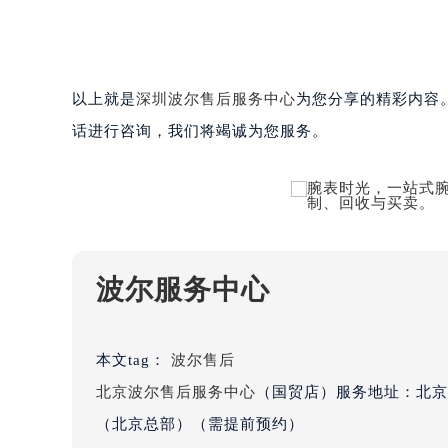
重庆市解放碑渝中区民权路28号英利
黑龙江省大庆市萨尔图区会战大街波
黑龙江省鹤岗市向阳区红军路波尔售
黑龙江省黑河市爱辉区中央街波尔售
以上就是
深圳波尔售后服务中心
为您分享的精彩内容
黑龙江省鸡西市鸡冠区红军路波尔售
话进行咨询，我们将竭诚为您服务。
黑龙江省佳木斯市向阳区长安路波尔
黑龙江省牡丹江市东安区太平路波尔
黑龙江省七台河市桃山区大同街波尔
黑龙江省齐齐哈尔市龙沙区龙华路波
黑龙江省双鸭山市尖山区新兴大街波
黑龙江省绥化市北林区新华街与康庄
波尔服务中心
黑龙江省伊春市伊美区通河路波尔售
吉林省白城市洮北区明仁南街波尔售
吉林省白山市浑江区浑江大街波尔售
本文tag：
波尔售后
吉林省吉林市船营区河南街波尔售后
北京波尔售后服务中心
（国贸店）服务地址：北京
吉林省辽源市龙山区人民大街波尔售
（北京总部）（需提前预约）