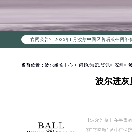
2026年8月波尔中国区售后服务网络
官网公告>
2026年8月波尔全国官方售后客户服务热线
波尔官方全国统一服务热线400-00
2026年8月波尔售后服务中心最新网
北京市朝阳区建国门外大街甲6号华熙
当前位置：
波尔维修中心
>
问题/知识/资讯
>
深圳
>
北京市东城区东长安街1号东方广场写
波尔进灰
天津市和平区赤峰道136号天津国际金
上海市徐汇区虹桥路3号港汇中心写字楼
上海市黄浦区南京东路299号宏伊国
南京市秦淮区中山南路1号（新街口）
常州市新北区龙锦路1590号现代传媒
【波尔维修】在手表的世
徐州市鼓楼区淮海东路29号苏宁广场I