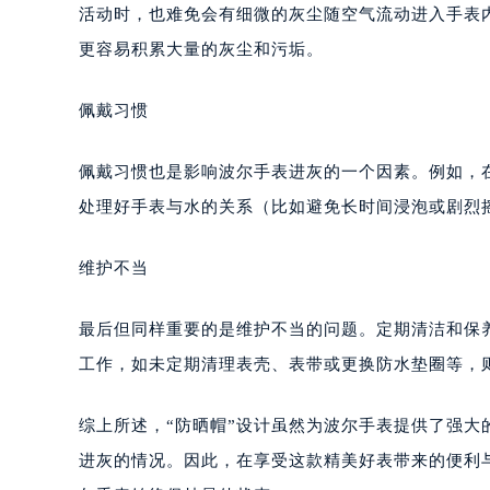
环境因素是导致波尔手表进灰的一个重要原因。在日
成都市锦江区人民东路6号SAC东原中
活动时，也难免会有细微的灰尘随空气流动进入手表
重庆市江北区观音桥步行街2号融恒时
更容易积累大量的灰尘和污垢。
长沙市芙蓉区定王台街道建湘路393
郑州市二七区铭功路10号华润大厦写字
佩戴习惯
太原市迎泽区解放路15号亨得利名
沈阳市沈河区中街路137号亨得利名
佩戴习惯也是影响波尔手表进灰的一个因素。例如，
沈阳市沈河区中街路83号亨得利名
处理好手表与水的关系（比如避免长时间浸泡或剧烈
乌鲁木齐市天山区红山路26号时代广场
温州市鹿城区锦绣路1067号置信广场
维护不当
哈尔滨市道里区友谊西路600号富力中
大连市中山区人民路15号国际金融大
最后但同样重要的是维护不当的问题。定期清洁和保
佛山市禅城区季华五路57号万科金融中
东莞市东城街道鸿福东路1号民盈国贸
工作，如未定期清理表壳、表带或更换防水垫圈等，
无锡市梁溪区人民中路139号恒隆广场
南通市崇川区工农路57号圆融广场写字
综上所述，“防晒帽”设计虽然为波尔手表提供了强
苏州市苏州工业园区星港街199号苏州
进灰的情况。因此，在享受这款精美好表带来的便利