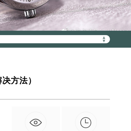
▲
▼
加拨“+86”）
解决方法）
