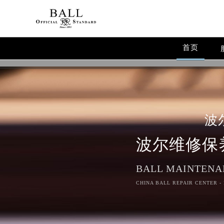
首页
波
波尔维修保
BALL MAINTENA
CHINA BALL REPAIR CENTER -