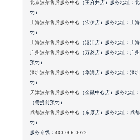
吉林省梅河口市新华街道梅河大街波
北京波尔售后服务中心
（王府井店）服务地址：北
吉林省四平市铁东区紫气大路与南九
约）
吉林省松原市宁江区五环大街波尔售
上海波尔售后服务中心
（宏伊店）服务地址：上海
吉林省通化市东昌区环通乡江南大街
约）
吉林省延边市延吉市解放路波尔售后
辽宁省鞍山市铁东区站前街波尔售后
上海波尔售后服务中心
（港汇店）服务地址：上海市
辽宁省本溪市平山区胜利路波尔售后
广州波尔售后服务中心
（万菱店）服务地址：广州
辽宁省朝阳市双塔区新华路波尔售后
预约）
辽宁省丹东市振兴区七经街波尔售后
深圳波尔售后服务中心
（华润店）服务地址：深圳市
辽宁省抚顺市新抚区东一路波尔售后
约）
辽宁省阜新市海州区解放大街波尔售
天津波尔售后服务中心
（金融中心店）服务地址：天
辽宁省葫芦岛市连山区中央路波尔售
（需提前预约）
辽宁省锦州市古塔区中央大街波尔售
辽宁省辽阳市白塔区新运大街波尔售
成都波尔售后服务中心
（东原店）服务地址：成都市
辽宁省盘锦市兴隆台区石油大街波尔
约）
辽宁省铁岭市银州区南马路波尔售后
服务专线：
400-006-0073