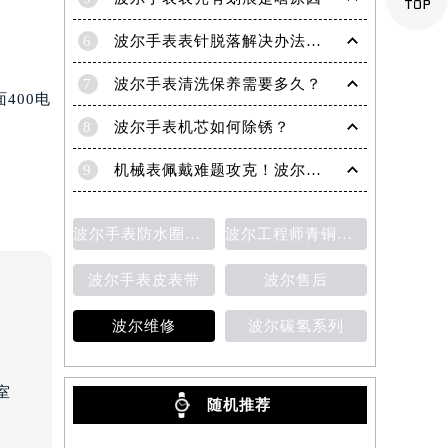
5
波尔手表表壳有划痕是啥原因
6
波尔手表表针脱落解决办法深度解析
7
波尔手表清洗保养需要多久？
400电
8
波尔手表机芯如何除锈？
9
机械表佩戴难题攻克！波尔手表轻松摘取技巧分享
波尔手表防水圈老化
波尔工程师青铜星磁霸腕表
波尔手表皮表带
波尔售后
波尔维修
波尔碳氢系列
室
随机推荐