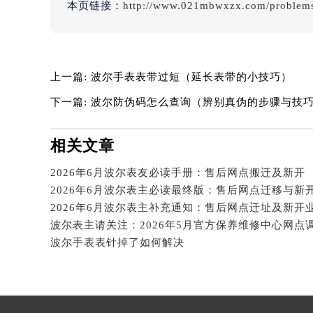
辽宁省营口市站前区市府路与渤海大
本页链接：
http://www.021mbwxzx.com/problems
辽宁省沈阳市沈河区中街路137号亨
辽宁省沈阳市沈河区中街路83号亨
北京市朝阳区建国门外大街甲6号华熙
北京市东城区东长安街1号王府井东方
上一篇:
波尔手表表带过短（延长表带的小技巧）
河北省保定市竞秀区朝阳北大街北国
下一篇:
波尔防伪码怎么查询（辨别真伪的步骤与技
内蒙古自治区阿拉善盟市左旗土尔扈
内蒙古自治区巴彦淖尔市临河区新华
相关文章
内蒙古自治区包头市青山区幸福路甲
内蒙古自治区赤峰市红山区哈达街波
2026年6月波尔表友必读手册：售后网点搬迁及新开
2026年6月波尔表主必读最终版：售后网点迁移与新
内蒙古自治区鄂尔多斯市东胜区伊金
2026年6月波尔表主补充通知：售后网点迁址及新开
内蒙古自治区呼伦贝尔市海拉尔区中
波尔表主请关注：2026年5月官方保养维修中心网点
内蒙古自治区通辽市科尔沁区明仁大
波尔手表表针掉了如何解决
内蒙古自治区乌海市海勃湾区人民南
内蒙古自治区乌兰察布市集宁区恩和
内蒙古自治区锡林郭勒盟市锡林浩特