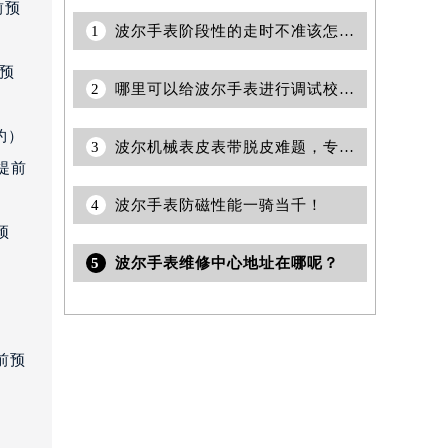
前预
1
波尔手表阶段性的走时不准该怎么办（走时不准解决方法）
前预
2
哪里可以给波尔手表进行调试校准？
约）
3
波尔机械表皮表带脱皮难题，专享解决方案在此
提前
4
波尔手表防磁性能一骑当千！
预
5
波尔手表维修中心地址在哪呢？
室
前预