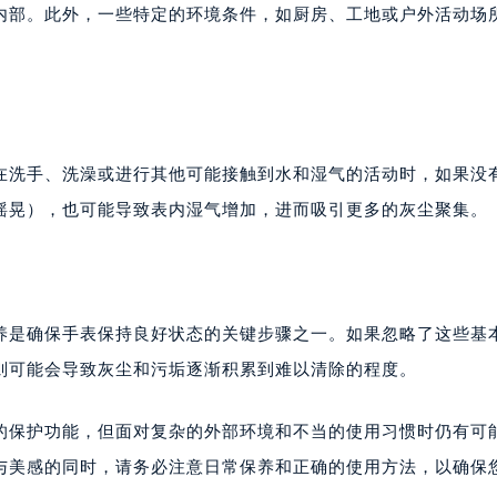
常生活中，我们所处的环境充满了各种微小颗粒和尘埃。即便是
心写字楼24层2406B室（需提前预约）
内部。此外，一些特定的环境条件，如厨房、工地或户外活动场
代广场写字楼9层902室（需提前预约）
号世茂环球金融中心写字楼（芙蓉广场）10层13室（需提前预约
楼29层2905室（需提前预约）
表服务中心（品牌授权店）3层整层（需提前预约）
表服务中心（品牌授权店）1层整层（需提前预约）
在洗手、洗澡或进行其他可能接触到水和湿气的活动时，如果没
表服务中心（品牌授权店）1层整层（需提前预约）
摇晃），也可能导致表内湿气增加，进而吸引更多的灰尘聚集。
（CCMALL）C座17层17-B（需提前预约）
10层1015室（需提前预约）
心T2座写字楼29层03室（需提前预约）
厦7层G室（需提前预约）
养是确保手表保持良好状态的关键步骤之一。如果忽略了这些基
心C座12层1205室（需提前预约）
中心T1写字楼9层907室（需提前预约）
则可能会导致灰尘和污垢逐渐积累到难以清除的程度。
写字楼1座11层1104室（需提前预约）
楼16层1603室（需提前预约）
大的保护功能，但面对复杂的外部环境和不当的使用习惯时仍有可
中心办公楼C座22层08室（需提前预约）
与美感的同时，请务必注意日常保养和正确的使用方法，以确保