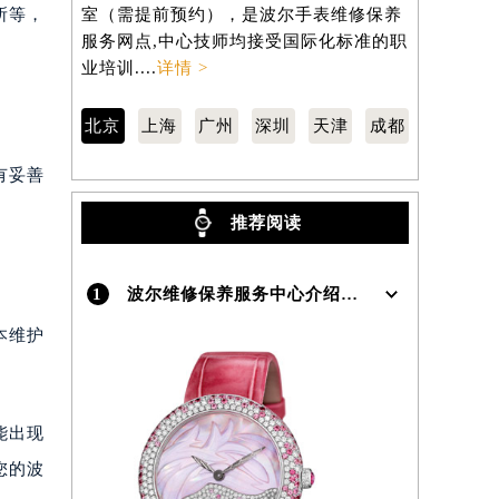
在室内
东长安街1号东方广场写字楼W3座6层602
虹桥路3号港
所等，
室（需提前预约），是波尔手表维修保养
室（需提前
服务网点,中心技师均接受国际化标准的职
服务网点,
）
业培训....
详情 >
业培训....
详
北京
上海
广州
深圳
天津
成都
有妥善
推荐阅读
1
波尔维修保养服务中心介绍 | Lange
本维护
能出现
您的波