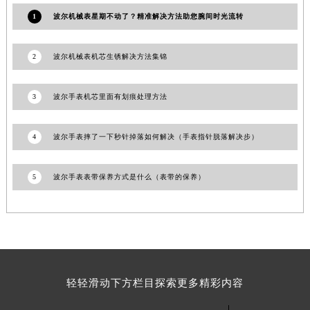
澳门特别行政区风顺堂区南湾大马路波尔售后服务中心（需提前预约）
1
波尔机械表星期不动了？精准解决方法助您腕间时光流转
澳门特别行政区花地玛堂区关闸广场波尔售后服务中心（需提前预约）
澳门特别行政区花王堂区大三巴商圈波尔售后服务中心（需提前预约）
2
波尔机械表机芯生锈解决方法集锦
澳门特别行政区嘉模堂区官也街波尔售后服务中心（需提前预约）
澳门省路氹城市金光大道波尔售后服务中心（需提前预约）
3
波尔手表机芯里面有划痕处理方法
澳门特别行政区望德堂区塔石广场波尔售后服务中心（需提前预约）
福建省福州市鼓楼区五四路128-1号恒力城写字楼15层03室波尔售后服务中心（需提前预约）
4
波尔手表摔了一下秒针掉落如何解决（手表指针脱落解决步）
福建省厦门市思明区湖滨东路95号万象城华润大厦B座11层1104室波尔售后服务中心（需提前预约）
广东省潮州市潮安区新风路与潮汕路交汇处波尔售后服务中心（需提前预约）
5
波尔手表表带保养方式是什么（表带的保养）
广东省广州市天河区天河路230号万菱汇国际中心A塔7层704室波尔售后服务中心（需提前预约）
广东省广州市越秀区环市东路371-375号世界贸易中心大厦南塔15层1507室波尔售后服务中心（需提前预约）
广东省河源市源城区越王大道波尔售后服务中心（需提前预约）
广东省惠州市惠城区江北文昌一路7号华贸大厦1座30层3005室波尔售后服务中心（需提前预约）
广东省江门市蓬江区广场西路波尔售后服务中心（需提前预约）
轻轻滑动下方栏目探索更多精彩内容
广东省揭阳市榕城进贤门步行街波尔售后服务中心（需提前预约）
广东省茂名市电白区水东街道迎宾大道波尔售后服务中心（需提前预约）