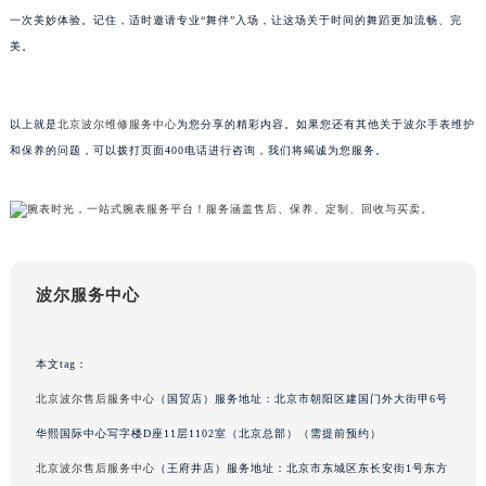
一次美妙体验。记住，适时邀请专业“舞伴”入场，让这场关于时间的舞蹈更加流畅、完
吉林省辽源市龙山区人民大街波尔售后服务中心（需提前预约）
美。
吉林省梅河口市新华街道梅河大街波尔售后服务中心（需提前预约）
吉林省四平市铁东区紫气大路与南九经街交汇处波尔售后服务中心（需提前预约）
吉林省松原市宁江区五环大街波尔售后服务中心（需提前预约）
以上就是
北京波尔维修服务中心
为您分享的精彩内容。如果您还有其他关于波尔手表维护
吉林省通化市东昌区环通乡江南大街波尔售后服务中心（需提前预约）
和保养的问题，可以拨打页面400电话进行咨询，我们将竭诚为您服务。
吉林省延边市延吉市解放路波尔售后服务中心（需提前预约）
辽宁省鞍山市铁东区站前街波尔售后服务中心（需提前预约）
辽宁省本溪市平山区胜利路波尔售后服务中心（需提前预约）
辽宁省朝阳市双塔区新华路波尔售后服务中心（需提前预约）
波尔服务中心
辽宁省丹东市振兴区七经街波尔售后服务中心（需提前预约）
辽宁省抚顺市新抚区东一路波尔售后服务中心（需提前预约）
辽宁省阜新市海州区解放大街波尔售后服务中心（需提前预约）
本文tag：
辽宁省葫芦岛市连山区中央路波尔售后服务中心（需提前预约）
北京波尔售后服务中心
（国贸店）服务地址：北京市朝阳区建国门外大街甲6号
辽宁省锦州市古塔区中央大街波尔售后服务中心（需提前预约）
华熙国际中心写字楼D座11层1102室（北京总部）（需提前预约）
辽宁省辽阳市白塔区新运大街波尔售后服务中心（需提前预约）
北京波尔售后服务中心
（王府井店）服务地址：北京市东城区东长安街1号东方
辽宁省盘锦市兴隆台区石油大街波尔售后服务中心（需提前预约）