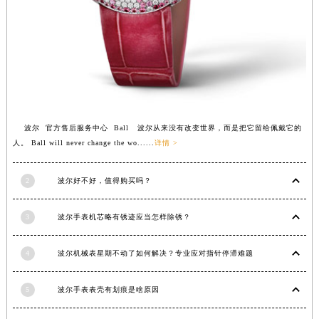
江西省景德镇市珠山区珠山中路波尔售后服务中心（需提前预约）
江西省九江市浔阳区浔阳路波尔售后服务中心（需提前预约）
江西省南昌市红谷滩新区红谷中大道998号绿地双子塔（中央广场）A1座办公楼14层1407室波尔售后服务中心（需提前预约）
江西省萍乡市安源区萍安北大道与康庄路交叉口波尔售后服务中心（需提前预约）
江西省上饶市信州区滨江西路波尔售后服务中心（需提前预约）
江西省新余市渝水区北湖西路波尔售后服务中心（需提前预约）
波尔 官方售后服务中心 Ball 波尔从来没有改变世界，而是把它留给佩戴它的
江西省宜春市袁州区中山中路波尔售后服务中心（需提前预约）
人。 Ball will never change the wo......
详情 >
江西省鹰潭市月湖区胜利东路波尔售后服务中心（需提前预约）
山东省德州市德城区东风中路波尔售后服务中心（需提前预约）
2
波尔好不好，值得购买吗？
山东省东营市东营区济南路波尔售后服务中心（需提前预约）
山东省济南市历下区经十路11111号华润中心写字楼（万象城）15层1508室波尔售后服务中心（需提前预约）
3
波尔手表机芯略有锈迹应当怎样除锈？
山东省济宁市任城区太白楼路波尔售后服务中心（需提前预约）
山东省莱芜市文化南路8号银座商城名表维修一楼名表维修波尔售后服务中心（需提前预约）
4
波尔机械表星期不动了如何解决？专业应对指针停滞难题
山东省临沂市兰山区解放路波尔售后服务中心（需提前预约）
5
波尔手表表壳有划痕是啥原因
山东省日照市东港区烟台路波尔售后服务中心（需提前预约）
山东省泰安市泰山区财源街道泰山大街波尔售后服务中心（需提前预约）