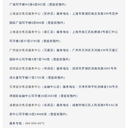
广场写字楼W3座6层602室（需提前预约）
辽宁省铁岭市银州区南马路波尔售后服务中心（需提前预约）
辽宁省营口市站前区市府路与渤海大街交叉口波尔售后服务中心（需提前预约）
上海波尔售后服务中心
（宏伊店）服务地址：上海市黄浦区南京东路299号宏伊
辽宁省沈阳市沈河区中街路137号亨得利名表维修授权店1楼波尔售后服务中心（需提前预约）
国际广场写字楼8层806室（需提前预约）
辽宁省沈阳市沈河区中街路83号亨得利名表维修授权店1楼波尔售后服务中心（需提前预约）
上海波尔售后服务中心
（港汇店）服务地址：上海市徐汇区虹桥路3号港汇中心
北京市朝阳区建国门外大街甲6号华熙国际中心D座11层1102室波尔售后服务中心（北京总部）（需提前预约）
写字楼2座37层3705室（需提前预约）
北京市东城区东长安街1号王府井东方广场W3座6层602室波尔售后服务中心（需提前预约）
广州波尔售后服务中心
（万菱店）服务地址：广州市天河区天河路230号万菱汇
河北省保定市竞秀区朝阳北大街北国先天下波尔售后服务中心（需提前预约）
国际中心写字楼A塔7层704室（需提前预约）
内蒙古自治区阿拉善盟市左旗土尔扈特大街波尔售后服务中心（需提前预约）
深圳波尔售后服务中心
（华润店）服务地址：深圳市罗湖区深南东路5001号华
内蒙古自治区巴彦淖尔市临河区新华街波尔售后服务中心（需提前预约）
内蒙古自治区包头市青山区幸福路甲3号王府井百货名表维修波尔售后服务中心（需提前预约）
润大厦写字楼17层1701室（需提前预约）
内蒙古自治区赤峰市红山区哈达街波尔售后服务中心（需提前预约）
天津波尔售后服务中心
（金融中心店）服务地址：天津市和平区赤峰道136号天
内蒙古自治区鄂尔多斯市东胜区伊金霍洛街波尔售后服务中心（需提前预约）
津国际金融中心写字楼26层2603室（需提前预约）
内蒙古自治区呼伦贝尔市海拉尔区中央街波尔售后服务中心（需提前预约）
成都波尔售后服务中心
（东原店）服务地址：成都市锦江区人民东路6号SAC东
内蒙古自治区通辽市科尔沁区明仁大街波尔售后服务中心（需提前预约）
原中心写字楼24层2406B室（需提前预约）
内蒙古自治区乌海市海勃湾区人民南路波尔售后服务中心（需提前预约）
服务专线：
400-006-0073
内蒙古自治区乌兰察布市集宁区恩和大街波尔售后服务中心（需提前预约）