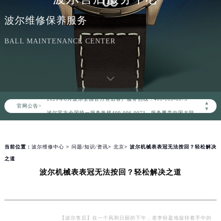
波尔维修保养服务
BALL MAINTENANCE CENTER
2026年8月波尔中国区售后服务网络优化升级公告
2026年8月波尔全国官方售后客户服务热线：400-006-0073
▲
官网公告>
波尔官方全国统一服务热线400-006-0073，服务覆盖中国大陆、香港、澳门、台湾全部区域（非大陆需加拨“+86”）
▼
2026年8月波尔售后服务中心最新网点地址：
北京市朝阳区建国门外大街甲6号华熙国际中心写字楼D座11层1102室（北京总部）（需提前预约）
当前位置：
波尔维修中心
>
问题/知识/资讯
>
北京
> 波尔机械表表冠无法按回？轻松解决
北京市东城区东长安街1号东方广场写字楼W3座6层602室（需提前预约）
之道
天津市和平区赤峰道136号天津国际金融中心写字楼26层2603室（需提前预约）
波尔机械表表冠无法按回？轻松解决之道
上海市徐汇区虹桥路3号港汇中心写字楼2座37层3705室（需提前预约）
上海市黄浦区南京东路299号宏伊国际广场写字楼8层806室（需提前预约）
南京市秦淮区中山南路1号（新街口）南京中心写字楼22层C1-1室（需提前预约）
常州市新北区龙锦路1590号现代传媒中心写字楼5号楼10层1008室（需提前预约）
【波尔售后】在一个风和日丽的下午，老李轻盈地旋转着手中的