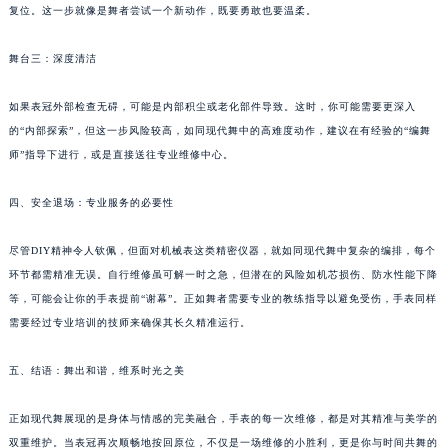
复位。这一步就像是舞者尝试一个新动作，既要勇敢也要温柔。
甘肃省兰州市七里河区西津西路16号兰州中心写字楼21层2102室（需提前预约）
重庆市解放碑渝中区民权路28号英利国际金融中心写字楼20层01室（需提前预约）
舞台三：深度清洁
黑龙江省大庆市萨尔图区会战大街波尔售后服务中心（需提前预约）
黑龙江省鹤岗市向阳区红军路波尔售后服务中心（需提前预约）
如果表冠外部检查无碍，可能是内部积尘或老化部件导致。这时，你可能需要更深入
的“内部探索”，但这一步风险较高，如同现代舞中的高难度动作，建议在有经验的“编舞
黑龙江省黑河市爱辉区中央街波尔售后服务中心（需提前预约）
师”指导下进行，或是直接送往专业维修中心。
黑龙江省鸡西市鸡冠区红军路波尔售后服务中心（需提前预约）
黑龙江省佳木斯市向阳区长安路波尔售后服务中心（需提前预约）
四、安全退场：专业服务的必要性
黑龙江省牡丹江市东安区太平路波尔售后服务中心（需提前预约）
黑龙江省七台河市桃山区大同街波尔售后服务中心（需提前预约）
尽管DIY精神令人钦佩，但面对机械表这类精密仪器，就如同现代舞中复杂的编排，每个
黑龙江省齐齐哈尔市龙沙区龙华路波尔售后服务中心（需提前预约）
环节都需精准无误。自行维修虽可解一时之急，但潜在的风险如机芯损伤、防水性能下降
等，可能会让你的手表提前“谢幕”。正如舞者需要专业的教练指导以避免受伤，手表同样
黑龙江省双鸭山市尖山区新兴大街波尔售后服务中心（需提前预约）
需要经过专业培训的技师来确保其长久精准运行。
黑龙江省绥化市北林区新华街与康庄路交叉口波尔售后服务中心（需提前预约）
黑龙江省伊春市伊美区通河路波尔售后服务中心（需提前预约）
五、结语：舞出和谐，维系时光之美
吉林省白城市洮北区明仁南街波尔售后服务中心（需提前预约）
吉林省白山市浑江区浑江大街波尔售后服务中心（需提前预约）
正如现代舞展现的是身体与情感的完美融合，手表的每一次维修，都是对其精准与美学的
吉林省吉林市船营区河南街波尔售后服务中心（需提前预约）
双重维护。当表冠再次顺畅地按回原位，不仅是一场维修的小胜利，更是你与时间共舞的