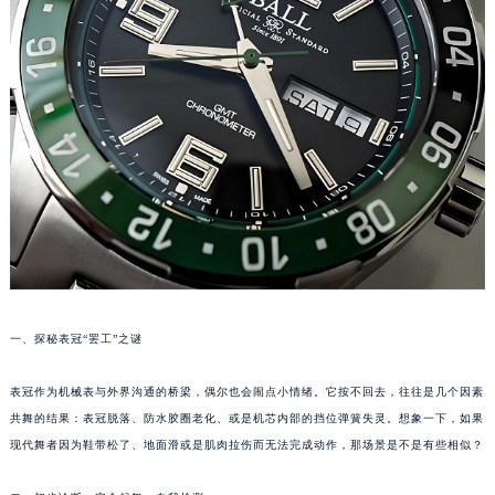
福州市鼓楼区五四路128-1号恒力城写字楼15层03室（需提前预约）
成都市锦江区人民东路6号SAC东原中心写字楼24层2406B室（需提前预约）
重庆市江北区观音桥步行街2号融恒时代广场写字楼9层902室（需提前预约）
长沙市芙蓉区定王台街道建湘路393号世茂环球金融中心写字楼（芙蓉广场）10层13室（需提前预约）
郑州市二七区铭功路10号华润大厦写字楼29层2905室（需提前预约）
太原市迎泽区解放路15号亨得利名表服务中心（品牌授权店）3层整层（需提前预约）
沈阳市沈河区中街路137号亨得利名表服务中心（品牌授权店）1层整层（需提前预约）
沈阳市沈河区中街路83号亨得利名表服务中心（品牌授权店）1层整层（需提前预约）
乌鲁木齐市天山区红山路26号时代广场（CCMALL）C座17层17-B（需提前预约）
温州市鹿城区锦绣路1067号置信广场10层1015室（需提前预约）
哈尔滨市道里区友谊西路600号富力中心T2座写字楼29层03室（需提前预约）
一、探秘表冠“罢工”之谜
大连市中山区人民路15号国际金融大厦7层G室（需提前预约）
表冠作为机械表与外界沟通的桥梁，偶尔也会闹点小情绪。它按不回去，往往是几个因素
佛山市禅城区季华五路57号万科金融中心C座12层1205室（需提前预约）
共舞的结果：表冠脱落、防水胶圈老化、或是机芯内部的挡位弹簧失灵。想象一下，如果
东莞市东城街道鸿福东路1号民盈国贸中心T1写字楼9层907室（需提前预约）
现代舞者因为鞋带松了、地面滑或是肌肉拉伤而无法完成动作，那场景是不是有些相似？
无锡市梁溪区人民中路139号恒隆广场写字楼1座11层1104室（需提前预约）
南通市崇川区工农路57号圆融广场写字楼16层1603室（需提前预约）