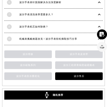
6
波尔手表表针脱落解决办法深度解析
山东省威海市环翠区新威海路89号振华商厦一楼名表维修波尔售后服务中心（需提前预约）
山东省潍坊市奎文区东风东街波尔售后服务中心（需提前预约）
7
波尔手表清洗保养需要多久？
山东省枣庄市滕州市北辛路与善国路交叉口波尔售后服务中心（需提前预约）
山东省淄博市张店区金晶大道波尔售后服务中心（需提前预约）
8
波尔手表机芯如何除锈？
上海市黄浦区南京东路299号宏伊国际广场写字楼8层806室波尔售后服务中心（需提前预约）

上海市徐汇区虹桥路3号港汇中心2座37层3705室波尔售后服务中心（需提前预约）
9
机械表佩戴难题攻克！波尔手表轻松摘取技巧分享
浙江省杭州市上城区钱江路1366号华润大厦A座5层503-5室波尔售后服务中心（需提前预约）

浙江省湖州市吴兴区劳动路波尔售后服务中心（需提前预约）
波尔维修
波尔手表皮表带
浙江省嘉兴市南湖区广益路705号嘉兴世界贸易中心A座13层1304室波尔售后服务中心（需提前预约）
浙江省金华市金东区东市南街777号金华万达广场4号楼22楼2209室波尔售后服务中心（需提前预约）
波尔碳氢系列
波尔工程师青铜星磁霸腕表
浙江省丽水市莲都区解放街波尔售后服务中心（需提前预约）
波尔手表防水圈老化
波尔售后
浙江省宁波市江北区大闸南路500号来福士广场办公楼20层2009室波尔售后服务中心（需提前预约）
浙江省衢州市柯城区上街波尔售后服务中心（需提前预约）
浙江省绍兴市越城区胜利东路379号世茂天际中心写字楼8层805室波尔售后服务中心（需提前预约）
随机推荐
浙江省舟山市定海区解放东路波尔售后服务中心（需提前预约）
澳门特别行政区大堂区议事亭前地（新马路）波尔售后服务中心（需提前预约）