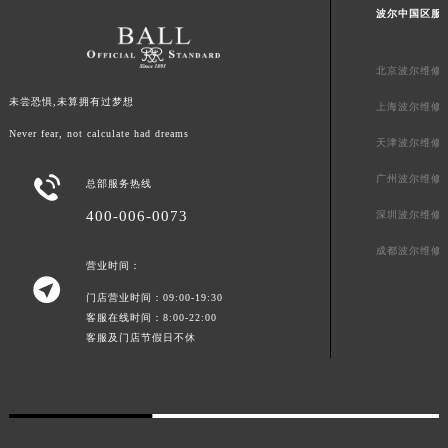
波尔中国区服
广东省梅州市梅江区金燕大道波尔售后服务中心（需提前预约）
广东省清远市清城区湖西路波尔售后服务中心（需提前预约）
北京波尔维修
广东省汕头市龙湖区长平路波尔售后服务中心（需提前预约）
未尝恐惧,未算拥有过梦想
广东省汕尾市城区香洲街道园林社区翠园街波尔售后服务中心（需提前预约）
上海波尔维修
广东省韶关市武江区芙蓉新区与老城中心交汇处波尔售后服务中心（需提前预约）
Never fear, not calculate had dreams
天津波尔维修
广东省深圳市罗湖区深南东路5001号华润大厦17层1701室波尔售后服务中心（需提前预约）
广州波尔维修

总部服务热线
广东省阳江市江城区东风一路波尔售后服务中心（需提前预约）
400-006-0073
深圳波尔维修
广东省云浮市云城区金山路波尔售后服务中心（需提前预约）
广东省湛江市赤坎区观海北路波尔售后服务中心（需提前预约）
成都波尔维修
营业时间：
广东省肇庆市端州区信安大道与砚都大道交汇处波尔售后服务中心（需提前预约）

门店营业时间：09:00-19:30
广西壮族自治区百色市右江区中山二路波尔售后服务中心（需提前预约）
客服在线时间：8:00-22:00
广西壮族自治区北海市海城区北京路波尔售后服务中心（需提前预约）
客服及门店节假日不休
广西壮族自治区崇左市江州区石景林街道友谊大道与丽川路交汇处波尔售后服务中心（需提前预约）
广西壮族自治区防城港市港口区金花茶大道波尔售后服务中心（需提前预约）
广西壮族自治区贵港市港北区港城街道布山大道与仙衣路交叉口波尔售后服务中心（需提前预约）
广西壮族自治区桂林市秀峰区红岭路波尔售后服务中心（需提前预约）