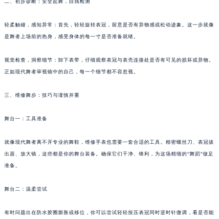
二、初步诊断：安全起舞，自我检测
苏州市苏州工业园区星港街199号苏州中心办公楼C座22层08室（需提前预约）
武汉市江汉区解放大道686号世界贸易大厦38层09室（需提前预约）
轻柔触碰，感知异常：首先，轻轻旋转表冠，留意是否有异物感或松动迹象。这一步就像
是舞者上场前的热身，感受身体的每一寸是否准备就绪。
南宁市青秀区金湖路59号地王大厦12楼1224室（需提前预约）
合肥市蜀山区潜山路111号万象城华润大厦B座12楼03室（需提前预约）
视觉检查，洞察细节：卸下表带，仔细观察表冠与表壳连接处是否有可见的损坏或异物。
泉州市丰泽区宝洲路729号浦西万达中心写字楼A座7楼709室（需提前预约）
正如现代舞者审视镜中的自己，每一个细节都不容忽视。
青岛市南区山东路6号华润大厦B座22层04室（需提前预约）
烟台市芝罘区胜利路139号万达金融中心A座907室（需提前预约）
三、维修舞步：技巧与谨慎并重
长春市朝阳区西安大路727号中银大厦A座(旺进大厦)18层09室（需提前预约）
舞台一：工具准备
贵阳市南明区都司高架桥路33号亨特国际金融中心14楼14D（需提前预约）
昆明市盘龙区北京路928号同德昆明广场写字楼10层06室（需提前预约）
就像现代舞者离不开专业的舞鞋，维修手表也需要一套合适的工具。精密螺丝刀、表冠拔
石家庄市长安区中山东路39号勒泰中心写字楼B座13层07室（需提前预约）
出器、放大镜，这些都是你的舞台装备。确保它们干净、锋利，为这场精细的“舞蹈”做足
西安市碑林区南关正街88号华侨城长安国际中心E座6楼10室（需提前预约）
准备。
海口市龙华区金贸东路5号海口华润大厦B座17层1707室（需提前预约）
唐山市路南区新华东道100号万达广场写字楼A座10层1002室（需提前预约）
舞台二：温柔尝试
台州市椒江区东海大道1800号腾达中心东1幢20楼2002室（需提前预约）
有时问题出在防水胶圈膨胀或移位，你可以尝试轻轻按压表冠同时逆时针微调，看是否能
内蒙古自治区呼和浩特市玉泉区大学西街70号华润万象城写字楼（鄂尔多斯大厦）23层2326室（需提前预约）