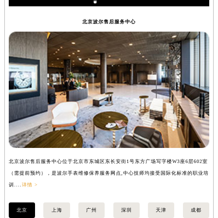
安徽省亳州市谯城区魏武大道波尔售后服务中心（需提前预约）
北京波尔售后服务中心
安徽省池州市贵池区长江路波尔售后服务中心（需提前预约）
安徽省滁州市琅琊区南谯北路波尔售后服务中心（需提前预约）
安徽省阜阳市颍州区颍州北路波尔售后服务中心（需提前预约）
安徽省淮北市相山区淮海路波尔售后服务中心（需提前预约）
安徽省淮南市田家庵区国庆中路波尔售后服务中心（需提前预约）
安徽省黄山市屯溪区黄山西路波尔售后服务中心（需提前预约）
安徽省六安市金安区解放中路波尔售后服务中心（需提前预约）
安徽省马鞍山市雨山区湖南西路波尔售后服务中心（需提前预约）
安徽省宿州市埇桥区人民中路波尔售后服务中心（需提前预约）
安徽省铜陵市铜官区石城大道波尔售后服务中心（需提前预约）
安徽省芜湖市镜湖区中山路步行街波尔售后服务中心（需提前预约）
北京波尔售后服务中心位于北京市东城区东长安街1号东方广场写字楼W3座6层602室
上
安徽省宣城市宣州区叠嶂西路波尔售后服务中心（需提前预约）
（需提前预约），是波尔手表维修保养服务网点,中心技师均接受国际化标准的职业培
（
训....
详情 >
训..
福建省龙岩市新罗区九一南路波尔售后服务中心（需提前预约）
福建省南平市建阳区人民西路波尔售后服务中心（需提前预约）
北京
上海
广州
深圳
天津
成都
福建省宁德市蕉城区天湖东路波尔售后服务中心（需提前预约）