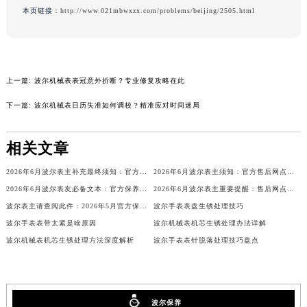
本页链接：
http://www.021mbwxzx.com/problems/beijing/2505.html
内蒙古自治区锡林郭勒盟市锡林浩特市光明街与额尔敦路交叉口波尔售后服务中心（需提前预约）
内蒙古自治区兴安盟市乌兰浩特市兴安大街波尔售后服务中心（需提前预约）
山西省大同市平城区迎宾街波尔售后服务中心（需提前预约）
山西省晋城市城区黄华街波尔售后服务中心（需提前预约）
上一篇:
波尔机械表表冠意外折断？专业修复攻略在此
山西省晋中市榆次区顺城街波尔售后服务中心（需提前预约）
下一篇:
波尔机械表日历失准如何调校？精准应对时间迷局
山西省临汾市尧都区解放路波尔售后服务中心（需提前预约）
山西省吕梁市离石区永宁中路与建设街交叉口波尔售后服务中心（需提前预约）
相关文章
山西省朔州市朔城区怡西路与鄯阳西街交汇处波尔售后服务中心（需提前预约）
山西省忻州市忻府区和平东街与七一南路交叉口波尔售后服务中心（需提前预约）
2026年6月波尔表主补充最终须知：官方售后网点迁移与新设
2026年6月波尔表主须知：官方售后网点迁移与新设
山西省阳泉市郊区平阳东街与新城大道交叉口波尔售后服务中心（需提前预约）
2026年6月波尔表友必备文本：官方保养维修中心搬迁及新开列表
2026年6月波尔表主重要提醒：售后网点搬迁与新增
山西省运城市盐湖区河东街波尔售后服务中心（需提前预约）
波尔表主请查阅此件：2026年5月官方保养维修中心网点调整通知
波尔手表表盘生锈处理技巧
波尔手表表带太紧是啥原因
波尔机械表机芯生锈处理办法详解
山西省长治市潞州区英雄中路波尔售后服务中心（需提前预约）
波尔机械表机芯生锈处理方法深度解析
波尔手表表针脱落处理技巧盘点
山西省太原市迎泽区迎泽街道解放路15号亨得利名表维修授权店3楼波尔售后服务中心（需提前预约）
天津市和平区赤峰道136号天津国际金融中心26层2603室波尔售后服务中心（需提前预约）
安徽省安庆市迎江区人民路波尔售后服务中心（需提前预约）
安徽省蚌埠市蚌山区淮河路波尔售后服务中心（需提前预约）
波尔保养