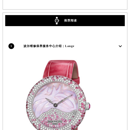
福建省莆田市城厢区霞林街道荔华东大道波尔售后服务中心（需提前预约）
福建省三明市三元区东乾二路波尔售后服务中心（需提前预约）
推荐阅读
福建省漳州市龙文区步港路波尔售后服务中心（需提前预约）
江苏省常州市新北区龙锦路1590号现代传媒中心5号楼10层1008室波尔售后服务中心（需提前预约）
江苏省淮安市清江浦区淮海北路波尔售后服务中心（需提前预约）
1
波尔维修保养服务中心介绍 | Lange
江苏省连云港市海州区通灌北路波尔售后服务中心（需提前预约）
江苏省南京市秦淮区中山南路1号南京中心22层22-C1-C3室波尔售后服务中心（需提前预约）
江苏省宿迁市宿城区西湖路波尔售后服务中心（需提前预约）
江苏省泰州市海陵区永定东路399号置地商务中心东塔（华润万象城）17层1706室波尔售后服务中心（需提前预约）
江苏省徐州市鼓楼区淮海东路29号苏宁广场IFC国际金融中心35层3508室波尔售后服务中心（需提前预约）
江苏省盐城市盐都区世纪大道5号盐城金融城写字楼1号楼16层1604室波尔售后服务中心（需提前预约）
江苏省扬州市邗江区国展路29号星耀天地写字楼1号楼18层1803室波尔售后服务中心（需提前预约）
江苏省镇江市京口区中山东路波尔售后服务中心（需提前预约）
江西省抚州市临川区赣东大道波尔售后服务中心（需提前预约）
江西省赣州市章贡区文清路波尔售后服务中心（需提前预约）
江西省吉安市吉州区井冈山大道波尔售后服务中心（需提前预约）