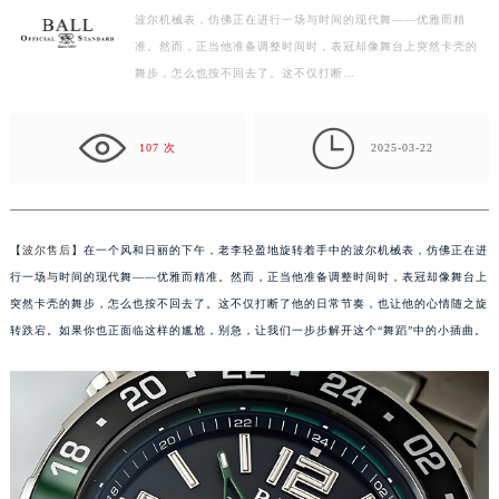
波尔机械表，仿佛正在进行一场与时间的现代舞——优雅而精
徐州市鼓楼区淮海东路29号苏宁广场IFC国际金融中心写字楼35层3508室（需提前预约）
准。然而，正当他准备调整时间时，表冠却像舞台上突然卡壳的
扬州市邗江区国展路29号星耀天地写字楼1号楼18层1803室（需提前预约）
舞步，怎么也按不回去了。这不仅打断…
盐城市盐都区世纪大道5号盐城金融城写字楼1号楼16层1604室（需提前预约）
泰州市海陵区永定东路399号置地商务中心东塔写字楼（华润万象城）17层1706室（需提前预约）

宁波市江北区大闸南路500号来福士广场办公楼20层2009室（需提前预约）
107 次
2025-03-22
杭州市上城区钱江路1366号华润大厦写字楼A座5层503-5室（需提前预约）
金华市金东区东市南街777号金华万达广场写字楼4号楼22层2209室（需提前预约）
绍兴市越城区胜利东路379号世茂天际中心写字楼8层805室（需提前预约）
【
波尔售后
】在一个风和日丽的下午，老李轻盈地旋转着手中的波尔机械表，仿佛正在进
嘉兴市南湖区广益路705号嘉兴世界贸易中心写字楼A座13层1304室（需提前预约）
行一场与时间的现代舞——优雅而精准。然而，正当他准备调整时间时，表冠却像舞台上
南昌市红谷滩新区红谷中大道998号绿地双子塔（中央广场）A1座办公楼14层07室（需提前预约）
突然卡壳的舞步，怎么也按不回去了。这不仅打断了他的日常节奏，也让他的心情随之旋
转跌宕。如果你也正面临这样的尴尬，别急，让我们一步步解开这个“舞蹈”中的小插曲。
济南市历下区经十路11111号华润中心写字楼（万象城）15层1508室（需提前预约）
广州市天河区天河路230号万菱汇国际中心写字楼A塔7层704室（需提前预约）
广州市越秀区环市东路371-375号世界贸易中心大厦南塔写字楼15层07室（需提前预约）
深圳市罗湖区深南东路5001号华润大厦写字楼17层1701室（需提前预约）
惠州市惠城区江北文昌一路7号华贸大厦写字楼1座30层05室（需提前预约）
厦门市思明区湖滨东路95号华润大厦写字楼B座11层1104室（需提前预约）