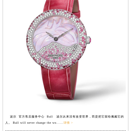
福建省三明市三元区东乾二路波尔售后服务中心（需提前预约）
福建省漳州市龙文区步港路波尔售后服务中心（需提前预约）
江苏省常州市新北区龙锦路1590号现代传媒中心5号楼10层1008室波尔售后服务中心（需提前预约）
江苏省淮安市清江浦区淮海北路波尔售后服务中心（需提前预约）
江苏省连云港市海州区通灌北路波尔售后服务中心（需提前预约）
江苏省南京市秦淮区中山南路1号南京中心22层22-C1-C3室波尔售后服务中心（需提前预约）
江苏省宿迁市宿城区西湖路波尔售后服务中心（需提前预约）
江苏省泰州市海陵区永定东路399号置地商务中心东塔（华润万象城）17层1706室波尔售后服务中心（需提前预约）
江苏省徐州市鼓楼区淮海东路29号苏宁广场IFC国际金融中心35层3508室波尔售后服务中心（需提前预约）
江苏省盐城市盐都区世纪大道5号盐城金融城写字楼1号楼16层1604室波尔售后服务中心（需提前预约）
江苏省扬州市邗江区国展路29号星耀天地写字楼1号楼18层1803室波尔售后服务中心（需提前预约）
江苏省镇江市京口区中山东路波尔售后服务中心（需提前预约）
江西省抚州市临川区赣东大道波尔售后服务中心（需提前预约）
江西省赣州市章贡区文清路波尔售后服务中心（需提前预约）
波尔 官方售后服务中心 Ball 波尔从来没有改变世界，而是把它留给佩戴它的
江西省吉安市吉州区井冈山大道波尔售后服务中心（需提前预约）
人。 Ball will never change the wo......
详情 >
江西省景德镇市珠山区珠山中路波尔售后服务中心（需提前预约）