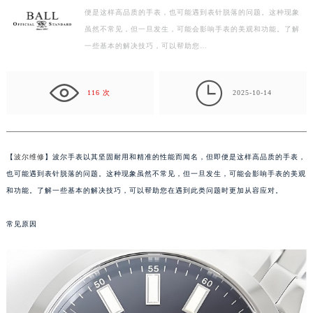
便是这样高品质的手表，也可能遇到表针脱落的问题。这种现象
扬州市邗江区国展路29号星耀天地写字楼1号楼18层1803室（需提前预约）
虽然不常见，但一旦发生，可能会影响手表的美观和功能。了解
盐城市盐都区世纪大道5号盐城金融城写字楼1号楼16层1604室（需提前预约）
一些基本的解决技巧，可以帮助您…
泰州市海陵区永定东路399号置地商务中心东塔写字楼（华润万象城）17层1706室（需提前预约）
宁波市江北区大闸南路500号来福士广场办公楼20层2009室（需提前预约）

杭州市上城区钱江路1366号华润大厦写字楼A座5层503-5室（需提前预约）
116 次
2025-10-14
金华市金东区东市南街777号金华万达广场写字楼4号楼22层2209室（需提前预约）
绍兴市越城区胜利东路379号世茂天际中心写字楼8层805室（需提前预约）
嘉兴市南湖区广益路705号嘉兴世界贸易中心写字楼A座13层1304室（需提前预约）
【
波尔维修
】波尔手表以其坚固耐用和精准的性能而闻名，但即便是这样高品质的手表，
南昌市红谷滩新区红谷中大道998号绿地双子塔（中央广场）A1座办公楼14层07室（需提前预约）
也可能遇到表针脱落的问题。这种现象虽然不常见，但一旦发生，可能会影响手表的美观
济南市历下区经十路11111号华润中心写字楼（万象城）15层1508室（需提前预约）
和功能。了解一些基本的解决技巧，可以帮助您在遇到此类问题时更加从容应对。
广州市天河区天河路230号万菱汇国际中心写字楼A塔7层704室（需提前预约）
常见原因
广州市越秀区环市东路371-375号世界贸易中心大厦南塔写字楼15层07室（需提前预约）
深圳市罗湖区深南东路5001号华润大厦写字楼17层1701室（需提前预约）
惠州市惠城区江北文昌一路7号华贸大厦写字楼1座30层05室（需提前预约）
厦门市思明区湖滨东路95号华润大厦写字楼B座11层1104室（需提前预约）
福州市鼓楼区五四路128-1号恒力城写字楼15层03室（需提前预约）