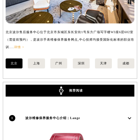
安徽省池州市贵池区长江路波尔售后服务中心（需提前预约）
安徽省滁州市琅琊区南谯北路波尔售后服务中心（需提前预约）
安徽省阜阳市颍州区颍州北路波尔售后服务中心（需提前预约）
北京波尔售后服务中心位于北京市东城区东长安街1号东方广场写字楼W3座6层602室
上
安徽省淮北市相山区淮海路波尔售后服务中心（需提前预约）
（需提前预约），是波尔手表维修保养服务网点,中心技师均接受国际化标准的职业培
（
安徽省淮南市田家庵区国庆中路波尔售后服务中心（需提前预约）
训....
详情 >
训..
安徽省黄山市屯溪区黄山西路波尔售后服务中心（需提前预约）
安徽省六安市金安区解放中路波尔售后服务中心（需提前预约）
北京
上海
广州
深圳
天津
成都
安徽省马鞍山市雨山区湖南西路波尔售后服务中心（需提前预约）
安徽省宿州市埇桥区人民中路波尔售后服务中心（需提前预约）
安徽省铜陵市铜官区石城大道波尔售后服务中心（需提前预约）
推荐阅读
安徽省芜湖市镜湖区中山路步行街波尔售后服务中心（需提前预约）
安徽省宣城市宣州区叠嶂西路波尔售后服务中心（需提前预约）
福建省龙岩市新罗区九一南路波尔售后服务中心（需提前预约）
1
波尔维修保养服务中心介绍 | Lange
福建省南平市建阳区人民西路波尔售后服务中心（需提前预约）
福建省宁德市蕉城区天湖东路波尔售后服务中心（需提前预约）
福建省莆田市城厢区霞林街道荔华东大道波尔售后服务中心（需提前预约）