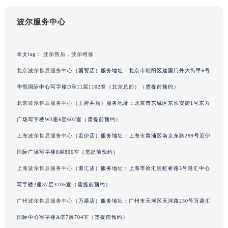
吉林省梅河口市新华街道梅河大街波尔售后服务中心（需提前预约）
波尔服务中心
吉林省四平市铁东区紫气大路与南九经街交汇处波尔售后服务中心（需提前预约）
吉林省松原市宁江区五环大街波尔售后服务中心（需提前预约）
吉林省通化市东昌区环通乡江南大街波尔售后服务中心（需提前预约）
本文tag：
波尔售后
，
波尔维修
吉林省延边市延吉市解放路波尔售后服务中心（需提前预约）
北京波尔售后服务中心
（国贸店）服务地址：北京市朝阳区建国门外大街甲6号
辽宁省鞍山市铁东区站前街波尔售后服务中心（需提前预约）
华熙国际中心写字楼D座11层1102室（北京总部）（需提前预约）
辽宁省本溪市平山区胜利路波尔售后服务中心（需提前预约）
北京波尔售后服务中心
（王府井店）服务地址：北京市东城区东长安街1号东方
辽宁省朝阳市双塔区新华路波尔售后服务中心（需提前预约）
广场写字楼W3座6层602室（需提前预约）
辽宁省丹东市振兴区七经街波尔售后服务中心（需提前预约）
上海波尔售后服务中心
（宏伊店）服务地址：上海市黄浦区南京东路299号宏伊
辽宁省抚顺市新抚区东一路波尔售后服务中心（需提前预约）
国际广场写字楼8层806室（需提前预约）
辽宁省阜新市海州区解放大街波尔售后服务中心（需提前预约）
辽宁省葫芦岛市连山区中央路波尔售后服务中心（需提前预约）
上海波尔售后服务中心
（港汇店）服务地址：上海市徐汇区虹桥路3号港汇中心
辽宁省锦州市古塔区中央大街波尔售后服务中心（需提前预约）
写字楼2座37层3705室（需提前预约）
辽宁省辽阳市白塔区新运大街波尔售后服务中心（需提前预约）
广州波尔售后服务中心
（万菱店）服务地址：广州市天河区天河路230号万菱汇
辽宁省盘锦市兴隆台区石油大街波尔售后服务中心（需提前预约）
国际中心写字楼A塔7层704室（需提前预约）
辽宁省铁岭市银州区南马路波尔售后服务中心（需提前预约）