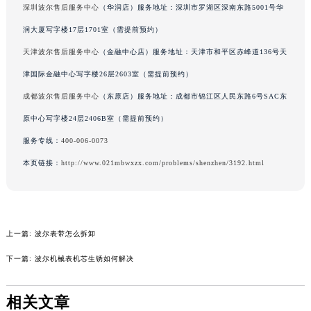
深圳波尔售后服务中心
（华润店）服务地址：深圳市罗湖区深南东路5001号华
辽宁省营口市站前区市府路与渤海大街交叉口波尔售后服务中心（需提前预约）
润大厦写字楼17层1701室（需提前预约）
辽宁省沈阳市沈河区中街路137号亨得利名表维修授权店1楼波尔售后服务中心（需提前预约）
天津波尔售后服务中心
（金融中心店）服务地址：天津市和平区赤峰道136号天
辽宁省沈阳市沈河区中街路83号亨得利名表维修授权店1楼波尔售后服务中心（需提前预约）
北京市朝阳区建国门外大街甲6号华熙国际中心D座11层1102室波尔售后服务中心（北京总部）（需提前预约）
津国际金融中心写字楼26层2603室（需提前预约）
北京市东城区东长安街1号王府井东方广场W3座6层602室波尔售后服务中心（需提前预约）
成都波尔售后服务中心
（东原店）服务地址：成都市锦江区人民东路6号SAC东
河北省保定市竞秀区朝阳北大街北国先天下波尔售后服务中心（需提前预约）
原中心写字楼24层2406B室（需提前预约）
内蒙古自治区阿拉善盟市左旗土尔扈特大街波尔售后服务中心（需提前预约）
服务专线：
400-006-0073
内蒙古自治区巴彦淖尔市临河区新华街波尔售后服务中心（需提前预约）
本页链接：
http://www.021mbwxzx.com/problems/shenzhen/3192.html
内蒙古自治区包头市青山区幸福路甲3号王府井百货名表维修波尔售后服务中心（需提前预约）
内蒙古自治区赤峰市红山区哈达街波尔售后服务中心（需提前预约）
内蒙古自治区鄂尔多斯市东胜区伊金霍洛街波尔售后服务中心（需提前预约）
内蒙古自治区呼伦贝尔市海拉尔区中央街波尔售后服务中心（需提前预约）
上一篇:
波尔表带怎么拆卸
内蒙古自治区通辽市科尔沁区明仁大街波尔售后服务中心（需提前预约）
下一篇:
波尔机械表机芯生锈如何解决
内蒙古自治区乌海市海勃湾区人民南路波尔售后服务中心（需提前预约）
内蒙古自治区乌兰察布市集宁区恩和大街波尔售后服务中心（需提前预约）
相关文章
内蒙古自治区锡林郭勒盟市锡林浩特市光明街与额尔敦路交叉口波尔售后服务中心（需提前预约）