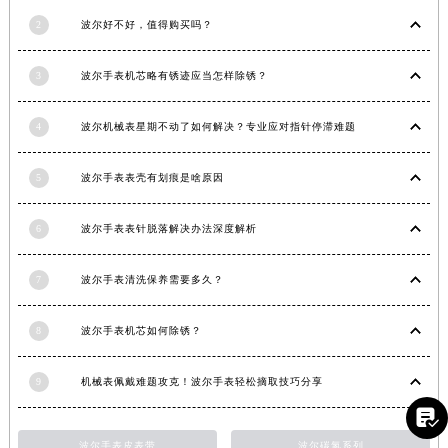
江西省九江市浔阳区浔阳路波尔售后服务中心（需提前预约）
2
波尔好不好，值得购买吗？
江西省南昌市红谷滩新区红谷中大道998号绿地双子塔（中央广场）A1座办公楼14层1407室波尔售后服务中心（需提前预约）
江西省萍乡市安源区萍安北大道与康庄路交叉口波尔售后服务中心（需提前预约）
3
波尔手表机芯略有锈迹应当怎样除锈？
江西省上饶市信州区滨江西路波尔售后服务中心（需提前预约）
4
波尔机械表星期不动了如何解决？专业应对指针停滞难题
江西省新余市渝水区北湖西路波尔售后服务中心（需提前预约）
江西省宜春市袁州区中山中路波尔售后服务中心（需提前预约）
5
波尔手表表壳有划痕是啥原因
江西省鹰潭市月湖区胜利东路波尔售后服务中心（需提前预约）
山东省德州市德城区东风中路波尔售后服务中心（需提前预约）
6
波尔手表表针脱落解决办法深度解析
山东省东营市东营区济南路波尔售后服务中心（需提前预约）
山东省济南市历下区经十路11111号华润中心写字楼（万象城）15层1508室波尔售后服务中心（需提前预约）
7
波尔手表清洗保养需要多久？
山东省济宁市任城区太白楼路波尔售后服务中心（需提前预约）
山东省莱芜市文化南路8号银座商城名表维修一楼名表维修波尔售后服务中心（需提前预约）
8
波尔手表机芯如何除锈？
山东省临沂市兰山区解放路波尔售后服务中心（需提前预约）
9
机械表佩戴难题攻克！波尔手表轻松摘取技巧分享
山东省日照市东港区烟台路波尔售后服务中心（需提前预约）
山东省泰安市泰山区财源街道泰山大街波尔售后服务中心（需提前预约）

山东省威海市环翠区新威海路89号振华商厦一楼名表维修波尔售后服务中心（需提前预约）
波尔手表皮表带
波尔碳氢系列