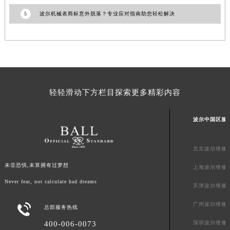
澳门特别行政区花地玛堂区关闸广场波尔售后服务中心（需提前预约）
5
波尔机械表商标意外脱落？专业应对指南助您轻松解决
澳门特别行政区花王堂区大三巴商圈波尔售后服务中心（需提前预约）
澳门特别行政区嘉模堂区官也街波尔售后服务中心（需提前预约）
澳门省路氹城市金光大道波尔售后服务中心（需提前预约）
澳门特别行政区望德堂区塔石广场波尔售后服务中心（需提前预约）
福建省福州市鼓楼区五四路128-1号恒力城写字楼15层03室波尔售后服务中心（需提前预约）
轻轻滑动下方栏目探索更多精彩内容
福建省厦门市思明区湖滨东路95号万象城华润大厦B座11层1104室波尔售后服务中心（需提前预约）
广东省潮州市潮安区新风路与潮汕路交汇处波尔售后服务中心（需提前预约）
波尔中国区服
广东省广州市天河区天河路230号万菱汇国际中心A塔7层704室波尔售后服务中心（需提前预约）
广东省广州市越秀区环市东路371-375号世界贸易中心大厦南塔15层1507室波尔售后服务中心（需提前预约）
北京波尔维修
广东省河源市源城区越王大道波尔售后服务中心（需提前预约）
未尝恐惧,未算拥有过梦想
上海波尔维修
广东省惠州市惠城区江北文昌一路7号华贸大厦1座30层3005室波尔售后服务中心（需提前预约）
Never fear, not calculate had dreams
广东省江门市蓬江区广场西路波尔售后服务中心（需提前预约）
天津波尔维修
广东省揭阳市榕城进贤门步行街波尔售后服务中心（需提前预约）
广州波尔维修

总部服务热线
广东省茂名市电白区水东街道迎宾大道波尔售后服务中心（需提前预约）
400-006-0073
深圳波尔维修
广东省梅州市梅江区金燕大道波尔售后服务中心（需提前预约）