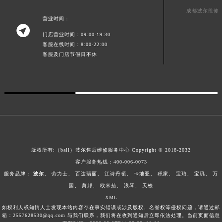
广东省清远市清城区湖西路波尔售后服务中心（需提前预约）
成都波尔维修
营业时间：
广东省汕头市龙湖区长平路波尔售后服务中心（需提前预约）

门店营业时间：09:00-19:30
广东省汕尾市城区香洲街道园林社区翠园街波尔售后服务中心（需提前预约）
客服在线时间：8:00-22:00
广东省韶关市武江区芙蓉新区与老城中心交汇处波尔售后服务中心（需提前预约）
客服及门店节假日不休
广东省深圳市罗湖区深南东路5001号华润大厦17层1701室波尔售后服务中心（需提前预约）
广东省阳江市江城区东风一路波尔售后服务中心（需提前预约）
广东省云浮市云城区金山路波尔售后服务中心（需提前预约）
广东省湛江市赤坎区观海北路波尔售后服务中心（需提前预约）
广东省肇庆市端州区信安大道与砚都大道交汇处波尔售后服务中心（需提前预约）
广西壮族自治区百色市右江区中山二路波尔售后服务中心（需提前预约）
广西壮族自治区北海市海城区北京路波尔售后服务中心（需提前预约）
版权所有:（ball）
波尔售后维修服务中心
Copyright © 2018-2032
客户服务热线：400-006-0073
广西壮族自治区崇左市江州区石景林街道友谊大道与丽川路交汇处波尔售后服务中心（需提前预约）
服务品牌：
波尔
、
劳力士
、
百达翡丽
、
江诗丹顿
、
卡地亚
、
积家
、
宝珀
、
宝玑
、
万
广西壮族自治区防城港市港口区金花茶大道波尔售后服务中心（需提前预约）
国
、
萧邦
、
欧米茄
、
浪琴
、
天梭
广西壮族自治区贵港市港北区港城街道布山大道与仙衣路交叉口波尔售后服务中心（需提前预约）
XML
广西壮族自治区桂林市秀峰区红岭路波尔售后服务中心（需提前预约）
如权利人或知情人士发现本站内容存在事实错误或涉及版权、名誉权等侵权问题，请通过邮
箱：2557628530@qq.com 与我们联系，我们将在收到通知后立即依法处理。当前页面信息
广西壮族自治区河池市金城江区金城江街道朝阳路波尔售后服务中心（需提前预约）