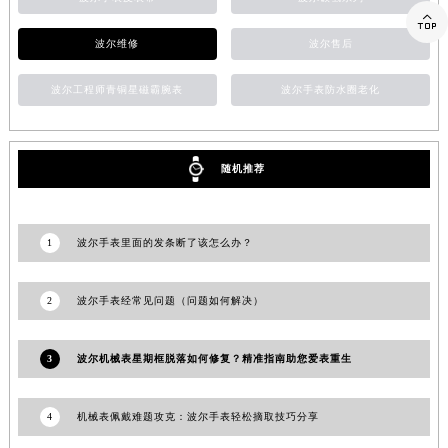

山东省潍坊市奎文区东风东街波尔售后服务中心（需提前预约）
波尔维修
波尔售后
山东省枣庄市滕州市北辛路与善国路交叉口波尔售后服务中心（需提前预约）
山东省淄博市张店区金晶大道波尔售后服务中心（需提前预约）
波尔工程师青铜星磁霸腕表
波尔手表防水圈老化
上海市黄浦区南京东路299号宏伊国际广场写字楼8层806室波尔售后服务中心（需提前预约）
上海市徐汇区虹桥路3号港汇中心2座37层3705室波尔售后服务中心（需提前预约）
浙江省杭州市上城区钱江路1366号华润大厦A座5层503-5室波尔售后服务中心（需提前预约）
随机推荐
浙江省湖州市吴兴区劳动路波尔售后服务中心（需提前预约）
浙江省嘉兴市南湖区广益路705号嘉兴世界贸易中心A座13层1304室波尔售后服务中心（需提前预约）
浙江省金华市金东区东市南街777号金华万达广场4号楼22楼2209室波尔售后服务中心（需提前预约）
1
波尔手表里面的发条断了该怎么办？
浙江省丽水市莲都区解放街波尔售后服务中心（需提前预约）
浙江省宁波市江北区大闸南路500号来福士广场办公楼20层2009室波尔售后服务中心（需提前预约）
2
波尔手表经常见问题（问题如何解决）
浙江省衢州市柯城区上街波尔售后服务中心（需提前预约）
浙江省绍兴市越城区胜利东路379号世茂天际中心写字楼8层805室波尔售后服务中心（需提前预约）
3
波尔机械表星期框脱落如何修复？精准指南助您爱表重生
浙江省舟山市定海区解放东路波尔售后服务中心（需提前预约）
澳门特别行政区大堂区议事亭前地（新马路）波尔售后服务中心（需提前预约）
4
机械表佩戴难题攻克：波尔手表轻松摘取技巧分享
澳门特别行政区风顺堂区南湾大马路波尔售后服务中心（需提前预约）