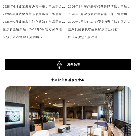
内蒙古自治区兴安盟市乌兰浩特市兴安大街波尔售后服务中心（需提前预约）
2026年6月波尔表友必读手册：售后网点搬迁及新开
2026年6月波尔表友必备最终信息：售后网点搬迁及新开
2026年6月波尔表主必读最终版：售后网点迁移与新开业
2026年6月波尔表友速看第二弹：售后网点迁移及新开全览
山西省大同市平城区迎宾街波尔售后服务中心（需提前预约）
2026年6月波尔表主补充通知：售后网点迁址及新开业
2026年6月波尔表友必读内容汇总：官方保养维修中心搬迁新开完整名录
山西省晋城市城区黄华街波尔售后服务中心（需提前预约）
波尔表主请关注：2026年5月官方保养维修中心网点调整说明
波尔机械表机芯生锈解决方法推荐
山西省晋中市榆次区顺城街波尔售后服务中心（需提前预约）
波尔手表表针掉了如何解决
波尔表把怎么拔出来
山西省临汾市尧都区解放路波尔售后服务中心（需提前预约）
山西省吕梁市离石区永宁中路与建设街交叉口波尔售后服务中心（需提前预约）
山西省朔州市朔城区怡西路与鄯阳西街交汇处波尔售后服务中心（需提前预约）
波尔保养
山西省忻州市忻府区和平东街与七一南路交叉口波尔售后服务中心（需提前预约）
山西省阳泉市郊区平阳东街与新城大道交叉口波尔售后服务中心（需提前预约）
北京波尔售后服务中心
山西省运城市盐湖区河东街波尔售后服务中心（需提前预约）
山西省长治市潞州区英雄中路波尔售后服务中心（需提前预约）
山西省太原市迎泽区迎泽街道解放路15号亨得利名表维修授权店3楼波尔售后服务中心（需提前预约）
天津市和平区赤峰道136号天津国际金融中心26层2603室波尔售后服务中心（需提前预约）
安徽省安庆市迎江区人民路波尔售后服务中心（需提前预约）
安徽省蚌埠市蚌山区淮河路波尔售后服务中心（需提前预约）
安徽省亳州市谯城区魏武大道波尔售后服务中心（需提前预约）