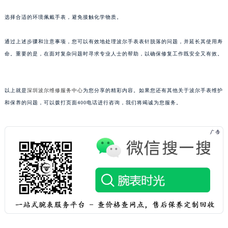
重庆市解放碑渝中区民权路28号英利国际金融中心写字楼20层01室（需提前预约）
选择合适的环境佩戴手表，避免接触化学物质。
黑龙江省大庆市萨尔图区会战大街波尔售后服务中心（需提前预约）
黑龙江省鹤岗市向阳区红军路波尔售后服务中心（需提前预约）
通过上述步骤和注意事项，您可以有效地处理波尔手表表针脱落的问题，并延长其使用寿
黑龙江省黑河市爱辉区中央街波尔售后服务中心（需提前预约）
命。重要的是，在面对复杂问题时寻求专业人士的帮助，以确保修复工作既安全又有效。
黑龙江省鸡西市鸡冠区红军路波尔售后服务中心（需提前预约）
黑龙江省佳木斯市向阳区长安路波尔售后服务中心（需提前预约）
以上就是
深圳波尔维修服务中心
为您分享的精彩内容。如果您还有其他关于波尔手表维护
黑龙江省牡丹江市东安区太平路波尔售后服务中心（需提前预约）
和保养的问题，可以拨打页面400电话进行咨询，我们将竭诚为您服务。
黑龙江省七台河市桃山区大同街波尔售后服务中心（需提前预约）
黑龙江省齐齐哈尔市龙沙区龙华路波尔售后服务中心（需提前预约）
黑龙江省双鸭山市尖山区新兴大街波尔售后服务中心（需提前预约）
黑龙江省绥化市北林区新华街与康庄路交叉口波尔售后服务中心（需提前预约）
黑龙江省伊春市伊美区通河路波尔售后服务中心（需提前预约）
吉林省白城市洮北区明仁南街波尔售后服务中心（需提前预约）
吉林省白山市浑江区浑江大街波尔售后服务中心（需提前预约）
吉林省吉林市船营区河南街波尔售后服务中心（需提前预约）
吉林省辽源市龙山区人民大街波尔售后服务中心（需提前预约）