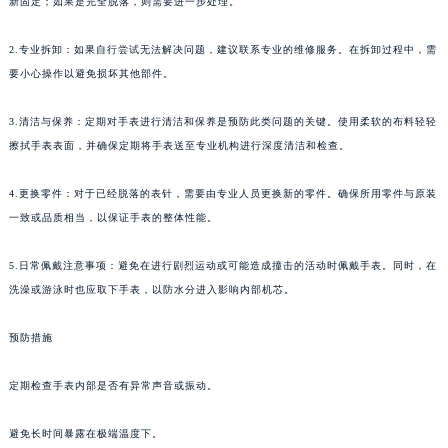
新固定；如果是完全脱落，则需要进一步处理。
武汉市江汉区解放大道686号世界贸易大厦38层09室（需提前预约）
南宁市青秀区金湖路59号地王大厦12楼1224室（需提前预约）
2.专业拆卸：如果自行尝试无法解决问题，建议联系专业的维修服务。在拆卸过程中，需
要小心操作以避免损坏其他部件。
合肥市蜀山区潜山路111号万象城华润大厦B座12楼03室（需提前预约）
泉州市丰泽区宝洲路729号浦西万达中心写字楼A座7楼709室（需提前预约）
3.清洁与保养：定期对手表进行清洁和保养是预防此类问题的关键。使用柔软的布料轻轻
青岛市南区山东路6号华润大厦B座22层04室（需提前预约）
擦拭手表表面，并确保定期将手表送至专业机构进行深度清洁和检查。
烟台市芝罘区胜利路139号万达金融中心A座907室（需提前预约）
长春市朝阳区西安大路727号中银大厦A座(旺进大厦)18层09室（需提前预约）
4.更换零件：对于已经脱落的表针，需要由专业人员更换新的零件。确保所用零件与原装
贵阳市南明区都司高架桥路33号亨特国际金融中心14楼14D（需提前预约）
一致或品质相当，以保证手表的整体性能。
昆明市盘龙区北京路928号同德昆明广场写字楼10层06室（需提前预约）
5.日常佩戴注意事项：避免在进行剧烈运动或可能造成撞击的活动时佩戴手表。同时，在
石家庄市长安区中山东路39号勒泰中心写字楼B座13层07室（需提前预约）
洗澡或游泳时也应取下手表，以防水分进入影响内部机芯。
西安市碑林区南关正街88号华侨城长安国际中心E座6楼10室（需提前预约）
海口市龙华区金贸东路5号海口华润大厦B座17层1707室（需提前预约）
预防措施
唐山市路南区新华东道100号万达广场写字楼A座10层1002室（需提前预约）
台州市椒江区东海大道1800号腾达中心东1幢20楼2002室（需提前预约）
定期检查手表内部是否有异常声音或振动。
内蒙古自治区呼和浩特市玉泉区大学西街70号华润万象城写字楼（鄂尔多斯大厦）23层2326室（需提前预约）
避免长时间暴露在极端温度下。
甘肃省兰州市七里河区西津西路16号兰州中心写字楼21层2102室（需提前预约）