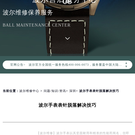
波尔维修保养服务
BALL MAINTENANCE CENTER
2026年8月波尔中国区售后服务网络优化升级公告
2026年8月波尔全国官方售后客户服务热线：400-006-0073
波尔官方全国统一服务热线400-006-0073，服务覆盖中国大陆、香港、澳门、台湾全部区域（非大陆需加拨“+86”）
▲
官网公告>
2026年8月波尔售后服务中心最新网点地址：
▼
北京市朝阳区建国门外大街甲6号华熙国际中心写字楼D座11层1102室（北京总部）（需提前预约）
北京市东城区东长安街1号东方广场写字楼W3座6层602室（需提前预约）
天津市和平区赤峰道136号天津国际金融中心写字楼26层2603室（需提前预约）
当前位置：
波尔维修中心
>
问题/知识/资讯
>
深圳
> 波尔手表表针脱落解决技巧
上海市徐汇区虹桥路3号港汇中心写字楼2座37层3705室（需提前预约）
波尔手表表针脱落解决技巧
上海市黄浦区南京东路299号宏伊国际广场写字楼8层806室（需提前预约）
南京市秦淮区中山南路1号（新街口）南京中心写字楼22层C1-1室（需提前预约）
常州市新北区龙锦路1590号现代传媒中心写字楼5号楼10层1008室（需提前预约）
徐州市鼓楼区淮海东路29号苏宁广场IFC国际金融中心写字楼35层3508室（需提前预约）
【波尔维修】波尔手表以其坚固耐用和精准的性能而闻名，但即