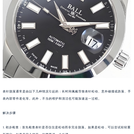
成都市锦江区人民东路6号SAC东原中心写字楼24层2406B室（需提前预约）
重庆市江北区观音桥步行街2号融恒时代广场写字楼9层902室（需提前预约）
长沙市芙蓉区定王台街道建湘路393号世茂环球金融中心写字楼（芙蓉广场）10层13室（需提前预约）
郑州市二七区铭功路10号华润大厦写字楼29层2905室（需提前预约）
太原市迎泽区解放路15号亨得利名表服务中心（品牌授权店）3层整层（需提前预约）
沈阳市沈河区中街路137号亨得利名表服务中心（品牌授权店）1层整层（需提前预约）
沈阳市沈河区中街路83号亨得利名表服务中心（品牌授权店）1层整层（需提前预约）
乌鲁木齐市天山区红山路26号时代广场（CCMALL）C座17层17-B（需提前预约）
温州市鹿城区锦绣路1067号置信广场10层1015室（需提前预约）
哈尔滨市道里区友谊西路600号富力中心T2座写字楼29层03室（需提前预约）
大连市中山区人民路15号国际金融大厦7层G室（需提前预约）
表针脱落通常是由以下几种情况引起的：长时间佩戴导致表针松动、意外碰撞或跌落、手
佛山市禅城区季华五路57号万科金融中心C座12层1205室（需提前预约）
表内部零件老化等。此外，不当的维护和清洁也可能加速这一过程。
东莞市东城街道鸿福东路1号民盈国贸中心T1写字楼9层907室（需提前预约）
解决步骤
无锡市梁溪区人民中路139号恒隆广场写字楼1座11层1104室（需提前预约）
南通市崇川区工农路57号圆融广场写字楼16层1603室（需提前预约）
1.初步检查：首先检查表针是否仅仅是松动而非完全脱落。如果是松动，可以尝试轻轻重
苏州市苏州工业园区星港街199号苏州中心办公楼C座22层08室（需提前预约）