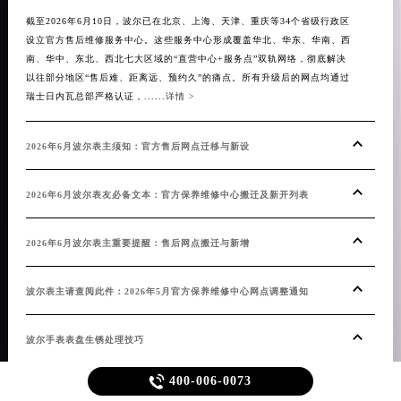
截至2026年6月10日，波尔已在北京、上海、天津、重庆等34个省级行政区
截至
设立官方售后维修服务中心。这些服务中心形成覆盖华北、华东、华南、西
设立
南、华中、东北、西北七大区域的“直营中心+服务点”双轨网络，彻底解决
南、
以往部分地区“售后难、距离远、预约久”的痛点。所有升级后的网点均通过
无论
瑞士日内瓦总部严格认证，......
详情 >
所有升
2026年6月波尔表主须知：官方售后网点迁移与新设
20
2026年6月波尔表友必备文本：官方保养维修中心搬迁及新开列表
20
2026年6月波尔表主重要提醒：售后网点搬迁与新增
20
波尔表主请查阅此件：2026年5月官方保养维修中心网点调整通知
重磅
波尔手表表盘生锈处理技巧
波尔

400-006-0073
波尔手表表带太紧是啥原因
波尔