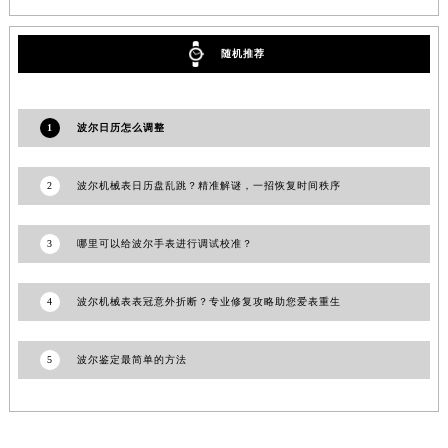
随机推荐
1
波尔日历怎么调整
2
波尔机械表日历盘乱跳？精准解谜，一招恢复时间秩序
3
哪里可以给波尔手表进行调试校准？
4
波尔机械表表冠意外折断？专业修复攻略助您爱表重生
5
波尔鉴定最简单的方法