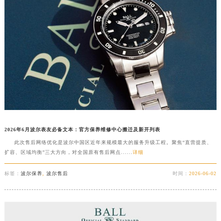
2026年6月波尔表友必备文本：官方保养维修中心搬迁及新开列表
此次售后网络优化是波尔中国区近年来规模最大的服务升级工程。聚焦“直营提质、
扩容、区域均衡”三大方向，对全国原有售后网点......
详细
标签：
波尔保养
,
波尔售后
时间：
2026-06-02