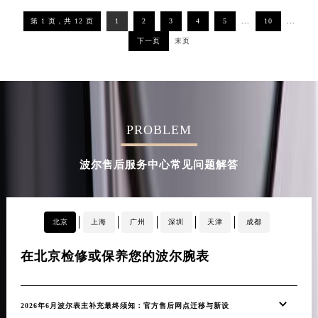
第 1 页，共 12 页
1
2
3
4
5
...
10
...
下一页
末页
PROBLEM
波尔售后服务中心常见问题解答
北京
上海
广州
深圳
天津
成都
在北京检修或保养您的波尔腕表
在
2026年6月波尔表主补充最终须知：官方售后网点迁移与新设
20