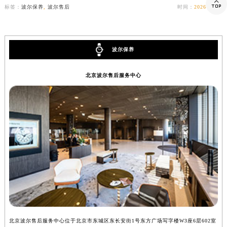

标签：
波尔保养
,
波尔售后
时间：
2026-05-28
波尔保养
北京波尔售后服务中心
北京波尔售后服务中心位于北京市东城区东长安街1号东方广场写字楼W3座6层602室
上