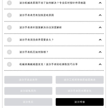
4
波尔机械表星期不动了如何解决？专业应对指针停滞难题
5
波尔手表表壳有划痕是啥原因
6
波尔手表表针脱落解决办法深度解析
7
波尔手表清洗保养需要多久？
8
波尔手表机芯如何除锈？
9
机械表佩戴难题攻克！波尔手表轻松摘取技巧分享
波尔手表皮表带
波尔工程师青铜星磁霸腕表
波尔碳氢系列
波尔手表防水圈老化
波尔售后
波尔维修