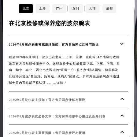
北京
上海
广州
深圳
天津
成都
在北京检修或保养您的波尔腕表
在
2026年6月波尔表主补充最终须知：官方售后网点迁移与新设
20
截至2026年6月10日，波尔已在北京、上海、天津、重庆等34个省级行政区
截至
设立官方售后维修服务中心。这些服务中心形成覆盖华北、华东、华南、西
设立
南、华中、东北、西北七大区域的“直营中心+服务点”双轨网络，彻底解决
南、
以往部分地区“售后难、距离远、预约久”的痛点。所有升级后的网点均通过
无论
瑞士日内瓦总部严格认证，......
详情 >
所有升
2026年6月波尔表主须知：官方售后网点迁移与新设
20
2026年6月波尔表友必备文本：官方保养维修中心搬迁及新开列表
20