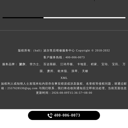
版权所有:（ball）
波尔售后维修服务中心
Copyright © 2018-2032
客户服务热线：400-006-0073
服务品牌：
波尔
、
劳力士
、
百达翡丽
、
江诗丹顿
、
卡地亚
、
积家
、
宝珀
、
宝玑
、
万
国
、
萧邦
、
欧米茄
、
浪琴
、
天梭
XML
如权利人或知情人士发现本站内容存在事实错误或涉及版权、名誉权等侵权问题，请通过邮
箱：2557628530@qq.com 与我们联系，我们将在收到通知后立即依法处理。当前页面信息
更新时间：2026-08-09T15:36:57+08:00

400-006-0073