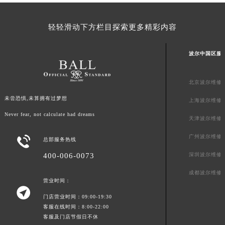
轻轻滑动下方栏目探索更多精彩内容
波尔中国区服
北京波尔维修
未尝恐惧,未算拥有过梦想
上海波尔维修
Never fear, not calculate had dreams
天津波尔维修
广州波尔维修

总部服务热线
400-006-0073
深圳波尔维修
成都波尔维修
营业时间：

门店营业时间：09:00-19:30
客服在线时间：8:00-22:00
客服及门店节假日不休