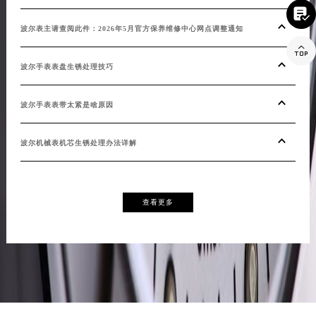
2026年6月波尔表主重要提醒：售后网点搬迁与新增
20

波尔表主请查阅此件：2026年5月官方保养维修中心网点调整通知
重磅

波尔手表表盘生锈处理技巧
波尔
波尔手表表带太紧是啥原因
波尔
波尔机械表机芯生锈处理办法详解
波尔
查看更多