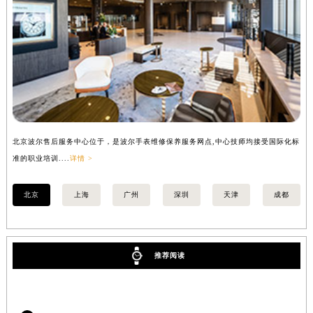
北京波尔售后服务中心位于，是波尔手表维修保养服务网点,中心技师均接受国际化标
上
准的职业培训....
详情 >
准的
北京
上海
广州
深圳
天津
成都
推荐阅读