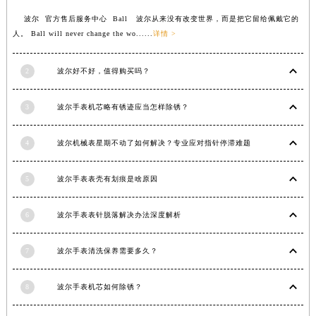
波尔 官方售后服务中心 Ball 波尔从来没有改变世界，而是把它留给佩戴它的
人。 Ball will never change the wo......
详情 >
2
波尔好不好，值得购买吗？
3
波尔手表机芯略有锈迹应当怎样除锈？
4
波尔机械表星期不动了如何解决？专业应对指针停滞难题
5
波尔手表表壳有划痕是啥原因
6
波尔手表表针脱落解决办法深度解析
7
波尔手表清洗保养需要多久？
8
波尔手表机芯如何除锈？